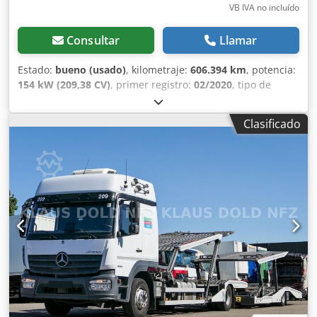
VB IVA no incluído
Consultar
Llamar
Estado:
bueno (usado)
, kilometraje:
606.394 km
, potencia:
154 kW (209,38 CV)
, primer registro:
02/2020
, tipo de
combustible:
diésel
, tamaño del neumático:
245/70R17,5
,
configuración de ejes:
4x2
, distancia entre ejes:
6.100 mm
,
Clasificado
combustible:
diésel
, color:
gris
, cabina del conductor:
cabina del conductor
, tipo de engranaje:
automático
,
número de marchas:
6
, clase de emisión:
Euro 6
,
amortiguación:
acero-aire
, número de asientos:
2
, longitud
total:
10.830 mm
, ancho total:
2.550 mm
, altura total:
3.200 mm
, longitud del espacio de carga:
8.450 mm
,
anchura del espacio de carga:
2.480 mm
, Año de
fabricación:
2020
, Equipamiento:
ABS, aire acondicionado,
calefacción del asiento, cierre centralizado, control de
crucero, control de tracción, espejo retrovisor eléctrico,
regulación eléctrica de las ventanillas
, = Opciones y
accesorios adicionales = - Espejos calefactados - Tacógrafo
digital - Tacógrafo (dispositivo de control) - Fijo - Lámpara