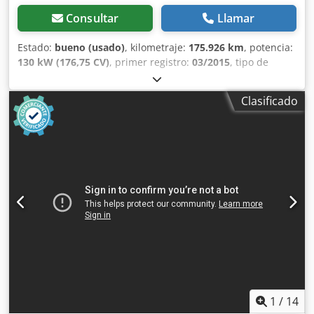
Consultar
Llamar
Estado:
bueno (usado)
, kilometraje:
175.926 km
, potencia:
130 kW (176,75 CV)
, primer registro:
03/2015
, tipo de
combustible:
diésel
, tamaño del neumático:
205/75R17,5
,
configuración de ejes:
4x2
, distancia entre ejes:
4.310 mm
,
Clasificado
combustible:
diésel
, color:
blanco
, cabina del conductor:
cabina del conductor
, tipo de engranaje:
automático
,
número de marchas:
6
, clase de emisión:
Euro 6
,
amortiguación:
acero
, número de asientos:
3
, longitud
total:
8.400 mm
, ancho total:
2.550 mm
, altura total:
2.560
mm
, longitud del espacio de carga:
5.750 mm
, anchura
del espacio de carga:
2.320 mm
, Año de fabricación:
2015
,
Equipamiento:
ABS, aire acondicionado, calefacción del
asiento, cierre centralizado, control de crucero, control
de tracción, espejo retrovisor eléctrico, regulación
eléctrica de las ventanillas
, = Opciones y accesorios
adicionales = - Espejos calefactados - Tacógrafo digital -
Tacógrafo (dispositivo de control) - Fijo - Lámpara halógena
- Cabina corta - Cuero/tela - Manual - Radio/cassette -
1
/
14
Cabrestante = Notas = Número de ejes: 2, Configuración: