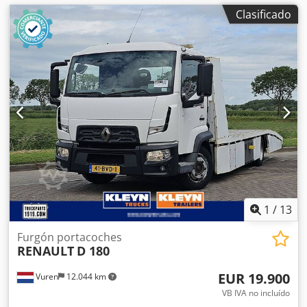
Clasificado
1
/
13
Furgón portacoches
RENAULT
D 180
EUR 19.900
Vuren
12.044 km
VB IVA no incluído