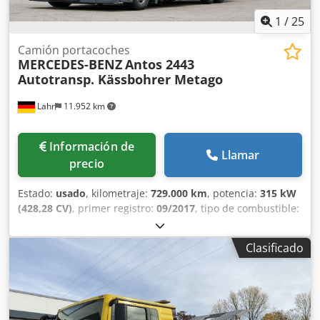
1
/
25
Camión portacoches
MERCEDES-BENZ
Antos 2443
Autotransp. Kässbohrer Metago
Lahr
11.952 km
Información de
Llamar
precio
Estado:
usado
, kilometraje:
729.000 km
, potencia:
315 kW
(428,28 CV)
, primer registro:
09/2017
, tipo de combustible:
diésel
, peso total:
38.200 kg
, frenos:
retardador
, color:
rojo
, tipo de engranaje:
automático
, clase de emisión:
Clasificado
Euro 6
, Equipamiento:
ABS, Programa electrónico de
estabilidad (ESP), aire acondicionado, calefactor de
estacionamiento
, Mercedes-Benz Antos 2443, camión para
el transporte de vehículos, remolque Kässbohrer Metago,
norma Euro 6. Para consultas: 0726639 * Estado: muy