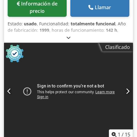
Información de
Llamar
precio
Estado:
usado
, Funcionalidad:
totalmente funcional
, Año
de fabricación:
1999
, horas de funcionamiento:
142 h
,
Extendedora de asfalto sobre orugas Bitelli CAT BB 651 C
Año 1999 Peso operativo máximo: 14.500 kg Tipo de motor:
Clasificado
Deutz F5L 912 Dodpfszr Ezzox Abbock Horas de trabajo:
142 Buenas condiciones generales EVALUAMOS PERMUTAS
DE VEHÍCULOS DE TODAS LAS MARCAS, MAN, MERCEDES,
DAF, RENAULT, VOLVO, SCANIA, CON EQUIPO CIFA,
SERMAC, PUTZMEISTER; O MAQUINARIA DE MOVIMIENTO
DE TIERRAS CATERPILLAR, FIAT HITACHI, KOMATSU
1
/
15