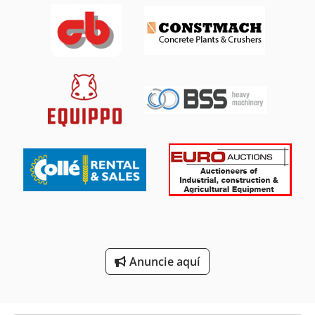
Grúas Sobre Orugas
Instrucciones De Programación
Máquina De Procesamiento De Extremos
Obras De Construcción
Sistema De Extracción De
Sobre Orugas
Tractor De Oruga
Tractores De Orugas
Unidad Del Eje De
Anuncie aquí
Vehículo De Trabajo
Áreas De Aplicación