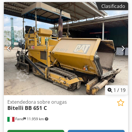
Clasificado
1
/
19
Extendedora sobre orugas
Bitelli
BB 651 C
Fano
11.959 km