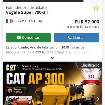
Extendedora de asfalto
Vögele
Super 700-3 I
EUR 57.000
Francia
11.477 km
precio fijo IVA no incluído
Consultar
Llamar
Estado:
usado
, Año de fabricación:
2019
, horas de
funcionamiento:
4.493 h
, 2019 | Vögele Super 700-3 I |
Maquinaria usada para extender asfalto | 4493 horas 📍
Ubicación: Francia 🚛 Entrega disponible a su destino:
Clasificado
¡Utilice nuestra calculadora de envío para estimar los
costos de transporte! Dsdjzmatzepfx Abbock 💰 Compre
ahora por 57 000 EUR o haga una oferta. El pago a la
entrega está disponible por una tarifa asequible (sujeto a
aprobación)* 👷‍♂️ Inspeccionado por un experto
independiente 56 puntos de inspección, 55 aprobados ✅,
1 con imperfecciones ℹ️, 0 gastos ⚠️ 📌 Comentario del
inspector: Maquinaria Vögele en buen estado de