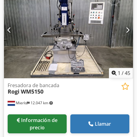
tanto, no son vinculantes para nosotros. Nos reservamos la
venta previa; se aplican exclusivamente nuestras
condiciones generales de venta. Credpfozk Rczex Al Def
Sobre nosotros más de 400 máquinas propias en stock
más de 15.000 m² de almacén, capacidad de grúa 70 t más
de 10.000 artículos de accesorios para su taller Si desea
vender máquinas, líneas de producción o su empresa,
contáctenos. Puede encontrar más ofertas en nuestro sitio
web. Las visitas son posibles previa cita. Esperamos su
visita. Su equipo de Markus Hirsch
1
/
45
Fresadora de bancada
Rogi
WM5150
Mierlo
12.047 km
Información de
Llamar
precio