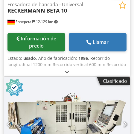
Fresadora de bancada - Universal
RECKERMANN
BETA 10
Ennepetal
12.129 km
Información de
Llamar
precio
Estado:
usado
, Año de fabricación:
1986
, Recorrido
longitudinal 1200 mm Recorrido vertical 600 mm Recorrido
transversal 450 mm Tamaño de la mesa 1500 x 600 mm
Carga máxima sobre mesa 2 t Cono del husillo ISO 50
Clasificado
Potencia del motor del husillo 15 kW Velocidades 6 - 4000
rpm Avances 2 - 2500 mm/min Avance rápido 10 m/min
Tensión 400 V Crjdpfjxukppjx Al Def Fresadora CNC de
bancada con husillo basculante de horizontal a vertical.
Control: Heidenhain TNC 155. La máquina dispone de un
4º eje horizontal.