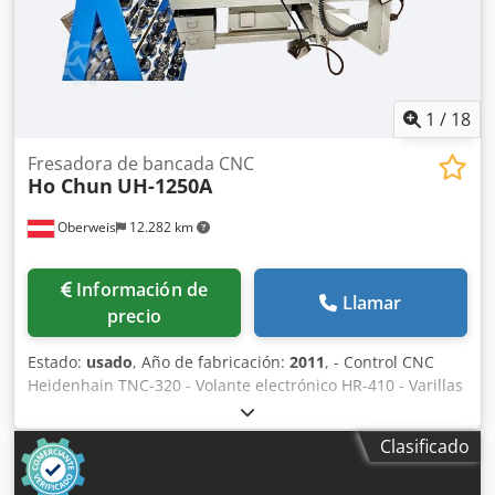
1
/
18
Fresadora de bancada CNC
Ho Chun
UH-1250A
Oberweis
12.282 km
Información de
Llamar
precio
Estado:
usado
, Año de fabricación:
2011
, - Control CNC
Heidenhain TNC-320 - Volante electrónico HR-410 - Varillas
de medición de vidrio Heidenhain en todos los ejes -
Tornillos de bolas - Alimentación hidráulica de
Clasificado
herramientas - Motores de alimentación servo de CA -
Puertas correderas con cristal de seguridad - Cabezal de