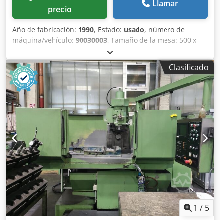
Llamar
precio
Año de fabricación:
1990
, Estado:
usado
, número de
máquina/vehículo:
90030003
, Tamaño de la mesa: 500 x
1200 mm Recorrido en el eje X: 1000 mm Recorrido en el
eje Y: 550 mm Recorrido en el eje Z: 600 mm Conexión del
Clasificado
husillo: ISO 40 Cjdpj Npwfefx Al Dsrf Velocidades del
husillo: 60 - 2700 rpm Potencia del husillo: 10 kW Conexión
eléctrica: 380 V, 20 kVA Espacio necesario: 3200 x 2800 x
2650 mm Peso: 7,3 t
1
/
5