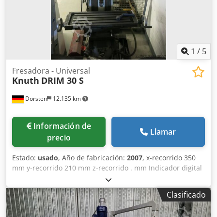
1
/
5
Fresadora - Universal
Knuth
DRIM 30 S
Dorsten
12.135 km
Información de
Llamar
precio
Estado:
usado
, Año de fabricación:
2007
, x-recorrido 350
mm y-recorrido 210 mm z-recorrido . mm Indicador digital
sí Superficie de la mesa 800 x 240 mm Velocidad de giro
115-1750 rpm Avance . m/min Saliente . mm Recorrido del
Clasificado
husillo . mm Mesa regulable en altura Los datos técnicos
son especificaciones del fabricante u operador y, por lo