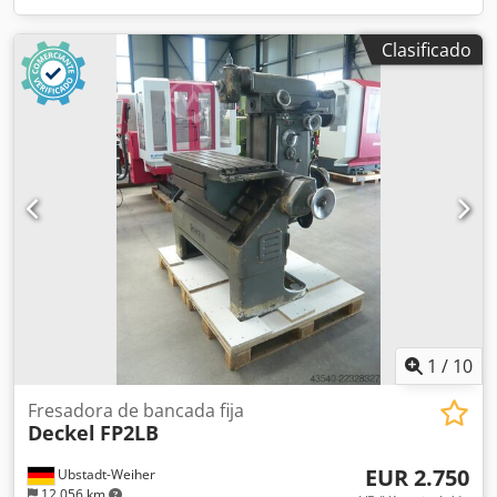
Clasificado
1
/
10
Fresadora de bancada fija
Deckel
FP2LB
EUR 2.750
Ubstadt-Weiher
12.056 km