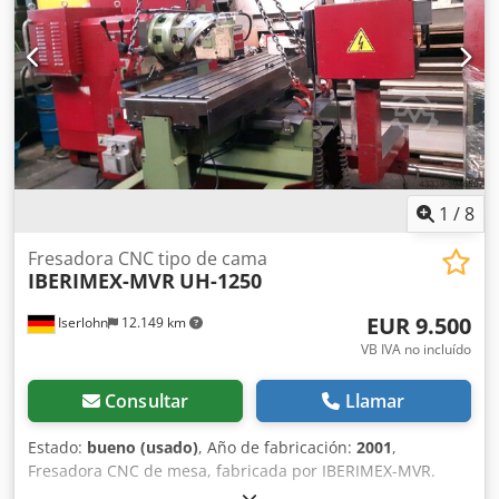
1
/
8
Fresadora CNC tipo de cama
IBERIMEX-MVR
UH-1250
EUR 9.500
Iserlohn
12.149 km
VB IVA no incluído
Consultar
Llamar
Estado:
bueno (usado)
, Año de fabricación:
2001
,
Fresadora CNC de mesa, fabricada por IBERIMEX-MVR.
Modelo: UH-1250, año de fabricación: 2001. Control: