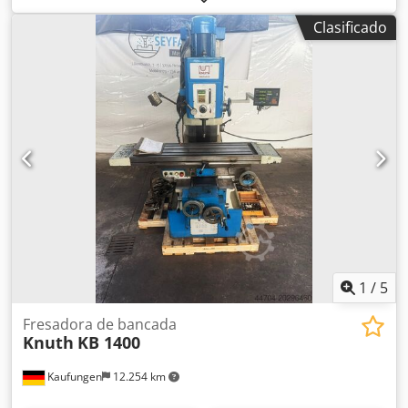
Heidenhain TNC124. Recorridos: X 1250 mm, Y 500 mm, Z
Clasificado
460 mm. Mesa de trabajo: 360 mm x 1800 mm. Cono del
husillo: ISO50. Máquina con carcasa completa. Para más
datos, consulte la ficha técnica de la máquina. Crodpfx Ajd
Eranel Djf Máquina en buen estado.
1
/
5
Fresadora de bancada
Knuth
KB 1400
Kaufungen
12.254 km