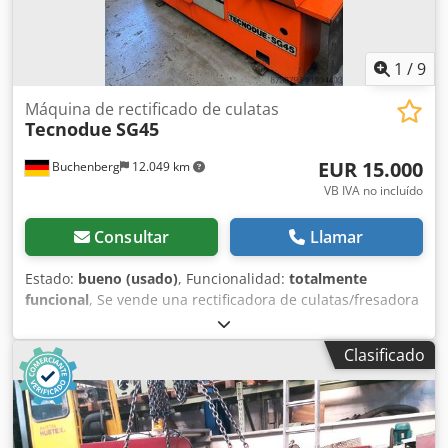
1
/
9
Máquina de rectificado de culatas
Tecnodue
SG45
EUR 15.000
Buchenberg
12.049 km
VB IVA no incluído
Consultar
Llamar
Estado:
bueno (usado)
, Funcionalidad:
totalmente
funcional
, Se vende una rectificadora de culatas/fresadora
de bloques de cilindros en buen estado. En esta máquina
nunca se ha rectificado, solo fresado. La máquina puede
Clasificado
ser inspeccionada en cualquier momento. Se emitirá
factura con IVA del 19% desglosado. Crsdpsy Spmdjfx Al
Djf