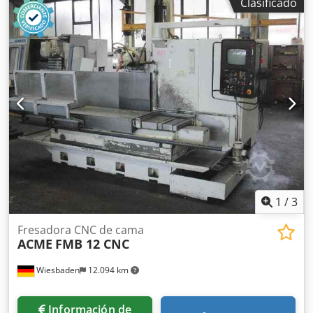
Clasificado
(Pantalla nueva) Medidas mesa: 1200x550mm
Desplazamientos ejes: X - 1100mm Crjdpfsh Rycfsx Al Def Y
- 600mm Z - 600mm Cabezal hurón con amarre hidráulico
herramienta. Cono: ISO 50 Velocidades cabezal: 50 - 3000
rpm (2 Rangos de velocidades) Avances en los ejes X Y Z: 1
- 3000 mm/min Avance rápido ejes X Y Z: 10.000 mm/min
Potencia motor: 15KW
1
/
3
Fresadora CNC de cama
ACME
FMB 12 CNC
Wiesbaden
12.094 km
Información de