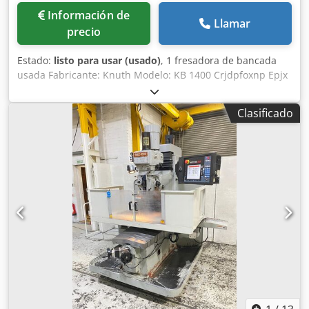
Información de
Llamar
precio
Estado:
listo para usar (usado)
, 1 fresadora de bancada
usada Fabricante: Knuth Modelo: KB 1400 Crjdpfoxnp Epjx
Al Dof Año de fabricación: 2006 Datos técnicos: Área de
trabajo Distancia eje del husillo – superficie de la mesa:
Clasificado
150 mm – 650 mm Número de ranuras en T: 3 Superficie
de sujeción de la mesa: 1400 mm x 400 mm Ancho de las
ranuras en T: 18 mm Distancia entre ranuras en T: 100 mm
Velocidad máxima de ajuste de altura: 1670 mm/min
Recorridos Recorrido eje X: 950 mm Recorrido eje Y: 400
mm Recorrido eje Z: 500 mm Cabezal de fresado vertical
Cono del husillo: SK 50 DIN 2080 Alcance: 510 mm
Velocidad del husillo (vertical): 30 rpm – 1800 rpm
Recorrido del husillo: 105 mm Ángulo de giro del cabezal:
± 30° Avance rápido Avance rápido eje X: 1670 mm/min
Avance rápido eje Y: 1670 mm/min Avance rápido eje Z:
1670 mm/min Avance de trabajo Velocidad de avance eje
X: 18 mm/min – 627 mm/min Velocidad de avance eje Y: 18
mm/min – 627 mm/min Velocidad de avance eje Z: 18