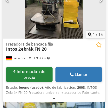
1
/
15
Fresadora de bancada fija
Intos Žebrák
FN 20
Friesenheim
11.957 km
Información de
Llamar
precio
Estado:
bueno (usado)
, Año de fabricación:
2003
, INTOS
Žebrák FN 20 Fresadora universal + accesorios Fabricante:
INTOS Žebrák Tipo: FN 20 Estado: usada Año de
construcción: 2003 Peso de la máquina: 910 kg
Dimensiones: - Longitud mm: 1690 - Anchura mm: 1270 -