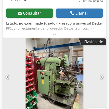
VB IVA no incluído
Consultar
Llamar
Estado:
no examinado (usado)
, Fresadora universal Deckel
FP2Lb, directamente del proveedor Datos técnicos: >>
Número de máquina: 0793 >> Mesa angular fija (superficie
de sujeción: 1000 mm x 440 mm) >> Velocidad: 40 - 2000
Clasificado
rpm >> Avance rápido y avance en 3 ejes >> Avance de 8 a
400 mm/min >> Avance rápido de 1500 mm/min en todas
las direcciones de avance >> Potencia del motor:
aproximadamente 2,2 kW >> Recorridos X/Y/Z: 800/300/400
mm (el recorrido Y es desplazable adicionalmente en 200
mm) >> Equipamiento: husillo vertical y horizontal >>
Husillo vertical y husillo horizontal extensibles - SK-40 >>
Sistema de sujeción S20x2 >> Peso: aproximadamente
1900 kg Accesorios y equipamiento: Crodpfozlqaisx Al Dof
>> Lubricación centralizada >> Modificación del armario
eléctrico Acerca de la máquina: Se ofrece una fresadora
universal Deckel FP2Lb usada, en estado de
funcionamiento. La máquina proviene directamente del