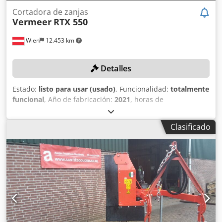
Cortadora de zanjas
Vermeer
RTX 550
Wien
12.453 km
Detalles
Estado:
listo para usar (usado)
, Funcionalidad:
totalmente
funcional
, Año de fabricación:
2021
, horas de
funcionamiento:
98 h
, potencia nominal:
49,28 kW (67,00
CV)
, número de máquina/vehículo:
1VR91125KN1004048
,
Clasificado
Equipamiento:
Marcado CE
, Fresadora de zanjas con solo
98 horas de funcionamiento! DETALLES TÉCNICOS
Profundidad de fresado: 120 cm Ancho de fresado: 15 cm
DETALLES DE LA MÁQUINA Potencia neta: 50 kW Peso
(según placa): 4.740 kg Tractor Peso del tractor: 2.663 kg
Longitud del tractor: 320 cm Ancho del tractor: 197 cm
Altura: 250 cm Velocidad máxima de transporte: 10 km/h
Brazo de fresado Longitud de transporte: 207 cm Rango de
desplazamiento: 61 cm Peso propio sin cadena de fresado