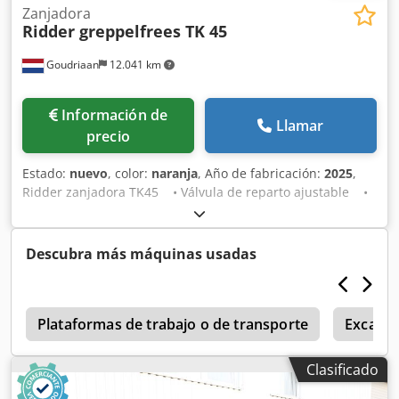
Zanjadora
Ridder greppelfrees TK 45
Goudriaan
12.041 km
Información de
Llamar
precio
Estado:
nuevo
, color:
naranja
, Año de fabricación:
2025
,
Ridder zanjadora TK45 • Válvula de reparto ajustable •
Cuchillas intercambiables • Toma de fuerza con
acoplamiento de perno fusible • Transmisión por PTO
540 rpm Chodpezfb Auofx Al Dsa Estado: Nuevo Año de
Descubra más máquinas usadas
fabricación: 2025
8
Plataformas de trabajo o de transporte
Excava
Clasificado