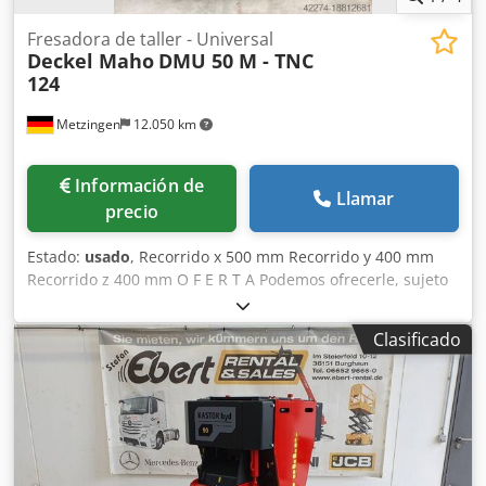
Fresadora de taller - Universal
Deckel Maho
DMU 50 M - TNC
124
Metzingen
12.050 km
Información de
Llamar
precio
Estado:
usado
, Recorrido x 500 mm Recorrido y 400 mm
Recorrido z 400 mm O F E R T A Podemos ofrecerle, sujeto
a errores y venta previa, desde stock, sin compromiso:
DECKEL MAHO Fresadora universal CNC Modelo DMU 50 M
Clasificado
Año de fabricación 1998 _____ Área de trabajo: Recorrido
longitudinal eje X 500 mm Recorrido vertical eje Z 400 mm
Recorrido transversal eje Y 400 mm Eje C – Giro de mesa,
manual 360° Eje B – Inclinación de la mesa, manual °
Superficie de la mesa Ø 700 x 500 mm Rango de
inclinación de la mesa ° Giro de la mesa 360° Peso máximo
de la pieza 200 kg Altura entre mesa y husillo aprox. 550