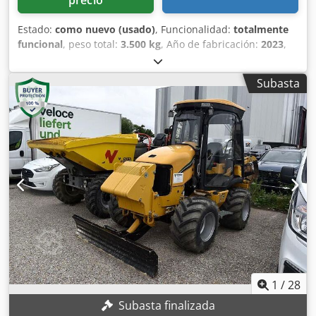
precio
Estado:
como nuevo (usado)
, Funcionalidad:
totalmente
funcional
, peso total:
3.500 kg
, Año de fabricación:
2023
,
horas de funcionamiento:
8 h
, 3 unidades disponibles
Dimensiones: 4.284 x 1.100 x 1.903 mm (L x An x Al) Peso
Subasta
operativo totalmente equipado: 3.500 kg Chjdeyyigmopfx
Al Dsa Transmisión: hidrostática Potencia del motor: 54,6
kW Motor: Kubota V3307 CR-T EW03 Capacidad de
excavación: 50 a 500 m/h Profundidad de trabajo: 200 a
630 mm Ancho de trabajo: 80 a 140 mm Control: Mando a
distancia con servocontroles proporcionales (PPC)
1
/
28
Subasta finalizada