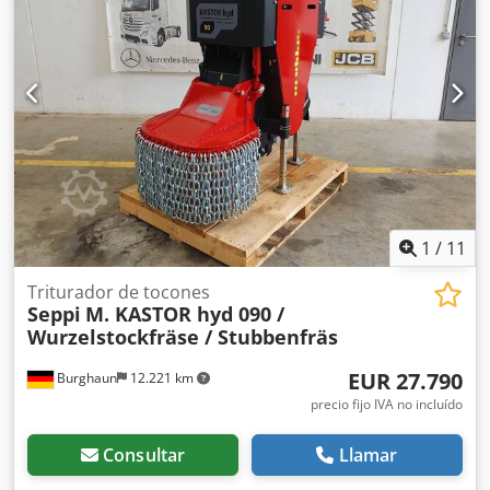
1
/
11
Triturador de tocones
Seppi
M. KASTOR hyd 090 /
Wurzelstockfräse / Stubbenfräs
EUR 27.790
Burghaun
12.221 km
precio fijo IVA no incluído
Consultar
Llamar