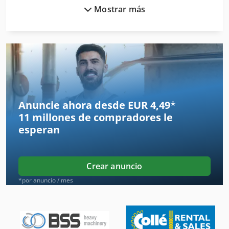
Mostrar más
Fresadora De
Fresadora De Aluminio
Fresadora De Bancada
Fresadora De Banco
Fresadora De Borde
Anuncie ahora desde EUR 4,49
*
11 millones de compradores
le
Fresadora De Consola
esperan
Fresadora De La Línea De Bosque
Fresadora De Madera
Crear anuncio
Fresadora De Mano
*por anuncio / mes
Fresadora De Mesa
Fresadora De Metal