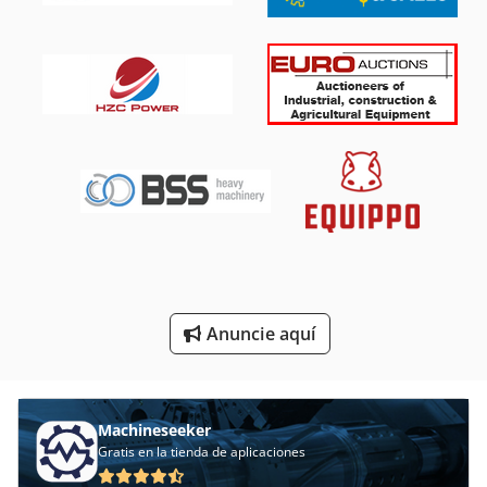
Fresadora De Perforación
Fresadora De Ranuras
Fresadora De Torreta
Fresadora Modelo
Fresadora Para Aluminio
Fresadora Y Centro De Mecanizado Cnc
Herramientas De Fresado
Anuncie aquí
Mesa De Fresado
Motor De Fresado
Machineseeker
Gratis en la tienda de aplicaciones