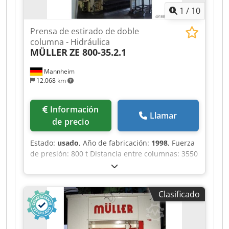
1
/
10
Prensa de estirado de doble
columna - Hidráulica
MÜLLER
ZE 800-35.2.1
Mannheim
12.068 km
Información
Llamar
de precio
Estado:
usado
, Año de fabricación:
1998
, Fuerza
de presión: 800 t Distancia entre columnas: 3550
mm Recorrido: 1100 mm Chjdpfxjzrptne Aqqoa
Distancia mesa/émbolo, recorrido máximo
superior, refuerzo superior: 1900 mm Superficie
Clasificado
de la mesa: 3500 x 1800 mm Fuerza de presión
del cojinete de tracción en la mesa: 350 t
Recorrido del cojinete de tracción en la mesa:
280 mm Fuerza de presión del cojinete de