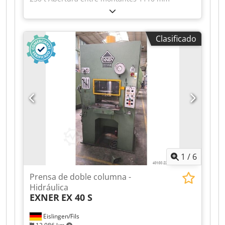
Carrera 250 mm Distancia mesa/émbolo,
máxima carrera arriba, ajuste arriba 500 mm
Superficie de la mesa 1100 x 900 mm Altura de
Clasificado
la mesa sobre el suelo 950 mm Paso lateral del
bastidor 690 mm Superficie del émbolo 1100 x
900 mm Capacidad de aceite 730 l Potencia
motriz 56,0 kW Dimensiones (AnxFxAl) 2,3 x 1,55
x 3,96 m Chsdpfx Aozrpthsqqoa Con
accionamiento oleohidráulico, control
dependiente de presión/tiempo y recorrido,
amortiguación de golpe de corte, tope de
profundidad No se requiere foso de cimentación
1
/
6
Prensa de doble columna -
Hidráulica
EXNER
EX 40 S
Eislingen/Fils