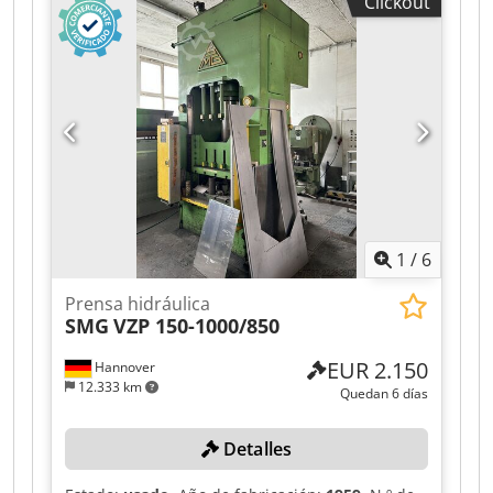
Clickout
Belastungen: untere Aufspannplatte: 7.000 kg
obere Abschwenkplatte: 3.500 kg
1
/
6
Prensa hidráulica
SMG
VZP 150-1000/850
EUR 2.150
Hannover
12.333 km
Quedan 6 días
Detalles