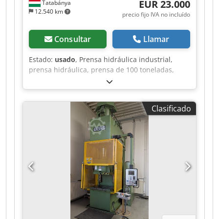
EUR 23.000
Tatabánya
12.540 km
precio fijo IVA no incluído
Consultar
Llamar
Estado:
usado
, Prensa hidráulica industrial,
prensa hidráulica, prensa de 100 toneladas,
prensa hidráulica de marco en C, HYDRAP
PRESSEN HPS ZB 100, máquina usada.
Fabricante: HYDRAP PRESSEN GmbH
Clasificado
(Plüderhausen, Alemania), fabricante de primera
calidad de maquinaria de prensas industriales.
Tipo: HPS ZB 100 Número de serie (Fabrik-Nr.):
6535 Año de fabricación (Baujahr): 1991 Peso:
14 700 kg Estado: Usada, diseño industrial de
alta resistencia Parámetros técnicos y de
funcionamiento: Carga permitida / Fuerza de
prensado (Zul. Belastg.): 1000 kN
(aproximadamente 100 toneladas de capacidad)
Chsdpjzk Amrofx Aqqoa Carrera útil (Nutzhub):
300 mm Tipo de transmisión (Antriebsart):