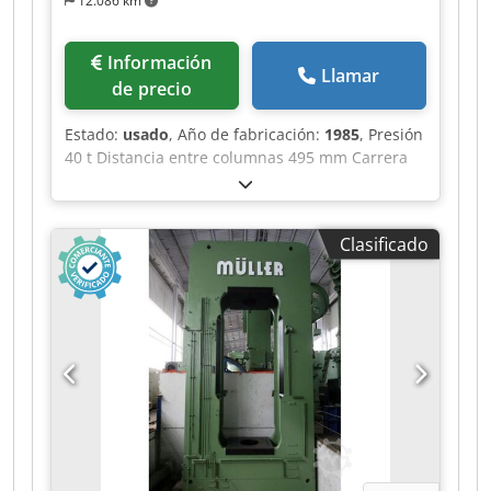
12.086 km
Información
Llamar
de precio
Estado:
usado
, Año de fabricación:
1985
, Presión
40 t Distancia entre columnas 495 mm Carrera
150 mm Distancia mesa/pistón, carrera grande
arriba, ajuste arriba 300 mm Superficie de mesa
490 x 400 mm Apertura pasante en la mesa 50
Clasificado
mm Altura de mesa sobre el suelo 950 mm
Chodpszrptbefx Aqqea Paso lateral entre
columnas 155 mm Superficie del pistón 150 mm
Velocidad bajando 480 mm/s Velocidad subiendo
480 mm/s Velocidad de trabajo 20 mm/s
Capacidad de aceite 115 l Potencia de
accionamiento 7,5 kW Peso 2,2 t Espacio
requerido (AnxPrxAl) 1,35 x 1,1 x 2,2 m Con
accionamiento oleohidráulico, limitación
superior e inferior de carrera, tope mecánico de
profundidad, control a dos manos y pedal.