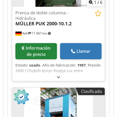
1
/
6
Prensa de doble columna -
Hidráulica
MÜLLER
PUK 2000-10.1.2
Kehl
11.967 km
Información
Llamar
de precio
Estado:
usado
, Año de fabricación:
1987
, Presión
2000 t Chjdpfx Ajzrpr Rsqqja Luz entre
montantes 975 mm Carrera 400 mm Distancia
mesa/punzón, carrera máxima superior, ajuste
superior 1000 mm Superficie de mesa 1015 x
Clasificado
1050 mm Altura de mesa sobre el nivel del suelo
800 mm Extractor en la mesa 6,3 t Carrera del
extractor en la mesa 100 mm Extractor en el
punzón 65 t Carrera del extractor en el punzón
100 mm Superficie del punzón 975 x 1050 mm