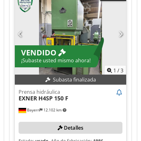
250 t Distancia entre columnas: 1.350 mm
Recorrido: 400 mm Altura de instalación: 600
mm Dimensiones de la mesa: 1.250 x 800 mm
Espacio lateral: 640 mm Altura de la mesa: 800
mm Chsdpfx Aqszk E A Asqoa DETALLES DE LA
MÁQUINA Dimensiones y peso Espacio
requerido (aprox.): 3.600 x 2.800 x 5.700 mm
VENDIDO
Peso de la máquina (aprox.): 36.000 kg
¡Subaste usted mismo ahora!
1
/
3
Subasta finalizada
Prensa hidráulica
EXNER
H4SP 150 F
Bayern
12.102 km
Detalles
Estado:
usado
, Año de fabricación:
1986
,