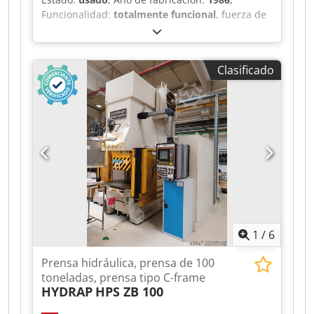
Funcionalidad:
totalmente funcional
, fuerza de
prensado:
150 t
, longitud total:
1.690 mm
, ancho
total:
1.440 mm
, altura total:
2.800 mm
, Sin
precio mínimo: ¡venta garantizada al precio más
Clasificado
alto! DETALLES TÉCNICOS Presión: 150 t Volumen
de aceite: 480 l Carrera de retorno: 30 mm
Distancia de seguridad: 180 mm Chjdjzk A
Ucepfx Aqqea DETALLES DE LA MÁQUINA
Consumo total de energía: 18,5 kW Dimensiones
y peso Dimensiones: 1440 x 1690 x 2800 mm
Peso de la máquina: aprox. 4200 kg
1
/
6
Prensa hidráulica, prensa de 100
toneladas, prensa tipo C-frame
HYDRAP
HPS ZB 100