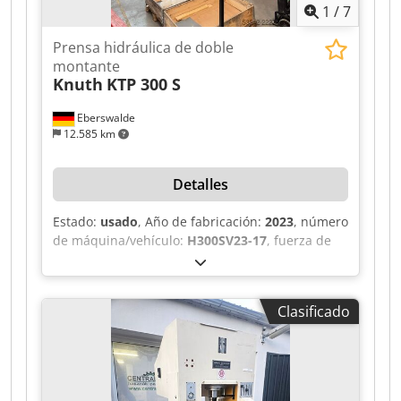
1
/
7
Disponible según acuerdo. Venta sin garantía ni
derecho de devolución.
Prensa hidráulica de doble
montante
Knuth
KTP 300 S
Eberswalde
12.585 km
Detalles
Estado:
usado
, Año de fabricación:
2023
, número
de máquina/vehículo:
H300SV23-17
, fuerza de
prensado:
300 t
, carrera:
1.000 mm
, ancho de la
mesa:
1.000 mm
, longitud de la mesa:
1.200
mm
, peso total:
21.000 kg
, fuerza del cojín de
Clasificado
tracción:
130 t
, carrera del cojín de tracción:
300
mm
, Control y datos básicos • Control: PLC
SIEMENS • Fuerza de prensado / capacidad: 300 t
• Potencia del motor: 30 kW • Año de fabricación:
2023 • Número de serie: H300SV23-17 Área de