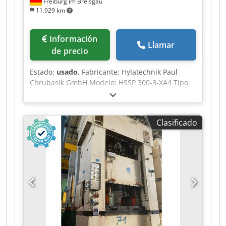
Freiburg im Breisgau
11.929 km
Información
Llamar
de precio
Estado:
usado
, Fabricante: Hylatechnik Paul
Chrubasik GmbH Modelo: HSSP 300-3-XA4 Tipo
de máquina: Prensa hidráulica Año de
fabricación: 2000 Estado: usada Fuerza de
prensado: 3.000 kN Fuerza de prensado: 300 t
Clasificado
Carrera: 300 mm Altura máxima de instalación:
800 mm Codpozrz D Ssfx Aqqsha Superficie de la
mesa: 2.000 × 1.550 mm Superficie del pistón:
2.000 × 1.540 mm Apertura frontal: 2.000 mm
Apertura lateral: 1.050 mm Altura de la mesa:
800 mm Avance rápido: 340 mm/s Velocidad de
trabajo 1: 32,5 mm/s Velocidad de trabajo 2: 19,5
mm/s Retracción: 340 mm/s Presión de trabajo
máxima: 280 bar Potencia del motor: 75 kW
Conexión eléctrica: 400 V Frecuencia: 50 Hz Peso