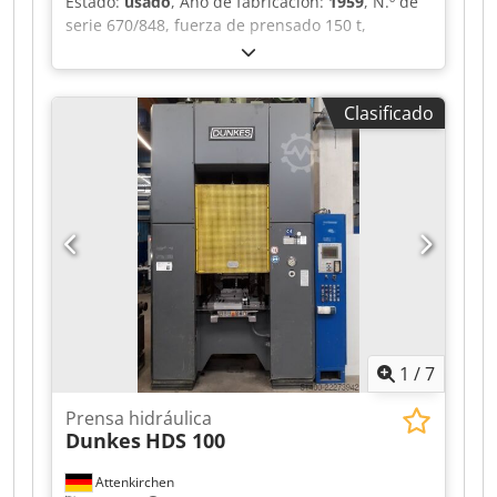
Estado:
usado
, Año de fabricación:
1959
, N.º de
serie 670/848, fuerza de prensado 150 t,
recorrido de seguimiento 30 mm, tiempo de
seguimiento 190 ms, barrera de luz, fabricante
SICK, modelo LVU 1106-0021 Chsdjzkav Depfx
Clasificado
Aqqoa +++ ¡Atención: la máquina forma parte de
una subasta en línea! +++
1
/
7
Prensa hidráulica
Dunkes
HDS 100
Attenkirchen