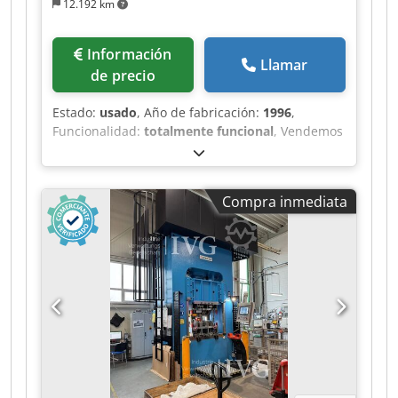
12.192 km
Información
Llamar
de precio
Estado:
usado
, Año de fabricación:
1996
,
Funcionalidad:
totalmente funcional
, Vendemos
nuestra prensa hidráulica usada Dunkes HDS
100: Fuerza de prensado: 1000 kN Recorrido del
pistón: 300 mm Altura de instalación: 400 mm
Compra inmediata
Altura de la mesa sobre el suelo: 950 mm
Dimensiones de la mesa (ancho x profundidad):
830 x 630 mm Dimensiones del pistón (ancho x
profundidad): 830 x 630 mm Diámetro del
agujero/diámetro del vástago del pistón: 50 mm
Dimensiones de la máquina (ancho x
profundidad x altura): 2120 x 1565 x 4000 mm
Capacidad de aceite: 650 litros Velocidad de
avance rápido o velocidad de aproximación: 400
mm/s Control mediante pantalla, tipo CNC50
Controlador PLC: S5-95U Chjdpfx Aqjzi D R Aoqea