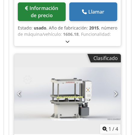
Información
Llamar
de precio
Estado:
usado
, Año de fabricación:
2015
, número
de máquina/vehículo:
1606.18
, Funcionalidad:
totalmente funcional
, fuerza de prensado:
163
t
, carrera:
700 mm
, ancho de la mesa:
2.000
mm
, longitud de la mesa:
1.400 mm
, altura de la
Clasificado
mesa:
800 mm
, longitud total:
2.400 mm
, ancho
total:
3.200 mm
, altura total:
5.200 mm
, peso
total:
28.000 kg
, Equipamiento:
documentación
/ manual
, Prensa hidráulica de 4 columnas – 163
T – 2.000 × 1.400 mm Se ofrece a la venta una
prensa hidráulica de 4 columnas del fabricante
HYMAG, con una fuerza máxima de prensado de
163 T. La máquina cuenta con una superficie de
mesa de 2.000 × 1.400 mm, una altura libre de
1.300 mm y una carrera de 700 mm, lo que la
hace adecuada para trabajos de conformado,
1
/
4
enderezado, prensado, embutido y montaje en