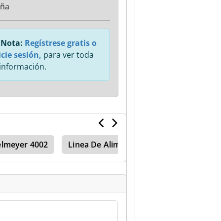
aña
Nota:
Regístrese gratis o
icie sesión,
para ver toda
 información.
elmeyer 4002
Linea De Alimentacion