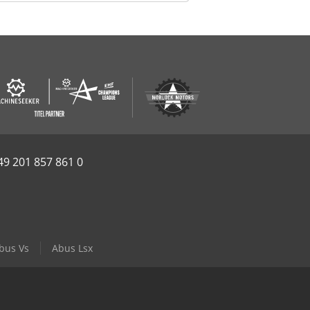
49 201 857 861 0
bus Vs
Abus Lsx