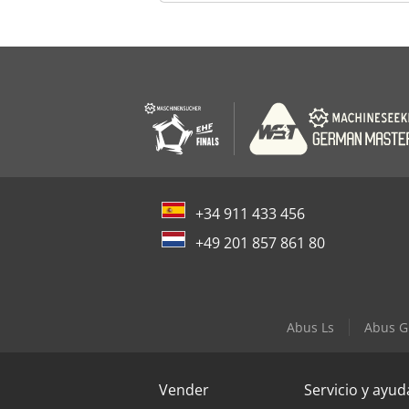
+34 911 433 456
+49 201 857 861 80
Abus Ls
Abus G
Vender
Servicio y ayud