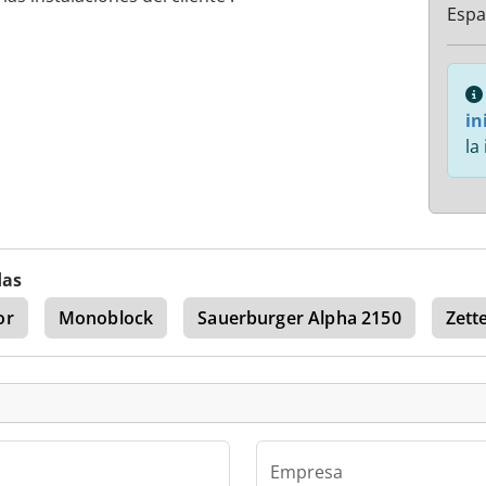
Esp
in
la
das
or
Monoblock
Sauerburger Alpha 2150
Zett
Empresa