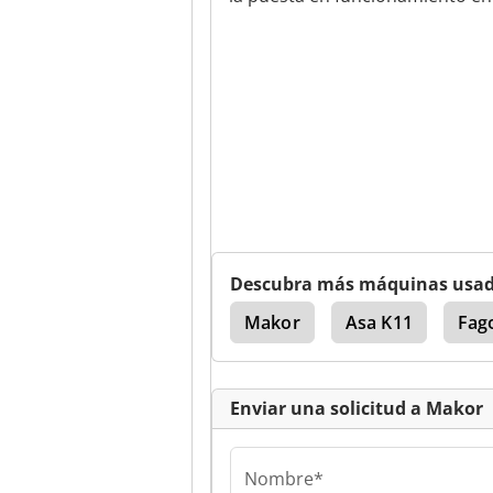
Descubra más máquinas usa
Linea De Envasado
Makor
Asa K11
Fag
Enviar una solicitud a Makor
Nombre*