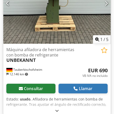
1
/
5
Máquina afiladora de herramientas
con bomba de refrigerante
UNBEKANNT
EUR 690
Tauberbischofsheim
12.146 km
VB IVA no incluído
Consultar
Llamar
Estado:
usado
, Afiladora de herramientas con bomba de
refrigerante. Tras ajustar el ángulo de rectificado correcto,
la herramienta se afila mediante un avance manual/lineal.