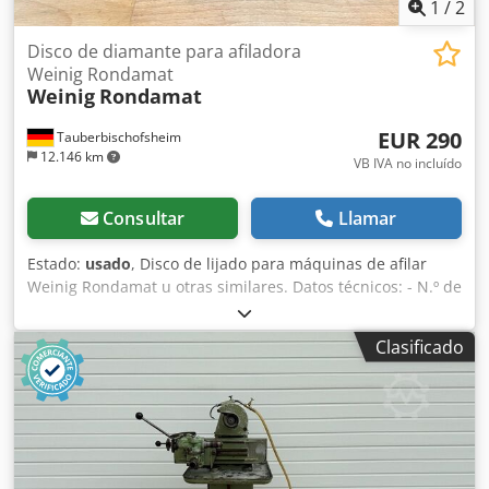
1
/
2
Disco de diamante para afiladora
Weinig Rondamat
Weinig
Rondamat
EUR 290
Tauberbischofsheim
12.146 km
VB IVA no incluído
Consultar
Llamar
Estado:
usado
, Disco de lijado para máquinas de afilar
Weinig Rondamat u otras similares. Datos técnicos: - N.º de
fabricante: 920. Estado: Como nueva. - Granulometría: D
126. Dcsdpfx Apszry Aysmek - Diámetro: 150 mm.
Clasificado