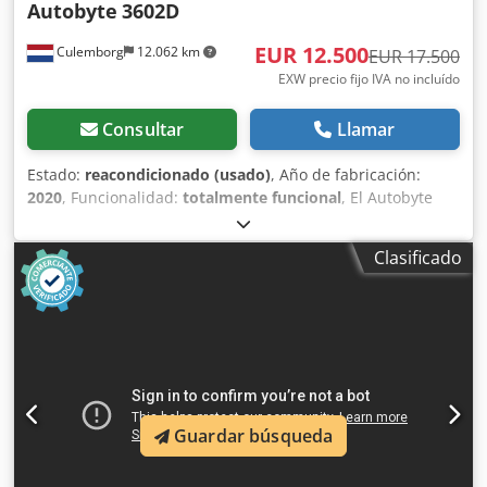
Autobyte
3602D
EUR 12.500
Culemborg
12.062 km
EUR 17.500
EXW precio fijo IVA no incluído
Consultar
Llamar
Estado:
reacondicionado (usado)
, Año de fabricación:
2020
, Funcionalidad:
totalmente funcional
, El Autobyte
3602D es el sistema de corte automatizado ideal para
profesionales que desean combinar velocidad, precisión y
Clasificado
rentabilidad. Gracias a las cuchillas de guillotina Morso de
alta calidad, obtiene ángulos perfectos de 45° en madera,
plástico y MDF, cada vez. Djdpfxow U D E Ej Apmock Con
una capacidad de más de 500 marcos por hora, lleva su
producción al siguiente nivel de inmediato. Al mismo
tiempo, ahorra material de forma significativa: solo 1 mm
de pérdida por corte, mientras que las sierras
convencionales pueden perder hasta 6 mm. La
Guardar búsqueda
automatización inteligente marca la diferencia: - Cargador
automático para hasta 13 longitudes - Sistema de sujeción