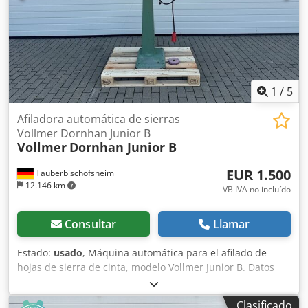
1
/
5
Afiladora automática de sierras
Vollmer Dornhan Junior B
Vollmer
Dornhan Junior B
EUR 1.500
Tauberbischofsheim
12.146 km
VB IVA no incluído
Consultar
Llamar
Estado:
usado
, Máquina automática para el afilado de
hojas de sierra de cinta, modelo Vollmer Junior B. Datos
técnicos: - Especificaciones técnicas: a petición.
Dcodpfxezrx Hwe Apmok
Clasificado