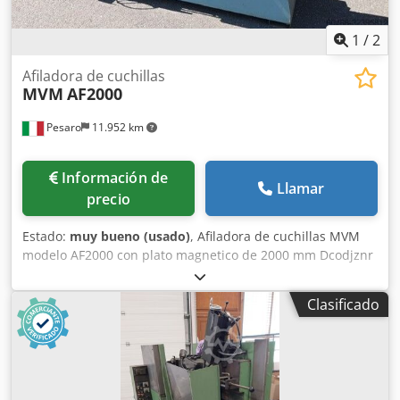
1
/
2
Afiladora de cuchillas
MVM
AF2000
Pesaro
11.952 km
Información de
Llamar
precio
Estado:
muy bueno (usado)
, Afiladora de cuchillas MVM
modelo AF2000 con plato magnetico de 2000 mm Dcodjznr
Sfepfx Apmsk
Clasificado