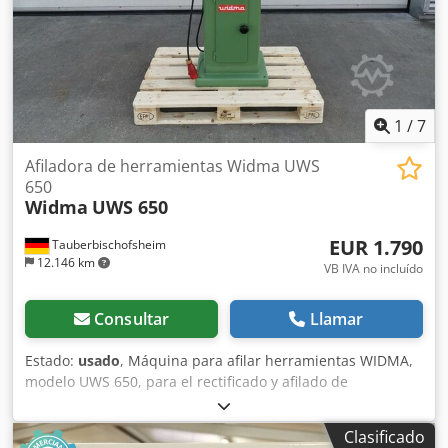
1
/
7
Afiladora de herramientas Widma UWS
650
Widma
UWS 650
EUR 1.790
Tauberbischofsheim
12.146 km
VB IVA no incluído
Consultar
Llamar
Estado:
usado
, Máquina para afilar herramientas WIDMA,
modelo UWS 650, para el rectificado y afilado de
herramientas o para el mecanizado de formas geométricas
complejas. Datos técnicos: - Longitud: 1.000 mm - Anchura:
Clasificado
600 mm Djdpszrx Hkofx Apmock - Altura: 1.400 mm -