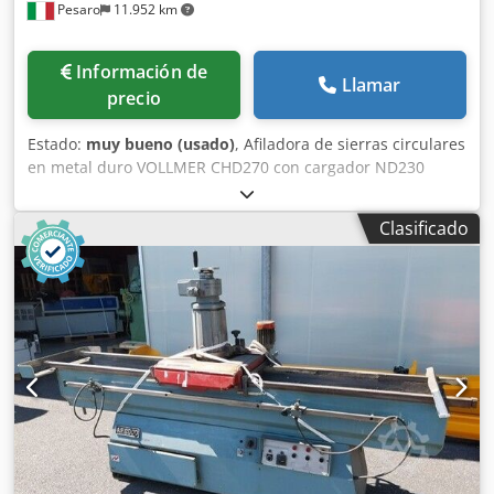
Pesaro
11.952 km
Información de
Llamar
precio
Estado:
muy bueno (usado)
, Afiladora de sierras circulares
en metal duro VOLLMER CHD270 con cargador ND230
Dedpfx Aozntaqspmsck
Clasificado