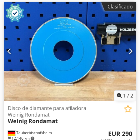
Clasificado
1
/
2
Disco de diamante para afiladora
Weinig Rondamat
Weinig
Rondamat
EUR 290
Tauberbischofsheim
12.146 km