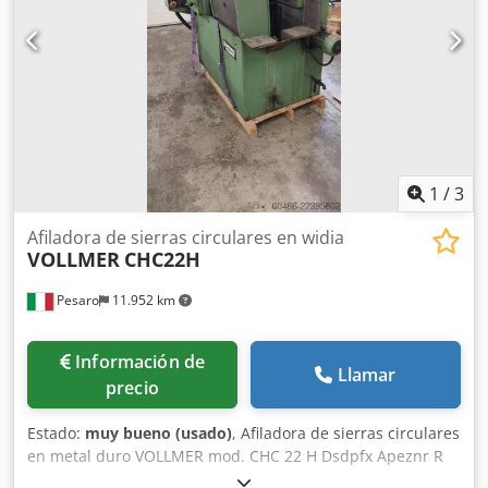
1
/
3
Afiladora de sierras circulares en widia
VOLLMER
CHC22H
Pesaro
11.952 km
Información de
Llamar
precio
Estado:
muy bueno (usado)
, Afiladora de sierras circulares
en metal duro VOLLMER mod. CHC 22 H Dsdpfx Apeznr R
Iemsck