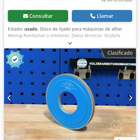
VB IVA no incluído
Consultar
Llamar
Estado:
usado
, Disco de lijado para máquinas de afilar
Weinig Rondamat o similares. Datos técnicos: Dcjdpfx
Aszry A Hspmek - N.º de fabricante: 930. Estado: como
nueva. - Grano: D 151. - Diámetro: 200 mm.
Clasificado