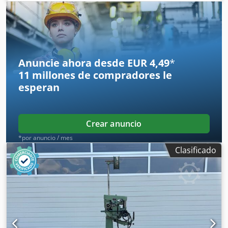
Datos técnicos: - Portaherramientas: 35 mm - Longitud de
sujeción: 65 mm Djdpezrx Ihjfx Apmsck
Anuncie ahora desde EUR 4,49
*
11 millones de compradores
le
esperan
Crear anuncio
*por anuncio / mes
Clasificado