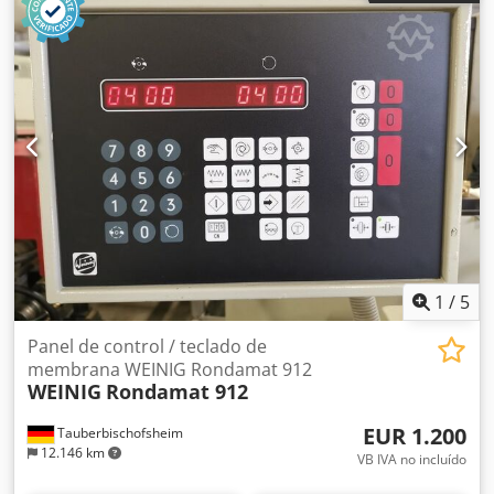
Diámetro del mandril de sujeción: 30 mm - Longitud del
mandril de sujeción: 135 mm
1
/
5
Panel de control / teclado de
membrana WEINIG Rondamat 912
WEINIG
Rondamat 912
EUR 1.200
Tauberbischofsheim
12.146 km
VB IVA no incluído