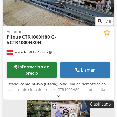
1
/
8
Afiladora
Pilous
CTR1000H80 G-
VCTR1000H80H
Laakirchen
12.286 km
Información de
Llamar
precio
Estado:
como nuevo (usado)
, Máquina de demostración
La sierra de cinta de troncos CTR1000H80, con una cinta
de sierra de 80 mm, permite obtener cortes aún más
limpios y un mayor rendimiento. Sierra de troncos
Clasificado
extrafuerte, robusta y duradera, para un diámetro de
tronco de hasta 1000 mm. Incluye arrancador suave y se
puede ampliar con secciones de extensión. Avance