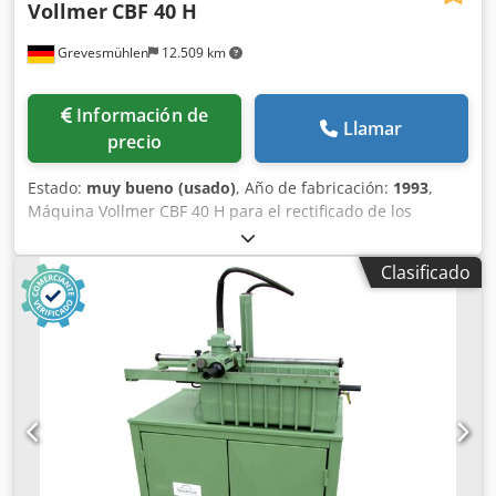
Vollmer
CBF 40 H
Grevesmühlen
12.509 km
Información de
Llamar
precio
Estado:
muy bueno (usado)
, Año de fabricación:
1993
,
Máquina Vollmer CBF 40 H para el rectificado de los
flancos. Dodszn Hawjpfx Apmock
Clasificado