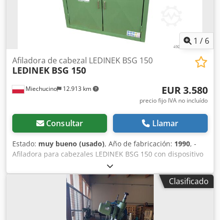
1
/
6
Afiladora de cabezal LEDINEK BSG 150
LEDINEK
BSG 150
EUR 3.580
Miechucino
12.913 km
precio fijo IVA no incluído
Consultar
Llamar
Estado:
muy bueno (usado)
, Año de fabricación:
1990
, -
Afiladora para cabezales LEDINEK BSG 150 con dispositivo
para el ajuste de las cuchillas. - En stock. - Fabricada en
Eslovaquia. CARACTERÍSTICAS TÉCNICAS Potencia del
Clasificado
motor: 0,55 kW Dcsdpsihpl Rjfx Apmsk Longitud de afilado:
440 mm Diámetro de las herramientas: 125 mm - 203 mm
Avance manual Diámetro del husillo: 50 mm Dispositivo
para el ajuste de las cuchillas Dimensiones de la máquina: