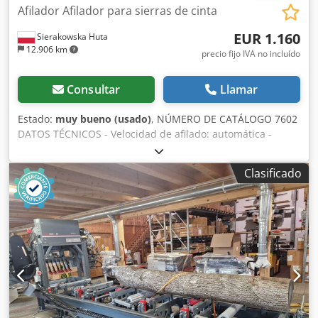
Afilador Afilador para sierras de cinta
EUR 1.160
Sierakowska Huta
12.906 km
precio fijo IVA no incluído
Consultar
Llamar
Estado:
muy bueno (usado)
, NÚMERO DE CATÁLOGO 7602
DATOS TÉCNICOS - Velocidad de afilado: automática -
Refrigeración - Brazos de soporte para la banda Dodozh
Hxtepfx Apmsck - Tamaño de la muela: 120 mm - Potencia
Clasificado
del motor: 0,17 kW, 400 V - Dimensiones (L/A/H):
500x700x1200 mm - Peso: 120 kg VENTAJAS – Fabricación
polaca – Sin pintar – Brazos de soporte para la banda –
Afiladora usada – Estado muy bueno Precio neto: 4.900 PLN
Precio neto: 1.160 EUR según tasa de cambio de 4,2 EUR
(Los precios pueden variar en caso de fluctuaciones
mayores)