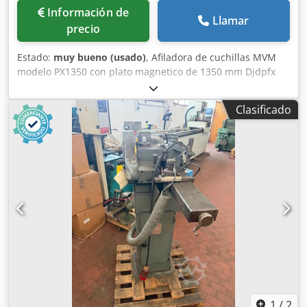
Información de
Llamar
precio
Estado:
muy bueno (usado)
, Afiladora de cuchillas MVM
modelo PX1350 con plato magnetico de 1350 mm Djdpfx
Ajznr Nwspmsck
Clasificado
1
/
2