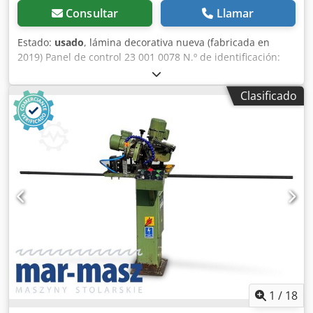
Consultar
Llamar
Estado:
usado
, lámina decorativa nueva (fabricada en
2019) Panel de control 23 001 0078 N.º de identificación:
10017781 / 912053002 Placa de circuito impreso original
usada, limpiada y revisada Placa de soporte de aluminio
Clasificado
original usada Cables disponibles bajo pedido. Dedpfx
Aszrxnhjpmsck
1
/
18