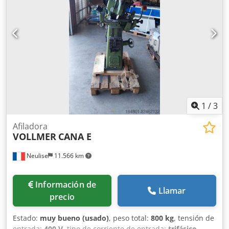
120 / 85 / 165 cm Peso: 400 kg
1
/
3
Afiladora
VOLLMER
CANA E
Neulise
11.566 km
Información de
Llamar
precio
Estado:
muy bueno (usado)
, peso total:
800 kg
, tensión de
entrada:
400 V
, tipo de corriente de entrada:
trifásico
,