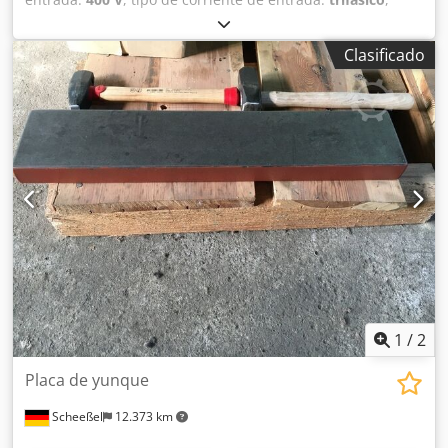
frecuencia de entrada:
50 Hz
, Afiladora de cuchillas para
máquinas cortadoras CANA E en muy buen estado de
Clasificado
funcionamiento con cono de centrado y muelas posibilidad
de transporte y entrega Dcsdpfezqtzyjx Apmok
1
/
2
Placa de yunque
Scheeßel
12.373 km