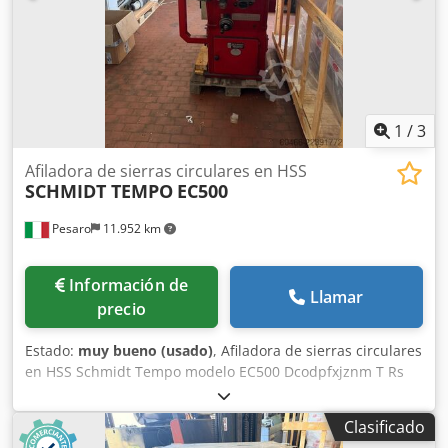
1
/
3
Afiladora de sierras circulares en HSS
SCHMIDT TEMPO
EC500
Pesaro
11.952 km
Información de
Llamar
precio
Estado:
muy bueno (usado)
, Afiladora de sierras circulares
en HSS Schmidt Tempo modelo EC500 Dcodpfxjznm T Rs
Apmok
Clasificado