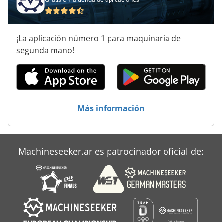
Máquinas De Herramientas
Máquinas De Impresión
¡La aplicación número 1 para maquinaria de
Máquinas De Inserción
segunda mano!
Máquinas De Leña
Máquinas Para
Más información
Recolectores De
Machineseeker.ar es patrocinador oficial de: