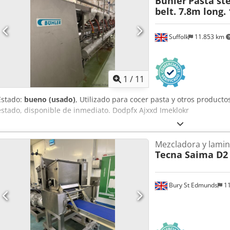
Buhler
Pasta st
belt. 7.8m long.
Suffolk
11.853 km
1
/
11
Estado:
bueno (usado)
, Utilizado para cocer pasta y otros producto
estado, disponible de inmediato. Dodpfx Ajxxd Imeklokr
Mezcladora y lamin
Tecna Saima D2
Bury St Edmunds
11