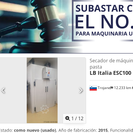
emergencia La máquina es ideal para laminar masa de pizza, pan, h
acelerando significativamente los procesos de trabajo y garantiza
Uofx Aklskr Estado: prácticamente nueva (solo utilizada para prueba
¡Para obtener más información o concertar una cita para verla, no
Secador de máquin
pasta
LB Italia
ESC100
Trojane
12.233 km
1
/
12
Estado:
como nuevo (usado)
, Año de fabricación:
2015
, Funcionali