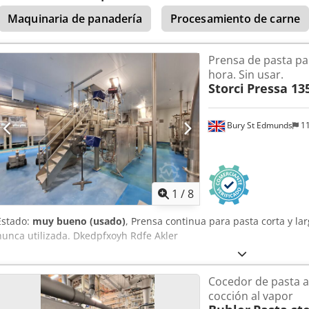
toda la estructura, están fabricadas en acero inoxidable. Las palas 
Maquinaria de panadería
Procesamiento de carne
desmontables para la limpieza. Equipada con corte automático y ju
Adicionalmente, dispongo de un nuevo kit para la producción de pa
Dkedpfxow Av Sno Aklor
Prensa de pasta pa
hora. Sin usar.
Storci
Pressa 13
Bury St Edmunds
11
1
/
8
Estado:
muy bueno (usado)
, Prensa continua para pasta corta y l
nunca utilizada. Dkedpfxoyh Rdfe Akler
Cocedor de pasta al
cocción al vapor