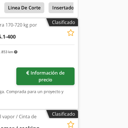
mezcladoras y el husillo son fácilmente
Linea De Corte
Insertadores
Tecna 7900
ego completo de cuchillas.
sta penne a la venta (2200 euros).
Clasificado
ra 170-720 kg por
5.1-400
.853 km
Información de
precio
arga. Comprada para un proyecto y
Clasificado
 vapor / Cinta de