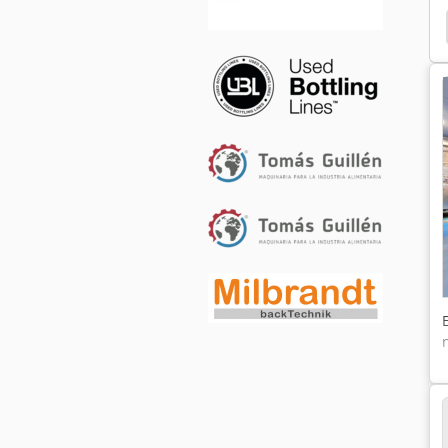
Nesting
Metalsistem Italy
Lemken Juwel 8