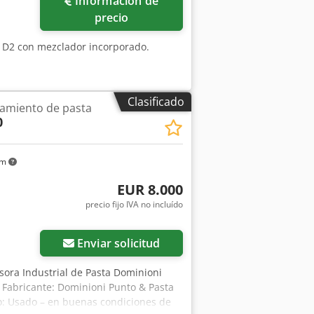
Información de
precio
 D2 con mezclador incorporado.
Clasificado
amiento de pasta
0
km
EUR 8.000
precio fijo IVA no incluído
Enviar solicitud
sora Industrial de Pasta Dominioni
 Fabricante: Dominioni Punto & Pasta
do: Usado – en buenas condiciones de