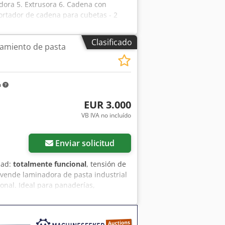
adora 5. Extrusora 6. Cadena con
ortador de cadena para cubetas - 2
a de producto terminado 12. Panel de
UR
Clasificado
amiento de pasta
m
EUR 3.000
VB IVA no incluído
Pedir más fotos
Enviar solicitud
dad:
totalmente funcional
, tensión de
 vende laminadora de pasta industrial
ional. Ideal para panaderías,
lería. Características: * Estructura
aminado de pasta uniforme y preciso *
rial * Equipada con botón de parada de