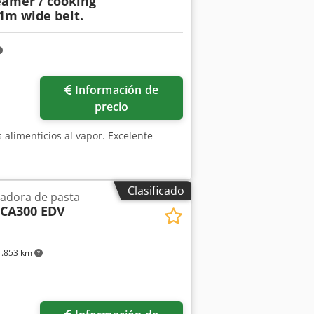
eamer / cooking
 1m wide belt.
Información de
precio
s alimenticios al vapor. Excelente
Clasificado
adora de pasta
CA300 EDV
.853 km