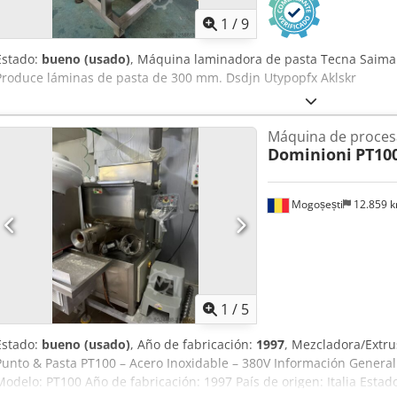
1
/
9
Estado:
bueno (usado)
, Máquina laminadora de pasta Tecna Saima
Produce láminas de pasta de 300 mm. Dsdjn Utypopfx Aklskr
Máquina de proces
Dominioni
PT10
Mogoșești
12.859 
1
/
5
Estado:
bueno (usado)
, Año de fabricación:
1997
, Mezcladora/Extru
Punto & Pasta PT100 – Acero Inoxidable – 380V Información General
Modelo: PT100 Año de fabricación: 1997 País de origen: Italia Esta