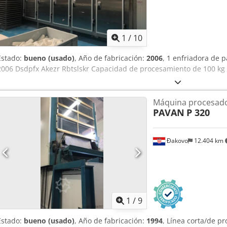
1
/
10
Estado:
bueno (usado)
, Año de fabricación:
2006
, 1 enfriadora de 
2006 Dsdpfx Akezr Rbtslskr Capacidad de procesamiento de 100 kg 
Máquina procesado
PAVAN
P 320
Đakovo
12.404 km
1
/
9
Estado:
bueno (usado)
, Año de fabricación:
1994
, Línea corta/de pr