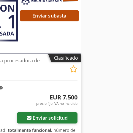
ojaldre y otros tipos de masa,
ndo una calidad uniforme. Dodpozrnc
s), en perfectas condiciones técnicas.
Enviar subasta
 dude en ponerse en contacto!
Clasificado
a procesadora de
EUR 7.500
precio fijo IVA no incluído
Enviar solicitud
dad:
totalmente funcional
, número de