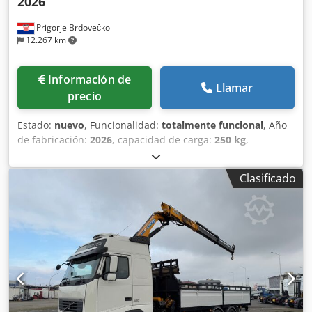
2026
Prigorje Brdovečko
12.267 km
Información de
Llamar
precio
Estado:
nuevo
, Funcionalidad:
totalmente funcional
, Año
de fabricación:
2026
, capacidad de carga:
250 kg
,
Equipamiento:
grúa
, GEDA ELEVADOR INCLINADO DE
CONSTRUCCIÓN COMFORT 250 12M NUEVO TIPO: GEDA
Clasificado
COMFORT, NUEVO, año 2026. Fabricante: GEDA, Alemania
Motor: 1,3 kW/230 V/50 Hz Capacidad de carga: máx. 250
kg Velocidad de elevación: 30 m/min El equipamiento para
una altura de elevación de hasta 12 m consta de: - Motor
eléctrico - Cabezal con polea - Carrito estándar con freno
de seguridad - Raíl base de 2,0 m - Extensión 250/2 m x 4
uds - Extensión 250/1 m - Codo (de 20 a 45º) Djdpexvyagjfx
Ag Asck - Cesta universal (82 x 35 x 70 cm) +++++ ++EL
ELEVADOR INCLINADO GEDA TAMBIÉN DISPONIBLE CON