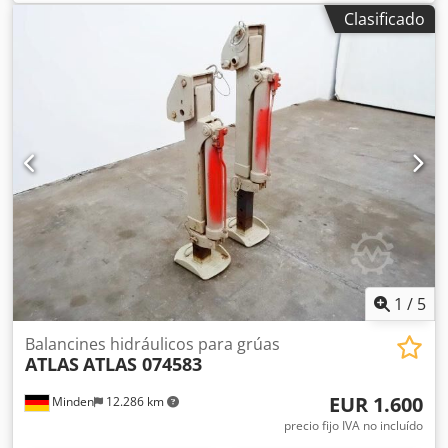
La grúa ya ha sido desmontada. Cierre completo de la
Clasificado
fábrica; gran variedad de plataformas de almacenamiento,
estanterías para palés, estanterías de estantería,
elevadores de plataforma. Maquinaria industrial de alta
calidad, tornos, máquinas de rectificado, herramientas
manuales.
1
/
5
Balancines hidráulicos para grúas
ATLAS
ATLAS 074583
EUR 1.600
Minden
12.286 km
precio fijo IVA no incluído