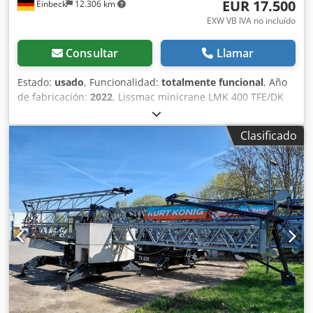
EUR 17.500
Einbeck
12.306 km
EXW VB IVA no incluído
Consultar
Llamar
Estado:
usado
, Funcionalidad:
totalmente funcional
, Año
de fabricación:
2022
, Lissmac minicrane LMK 400 TFE/DK
— Año de fabricación 2022 Usado de la flota de alquiler
profesional de Kurt König Baumaschinen GmbH, Einbeck.
Clasificado
Estado y observaciones: Dodpfey A E Dmjx Ag Aeck -
Estado: Usado de alquiler, mantenido regularmente -
Funcionalidad: Totalmente funcional - Próximamente fotos
del producto — si está interesado, contáctenos para fotos
actuales - Inspección disponible en 37574 Einbeck con cita
previa Precio 22.000 EUR más IVA | EXW Einbeck | Entrega
bajo consulta