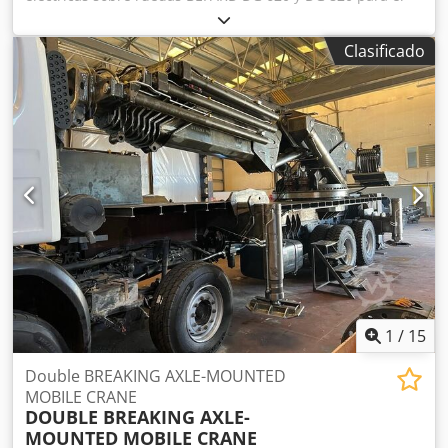
transporte de moldes de inyección, moldes de fundición y
otras cargas pesadas en espacios reducidos. El
Clasificado
accionamiento eléctrico permite el funcionamiento en
interiores de naves y salas de producción. Alcance de
hasta 3,75 m / 4,7 m / 5,5 m Equipamiento estándar
DG820.3 • control remoto del trabajo • tres extensiones
hidráulicas con un alcance vertical máximo de 5,5 m •
alimentado por batería • dos modos de funcionamiento:
rápido y lento Equipo adicional y opcional • Sistema
antisobrecarga • Sensor para pies de apoyo correctamente
posicionados Dcsdpfxsv I Uz Tj Ag Aok • Cabezal con
rotación hidráulica e inclinación manual • Cabrestante
hidráulico 500 kg • Luces de trabajo LED Disponible en el
color de su elección.
1
/
15
Double BREAKING AXLE-MOUNTED
MOBILE CRANE
DOUBLE BREAKING AXLE-
MOUNTED MOBILE CRANE