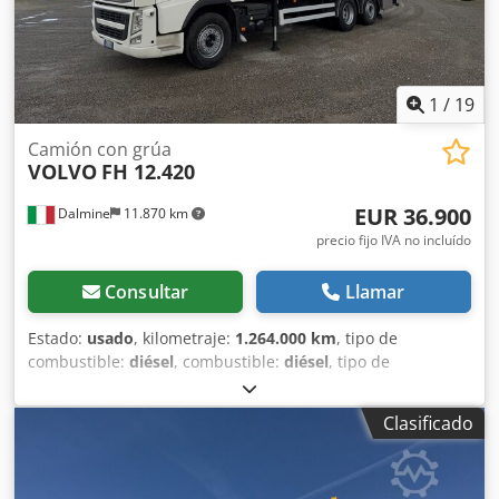
200KG DE CAPACIDAD – MODELO 'STANDARD'++ +++++
+++++SOLICITE UNA OFERTA AÚN MÁS FAVORABLE PARA EL
GEDA STANDARD 200+++++ +++++GEDA ES IDEAL PARA LA
ELEVACIÓN DE PANELES SOLARES+++++ +++PARA ALTURAS
DE ELEVACIÓN DE HASTA 14M SE AÑADE OTRO RAÍL DE 2,0
1
/
19
M+++ +++PRECIO PROMOCIONAL ESPECIAL PARA 14M:
PRECIO BAJO CONSULTA+++ +++TAMBIÉN DISPONIBLE EN
Camión con grúa
VOLVO
FH 12.420
10M, 16M, 18M, 20M, etc.+++ +++++ +++++ALTURAS
SUPERIORES DEL ELEVADOR GEDA HASTA 21M:+++++
EUR 36.900
Dalmine
11.870 km
+++CON 43 M DE CABLE SE PUEDE CONFIGURAR EL GEDA
HASTA MÁX. 21M DE ELEVACIÓN+++ +++SÓLO NECESITA
precio fijo IVA no incluído
COMPRAR MÁS RAÍLES DE 2 METROS+++ +++SE PUEDE
ELEGIR DISTINTAS ALTURAS DE ELEVACIÓN--10M, 12M, O
Consultar
Llamar
16M+
++++18m++20m++22m++24m++26m++28m++etc.+++++
Estado:
usado
, kilometraje:
1.264.000 km
, tipo de
+++++EL PRECIO INDICADO ES PARA 12M+++++
combustible:
diésel
, combustible:
diésel
, tipo de
+++DEPENDERÁ DE LA CANTIDAD DE RAÍLES DE 2M
engranaje:
automático
, clase de emisión:
Euro 5
, Año de
ADICIONALES QUE ADQUIERA+++ +++SI NECESITA UNA
fabricación:
2013
, Equipamiento:
aire acondicionado
,
Clasificado
LONGITUD MAYOR A 21M - INSTALAMOS ++ +++++DE
Cabeza tractora de tres ejes, caja fija, cambio automático,
FORMA GRATUITA++UN CABLE MÁS LARGO DE 63M+++++
aire acondicionado, tercer eje direccional hidráulico,
+++++ +++++DE PROFESIONALES PARA
1.264.000 km, capacidad de carga útil 12.100 kg. Dcodpfx
PROFESIONALES+++++ +++++ INSTALACIÓN POSIBLE