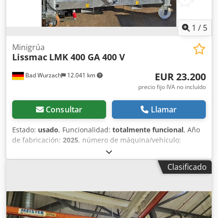
1
/
5
Minigrúa
Lissmac
LMK 400 GA 400 V
EUR 23.200
Bad Wurzach
12.041 km
precio fijo IVA no incluído
Consultar
Llamar
Estado:
usado
, Funcionalidad:
totalmente funcional
, Año
de fabricación:
2025
, número de máquina/vehículo:
SN069146
, Minigrúa usada Dedpfsx U S Eusx Ag Asck
Clasificado