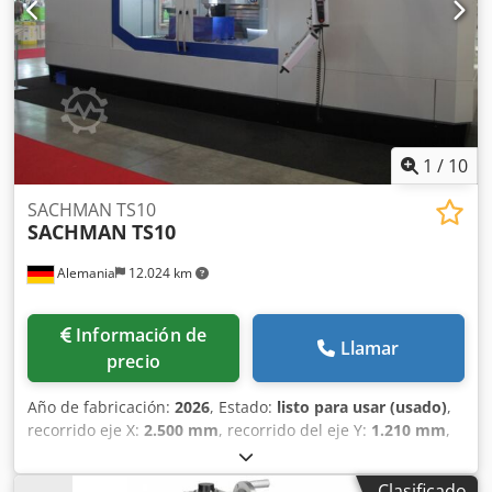
1
/
10
SACHMAN TS10
SACHMAN
TS10
Alemania
12.024 km
Información de
Llamar
precio
Año de fabricación:
2026
, Estado:
listo para usar (usado)
,
recorrido eje X:
2.500 mm
, recorrido del eje Y:
1.210 mm
,
recorrido del eje Z:
1.200 mm
, fabricante de controles:
HEIDENHAIN
, modelo de controlador:
TNC 640 HSCI
,
Clasificado