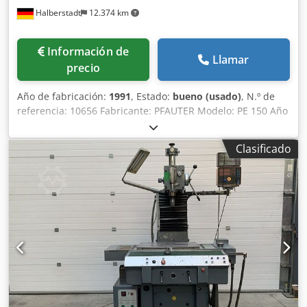
Halberstadt
12.374 km
Información de
Llamar
precio
Año de fabricación:
1991
, Estado:
bueno (usado)
, N.º de
referencia: 10656 Fabricante: PFAUTER Modelo: PE 150 Año
de fabricación: 1991 Tipo de control: CNC Control:
Sinumerik 840 Ubicación: Halberstadt País de origen:
Clasificado
Alemania Velocidad de giro: 150 - 600 rpm
Portaherramientas: SK 40 Longitud de la máquina: 4700
mm Anchura de la máquina: 3600 mm Altura de la
máquina: 2800 mm Chsdpfx Afezkpx Ujlsa Peso: 8 t
Diámetro de la pieza de trabajo: 150 mm Anchura máxima
del diente: 150 - 200 mm Diámetro de la mesa: 160 mm
Orificio de la mesa: 63 mm Diámetro máximo de la fresa:
130 mm Longitud máxima de la fresa: 220 mm Ángulo de
giro: +/- 45° Información adicional: - La máquina se ha
modernizado por completo con un sistema Siemens 840D,
es decir, motores y armario de control. - El cabezal de