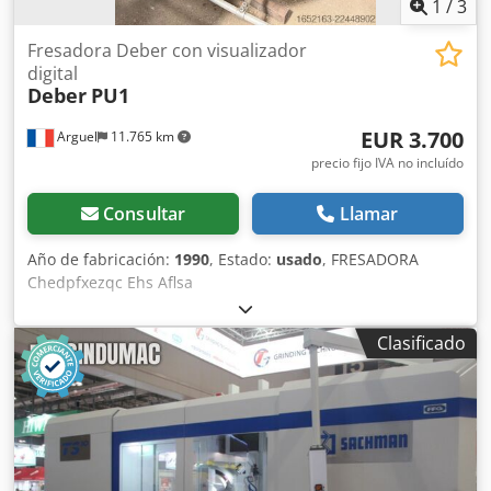
1
/
3
Fresadora Deber con visualizador
digital
Deber
PU1
EUR 3.700
Arguel
11.765 km
precio fijo IVA no incluído
Consultar
Llamar
Año de fabricación:
1990
, Estado:
usado
, FRESADORA
Chedpfxezqc Ehs Aflsa
Clasificado