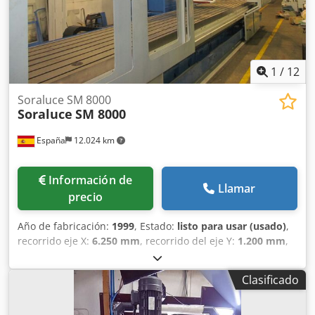
1
/
12
Soraluce SM 8000
Soraluce
SM 8000
España
12.024 km
Información de
Llamar
precio
Año de fabricación:
1999
, Estado:
listo para usar (usado)
,
recorrido eje X:
6.250 mm
, recorrido del eje Y:
1.200 mm
,
recorrido del eje Z:
1.500 mm
, potencia del motor del
husillo:
30.000 W
, velocidad del cabezal (máx.):
3.000 rpm
,
Clasificado
número de ejes:
3
, Esta fresadora de bancada tipo
Soraluce SM 8000 de 3 ejes se fabricó en 1999. Cuenta con
un impresionante recorrido del eje X de 6.250 mm, del eje