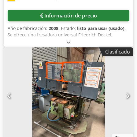
Información de precio
Año de fabricación:
2008
, Estado:
listo para usar (usado)
,
Se ofrece una fresadora universal Friedrich Deckel,
fabricada en 1989 y sometida a una revisión general en
2008. Recorridos en los ejes X/Y/Z: 560 mm/500 mm/450
Clasificado
mm, dimensiones de la mesa X/Y: 900 mm/530 mm, carga
máxima de la mesa: 450 kg, alojamiento de herramientas:
SK40, recorrido del husillo: 80 mm, giro del cabezal de
fresado: +/- 90°, velocidad: 4000 rpm, avance: 3,6 m/min,
avance rápido: 4 m/min. Dimensiones de la máquina X/Y/Z:
2350 mm/2200 mm/2000 mm, peso: aproximadamente
2200 kg. Se dispone de documentación. Es posible realizar
una inspección in situ. Chjdjzqu E Hjpfx Aflea