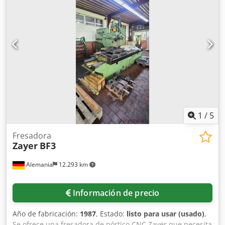
DE RANURAS EN T 3 DIMENSIONES DE LAS RANURAS EN T
T12 / 12 mm POTENCIA DEL MOTOR S1/S6 0,75 kW/1 kW
230V DIMENSIONES 980x600x1010 mm Codpetz Sx Ejfx
Afljha PESO 140 kg Equipamiento estándar * Portabrocas *
Avance automático del eje X Equipamiento opcional * Base
para la máquina * Tornillo de banco para máquina 100 x
80 mm * Sistema de refrigeración
1
/
5
Fresadora
Zayer
BF3
Alemania
12.293 km
Información de precio
Año de fabricación:
1987
, Estado:
listo para usar (usado)
,
Se ofrece una fresadora de pórtico CNC Zayer que necesita