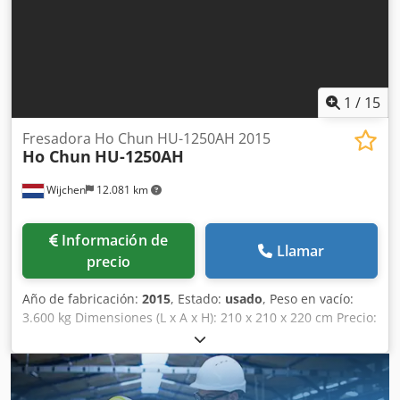
y aceptación de equipos usados posibles en cualquier
momento para todos los productos de la industria. Lukas
van Rossum
1
/
15
Fresadora Ho Chun HU-1250AH 2015
Ho Chun
HU-1250AH
Wijchen
12.081 km
Información de
Llamar
precio
Año de fabricación:
2015
, Estado:
usado
, Peso en vacío:
3.600 kg Dimensiones (L x A x H): 210 x 210 x 220 cm Precio:
A consultar - Año de fabricación: 2015 - Documentación
disponible: Sí - Marcado CE presente: Sí - Certificado CE
disponible: No - Número de serie: 5752 - Control: CNC -
Orientación: Horizontal y Vertical - Marca del sistema de