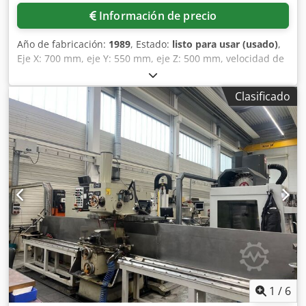
Información de precio
Año de fabricación:
1989
, Estado:
listo para usar (usado)
,
Eje X: 700 mm, eje Y: 550 mm, eje Z: 500 mm, velocidad de
giro: 25-4200/min, niveles de velocidad de giro: 3, avance:
1-5000 mm/min, avance rápido en X, Y, Z: 10 m/min,
Clasificado
recorrido vertical del husillo: 95 mm, dimensiones de la
mesa de trabajo: 1000x500 mm, potencia del motor del
husillo: 12 kW, potencia de conexión: 18 kW, control:
Heidenhain TNC 355, longitud: 4260 mm, anchura: 4400
mm, altura: 2300 mm, peso: 3,5 t, horas de
funcionamiento: 31.248 h. Husillo de herramienta SK40
según DIN 2079, cabezal del husillo giratorio, recorrido del
cabezal del husillo para el mecanizado con un husillo de
trabajo horizontal, apoyo para el mecanizado horizontal,
sistemas de medición: directos, sistema de refrigeración
con depósito de 100 l, aproximadamente 38 adaptadores
de herramientas, la mayoría equipados, mesa con
adaptadores de herramientas, banco de trabajo con
armario, diversas herramientas manuales, diversos
1
/
6
dispositivos de sujeción, portabrocas de tres mordazas con