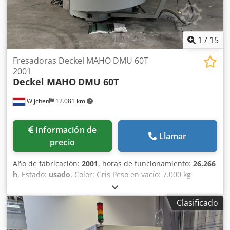
1
/
15
Fresadoras Deckel MAHO DMU 60T
2001
Deckel MAHO
DMU 60T
Wijchen
12.081 km
Información de
Llamar
precio
Año de fabricación:
2001
, horas de funcionamiento:
26.266
h
, Estado:
usado
, Color: Gris Peso en vacío: 7.000 kg
Dimensiones (L x A x H): 350 x 220 x 240 cm Precio: A
consultar Fresadora para metal Modelo: CNC Fabricante:
Clasificado
DMG / Deckel MAHO Tipo: DMU60T Año de fabricación:
2001 Control: Heidenhain Horas de trabajo: 26.266 Área de
trabajo: 630x560x560 mm Velocidad del husillo: 10.000