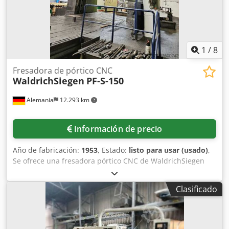
16.000 €. Dado que vendemos la máquina como
defectuosa/necesitada de reparación y hemos enumerado
todos los defectos conocidos, el artículo se vende
excluyendo cualquier garantía y responsabilidad por vicios
materiales.
1
/
8
Fresadora de pórtico CNC
WaldrichSiegen
PF-S-150
Alemania
12.293 km
Información de precio
Año de fabricación:
1953
, Estado:
listo para usar (usado)
,
Se ofrece una fresadora pórtico CNC de WaldrichSiegen
para fresado horizontal y vertical, así como para el
taladrado de piezas de gran formato. Recorrido de la
Clasificado
mesa: 14.000 mm, recorrido del soporte del travesaño:
4.500 mm, recorrido del travesaño: 4.000 mm, recorrido
del husillo: 450 mm, precisión de posicionamiento de la
mesa/soporte del travesaño/travesaño/husillo: 0,05 mm,