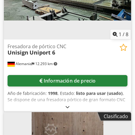
1
/
8
Fresadora de pórtico CNC
Unisign
Uniport 6
Alemania
12.293 km
Información de precio
Año de fabricación:
1998
, Estado:
listo para usar (usado)
,
Se dispone de una fresadora pórtico de gran formato CNC
de 5 ejes, modelo Unisign. Altura máxima de recorrido del
pórtico: 1200 mm, número de posiciones para
Clasificado
herramientas: 35/53, cono de herramientas: SK50,
recorrido en los ejes X/Y/Z: 10000 mm/2000 mm/800 mm,
dimensiones de la mesa en los ejes X/Y: 11750 mm/1670