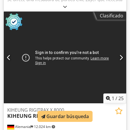
reparación. Recorridos en los ejes X/Y/Z: 2500 mm/1000
mm/900 mm, tamaño de la mesa: 2500 mm/800 mm, carga
Clasificado
máxima de la mesa: 6000 kg, potencia del husillo:
aproximadamente 38 kW, sistema de sujeción de
herramientas: ISO 50, velocidad máxima: 1800 rpm,
control: Fidia C1. Dimensiones: 7500 mm/3300 mm/3100
mm, peso: aproximadamente 13,5 toneladas. La máquina
ha sido equipada con un cilindro nuevo, pero actualmente
sigue mostrando un fallo. Se puede organizar una visita
previa acuerdo. Csdpfx Afezmh Tpjloha
1
/
25
KIHEUNG RIGITRAX X 8000
KIHEUNG
RIGITRAX X 8000
Guardar búsqueda
Alemania
12.024 km