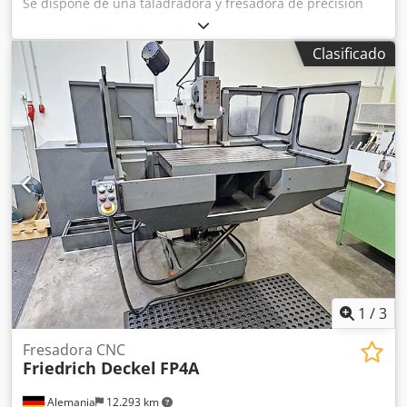
Se dispone de una taladradora y fresadora de precisión
universal Optimum. Velocidad: 1750 RPM, recorrido del
husillo: 120 mm, ángulo de giro del cabezal fresador:
Clasificado
+/-45°, recorrido vertical: 24 mm-650 mm, recorrido
horizontal: 0 mm-185 mm, distancia entre el husillo y la
mesa transversal: 60 mm-390 mm, capacidad de taladrado
en acero: 30 mm, diámetro máximo del cabezal de corte:
100 mm, diámetro máximo de la fresa de vástago: 25 mm,
dimensiones de la mesa transversal X/Y: 1000 mm/240
mm, carga máxima de la mesa: 160 kg, recorrido X/Y/Z: 580
mm/200 mm/340 mm, avance X: 720 mm/min, dimensiones
de la máquina X/Y/Z: aprox. 1300 mm/1100 mm/2200 mm,
peso: aprox. 900 kg. Se dispone de documentación. Es
posible realizar una visita in situ. Chsdpfszq Ecvjx Aflja
1
/
3
Fresadora CNC
Friedrich Deckel
FP4A
Alemania
12.293 km