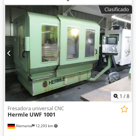
de pórtico en 2024. Dimensiones de la máquina X/Y/Z:
Heckert FU 315/E, peso: aproximadamente 4000 kg. 2) Fritz
aprox. 40.000 mm/10.000 mm/9.000 mm, peso: aprox. 350
Clasificado
Heckert FU 315 2/PS, peso: aproximadamente 3900 kg. 3)
t. Documentación disponible. Se puede organizar una
Fritz Heckert FU 315 2/PS, peso: aproximadamente 3900 kg.
visita previa acuerdo. Chsdpfx Aozrzphoflja
4) Fritz Heckert FU 315 2/PS, peso: aproximadamente 3900
kg. 5) Fritz Heckert FU 315/E, peso: aproximadamente 3200
kg. 6) Fritz Heckert FW 400/E, peso: aproximadamente 3700
kg. 7) Fritz Heckert FU 315, peso: aproximadamente 3100
kg. Se puede realizar una visita para inspeccionar las
máquinas en las instalaciones. Cjdpfsyyy Nrsx Aflsha
1
/
8
Fresadora universal CNC
Hermle
UWF 1001
Alemania
12.293 km