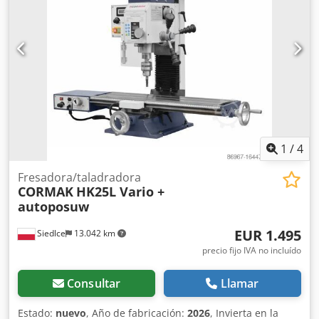
Mitutoyo Ejes Y y Z: escala defectuosa Voltaje: 380 V Ancho:
1500 mm Profundidad: 1700 mm Altura en posición baja:
1800 mm Peso: aprox. 1,5 T
1
/
4
Fresadora/taladradora
CORMAK
HK25L Vario +
autoposuw
EUR 1.495
Siedlce
13.042 km
precio fijo IVA no incluído
Consultar
Llamar
Estado:
nuevo
, Año de fabricación:
2026
, Invierta en la