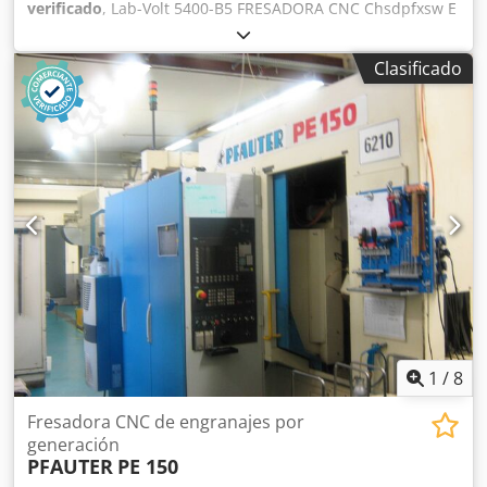
verificado
, Lab-Volt 5400-B5 FRESADORA CNC Chsdpfxsw E
A Uno Afloa - Accesorios según las imágenes
Clasificado
1
/
8
Fresadora CNC de engranajes por
generación
PFAUTER
PE 150