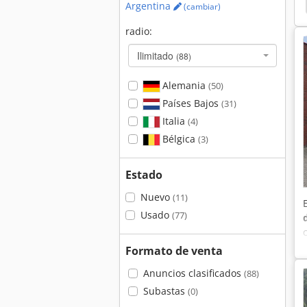
Volvo 4300
Volvo
Mercedes Benz O 345
Argentina
(cambiar)
radio:
Ilimitado
(88)
Alemania
(50)
Países Bajos
(31)
Italia
(4)
Bélgica
(3)
Estado
Nuevo
(11)
Usado
(77)
Formato de venta
Anuncios clasificados
(88)
Subastas
(0)