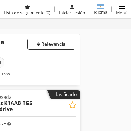
Idioma
Lista de seguimiento
(0)
Iniciar sesión
Menú
da
Relevancia
iltros
Clasificado
esada
s
K1AAB TGS
drive
3 km