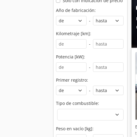
Solo con indicación de precio
Año de fabricación:
-
Kilometraje [km]:
-
Potencia [kW]:
-
Primer registro:
-
Tipo de combustible:
Peso en vacío [kg]: