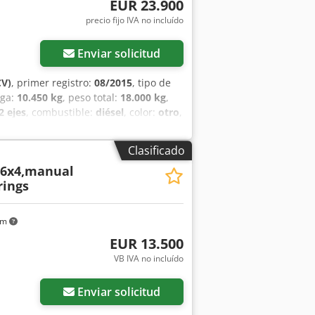
EUR 23.900
precio fijo IVA no incluído
Enviar solicitud
CV)
, primer registro:
08/2015
, tipo de
rga:
10.450 kg
, peso total:
18.000 kg
,
2 ejes
, combustible:
diésel
, color:
otro
,
 emisión:
Euro 6
, amortiguación:
acero-
 del neumático trasero:
315/70R22,5
Clasificado
, sistema de navegación, tracción a
 6x4,manual
ones reservadas, imágenes de muestra -,
rings
km
EUR 13.500
VB IVA no incluído
Enviar solicitud