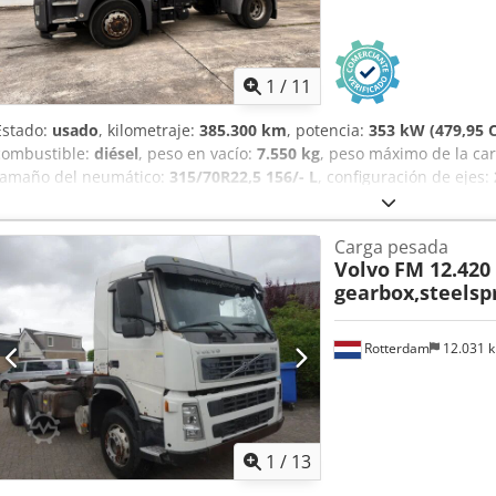
1
/
11
Estado:
usado
, kilometraje:
385.300 km
, potencia:
353 kW (479,95 
combustible:
diésel
, peso en vacío:
7.550 kg
, peso máximo de la ca
tamaño del neumático:
315/70R22,5 156/- L
, configuración de ejes:
cabina del conductor:
otro
, tipo de engranaje:
mecánico
, clase de
aire
, tamaño del neumático delantero:
315/70R22,5 156/- L
, tamaño
Carga pesada
-/150L
, Equipamiento:
ABS, aire acondicionado, control de crucero
Volvo
FM 12.420
las cuatro ruedas
, - Errores de impresión, omisiones y modificaci
gearbox,steelsp
Más datos en: !, Más detalles: ! Dcsdpfozrqi Djx Am Aek
Rotterdam
12.031 
1
/
13