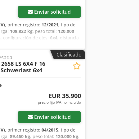
Enviar solicitud
CV)
, primer registro:
12/2021
, tipo de
arga:
108.822 kg
, peso total:
120.000
%
, configuración de ejes:
6x4
, distancia
etardador
, color:
blanco
, cabina del
se de emisión:
Euro 6
, amortiguación:
Clasificado
esada
.181 h
, tamaño del neumático
2658 LS 6X4 F 16
, número de camas:
1
, Equipamiento:
.,Schwerlast 6x4
icionado, bloqueo del diferencial,
tiniebla, filtro de hollín, ordenador
de vehículo para consultas: 41655
ibloqueo de frenos * EBS, sistema de
EUR 35.900
mático * Nevera portátil * Suspensión
precio fijo IVA no incluído
o de mantenimiento * Cama * Asientos
Inmovilizador * Ordenador de a bordo *
das * Tacógrafo digital * Radio CD *
Enviar solicitud
tancia * Preparación para OBU (unidad
s * Cierre centralizado con mando a
CV)
, primer registro:
04/2015
, tipo de
ósito de AdBlue * Faros antiniebla *
arga:
89.460 kg
, peso total:
120.000 kg
,