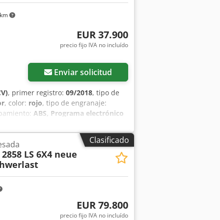
ación general Año de fabricación: 2019
 km
mbios: ZF, 12 marchas, automática
elantero: Dirección Eje trasero 1:
EUR 37.900
n: engranajes planetarios externos
precio fijo IVA no incluído
torizado: 26.000 kg Estado Estado
Enviar solicitud
CV)
, primer registro:
09/2018
, tipo de
or
, color:
rojo
, tipo de engranaje:
ipamiento:
ABS, Programa electrónico
 MAN 33.500 TG Número de ejes: 3,
ósito: 390 litros, Control de crucero,
Clasificado
esada
alunas eléctricos, Espejos eléctricos,
2858 LS 6X4 neue
, Potencia del motor: 368 kW (493 CV),
chwerlast
erre centralizado, Retarder
EUR 79.800
precio fijo IVA no incluído