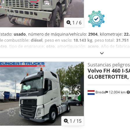
1
/
6
Estado:
usado
, número de máquina/vehículo:
2904
, kilometraje:
22
de combustible:
diésel
, peso en vacío:
18.143 kg
, peso total:
31.751
otro
, tipo de engranaje:
otro
, amortiguación:
acero
, Año de fabric
Cisterna, Depósito de 6.000 galones (aprox. 22.712 litros) Motor di
turboalimentado, 8,3 litros. CAUDAL DE BOMBA: 600 GPM REPOST
Sustancias peligro
Cedpfxszk Icls Ahbjrf DEPÓSITO, LÍNEAS Y SEPARADORES DE FILTR
Volvo
FH 460 I-S
PARA TRABAJAR Vehículo operativo. Capacidad de 6.000 galones (apro
GLOBETROTTER,
y filtros lavados. El precio corresponde al estado actual; con ITV y 
€ netos. Hay varias unidades disponibles con diferentes kilometraj
cita para la inspección.
Breda
12.004 km
1
/
15