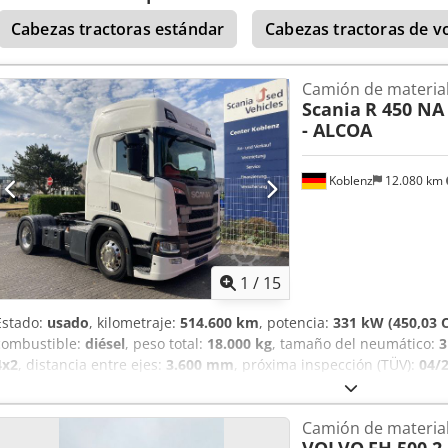
dirección * Sistema de alerta de ángulo muerto * Intarder * Bloque
Cabezas tractoras estándar
Cabezas tractoras de 
neumática con ballestas * Llantas de aluminio Alcoa Crodpfszr Dcw
Ventilación/calefacción de los asientos * Sistema de infoentreteni
Sistema de navegación * Faros de xenón * EFH (Equipamiento de fáb
Camión de material
XII/EXIII
Scania
R 450 NA
- ALCOA
Koblenz
12.080 km
1
/
15
Estado:
usado
, kilometraje:
514.600 km
, potencia:
331 kW (450,03 
combustible:
diésel
, peso total:
18.000 kg
, tamaño del neumático:
3
4x2
, distancia entre ejes:
3.600 mm
, próxima inspección (TÜV):
04/
conductor:
otro
, tipo de engranaje:
automático
, clase de emisión:
número de asientos:
2
, Equipamiento:
ABS, aire acondicionado, blo
Camión de material
estacionamiento, control de crucero
, Color: Blanco, peso máximo 