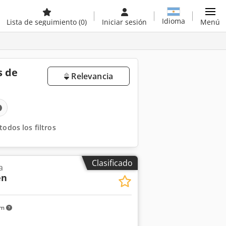
Idioma
Lista de seguimiento
(0)
Iniciar sesión
Menú
s de
Relevancia
todos los filtros
Clasificado
a
en
km