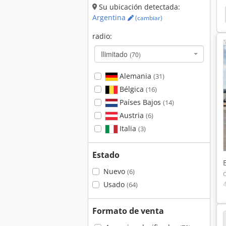
Su ubicación detectada:
Volvo 6300
Volvo 5350
Volvo 4300
Volvo
Argentina
(cambiar)
radio:
E
Ilimitado
(70)
Alemania
(31)
Bélgica
(16)
Países Bajos
(14)
Austria
(6)
Italia
(3)
Estado
Nuevo
(6)
Usado
(64)
Formato de venta