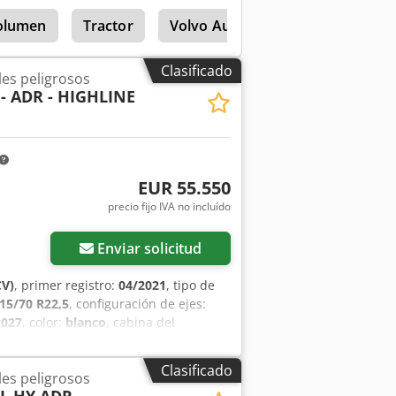
o del diferencial * Suspensión
volumen
Tractor
Volvo Autocar
sx Ahbof * Climatizador automático *
miento MAN * Luces intermitentes *
rica) * Primer propietario * ADR FL/AT
Clasificado
es peligrosos
 - ADR - HIGHLINE
EUR 55.550
precio fijo IVA no incluído
Enviar solicitud
CV)
, primer registro:
04/2021
, tipo de
15/70 R22,5
, configuración de ejes:
2027
, color:
blanco
, cabina del
Euro 6
, amortiguación:
acero-aire
,
queo del diferencial, calefactor de
Clasificado
es peligrosos
autorizado: 18 000 kg, tamaño de los