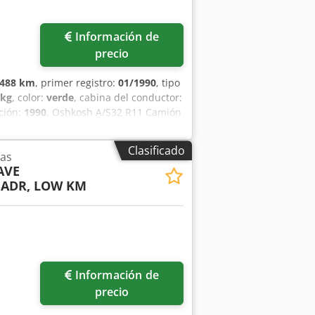
Información de
precio
.488 km
, primer registro:
01/1990
, tipo
 kg
, color:
verde
, cabina del conductor:
ación:
1990
, Oshkosh A/S32 R11 Camión
ésel Cummins de 6 cilindros
AJE POR ENCIMA Y POR DEBAJO DEL ALA
Clasificado
sas
O LAVADOS: EL VEHÍCULO ESTÁ LISTO
AVE
x. 22.712 litros), depósitos, tuberías
 ADR, LOW KM
matriculación el vehículo cuesta 30.000
es. Por favor, conciértenos siempre una
Información de
precio