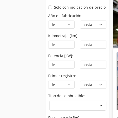
Solo con indicación de precio
Año de fabricación:
-
Kilometraje [km]:
-
Potencia [kW]:
-
Primer registro:
-
Tipo de combustible:
Peso en vacío [kg]: