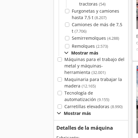
tractoras
(54)
Furgonetas y camiones
hasta 7,5 t
(8.207)
Camiones de más de 7,5
t
(7.706)
Semirremolques
(4.288)
Remolques
(2.573)
Mostrar más
Máquinas para el trabajo del
metal y máquinas-
herramienta
(32.001)
Maquinaria para trabajar la
madera
(12.165)
Tecnología de
automatización
(9.155)
Carretillas elevadoras
(8.990)
Mostrar más
Detalles de la máquina
Fabricante: