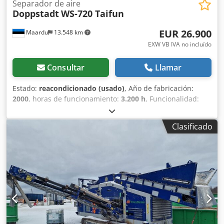
Separador de aire
Doppstadt
WS-720 Taifun
EUR 26.900
Maardu
13.548 km
EXW VB IVA no incluído
Consultar
Llamar
Estado:
reacondicionado (usado)
, Año de fabricación:
2000
, horas de funcionamiento:
3.200 h
, Funcionalidad:
totalmente funcional
, combustible:
diésel
, Maquina en
excelente estado con pocas horas de trabajo,
Clasificado
transportador de tolva móvil opcional (el de la foto)
disponible por un adicional. Limpiador de cinta
transportadora nuevo. Dcsdpfxjvy A Urs Ankok