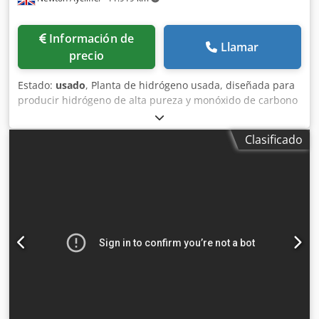
Información de
Llamar
precio
Estado:
usado
, Planta de hidrógeno usada, diseñada para
producir hidrógeno de alta pureza y monóxido de carbono
a partir de gas natural. Construida por Air Liquide y puesta
en marcha por primera vez en 2015, se detuvo en agosto
Clasificado
de 2024. Capacidad de producción: - Hidrógeno: 60.000
Nm3/hora, con una pureza del 99,99 %. - Monóxido de
carbono: 14.500 Nm3/hora, con una pureza aproximada
del 99 %. (La pureza real depende del volumen de
nitrógeno presente en la materia prima de gas natural). -
Vapor sobrecalentado como subproducto, a 40 bares.
Dodpfxsy Ryrbs Anksck La planta HyCO incluye las
siguientes (5) secciones principales: - Generación de gas
de síntesis / reformado con vapor y generación de vapor -
Enfriamiento del gas - Unidad de eliminación de CO2 /
depuración de CO2 - Secado del gas y separación
criogénica - Adsorción por oscilación de presión (PSA)