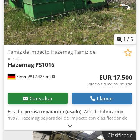
1
/
5
Tamiz de impacto Hazemag Tamiz de
viento
Hazemag
PS1016
EUR 17.500
Bevern
12.427 km
precio fijo IVA no incluído
Consultar
Llamar
Estado:
precisa reparación (usado)
, Año de fabricación:
1997
, Hazemag separador de impacto con clasificador de
aire, listo para funcionar, con canaleta vibratoria y
ventilador Dodpfxomfq Szj Ankock
Clasificado