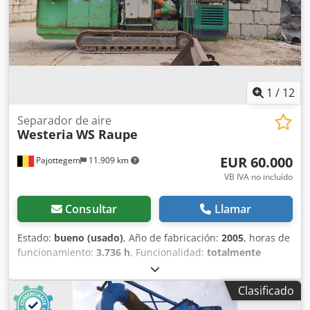
amplia gama de aplicaciones. Áreas de aplicación:
Reciclaje de residuos de construcción (poliestireno, film
plástico), compostaje (film plástico), limpieza de EBS
(plásticos) y mucho más. El dispositivo puede adquirirse
por separado o como kit completo. El kit incluye todos los
accesorios necesarios, como campana extractora,
1
/
12
mangueras, codos, abrazaderas de clic, red, etc.
Separador de aire
Westeria
WS Raupe
EUR 60.000
Pajottegem
11.909 km
VB IVA no incluído
Consultar
Llamar
Estado:
bueno (usado)
, Año de fabricación:
2005
, horas de
funcionamiento:
3.736 h
, Funcionalidad:
totalmente
funcional
, peso total:
21.000 kg
, En venta: Westeria
Windzifter. Tipo: WS Raupe Horas de trabajo: 3736 En
Clasificado
buen estado de funcionamiento. Dodpfx Anozbk U Tekock