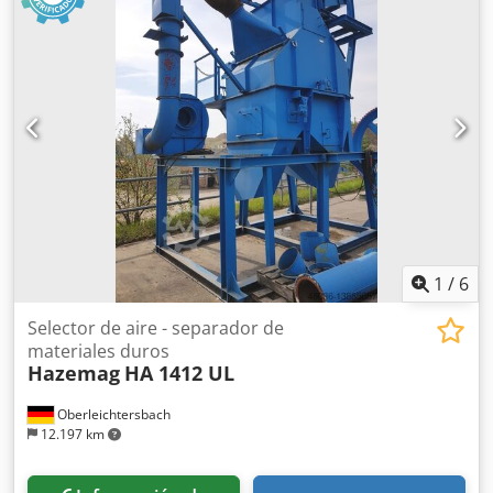
Año de fabricación: 2005. Totalmente móvil sobre buenas
orugas. Incluye grupo electrógeno. Listo para usar.
Palabras clave: Reciclaje, residuos, clasificación, cribado
por viento, criba, viento, separador por aire, orugas, grupo
electrógeno, generador, grupo, móvil.
1
/
6
Selector de aire - separador de
materiales duros
Hazemag
HA 1412 UL
Oberleichtersbach
12.197 km