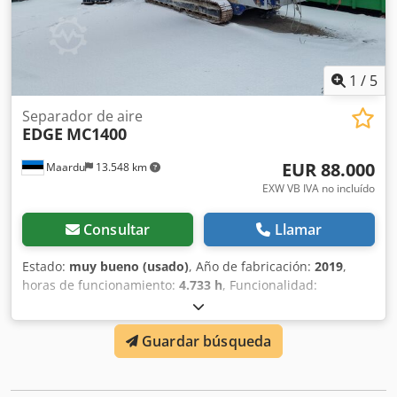
1
/
5
Separador de aire
EDGE
MC1400
EUR 88.000
Maardu
13.548 km
EXW VB IVA no incluído
Consultar
Llamar
Estado:
muy bueno (usado)
, Año de fabricación:
2019
,
horas de funcionamiento:
4.733 h
, Funcionalidad:
totalmente funcional
, combustible:
diésel
, Separador de
aire de tres fracciones + ventilador de succión adicional
Guardar búsqueda
para fracción media. Máquina de un solo propietario.
Dcjdpfxjv Aails Anksk