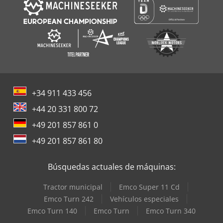
+34 911 433 456
+44 20 331 800 72
+49 201 857 861 0
+49 201 857 861 80
Búsquedas actuales de máquinas:
Tractor municipal
Emco Super 11 Cd
Emco Turn 242
Vehículos especiales
Emco Turn 140
Emco Turn
Emco Turn 340