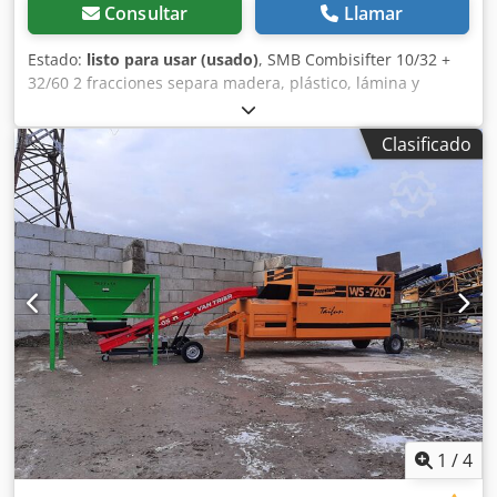
Consultar
Llamar
Estado:
listo para usar (usado)
, SMB Combisifter 10/32 +
32/60 2 fracciones separa madera, plástico, lámina y
papel, tamizado por viento con sistema de filtro, 2 tolvas
vibrantes, esclusa de aire, armario de distribución con
Clasificado
sistema de control completo, móvil con carro de gancho,
automontable, compresor para limpieza de filtro, 1000
horas de servicio. Djdep Aunlspfx Ankjck
1
/
4