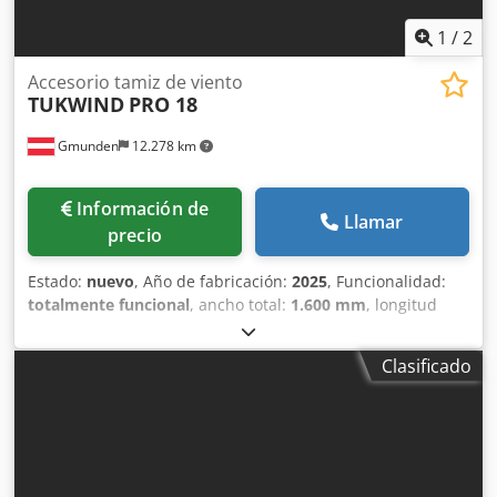
También incluye: subsistemas para el suministro de
recursos operativos, sistema de venteo, control de
1
/
2
procesos y sistema de parada de seguridad.
Accesorio tamiz de viento
TUKWIND
PRO 18
Gmunden
12.278 km
Información de
Llamar
precio
Estado:
nuevo
, Año de fabricación:
2025
, Funcionalidad:
totalmente funcional
, ancho total:
1.600 mm
, longitud
total:
1.600 mm
, altura total:
2.150 mm
, peso total:
1.140
kg
, fusible eléctrico:
63 A
, tensión de entrada:
400 V
, tipo
Clasificado
de accionamiento:
Elektromotor
, Accesorio de cribado
neumático TUKWIND PRO 18. Soplador combinado con
aspiración y aire comprimido en una sola estación. -
Sistema de separación compacto para acoplar a equipos
de cribado existentes (móviles y fijos). Dodpfowhfgrex
Ankeck - Alto rendimiento de aspiración y aire comprimido,