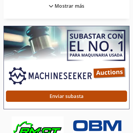
Mostrar más
Neumaticos Y Ruedas
Secadores De Convección
Seccionadora Manual
Seccionadoras De Presión
Separación
Separador De
Separador De Aceite
Separador De Agua
Enviar subasta
Separador De Ambientes
Separador De Astillas
Separador De Cables