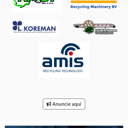
Separador De Ciclón
Separador De Disco
Separador De Grasas
Separador De Grasas Basika
Separador Del Metal
Separadores
Separadores De Material
Separator
Todo El Metal Separador
Anuncie aquí