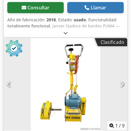
Consultar
Llamar
Año de fabricación:
2018
, Estado:
usado
, Funcionalidad:
totalmente funcional
, Janser lijadora de bordes PUMA —
Año de fabricación 2018 Usada procedente de la flota
profesional de alquiler de Kurt König Baumaschinen
Clasificado
GmbH, Einbeck. Estado y observaciones: - Estado: Usada
del alquiler, mantenida regularmente - Funcionamiento:
Totalmente operativa - Las fotos del producto seguirán —
si está interesado, contáctenos para obtener fotos actuales
- Inspección en 37574 Einbeck previa cita Cedpfx Agoy A
Hbgopjrf Precio 1.325 EUR más IVA | EXW Einbeck |
Entrega bajo consulta
1
/
9