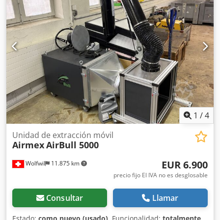
1
/
4
Unidad de extracción móvil
Airmex
AirBull 5000
EUR 6.900
Wolfwil
11.875 km
precio fijo El IVA no es desglosable
Consultar
Llamar
Estado:
como nuevo (usado)
, Funcionalidad:
totalmente