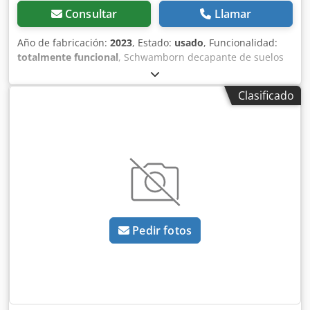
Consultar
Llamar
Año de fabricación:
2023
, Estado:
usado
, Funcionalidad:
totalmente funcional
, Schwamborn decapante de suelos
FBS 40 — Año de fabricación 2023 Usado, proveniente de
la flota de alquiler profesional de Kurt König
Clasificado
Baumaschinen GmbH, Einbeck. Estado e información: -
Estado: Usado procedente de alquiler, mantenido
regularmente - Funcionamiento: Totalmente operativo -
Imágenes del producto próximamente — para fotos
actuales contáctenos - Inspección posible en 37574
Einbeck previa cita Crodpfoy A Havex Agpsf Precio: 1.490
EUR más IVA | EXW Einbeck | Entrega bajo consulta
Pedir fotos