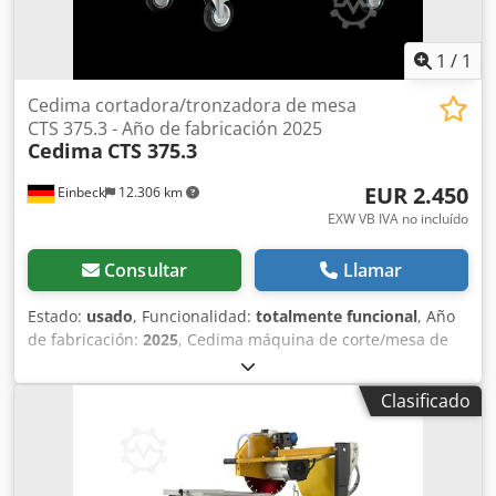
1
/
1
Cedima cortadora/tronzadora de mesa
CTS 375.3 - Año de fabricación 2025
Cedima
CTS 375.3
EUR 2.450
Einbeck
12.306 km
EXW VB IVA no incluído
Consultar
Llamar
Estado:
usado
, Funcionalidad:
totalmente funcional
, Año
de fabricación:
2025
, Cedima máquina de corte/mesa de
corte CTS 375.3 — Año de fabricación 2025 Usada del
parque de alquiler profesional de Kurt König
Clasificado
Baumaschinen GmbH, Einbeck. Estado y observaciones: -
Estado: Usada de alquiler, mantenida regularmente -
Funcionalidad: Totalmente funcional Csdpfxjy A E Rys
Agporf - Imágenes del producto próximamente —