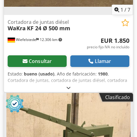
1
/
7
Cortadora de juntas diésel
WaKra
KF 24 Ø 500 mm
EUR 1.850
Wiefelstede
12.306 km
precio fijo IVA no incluído
Consultar
Llamar
Estado:
bueno (usado)
, Año de fabricación:
1980
,
Cortadora de juntas, cortadora de juntas diésel, cortadora
de asfalto -Discos de corte: 2 unidades -Diámetro del disco
de corte: 500 mm -Profundidad de corte: aprox. 180 mm
Clasificado
Cjdeb A Hv Dspfx Agpsrf -Ancho de trabajo: 425 mm -Motor
diésel Hatz: 25 kW -Arranque eléctrico -Avance continuo e
infinitamente variable