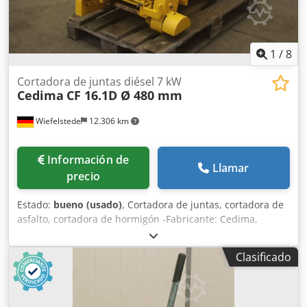
1
/
8
Cortadora de juntas diésel 7 kW
Cedima
CF 16.1D Ø 480 mm
Wiefelstede
12.306 km
Información de
Llamar
precio
Estado:
bueno (usado)
, Cortadora de juntas, cortadora de
asfalto, cortadora de hormigón -Fabricante: Cedima,
cortadora de juntas modelo CF 16.1D -Disco de corte: Ø
máx. 480 mm Cedjhzzb Rspfx Agpjrf -Motor: Hatz E 780U, 7
Clasificado
kW -Dimensiones: 1150/680/A920 mm -Peso: 250 kg