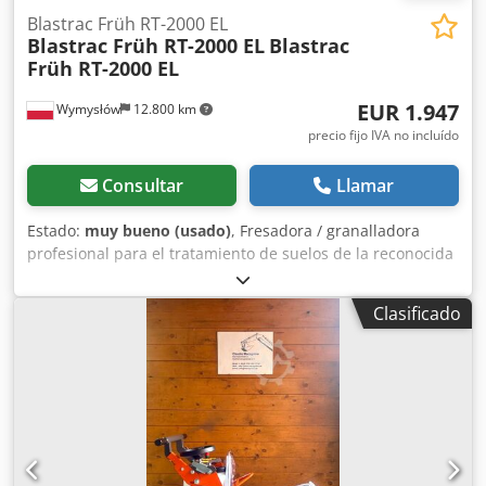
Blastrac Früh RT-2000 EL
Blastrac Früh RT-2000 EL
Blastrac
Früh RT-2000 EL
EUR 1.947
Wymysłów
12.800 km
precio fijo IVA no incluído
Consultar
Llamar
Estado:
muy bueno (usado)
, Fresadora / granalladora
profesional para el tratamiento de suelos de la reconocida
empresa suiza Blastrac / Früh. La máquina está diseñada
para fresar, eliminar recubrimientos, pegamento, pintura,
Clasificado
resinas epoxi y para la preparación de superficies de
hormigón antes de trabajos posteriores. El equipo está en
buen estado técnico y visual. Sólida construcción
industrial, equipada con un potente motor ABB y tambor
fresador. Ideal para trabajos de renovación y aplicaciones
industriales. Datos técnicos: • Fabricante: Früh / Blastrac •
Modelo: RT-2000 EL • Tipo de máquina: fresadora de
hormigón / escarificadora • Alimentación: 230 V •