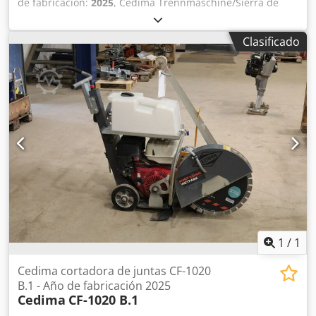
de fabricación:
2025
, Cedima Trennmaschine/Sierra de
mesa CTS 56 — Año de fabricación 2025 Usada,
proveniente del parque de alquiler profesional de Kurt
Clasificado
König Baumaschinen GmbH, Einbeck. Equipo de trabajo
ideal para uso diario, especialmente para el corte rápido y
preciso de baldosas, piedra natural y hormigón. Crjdpfjy A
Hdnox Agpef Datos técnicos: Peso: 72 kg | Profundidad
máx. de corte: 130 mm | Longitud de corte: 600 mm |
Disco de corte: Ø 400 mm Estado y observaciones: - Estado:
Usado de alquiler, mantenido regularmente -
Funcionamiento: Totalmente operativo - Las imágenes del
producto son ejemplares y muestran el equipo en estado
nuevo; el estado real varía según el tiempo de uso -
Inspección en 37574 Einbeck disponible previa cita Precio
790 EUR más IVA | EXW Einbeck | Entrega bajo consulta
1
/
1
Cedima cortadora de juntas CF-1020
B.1 - Año de fabricación 2025
Cedima
CF-1020 B.1