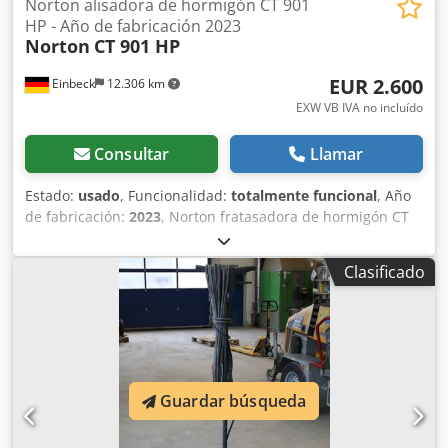
Norton alisadora de hormigón CT 901
HP - Año de fabricación 2023
Norton
CT 901 HP
EUR 2.600
Einbeck
12.306 km
EXW VB IVA no incluído
Consultar
Llamar
Estado:
usado
, Funcionalidad:
totalmente funcional
, Año
de fabricación:
2023
, Norton fratasadora de hormigón CT
901 HP — Año de fabricación 2023 Usada, procedente de la
flota profesional de alquiler de Kurt König Baumaschinen
Clasificado
GmbH, Einbeck. Estado e información: - Estado: Usada,
proviene del alquiler, mantenida regularmente -
Funcionamiento: Totalmente operativa Crodpfjy A E N Nex
Agpof - Próximamente fotos del producto — si le interesa,
contáctenos para imágenes actuales - Inspección posible
en 37574 Einbeck previo acuerdo Precio: 3.250 EUR más
Guardar búsqueda
IVA | EXW Einbeck | Entrega bajo consulta