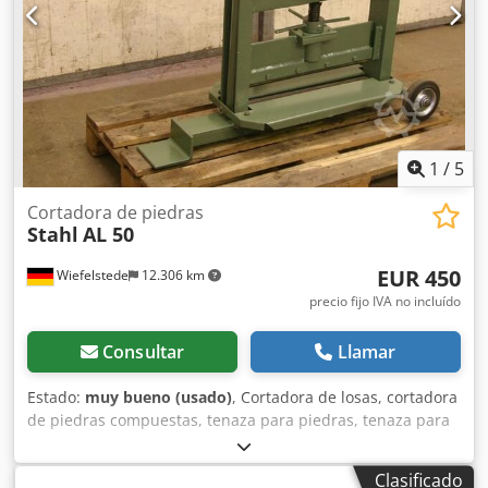
1
/
5
Cortadora de piedras
Stahl
AL 50
EUR 450
Wiefelstede
12.306 km
precio fijo IVA no incluído
Consultar
Llamar
Estado:
muy bueno (usado)
, Cortadora de losas, cortadora
de piedras compuestas, tenaza para piedras, tenaza para
piedras de pavimento -Para cortar losas y piedras
compuestas de forma sencilla mediante la traslación de la
Clasificado