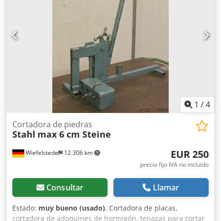
1
/
4
Cortadora de piedras
Stahl
max 6 cm Steine
EUR 250
Wiefelstede
12.306 km
precio fijo IVA no incluído
Consultar
Llamar
Estado:
muy bueno (usado)
, Cortadora de placas,
cortadora de adoquines de hormigón, tenazas para cortar