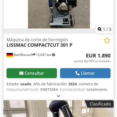
1
/
3
Máquina de corte de hormigón
LISSMAC
COMPACTCUT 301 P
EUR 1.890
Bad Wurzach
12.041 km
precio fijo IVA no incluído
Consultar
Llamar
Estado:
usado
, Año de fabricación:
2024
, número de
máquina/vehículo:
SN073384
, Funcionalidad:
totalmente
funcional
, 12 meses de garantía, excepto el motor.
Crsdpfsw Ia Rwjx Agpsf
Clasificado