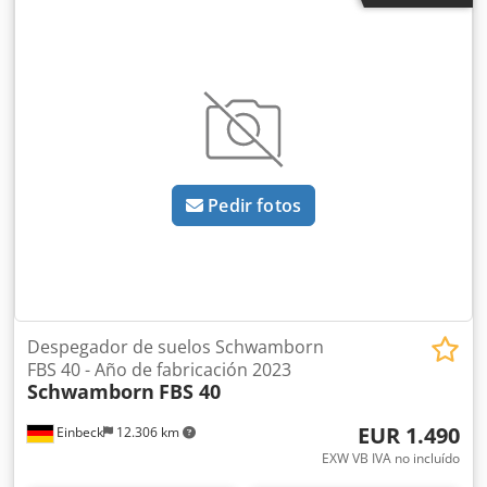
palanca excéntrica. Crjdpfsb A I Sfjx Agpof -Gran
estabilidad con un peso propio reducido. -Guía precisa de
las cuchillas de corte. -Cuchilla superior suspendida de
forma oscilante para cortar materiales con una sección
transversal cónica (bordillos). -Longitud de trabajo: 500
mm. -Peso propio: 100 kg.
Pedir fotos
Despegador de suelos Schwamborn
FBS 40 - Año de fabricación 2023
Schwamborn
FBS 40
EUR 1.490
Einbeck
12.306 km
EXW VB IVA no incluído