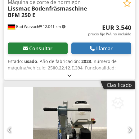
Máquina de corte de hormigón
máquina por videollamada.
Lissmac
Bodenfräsmaschine
BFM 250 E
EUR 3.540
Bad Wurzach
12.041 km
precio fijo IVA no incluído
Consultar
Llamar
Estado:
usado
, Año de fabricación:
2023
, número de
máquina/vehículo:
2500.22.12.E.394
, Funcionalidad:
totalmente funcional
, Garantía de 12 meses, excepto el
motor Csdpfxjy H Ak Es Agpjrf
Clasificado