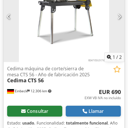
contáctenos para fotos actuales si está interesado -
Inspección posible en 37574 Einbeck previo acuerdo Precio
2.950 EUR más IVA | EXW Einbeck | Entrega bajo solicitud
1
/
2
Cedima máquina de corte/sierra de
mesa CTS 56 - Año de fabricación 2025
Cedima
CTS 56
EUR 690
Einbeck
12.306 km
EXW VB IVA no incluído
Consultar
Llamar
Estado:
usado
, Funcionalidad:
totalmente funcional
, Año