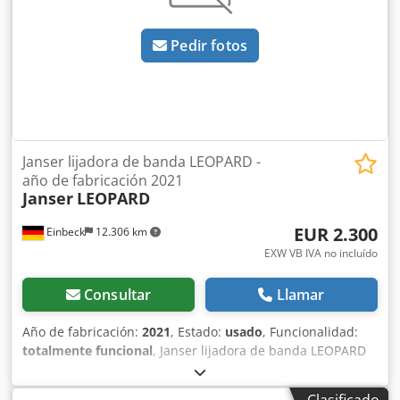
EXW Einbeck | Entrega bajo consulta
Pedir fotos
Janser lijadora de banda LEOPARD -
año de fabricación 2021
Janser
LEOPARD
EUR 2.300
Einbeck
12.306 km
EXW VB IVA no incluído
Consultar
Llamar
Año de fabricación:
2021
, Estado:
usado
, Funcionalidad:
totalmente funcional
, Janser lijadora de banda LEOPARD
— Año de fabricación 2021 Usada, procedente de la flota
profesional de alquiler de Kurt König Baumaschinen
Clasificado