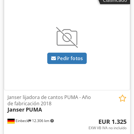
GmbH, Einbeck. Credpfxey A E S Dj Agpsf Estado & Notas: -
Estado: Usada de alquiler, mantenida regularmente -
Funcionamiento: Completamente funcional - Imágenes del
producto próximamente — contáctenos para fotos actuales
si está interesado - Inspección posible en 37574 Einbeck
con cita previa Precio 2.300 EUR más IVA | EXW Einbeck |
Entrega bajo consulta
Pedir fotos
Janser lijadora de cantos PUMA - Año
de fabricación 2018
Janser
PUMA
EUR 1.325
Einbeck
12.306 km
EXW VB IVA no incluído