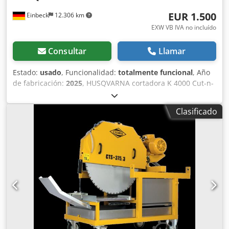
EUR 1.500
Einbeck
12.306 km
EXW VB IVA no incluído
Consultar
Llamar
Estado:
usado
, Funcionalidad:
totalmente funcional
, Año
de fabricación:
2025
, HUSQVARNA cortadora K 4000 Cut-n-
Break — Año de fabricación 2025 Usado, proveniente del
parque de alquiler profesional de Kurt König
Clasificado
Baumaschinen GmbH, Einbeck. Estado & notas: - Estado:
Usado de alquiler, mantenido regularmente -
Funcionamiento: Totalmente operativo - Próximamente
fotos del producto — si está interesado, contáctenos para
fotos actuales Csdpfey A Hapjx Agpsrf - Inspección posible
en 37574 Einbeck con cita previa Precio 1.600 EUR más IVA
| EXW Einbeck | Entrega bajo consulta