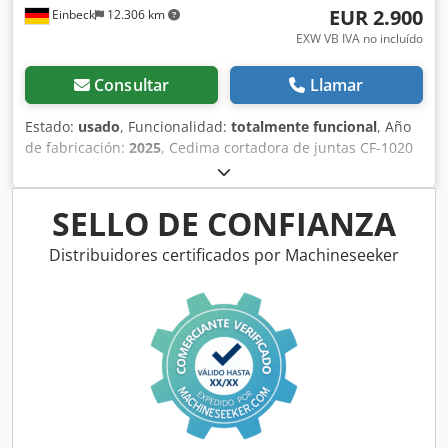
EUR 2.900
Einbeck
12.306 km
EXW VB IVA no incluído
Consultar
Llamar
Estado:
usado
, Funcionalidad:
totalmente funcional
, Año
de fabricación:
2025
, Cedima cortadora de juntas CF-1020
B.1 — Año de fabricación 2025 Usada, procedente del
parque de alquiler profesional de Kurt König
Baumaschinen GmbH, Einbeck. Estado e información: -
SELLO DE CONFIANZA
Estado: Usada de alquiler, con mantenimiento regular
Codpfx Asy A E Rtogpjrf - Funcionamiento: Totalmente
Distribuidores certificados por Machineseeker
operativa - Próximamente fotos del producto — si está
interesado, no dude en solicitarnos imágenes actuales -
Inspección posible en 37574 Einbeck previa cita Precio
3.000 EUR más IVA | EXW Einbeck | Entrega bajo consulta