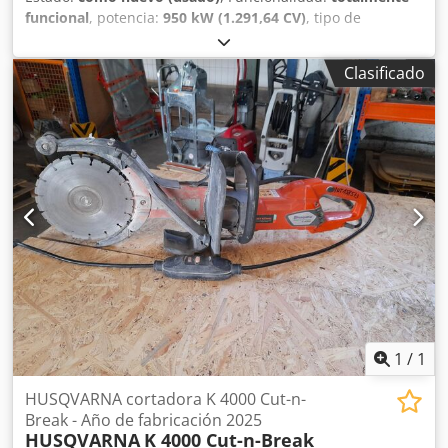
funcional
, potencia:
950 kW (1.291,64 CV)
, tipo de
engranaje:
otro
, tipo de combustible:
eléctrico
, color:
gris
,
peso total:
61 kg
, Año de fabricación:
2025
, horas de
Clasificado
funcionamiento:
20 h
, Como nuevo – máquina de
demostración AirBull 5000 Nº de artículo: AB072016-05
4.940 m³/h (descarga libre) Potencia: 950 W / 5,4 A Tensión:
230V / 50Hz Nivel sonoro: 48-69 dBA (a 3 m de distancia)
Motor regulable sin escalonamientos Dimensiones (LxHxA):
735 x 570 x 615 mm con ruedas 735 x 560 x 615 mm sin
ruedas Peso: 62 kg (dependiendo del filtro) Ver más en:
airmex-absauganlagen.de/modelle/airbull-2000-3500-5000
Cjdszbu Nuopfx Agpjrf Precio exworks
1
/
1
HUSQVARNA cortadora K 4000 Cut-n-
Break - Año de fabricación 2025
HUSQVARNA
K 4000 Cut-n-Break