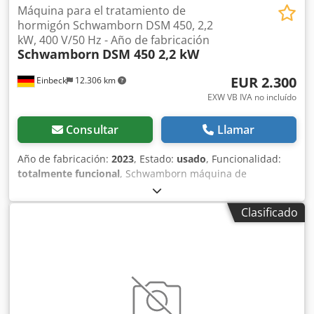
Máquina para el tratamiento de
hormigón Schwamborn DSM 450, 2,2
kW, 400 V/50 Hz - Año de fabricación
Schwamborn
DSM 450 2,2 kW
EUR 2.300
Einbeck
12.306 km
EXW VB IVA no incluído
Consultar
Llamar
Año de fabricación:
2023
, Estado:
usado
, Funcionalidad:
totalmente funcional
, Schwamborn máquina de
tratamiento de hormigón DSM 450 2,2 kW 400 V/50 Hz DSM
450 2,2 kW — Año de fabricación 2023 Usada, procedente
Clasificado
del parque de alquiler profesional de Kurt König
Baumaschinen GmbH, Einbeck. Crodpfx Aey A E S Rjgpef
Estado y notas: - Estado: Usada de alquiler, mantenida
regularmente - Funcionamiento: Totalmente operativa -
Imágenes del producto próximamente — si está
interesado, contáctenos para fotos actuales - Visita posible
en 37574 Einbeck previa cita Precio 2.300 EUR más IVA |