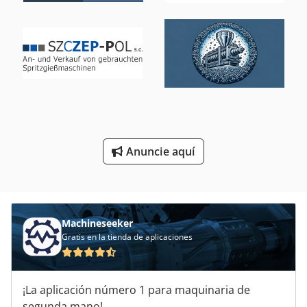
Producción De Materiales De Construcción
Recolectores De
Sistema De Gestion De
Tablón De
Transporte De
Anuncie aquí
Áreas De Aplicación
Machineseeker
Gratis en la tienda de aplicaciones
¡La aplicación número 1 para maquinaria de
segunda mano!