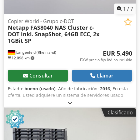
amarilleamiento). (pequeños arañazos o amarilleamiento).
Dcodpfx Aorxcvdslcjk El dispositivo ha sido probado
1
/
7
funcionalmente y está equipado con el último software
Isilon OneFS8. Para más información, por supuesto
Copier World - Grupo c-DOT
Netapp FAS8040 NAS Cluster c-
también puede ponerse en contacto con nosotros
DOT inkl.
SnapShot, 64GB ECC, 2x
personalmente. Posibilidad de envío a petición.
1GBit SP
EUR 5.490
Langenfeld (Rheinland)
12.098 km
EXW precio fijo IVA no incluído
Consultar
Llamar
Estado:
bueno (usado)
, Año de fabricación:
2016
, En esta
oferta, usted adquiere un sistema de servidores usado
“NetApp FAS8040” en buen estado. Objeto de la venta: 1
NetApp FAS8040 con la siguiente configuración: • 64 GB de
Clasificado
memoria ECC • Sistema operativo NetApp c-DOT de 64 bits
• Escalable hasta una capacidad total de 5760 TB • Tamaño
máximo del agregado: 324 TB • Función SnapShot • 2
fuentes de alimentación (redundantes, 1+1 cada una, con