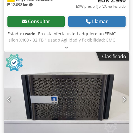
EUR 2.990
12.098 km
EXW precio fijo IVA no incluído
Consultar
Llamar
Estado:
usado
, En esta oferta usted adquiere un "EMC
Isilon X400 - 32 TB " usado Agilidad y flexibilidad: EMC
Isilon X-Series es la primera solución de almacenamiento
escalable capaz de escalar el rendimiento desde unos
Clasificado
pocos terabytes hasta más de 20 petabytes y más de 100
gigabytes por segundo (GBps), todo ello dentro de un
único sistema de archivos. Artículo en venta: 1 x EMC Isilon
X400 - 32 TB + 400G SSD/ 48G/ 2x10GE SFP + 2x1GE con el
siguiente equipamiento: 3x32 TB HDD/400GB SSD de 3,5".
3x48GB Ram, 12X4G 6x6 metros de cable híbrido CX42QSFP
3x KIT 2SFP + Óptica 10GB (ISO00125223, -227, -388) 2
conmutadores QDR de 18 puertos QLogic (CNVS491200146,
CNVS491200150) 10 GBE, SFP de doble puerto + sin óptica
Actualización de software Isilon Instantánea empresarial
IQ Estado: Esta oferta es un dispositivo usado, que puede
mostrar signos de uso (pequeños arañazos o