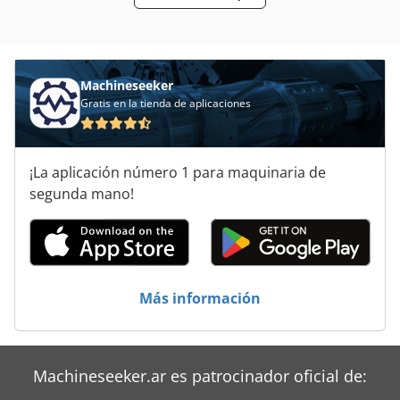
Servicio Pesado
Servicios De Limpieza De Edificios
Sistema De Gestion De
Machineseeker
Gratis en la tienda de aplicaciones
Sitio De Construcción
Tablón De
¡La aplicación número 1 para maquinaria de
Transportador De
segunda mano!
Transporte De
Vehículo De Trabajo
Más información
Áreas De Aplicación
Machineseeker.ar es patrocinador oficial de: