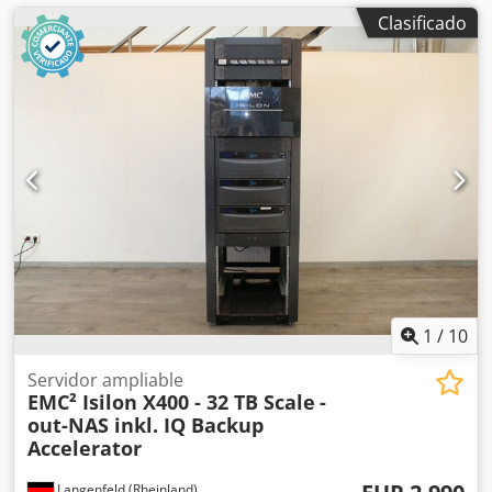
Clasificado
1
/
10
Servidor ampliable
EMC² Isilon X400 - 32 TB Scale
-
out-NAS inkl. IQ Backup
Accelerator
Langenfeld (Rheinland)