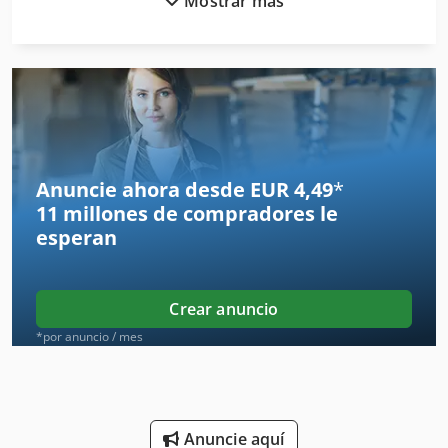
Mostrar más
Equipos De Construccion
Escalas De
Espacio De Producción
Estaciones De Servicio
Fabricación De
Anuncie ahora desde EUR 4,49
*
11 millones de compradores
le
Gabinete De Servidor
esperan
Herramientas Para
Máquinas De Herramientas
Crear anuncio
Máquinas Para
*por anuncio / mes
Ordenador De
Puesto De Trabajo
Anuncie aquí