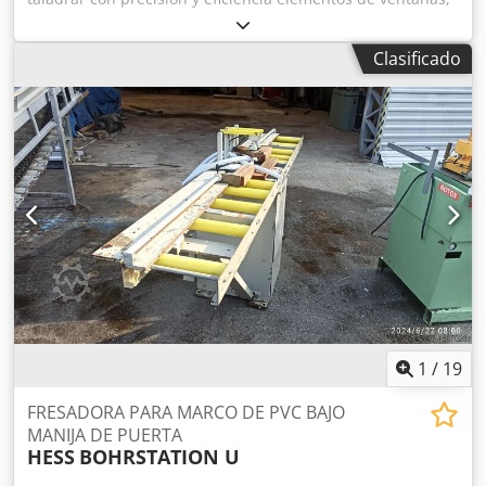
tanto para taladros de pivote como para taladros para
tornillos ocultos. Breve descripción: • No requiere tiempo
Clasificado
de preparación entre el taladrado de pivotes y el taladrado
para tornillos ocultos. • Ventajas del taladrado desde
abajo. Dcjdpfx Aodx R Hzokcjk • Kit de accesorios para el
taladrado de pivotes. • Patrón de taladrado según el
fabricante (por ejemplo, G-U, Roto, Maco, Siegenia Aubi,
Winkhaus... y otros fabricantes). • Kit de accesorios para el
taladrado de tornillos ocultos. • Caja de engranajes de
taladrado de precisión y construcción robusta de
GANNOMAT.
1
/
19
FRESADORA PARA MARCO DE PVC BAJO
MANIJA DE PUERTA
HESS
BOHRSTATION U