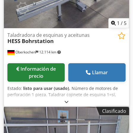
1
/
5
Taladradora de esquinas y aceitunas
HESS
Bohrstation
Oberkochen
12.114 km
Información de
Llamar
precio
Estado:
listo para usar (usado)
, Número de motores de
perforación 1 pieza. Taladrar cojinete de esquina 1=sí,
0=no 1 sí_sí Oliva de perforación 1=si, 0=no 1 si_si 1
estación de perforación de herrajes HESS para cojinetes de
Clasificado
esquina y olivas Esta estación de perforación de Hess
ofrece mucha tecnología de perforación por poco dinero
para manualidades. Una estación completa para taladrar
los cojinetes de esquina. y aceitunas con todas las