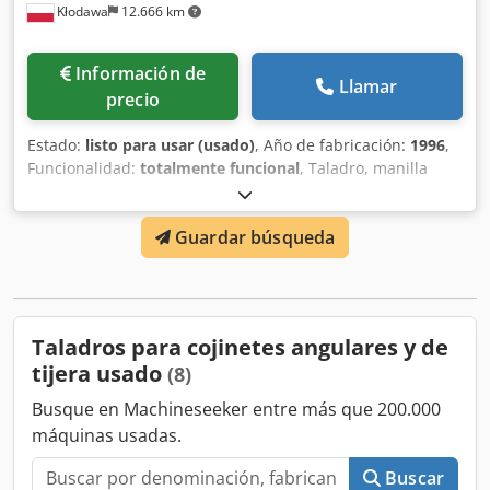
Kłodawa
12.666 km
Información de
Llamar
precio
Estado:
listo para usar (usado)
, Año de fabricación:
1996
,
Funcionalidad:
totalmente funcional
, Taladro, manilla
para puerta HESS. Unidad individual con mordazas
neumáticas. Para ventanas de PVC y ALU. Dcedpfx Akjv H E
Guardar búsqueda
Alecok
Taladros para cojinetes angulares y de
tijera usado
(8)
Busque en Machineseeker entre más que 200.000
máquinas usadas.
Buscar