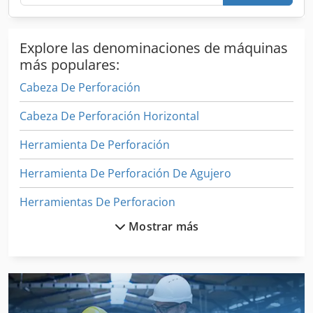
Explore las denominaciones de máquinas
más populares:
Cabeza De Perforación
Cabeza De Perforación Horizontal
Herramienta De Perforación
Herramienta De Perforación De Agujero
Herramientas De Perforacion
Mostrar más
Mesa De Trabajo De La Perforación
Máquina De La Esquina Redonda
Máquina De Perforación