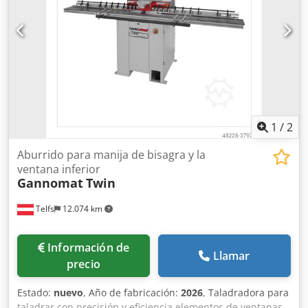
1
/
2
Aburrido para manija de bisagra y la
ventana inferior
Gannomat
Twin
Telfs
12.074 km
Información de
Llamar
precio
Estado:
nuevo
, Año de fabricación:
2026
, Taladradora para
taladrar con precisión y eficiencia elementos de ventanas,