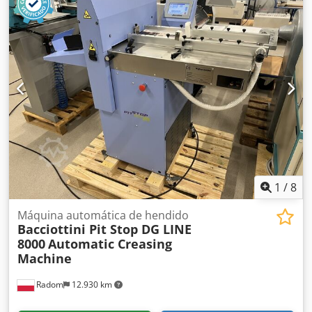
Tamaño de mesa: 60 x 35 cm Capacidad: Hasta 15 hojas
(según material) Dimensiones (Al x An x P en mm): 1120 x
600 x 1000 Peso: 117 kg Conexión: 400 V / Manual de
instrucciones incluido. Envío posible a cargo del
comprador. Recogida posible. Nuestras ofertas se refieren
a máquinas de segunda mano, que pueden mostrar signos
de uso Crjdpfx Afewu Dvfj Eof (pequeños arañazos o
amarilleamiento).
1
/
8
Máquina automática de hendido
Bacciottini Pit Stop DG LINE
8000
Automatic Creasing
Machine
Radom
12.930 km