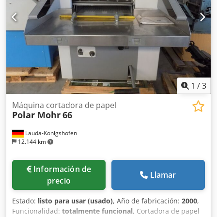
cutting module with 10 circular knives · deposit delivery
Csdpfx Afovqbhle Eorf Technical specifications: mechanical
speed: up to 50 cuts/min material width max.: 1.600 mm
cutting width max.: 1.524 mm cutting width min.: 50 mm
length of cut max.: 1.100 mm length of cut min.: 100 mm
1
/
3
Máquina cortadora de papel
Polar Mohr
66
Lauda-Königshofen
12.144 km
Información de
Llamar
precio
Estado:
listo para usar (usado)
, Año de fabricación:
2000
,
Funcionalidad:
totalmente funcional
, Cortadora de papel