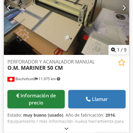
1
/
9
PERFORADOR Y ACANALADOR MANUAL
O.M.
MARINER 50 CM
Bischofszell
11.975 km
Información de
Llamar
precio
Estado:
muy bueno (usado)
, Año de fabricación:
2016
,
Equipamiento / más información: nueva herramienta para
perforar Cedpey Ukp Sjfx Af Esrf