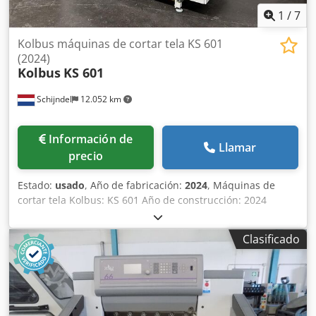
1
/
7
Kolbus máquinas de cortar tela KS 601
(2024)
Kolbus
KS 601
Schijndel
12.052 km
Información de
Llamar
precio
Estado:
usado
, Año de fabricación:
2024
, Máquinas de
cortar tela Kolbus: KS 601 Año de construcción: 2024
Slitting and cross cutting machine for roll material.
Suitable for the processing of calico, linen, leatherette, wax
Clasificado
cloth, gauze, shirting, PVC and other similar coated
materials. Standard equipment: · main drive with servo
drive · operating desk for standard and inching operation
including speed adjustment · moveable material mounting
shafts Special equipment: · cross cutting module and split