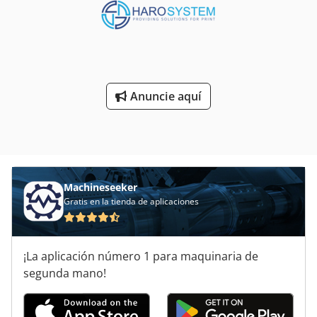
mm Fuerza de corte: apta para cartón grueso y cartón
ondulado Alimentador automático (Zenari MLF 170) Prensa
troqueladora (Titan MLF 170) Sistema de salida con mesa
de rodillos Dispositivos de seguridad: cabina completa y
controles de acceso para el operador Crsdpfxsyu N R Hs Af
Ejf Completa y en buen estado de funcionamiento Visible
Anuncie aquí
en producción Revisada y sometida a mantenimiento
regular
Machineseeker
Gratis en la tienda de aplicaciones
¡La aplicación número 1 para maquinaria de
segunda mano!