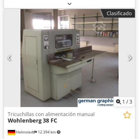
Polar 66, fabricada en el año 2000, número de máquina
70H1275, control programable, barreras de luz, en buen
Clasificado
estado, disponible de inmediato. Si está interesado,
estaremos encantados de informarle sobre otras
máquinas disponibles en nuestras instalaciones.
Crodozivdnjpfx Af Eof Le invitamos a visitar nuestras
instalaciones para ver la máquina, previa concertación de
una cita.
1
/
3
Tricuchillas con alimentación manual
Wohlenberg
38 FC
Helmstedt
12.394 km