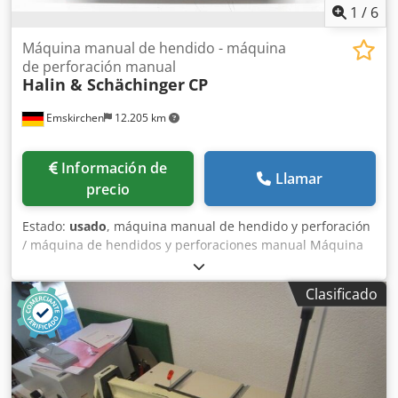
1
/
6
Máquina manual de hendido - máquina
de perforación manual
Halin & Schächinger
CP
Emskirchen
12.205 km
Información de
Llamar
precio
Estado:
usado
, máquina manual de hendido y perforación
/ máquina de hendidos y perforaciones manual Máquina
de hendido y perforación Halin & Schächinger CP Nº de
serie: 2708 Ancho de trabajo máx.: 500 mm Incluye
Clasificado
herramientas de hendido y perforación Cedpfxozbawde Af
Ejrf Funcionamiento manual Inspección por vídeo online
vía WhatsApp – MS Zoom – Telegram En stock en
Emskirchen/Núremberg – Disponible de inmediato – Puede
probarse