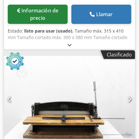
Información de
Llamar
precio
Estado:
listo para usar (usado)
, Tamaño máx. 315 x 410
mm Tamaño cortado máx. 300 x 380 mm Tamaño cortado
50 x 80 mm Velocidad máx. 1.080 c/h Altura de
alimentación 100 mm Crjdpfsyi Szwjx Af Eef Altura de la
Clasificado
mesa 900 mm Presión de sujeción mín. 500 daN Presión de
sujeción 2.000 daN Requisito de potencia 2,2 kW
(220/380V, 50Hz) Anchura 1.370 mm Profundidad 2.100
mm Altura 1.550 mm Peso aprox. 1.880 kg