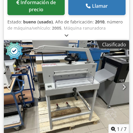
Información de
Llamar
precio
Estado:
bueno (usado)
, Año de fabricación:
2010
, número
de máquina/vehículo:
2005
, Máquina ranuradora
automática Codpfx Asy Txkbsf Eerf
Clasificado
1
/
7