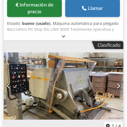
Información de
Llamar
precio
Estado:
bueno (usado)
, Máquina automática para plegado
Bacciottini Pit Stop DG LINE 8000 Totalmente operativa y
lista para usar. Este es el sistema de plegado y perforación
más eficiente del mercado, con un diseño robusto.
Clasificado
Fabricada en Italia. Alimentación continua por vacío, con la
posibilidad de añadir material durante el funcionamiento.
Compresor integrado. El conjunto incluye herramientas de
plegado y perforación. Datos técnicos: Tamaño máximo de
la hoja: 500 x 700 mm Tamaño mínimo de la hoja: 80 x 100
mm Velocidad máxima (para formato A4): 8000 hojas/h
Crjdpfxszdar Hj Af Eef Gramaje del material: 80-400 g/m²
Número máximo de pliegues por hoja: 20 Distancia entre
pliegues: 0,1 mm Precisión de ajuste: 0,1 mm Alimentación
eléctrica: 230 V Consumo de energía: 2 kW Peso: 180 kg
Dimensiones: 1500 x 750 x 1200 mm
1
/
4