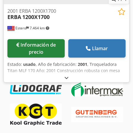
2001 ERBA 1200X1700
ERBA
1200X1700
Estero
7.464 km
Información de
Llamar
precio
Estado:
usado
, Año de fabricación:
2001
, Troqueladora
Titan MLF 170 Año: 2001 Construcción robusta con mesa
de corte cromada y rectificada de precisión Completa con
protecciones de seguridad y panel de operador Sistemas
eléctricos e hidráulicos en buen estado Mesa de corte con
sistema de trabajo en frío y en caliente Certificación CE
Alimentador / Volteapilas Zenari Engineering Modelo:
MettilevaFogli MLF 170 (2002) Sistema de alimentación de
pilas automático Sistema de elevación y transferencia
hidráulica con rodillos Control ajustable de la velocidad y
de la altura de la pila Especificaciones: Formato máximo de
hoja: 1200 x 1700 mm Formato mínimo de hoja: 500 x 700