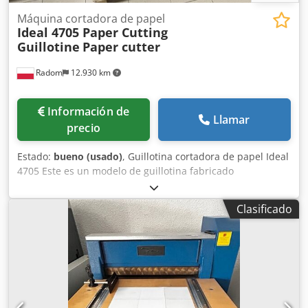
Máquina cortadora de papel
Ideal 4705 Paper Cutting
Guillotine
Paper cutter
Radom
12.930 km
Información de
Llamar
precio
Estado:
bueno (usado)
, Guillotina cortadora de papel Ideal
4705 Este es un modelo de guillotina fabricado
actualmente por el reconocido fabricante alemán Ideal. En
muy buen estado, lista para su uso en producción.
Clasificado
Descripción: – Longitud de corte: 475 mm, – Grosor de
corte: 70 mm, – Desperdicio mínimo: 30 mm, – Distancia
máxima entre la cuchilla y la mesa: 455 mm. El sistema de
corte de seguridad incluye: una cubierta de seguridad
transparente y elevable (bloquea el corte cuando la
cubierta de la cuchilla está abierta); un seguro de
seguridad (bloquea la palanca de la cuchilla en la posición