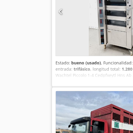
Estado:
bueno (usado)
, Funcionalidad
entrada:
trifásico
, longitud total:
1.28
Wachtel Piccolo 1-4 Cedpfxeytl Hns Ab
arranque nocturno Armario de fermen
(AnxPrxAl) Horno móvil Horno usado Op
de entrega Puesta en marcha e instruc