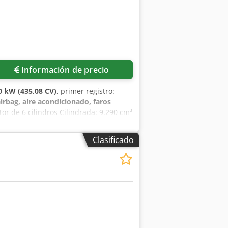
Información de precio
0 kW (435,08 CV)
, primer registro:
irbag, aire acondicionado, faros
or de 6 cilindros Cilindrada: 9.290 cm³
tancia entre ejes: 4.200 mm Longitud
l elevable Neumáticos al 70% ABS Radio
Clasificado