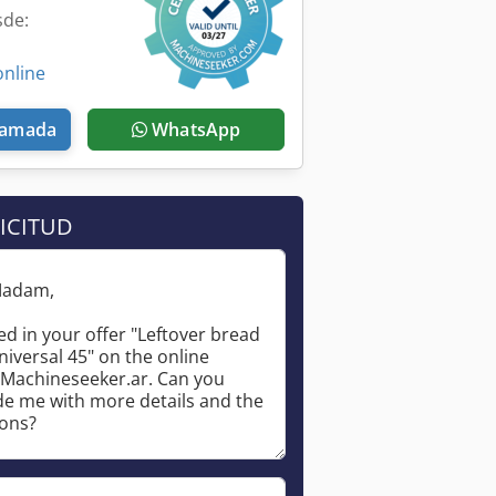
sde:
online
llamada
WhatsApp
ICITUD