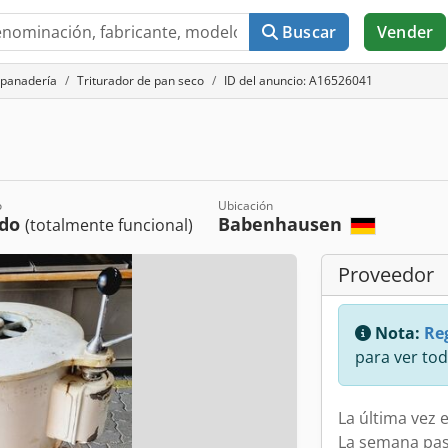
Buscar
Vender
 panadería
Triturador de pan seco
ID del anuncio: A16526041
o
Ubicación
ado
Babenhausen
(totalmente funcional)
Proveedor
Nota:
Reg
para ver tod
La última vez e
La semana pa