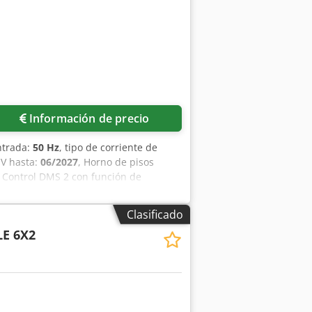
Información de precio
ntrada:
50 Hz
, tipo de corriente de
UV hasta:
06/2027
, Horno de pisos
 Control DMS 2 con función de
 Dimensiones: 980 x 1280 x 2200 mm
n Contrato de mantenimiento Servicio
Clasificado
E 6X2