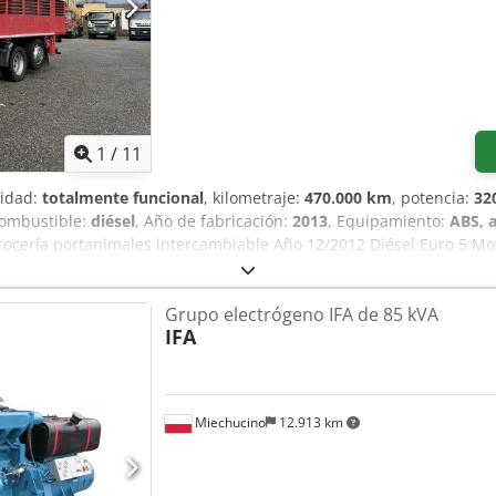
1
/
11
lidad:
totalmente funcional
, kilometraje:
470.000 km
, potencia:
32
combustible:
diésel
, Año de fabricación:
2013
, Equipamiento:
ABS, a
rrocería portanimales intercambiable Año 12/2012 Diésel Euro 5 Mot
n embrague Freno motor MMA: 26.000 kg Carga útil: 17.700 kg Dis
amión: 9.050 mm Suspensión trasera neumática + 3º eje direcciona
Grupo electrógeno IFA de 85 kVA
isores eléctricos Credpfxox Atm Ts Ab Asf 470.000 km.
IFA
Miechucino
12.913 km