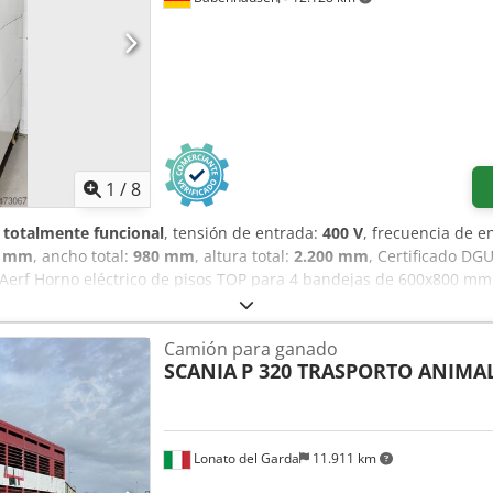
1
/
8
:
totalmente funcional
, tensión de entrada:
400 V
, frecuencia de e
0 mm
, ancho total:
980 mm
, altura total:
2.200 mm
, Certificado DG
 Aerf Horno eléctrico de pisos TOP para 4 bandejas de 600x800 mm
tación & campana de extracción Conexión: 400V, enchufe 16A-CEE
cional: Filtro de agua Bandejas de horneado Regulador de presió
Camión para ganado
ción ¡Más hornos disponibles en nuestra gran exposición!
SCANIA
P 320 TRASPORTO ANIMAL
Lonato del Garda
11.911 km