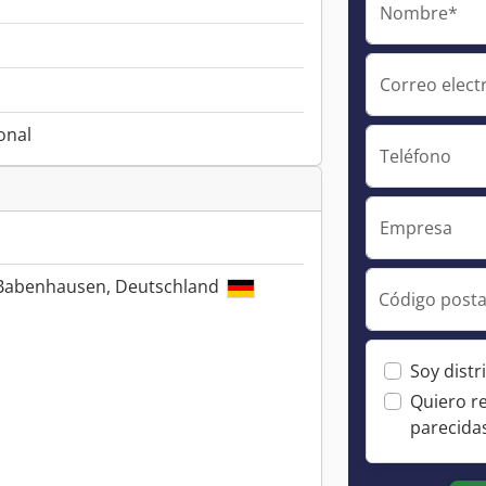
Nombre*
Correo elect
onal
Teléfono
Empresa
 Babenhausen, Deutschland
Código posta
Soy distr
Quiero r
parecida