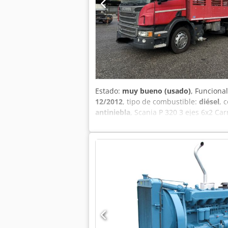
Estado:
muy bueno (usado)
, Funciona
12/2012
, tipo de combustible:
diésel
, 
antiniebla
, Scania P 320 3 ejes 6x2 Ca
Potencia: 320 CV Cambio automático co
carrocería: 7.100 mm Longitud total c
Aire acondicionado Elevalunas y retrov