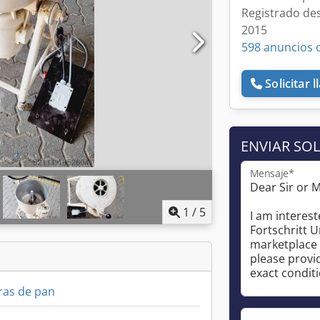
Registrado de
2015
598 anuncios 
Solicitar 
ENVIAR SOL
Mensaje*
1
/
5
ras de pan