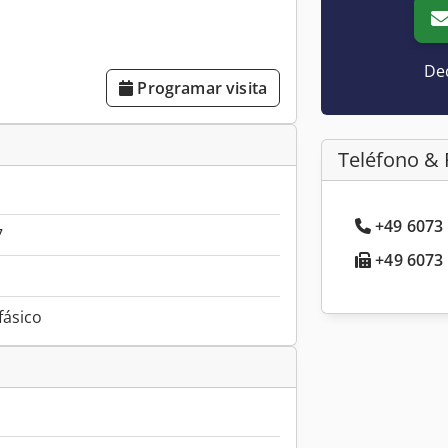
Dec
Programar visita
Teléfono & 
+49 6073 
7
+49 6073 
ifásico