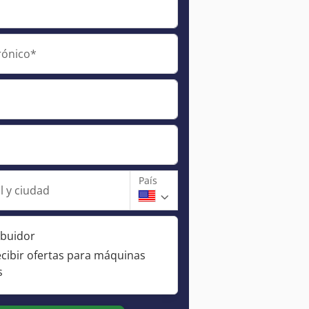
rónico*
País
l y ciudad
ibuidor
ecibir ofertas para máquinas
s