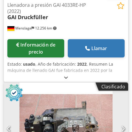
Llenadora a presión GAI 4033RE-HP
(2022)
GAI
Druckfüller
Menslage
12.256 km
Información de
Llamar
precio
Estado:
usado
, Año de fabricación:
2022
, Resumen La
máquina de llenado GAI fue fabricada en 2022 por la
empresa italiana GAI. Esta máquina se utiliza para el
llenado de vino espumoso en botellas cilíndricas de 0,2 l a
Clasificado
1,5 l. Está equipada con un sistema de enjuague (aire o
agua), 16 boquillas, 24 válvulas de llenado
electroneumáticas y 3 torretas de taponado (3 cabezales
de taponado en cada torreta). Cada torreta de taponado
cuenta con su propio sistema para la alimentación y el
suministro de los tapones. Se ha instalado un sistema de
despolvado para los corchos. Dispone de una cubierta de