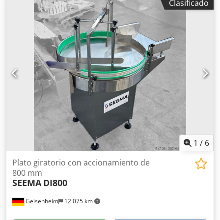
Clasificado
0,33 l a 0,75 l y se encuentra en muy buenas condiciones.
La máquina puede ser inspeccionada personalmente en
cualquier momento. Datos técnicos Máquina llenadora |
CIMEC | AM DPS 9-8-1C | 2016 - Capacidad: 1.800
botellas/hora - Número de boquillas de enjuague: 9 -
Número de válvulas de llenado: 8 - Tamaños de botella
incluidos: 0,33 l - 0,75 l (con otro juego, también 0,5 l) -
Potencia eléctrica: 6 kW, 400 V, 50 Hz - Dimensiones: -
Ancho: 1.400 mm Cjdpfx Afevy D Adsisha - Largo: 3.200 mm
- Largo total con etiquetadora: 8.800 mm - Horas de
funcionamiento: 1.370 horas - Documentación completa
disponible Tapadora | Arol | TSI-Eagle C | 2016 - Diámetro
de división: 410 mm - Número de cabezales: 1 - Tipo de
cierre: tapón de corona estándar - Documentación
1
/
6
completa disponible
Plato giratorio con accionamiento de
800 mm
SEEMA
DI800
Geisenheim
12.075 km