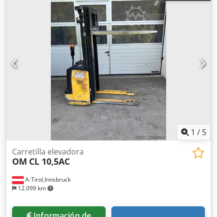
1
/
5
Carretilla elevadora
OM
CL 10,5AC
A-Tirol,Innsbruck
12.099 km
Información de