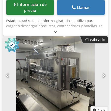
Información de
Llamar
precio
Estado:
usado
, La plataforma giratoria se utiliza para
cargar o descargar productos, contenedores y botellas. Es
autoportante y cuenta con accionamiento propio. La
velocidad se puede controlar continuamente mediante un
Clasificado
convertidor de frecuencia. Piezas en contacto con el
producto: acero inoxidable. Diámetro de la plataforma
giratoria: 800 mm. Autoportante sobre patas esféricas,
regulable en altura. Accesorio lateral para transferir
contenedores del palé a la plataforma giratoria. Ajuste
continuo mediante convertidor de frecuencia. Guía lateral
para transferir contenedores a la cinta transportadora.
Potencia conectada: aprox. 0,35 kW 400 V. Cjdsxyt Ixspfx
Afieha Vídeo de YouTube:
1
/
5