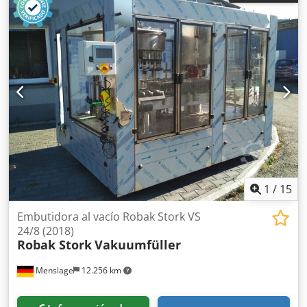
uso, 100% funcional, entrega según fotos. ¡ATENCIÓN:
Consulte por separado los costes de embalaje y envío!
Cjdpjx Dw Rfjfx Afijha
1
/
15
Embutidora al vacío Robak Stork VS
24/8 (2018)
Robak Stork
Vakuumfüller
Menslage
12.256 km