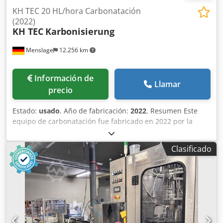
KH TEC 20 HL/hora Carbonatación
(2022)
KH TEC
Karbonisierung
Menslage
12.256 km
Información de
Llamar
precio
Estado:
usado
, Año de fabricación:
2022
, Resumen Este
equipo de carbonatación fue fabricado en 2022 por la
empresa alemana KH TEC. Chodpfxsyk Ab Dj Afioa La
máquina está diseñada para la carbonatación de cerveza.
Clasificado
La instalación está inactiva, pero aún se encuentra en
condiciones de funcionamiento y está equipada con una
interfaz HMI y un sistema de operación automatizado. Está
disponible de inmediato y puede ser inspeccionada bajo
petición. La máquina se vende porque será reemplazada
por un sistema nuevo. Datos técnicos - Rendimiento: 20
hectólitros/hora - Aplicación: Cerveza - Configuración: