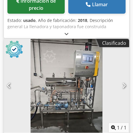
Información de
Llamar
precio
Estado:
usado
, Año de fabricación:
2018
, Descripción
general La llenadora y taponadora fue construida
originalmente por la empresa Stork y fue revisada por la
empresa ROBAK en 2018. La máquina se puede utilizar
Clasificado
para el llenado de bebidas sin gas en botellas de vidrio. La
máquina está en muy buenas condiciones, actualmente
está desmontada y almacenada en un entorno bien
mantenido. Datos técnicos Capacidad: 7.000 bph La
llenadora está preparada para botellas de 700 ml Tapa de
aluminio de 31,5 mm A la máquina le falta una alineación
de tapa y una rampa y alimentador de tapa. Deberían
fabricarse para un tapón específico Chedpfxemnkhfo Afiea
1
/
1