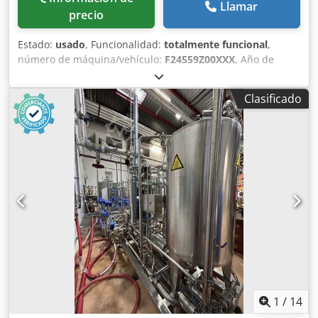
Llamar
precio
Estado:
usado
, Funcionalidad:
totalmente funcional
,
número de máquina/vehículo:
F24559Z00XXX
, Año de
fabricación:
2009
, horas de funcionamiento:
3.804 h
,
capacidad de carga:
1.000 kg
, altura de elevación:
4.390
Clasificado
mm
, ascensor libre:
1.000 mm
, tipo de combustible:
eléctrico
, tipo de mástil:
triple
, altura de construcción:
2.100 mm
, longitud de la horquilla:
1.150 mm
, tipo de
accionamiento:
Elektro
, Apilador de gran elevación
Número de chasis: F24559Z00XXX Centro de carga: 600
Tipo de mástil: Tríplex Cedezrcccjpfx Afieha Estado:
Reacondicionado con garantía Estado técnico: normal
1
/
14