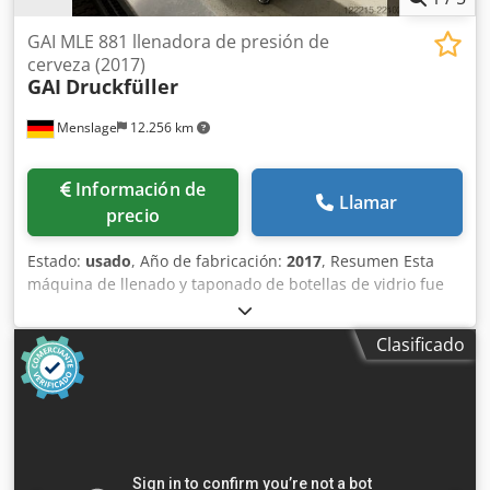
GAI MLE 881 llenadora de presión de
cerveza (2017)
GAI
Druckfüller
Menslage
12.256 km
Información de
Llamar
precio
Estado:
usado
, Año de fabricación:
2017
, Resumen Esta
máquina de llenado y taponado de botellas de vidrio fue
fabricada en 2017 por la empresa italiana GAI. El modelo
MLE 881 Beer está diseñado para el llenado y taponado de
Clasificado
cerveza y vino en botellas de vidrio con gran precisión y
versatilidad. Es compatible con tapones de corona, por lo
que es ideal para cervecerías y fabricantes de bebidas con
diferentes requisitos de embalaje. La máquina se
encuentra en muy buen estado y está lista para su uso, ya
que, debido al bajo volumen de producción, solo se ha