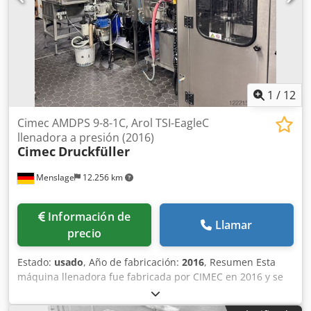
Automatizada, controlada por HMI
1
/
12
Cimec AMDPS 9-8-1C, Arol TSI-EagleC
llenadora a presión (2016)
Cimec
Druckfüller
Menslage
12.256 km
Información de
Llamar
precio
Estado:
usado
, Año de fabricación:
2016
, Resumen Esta
máquina llenadora fue fabricada por CIMEC en 2016 y se
suministra con una tapadora Arol. La máquina tiene una
capacidad de 1.800 botellas por hora, procesa botellas de