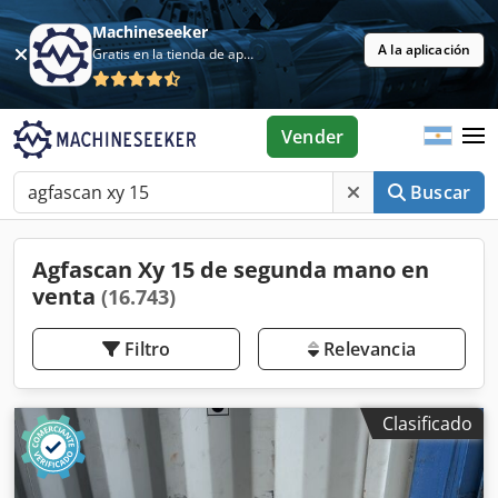
Machineseeker
A la aplicación
Gratis en la tienda de aplicaciones
Vender
Buscar
Agfascan Xy 15 de segunda mano en
venta
(16.743)
Filtro
Relevancia
Clasificado