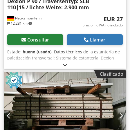
Dexion P 90 / Traversentyp: SLB
110|15 /
lichte Weite: 2.900 mm
EUR 27
Neukamperfehn
12.281 km
precio fijo IVA no incluído
Consultar
Llamar
Estado:
bueno (usado)
, Datos técnicos de la estantería de
paletización transversal: Sistema de estantería: Dexion
Tipo: P90 El volumen de suministro incluye: 01x travesaño
para estantería de paletización, usado Color del material:
Clasificado
galvanizado sendzimir Perfil de la caja: 110 x 50 mm Tipo
de viga: SLB 110|15 Soporte: 5 HK Anchura libre: 2.900 mm
Carga máx. por par de vigas 2.700 kg, con carga
uniformemente distribuida 02x pasador de bloqueo, usado
Color del material: galvanizado sendzimir Para asegurar
las vigas longitudinales contra el levantamiento
involuntario Actualmente disponible en stock: 1560 piezas.
Codpotpf Igofx Apberf Su contacto en nuestra empresa: Sr:
Andre Evering Sr.: Mario Klöver Sr.: Falk Deutsch