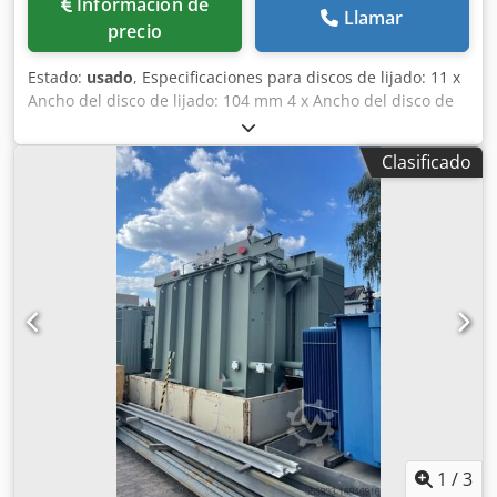
Información de
Llamar
precio
Estado:
usado
, Especificaciones para discos de lijado: 11 x
Ancho del disco de lijado: 104 mm 4 x Ancho del disco de
lijado: 62 mm Diámetro menor del cono de sujeción: 50
mm Diámetro mayor del cono de sujeción: 65 mm Codpfjcu
Clasificado
Idbex Apberf Longitud: 80 mm Diámetro exterior del
reborde: 280 mm Diámetro interior del reborde: 203 mm
1
/
3