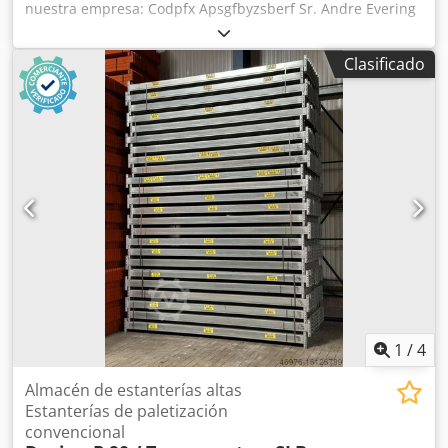
nuestra empresa: Codpfx Apsgfbyzsberf Sr. Andre Evering
Sr. Mario Klöver Sr. Falk Deutsch Sr. Simon Blank Aquí le
ofrecemos un perfil CS Sigma usado para la venta. El
Clasificado
precio indicado se refiere al precio por unidad. El alcance
del suministro incluye: 1 perfil CS Sigma, usado Color del
material: blanco crema Longitud del perfil: aprox. 2.200
mm Dimensiones del perfil CS: aprox. 150 x 50 x 15 mm
Grosor del material: aprox. 2,25 mm Peso/unidad: aprox.
10,500 kg Los perfiles CS Sigma pueden estar doblados o
presentar ligeros daños o signos de óxido. Nuestros
servicios de un vistazo: (Precios bajo consulta) Montaje y
ensamblaje Se deben respetar nuestras condiciones
generales de montaje Inspección de estanterías Inspección
de estanterías según la norma DIN EN 15635, realizada
según los requisitos de la BGR 234, inspección visual para
todos los sistemas de estanterías Entrega con nuestra
propia flota (sin descarga)
1
/
4
Almacén de estanterías altas
Estanterías de paletización
convencional