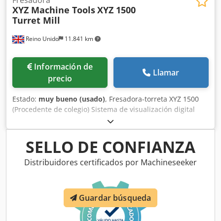
XYZ Machine Tools
XYZ 1500
Turret Mill
Reino Unido
11.841 km
Información de
Llamar
precio
Estado:
muy bueno (usado)
, Fresadora-torreta XYZ 1500
(Procedente de colegio) Sistema de visualización digital
(DRO) Newhall de 2 ejes Cono del husillo: R8 Velocidades
del husillo: 500 – 3500 rpm Dimensiones de la mesa: 1069
x 228 mm Recorrido X – 610 mm Recorrido Y – 305 mm
SELLO DE CONFIANZA
Desplazamiento vertical (Knee Travel): Codpfx Apey N Ak
Rjbjrf Z – 362 mm Eléctrica: 415V Año: 2014 Número de
Distribuidores certificados por Machineseeker
serie: 103080 Número de inventario: 2867
Guardar búsqueda