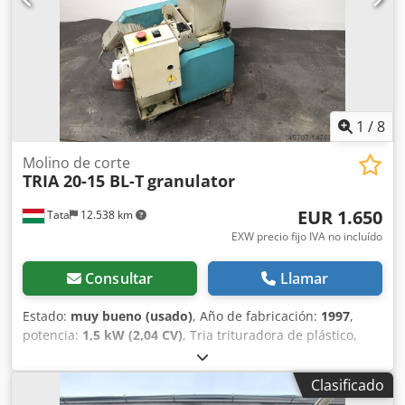
HORAS DE FUNCIONAMIENTO: • aprox. 17 954 h —
EQUIPAMIENTO: - panel de control - carcasa insonorizada -
instalación lista para conectar - diseño compacto —
ESTADO TÉCNICO: • compresor operativo • signos normales
de uso Crsdpfx Apoy A Tp Robof • funcionamiento correcto
— APLICACIONES: • talleres de automoción • industria •
producción • cabinas de pintura • servicios
1
/
8
Molino de corte
TRIA 20-15 BL-T
granulator
EUR 1.650
Tata
12.538 km
EXW precio fijo IVA no incluído
Consultar
Llamar
Estado:
muy bueno (usado)
, Año de fabricación:
1997
,
potencia:
1,5 kW (2,04 CV)
, Tria trituradora de plástico,
trituradora, granulador en excelentes condiciones para la
venta Marca: TRIA 20-15/BL-T Potencia: 1,5 kW, 50 Hz, 380 V
Clasificado
Año de fabricación: 1997 Apertura de entrada: 200 x 230