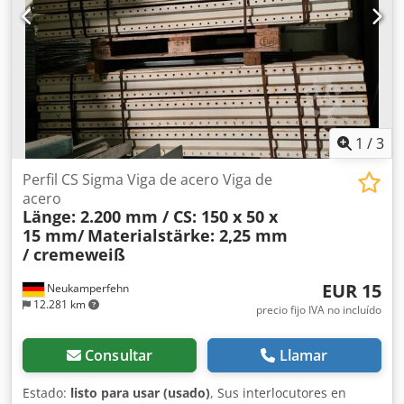
1
/
3
Perfil CS Sigma Viga de acero Viga de
acero
Länge: 2.200 mm / CS: 150 x 50 x
15 mm/
Materialstärke: 2,25 mm
/ cremeweiß
EUR 15
Neukamperfehn
12.281 km
precio fijo IVA no incluído
Consultar
Llamar
Estado:
listo para usar (usado)
, Sus interlocutores en