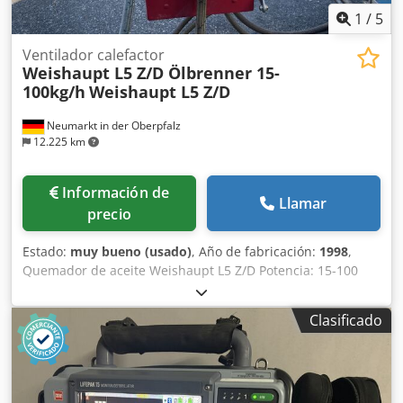
accionamiento fiable.
1
/
5
Ventilador calefactor
Weishaupt L5 Z/D Ölbrenner 15-
100kg/h
Weishaupt L5 Z/D
Neumarkt in der Oberpfalz
12.225 km
Información de
Llamar
precio
Estado:
muy bueno (usado)
, Año de fabricación:
1998
,
Quemador de aceite Weishaupt L5 Z/D Potencia: 15-100
kg/h Año de fabricación: 1998-2006. Disponibles varias
unidades. La visita solo se realizará previa cita telefónica.
Clasificado
Credpfeh Ibgpsx Apbsf Se prefiere la venta a
distribuidores, empresas o para exportación. Toda la
información se facilita sin garantía, salvo error u omisión, y
se reserva el derecho a la venta previa. El vendedor no se
hace responsable de errores de transcripción o de