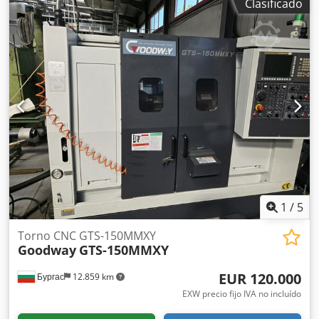
Clasificado
listo para su uso. Su estado técnico es muy bueno, con
signos normales de uso y pequeñas marcas en la carcasa.
Datos técnicos: Fabricante: SEW-EURODRIVE Modelo de
reductor: WA20/T Tipo de motor: DR63M6/BR/TH Potencia:
0,12 kW Alimentación: 3×230/400 V Δ/Y Crjdjzn Ngaopfx
Apbsf Frecuencia: 50 Hz Corriente: 1,00 / 0,57 A Velocidad
del motor: 900 rpm Velocidad de salida: 15 rpm Par de
torsión: 32 Nm Relación de reducción: i = 60,00 Grado de
protección: IP54 Clase de aislamiento: F Freno: 24 V CC
Peso: 9,46 kg
1
/
5
Torno CNC GTS-150MMXY
Goodway
GTS-150MMXY
EUR 120.000
Бургас
12.859 km
EXW precio fijo IVA no incluído