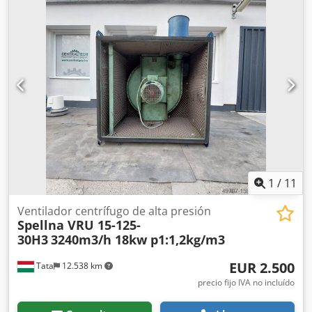
mm cuchillas giratorias: 3 piezas cuchillas estacionarias: 1
pieza Apertura de salida: 60 mm Tamaño final del
producto: 3-5 mm Credpfxera N A Ns Apbjf Capacidad:
aprox. 30 kg/h
1
/
11
Ventilador centrífugo de alta presión
Spellna VRU 15-125-
30H3
3240m3/h 18kw p1:1,2kg/m3
EUR 2.500
Tata
12.538 km
precio fijo IVA no incluído