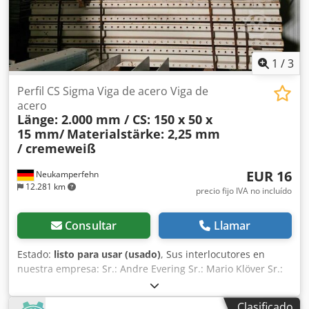
Información general sobre el artículo: Este artículo sólo se
ofrece para su recogida. Cualquier transporte o envío
adicional de este artículo o envío de este artículo lleva
asociados costes adicionales, que pueden solicitarse por
separado en función del lugar de entrega o del alcance de
1
/
3
la entrega.
Perfil CS Sigma Viga de acero Viga de
acero
Länge: 2.000 mm / CS: 150 x 50 x
15 mm/
Materialstärke: 2,25 mm
/ cremeweiß
EUR 16
Neukamperfehn
12.281 km
precio fijo IVA no incluído
Consultar
Llamar
Estado:
listo para usar (usado)
, Sus interlocutores en
nuestra empresa: Sr.: Andre Evering Sr.: Mario Klöver Sr.:
Falk Deutsch Sr.: Simon Blank En esta sección, le
ofrecemos un perfil CS Sigma usado para la venta. El
Clasificado