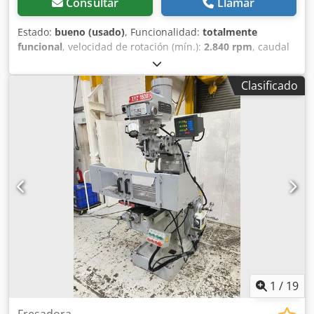
Consultar
Llamar
Estado:
bueno (usado)
, Funcionalidad:
totalmente
funcional
, velocidad de rotación (mín.):
2.840 rpm
, caudal
volumétrico:
3.240 m³/h
, prensado:
10.000 Pa
, potencia:
18
kW (24,47 CV)
, Ventilador centrífugo de alta presión,
Clasificado
ventilador de extracción de polvo, ventilador de presión,
ventilador de vacío, ventilador centrífugo, ventilador de
alta presión Spellna VRU 15-125-30H3 Codpfxeticdlo Apbsrf
Estado: Usado Rodete: acero curvado hacia delante,
accionamiento directo. 700 mm Motor de accionamiento:
18 kW p1:1,2kg/m3 Presión: 7500-9000 Pa Velocidad: 2950
rpm Transporte de aire: 3240 m3/h Volumen de salida: 0,9
m³/s Punto de presión: 100 mbar Entrada de conexión: Ø
300 mm Salida de conexión: Ø 200 mm Dimensiones
1400x1400x960mm Masa 350
1
/
19
Fresadora