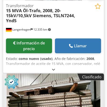
Transformador
15 MVA Öl-Trafo, 2008, 20-
15kV/10,5kV
Siemens, TSLN7244,
Ynd5
Langenhagen
12.335 km
Información de
Llamar
precio
Estado:
como nuevo (usado)
, Año de fabricación:
2008
,
Transformador de aceite de 15 MVA, con conservador, relé
Buchholz, deshumidificador de aire, cambiador de tomas;
Siemens, 2008, grupo de conexión Ynd5, documentación
Clasificado
completa del transformador disponible Csdougg Dfspfx
Apbsrf