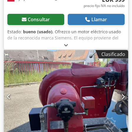
precio fijo IVA no incluído
Consultar
Llamar
Estado:
bueno (usado)
, Ofrezco un motor eléctrico usado
de la reconocida marca Siemens. El equipo proviene del
desmontaje de una instalación industrial en pleno
funcionamiento. El motor se caracteriza por su
Clasificado
construcción robusta, alta eficiencia y funcionamiento
fiable. Datos técnicos: • Fabricante: Siemens • Tipo:
1LE10011DA334AA4 • Potencia: 15 kW • Voltaje: 400/690 V •
Frecuencia: 50 Hz • Velocidad nominal: 2955 rpm • Factor
de potencia cos φ: 0,88 • Grado de protección: IP55 • Clase
de eficiencia: IE2 • Configuración: IMB3 (montaje con patas)
• Peso: aprox. 75 kg • Diámetro del eje: aprox. 42 mm
Estado: Artículo usado. Presenta signos normales de uso y
almacenamiento. Fisura visible en la cubierta del
ventilador. Estado técnico conforme a las fotografías.
Cedpfszagiqsx Apborf El motor es apto para maquinaria
industrial, bombas, ventiladores, compresores,
transportadores y muchos otros equipos que requieren un