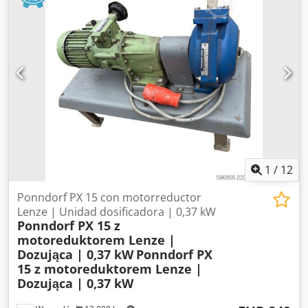
120 rpm Velocidad máxima de posicionamiento: 100 m/min
Peso máximo de un tubo: 250 kg Diámetro del tubo: 15-230
mm Dimensiones totales de la máquina: 12728 × 3400 ×
2450 mm
1
/
12
Ponndorf PX 15 con motorreductor
Lenze | Unidad dosificadora | 0,37 kW
Ponndorf PX 15 z
motoreduktorem Lenze |
Dozująca | 0,37 kW
Ponndorf PX
15 z motoreduktorem Lenze |
Dozująca | 0,37 kW