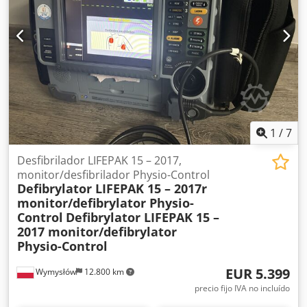
transmisión de datos. Por supuesto, también nos
encargamos de todos los trámites. Posibilidad de carga.
1
/
7
Desfibrilador LIFEPAK 15 – 2017,
monitor/desfibrilador Physio-Control
Defibrylator LIFEPAK 15 – 2017r
monitor/defibrylator Physio-
Control
Defibrylator LIFEPAK 15 –
2017 monitor/defibrylator
Physio-Control
EUR 5.399
Wymysłów
12.800 km
precio fijo IVA no incluído