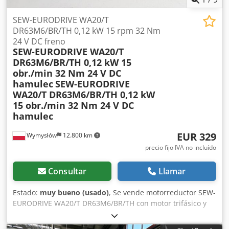
SEW-EURODRIVE WA20/T
DR63M6/BR/TH 0,12 kW 15 rpm 32 Nm
24 V DC freno
SEW-EURODRIVE WA20/T
DR63M6/BR/TH 0,12 kW 15
obr./min 32 Nm 24 V DC
hamulec
SEW-EURODRIVE
WA20/T DR63M6/BR/TH 0,12 kW
15 obr./min 32 Nm 24 V DC
hamulec
EUR 329
Wymysłów
12.800 km
precio fijo IVA no incluído
Consultar
Llamar
Estado:
muy bueno (usado)
, Se vende motorreductor SEW-
EURODRIVE WA20/T DR63M6/BR/TH con motor trifásico y
freno electromagnético de 24 V CC. El dispositivo está en
perfecto estado de funcionamiento, ha sido probado y está