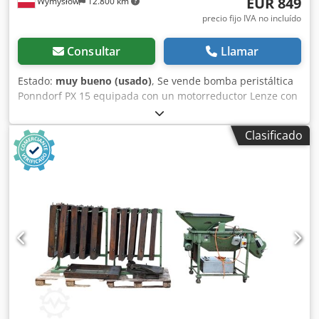
EUR 849
Wymysłów
12.800 km
precio fijo IVA no incluído
Consultar
Llamar
Estado:
muy bueno (usado)
, Se vende bomba peristáltica
Ponndorf PX 15 equipada con un motorreductor Lenze con
control de velocidad variable. Esta bomba está diseñada
para el transporte y dosificación precisos de líquidos,
Clasificado
donde el medio solo entra en contacto con la manguera de
trabajo flexible. Esta solución garantiza el bombeo seguro
de sustancias agresivas, densas y que contienen partículas
sólidas. El dispositivo está montado sobre una base de
acero robusta y se vende como un conjunto completo con
el motorreductor. El estado visual corresponde a las fotos:
presenta los signos normales de uso. Datos técnicos:
Fabricante de la bomba: Ponndorf Handelsgesellschaft
mbH Modelo: PX 15 Número de serie: 3284 Tipo de bomba:
peristáltica (de manguera) Fabricante del motorreductor:
Lenze Tipo de reductor: 11 712 02 10 Relación de
transmisión: 10:1 Rango de velocidad de salida: 30–166