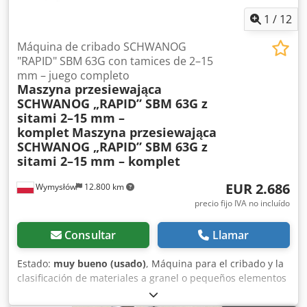
rpm Par de torsión: 18–32 Nm Fabricante del motor:
Hanning Elektro-Werke Potencia del motor: 0,37 kW
1
/
12
Tensión de alimentación: 220/380 V Frecuencia: 50 Hz
Grado de protección: IP54 País de fabricación: Alemania
Máquina de cribado SCHWANOG
(Alemania Occidental) Aplicaciones Crsdpfx Apezi Hc Iobef
"RAPID" SBM 63G con tamices de 2–15
La bomba está diseñada para el transporte y la
mm – juego completo
Maszyna przesiewająca
dosificación de: adhesivos, pinturas y barnices, resinas,
SCHWANOG „RAPID” SBM 63G z
productos químicos, detergentes, jarabes, barros y
sitami 2–15 mm –
sedimentos, leche de cal, suspensiones y líquidos con
komplet
Maszyna przesiewająca
partículas sólidas finas. Ventajas principales: el medio solo
SCHWANOG „RAPID” SBM 63G z
entra en contacto con la manguera de trabajo, posibilidad
sitami 2–15 mm – komplet
de funcionamiento en seco, autocebado, bombeo suave
sin dañar el medio, control de caudal variable gracias al
EUR 2.686
Wymysłów
12.800 km
accionamiento Lenze, construcción robusta fabricada en
Alemania, fácil manejo y reemplazo de la manguera de
precio fijo IVA no incluído
trabajo.
Consultar
Llamar
Estado:
muy bueno (usado)
, Máquina para el cribado y la
clasificación de materiales a granel o pequeños elementos
metálicos. Estado muy bueno: completa, con transmisión
original, cuadro de control y juego de tamices