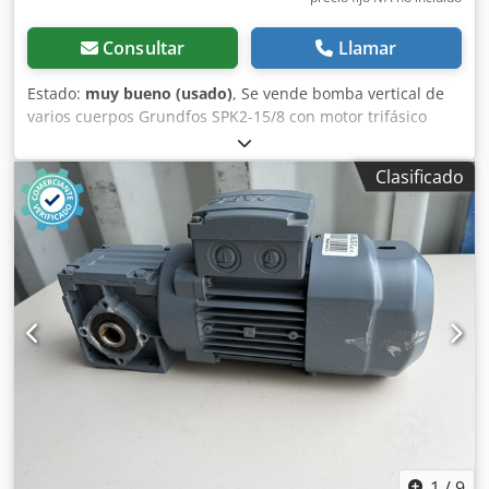
Consultar
Llamar
Estado:
muy bueno (usado)
, Se vende bomba vertical de
varios cuerpos Grundfos SPK2-15/8 con motor trifásico
Grundfos MG 71A2-14FT85-B de 0,37 kW. La bomba está en
perfecto estado de funcionamiento, ha sido probada y está
Clasificado
lista para su uso. Está diseñada para bombear
refrigerantes, emulsiones, agua de proceso y otros
líquidos utilizados en máquinas herramienta CNC e
instalaciones industriales. Presenta signos normales de
uso. Datos de la bomba: Fabricante: Grundfos Modelo:
SPK2-15/8 Versión: AMA CVUV Caudal: 15–35 l/min
Cjdpfszn N Aujx Apberf Altura de elevación: 23–31 m
Frecuencia: 50 Hz Datos del motor: Fabricante: Grundfos
Tipo: MG 71A2-14FT85-B Potencia: 0,37 kW Alimentación:
3×200–220 V Δ / 346–380 V Y Frecuencia: 50 Hz Corriente
nominal: 1,92 / 1,10 A Velocidad de rotación: 2800–2840
rpm Factor de potencia (cos φ): 0,82–0,75 Grado de
protección: IP54 Clase de aislamiento: F
1
/
9