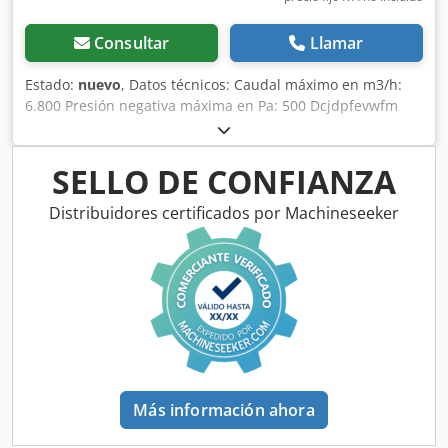
Consultar
Llamar
Estado:
nuevo
, Datos técnicos: Caudal máximo en m3/h:
6.800 Presión negativa máxima en Pa: 500 Dcjdpfevwfm
Sex Al Sjk Potencia nominal del motor: 0,75/2,1 kW ex (apto
para instalación en Zona 2 según ATEX) Área de filtrado en
m2: 2 Dimensiones (An x Pr x Al) en mm: 2.971 x 1.405 x
SELLO DE CONFIANZA
1.131 Diámetro de conexión: 300 mm Interruptor: 2 etapas
Cable de 5 m con enchufe y válvula de mariposa
Distribuidores certificados por Machineseeker
Más información ahora