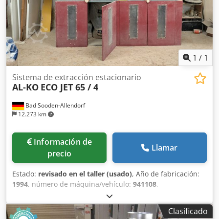
mariposa
1
/
1
Sistema de extracción estacionario
AL-KO
ECO JET 65 / 4
Bad Sooden-Allendorf
12.273 km
Información de
Llamar
precio
Estado:
revisado en el taller (usado)
, Año de fabricación:
1994
, número de máquina/vehículo:
941108
,
Funcionalidad:
totalmente funcional
, altura total:
2.520
mm
, longitud total:
2.580 mm
, ancho total:
1.000 mm
,
Clasificado
Sistema de extracción compacto con 3 sacos para virutas –