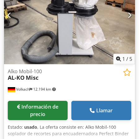
situado en el lado limpio, minimizando el riesgo de
explosión. El equipo dispone, además, de un sistema de
protección contra incendios. Dcedpfxsy Rz T Ho Al Sok
Ideal para lijadoras de banda ancha y todo tipo de polvos
secos en diversos procesos tecnológicos – las bolsas
filtrantes pueden cambiarse según los requisitos y el uso
previsto. Potencia del ventilador: 7,5 kW Capacidad: 6000
m3/h Vacío: 2400 Pa Diámetro de la boca: 300 mm Retorno
de aire Automatización para arranque directo desde las
1
/
5
máquinas. N.º de almacén: 1131
Alko Mobil-100
AL-KO
Misc
Volkach
12.194 km
Información de
Llamar
precio
Estado:
usado
, La oferta consiste en: Alko Mobil-100
soplador de recortes para encuadernadora Perfect Binder