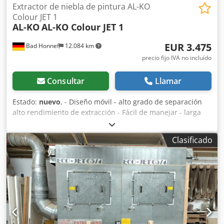
Extractor de niebla de pintura AL-KO
Colour JET 1
AL-KO
AL-KO Colour JET 1
EUR 3.475
Bad Honnef
12.084 km
precio fijo IVA no incluído
Consultar
Llamar
Estado:
nuevo
, - Diseño móvil - alto grado de separación
alto rendimiento de extracción - Fácil de manejar - larga
vida útil del filtro por tanto, poco tiempo de inactividad -
más flexible gracias a la tecnología de extracción con
Clasificado
sistema de placa frontal - certificado para ATEX Zona 2 -----
Datos técnicos ----- Dsdpfsu T Hrpsx Al Ssck Caudal de aire:
4.600 m³/h, presión utilizable: 500 Pa, Superficie filtrante
con prefiltro y filtro fino: 1 m², Ø de conexión: 300 mm,
Motor 400 V: 1,5 kW, Velocidad del motor: 1.410 rpm,
Dimensiones (LxAxA) abierto: 1.897 x 1.405 x 1.144 mm,
Dimensiones (LxAnxAl) cerrada: 1.012 x 1.405 x 912 mm,
Peso: 175 kg + 5 m de cable con enchufe y válvula de