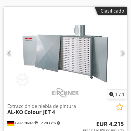
Clasificado
1
/
1
Extracción de niebla de pintura
AL-KO
Colour JET 4
EUR 4.215
Gerolzhofen
12.203 km
precio fijo IVA no incluído