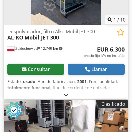
1
/
10
Despolvorador, filtro Alko Mobil JET 300
AL-KO
Mobil JET 300
EUR 6.300
Zdziechowice
12.749 km
precio fijo IVA no incluído
Consultar
Llamar
Estado:
usado
, Año de fabricación:
2001
, Funcionalidad:
totalmente funcional
, tipo de corriente de entrada:
trifásico
, capacidad de aspiración:
6.000 m³/h
, diámetro
del colector de admisión:
300 mm
, superficie filtrante:
31
Clasificado
m²
, Extractor de polvo, extractor de virutas, filtro
autolimpiante, de vacío, neumático ALKO MOBIL JET 300 El
filtro se limpia neumáticamente con impulsos de aire
comprimido durante el funcionamiento, lo que garantiza
una alta eficiencia del dispositivo. El ventilador está