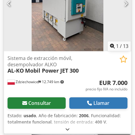
1
/
13
Sistema de extracción móvil,
desempolvador ALKO
AL-KO
Mobil Power JET 300
EUR 7.000
Zdziechowice
12.749 km
precio fijo IVA no incluído
Consultar
Llamar
Estado:
usado
, Año de fabricación:
2006
, Funcionalidad:
totalmente funcional
, tensión de entrada:
400 V
,
frecuencia de entrada:
50 Hz
, tipo de corriente de entrada:
trifásico
, vacío de admisión (máx.):
2.400 mbar
, capacidad