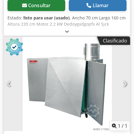
Consultar
Llamar
Estado:
listo para usar (usado)
, Ancho 70 cm Largo 160 cm
Altura 220 cm Motor 2,2 kW Dedoygxdgopfx Al Sjck
Clasificado
1
/
1