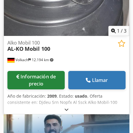
Caudal: 4900 m³/h. Vacío: 2740 Pa. Dodpozlcxqsfx Al Sock
Diámetro de la conexión: 250 mm. Retorno de aire.
Número de referencia: 0904.
1
/
3
Alko Mobil 100
AL-KO
Mobil 100
Volkach
12.194 km
Información de
Llamar
precio
Año de fabricación:
2009
, Estado:
usado
, Oferta
consistente en: Djdeu Srn Nopfx Al Ssck Alko Mobil-100
extractor de virutas para aglutinantes adhesivos - Peso:
24kg Si lo desea, podemos organizar para usted los
siguientes artículos: Embalaje, carga, transporte (por barco
o avión) incluido el despacho de aduanas Obtención de