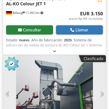
AL-KO
Colour JET 1
EUR 3.150
Bitburg
11.992 km
precio fijo IVA no incluído
Consultar
Llamar
Estado:
nuevo
, Año de fabricación:
2025
, Sistema de
extracción de niebla de pintura AL-KO Colour Jet 1 Sistema
de extracción de niebla de pintura listo para usar, con una
superficie de filtro de 1 m², filtro previo y filtro fino.
Clasificado
Diámetro de conexión: 300 mm, motor de 1,5 kW (apto
para la instalación en la zona 22 según ATEX), interruptor
de 1 velocidad + cable de 5 m con enchufe y válvula de
mariposa. Dodobumr Sepfx Al Ssck Construcción compacta
de acero que ahorra espacio. Chasis con ruedas.
Extracción indirecta cerca del suelo. Totalmente
premontado. Con cable de conexión y dispositivo de
inversión de fase. Paneles laterales ajustables. Captación
optimizada de la niebla de pulverización mediante una
cubierta frontal patentada. Larga vida útil del filtro.