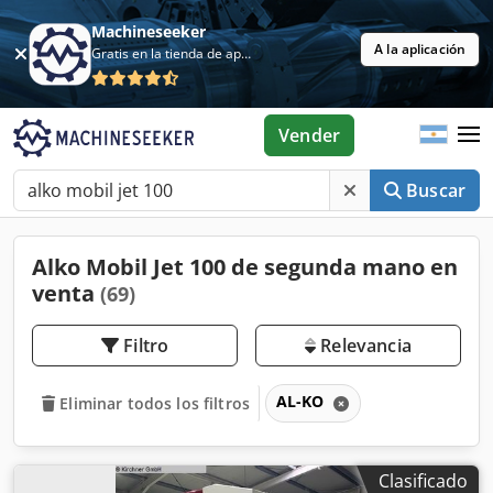
Machineseeker
A la aplicación
Gratis en la tienda de aplicaciones
Vender
Buscar
Alko Mobil Jet 100 de segunda mano en
venta
(69)
Filtro
Relevancia
AL-KO
Eliminar todos los filtros
Clasificado