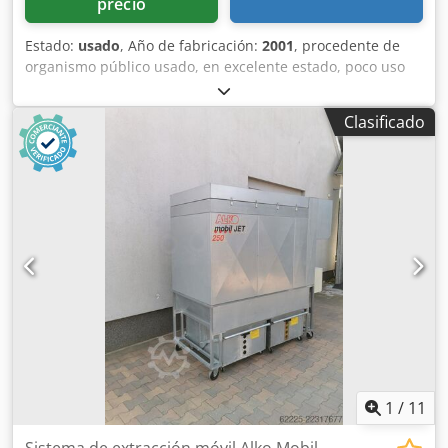
precio
Estado:
usado
, Año de fabricación:
2001
, procedente de
organismo público usado, en excelente estado, poco uso
Marca: AL-KO Modelo: Mobil Jet 100 Año de fabricación:
2001 Nº de serie: 2433306444 Unidad de aire limpio /
Clasificado
depresión Probado contra polvo GS Homologado CE Motor:
1,5 kW Diámetro de conexión: 100 mm Presión: 1572 Pa
Dcjdpfeyclxvox Al Ssk Caudal de aire: 770 m³/h 1 depósito
de recogida de 50 cm Limpieza del filtro manual Control de
presión del filtro Precio nuevo aprox. 3.600,00 EUR Espacio
necesario aprox. 1200 x 1700 x 2000 mm Peso aprox. 120
kg Ubicación: 97447 Gerolzhofen, carga libre, sin embalar
Entrega en estado actual tal como ha sido inspeccionado,
sin garantía ni responsabilidad
1
/
11
Sistema de extracción móvil Alko Mobil