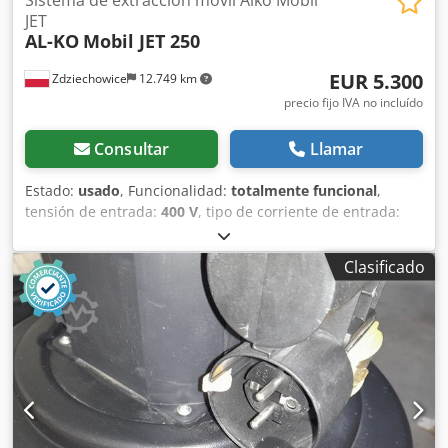
JET
AL-KO
Mobil JET 250
EUR 5.300
Zdziechowice
12.749 km
precio fijo IVA no incluído
Consultar
Llamar
Estado:
usado
, Funcionalidad:
totalmente funcional
,
tensión de entrada:
400 V
, tipo de corriente de entrada:
trifásico
, capacidad de aspiración:
4.900 m³/h
, diámetro
del colector de admisión:
250 mm
, Sistema de aspiración
Clasificado
de polvo, extractor de virutas, filtro autolimpiante
neumático de vacío Alko Mobil JET 250. El filtro se limpia
neumáticamente mediante pulsos de aire comprimido
durante el funcionamiento, lo que garantiza una alta
eficiencia del dispositivo. El ventilador está situado en el
lado limpio, lo que reduce al mínimo el riesgo de
explosión. Es ideal para lijadoras de banda ancha y para
todo tipo de polvo seco en diferentes procesos
tecnológicos. Ventilador con una potencia de 6,5 kW.