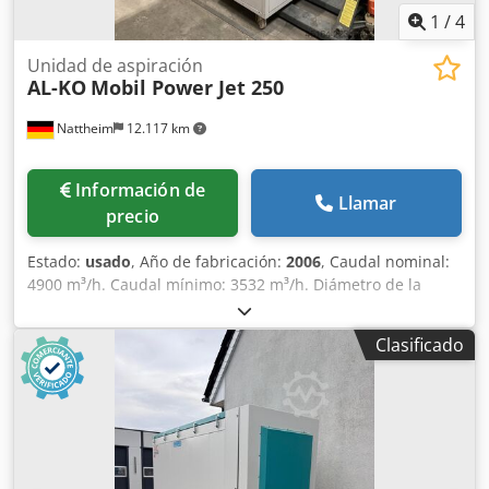
1
/
4
Unidad de aspiración
AL-KO
Mobil Power Jet 250
Nattheim
12.117 km
Información de
Llamar
precio
Estado:
usado
, Año de fabricación:
2006
, Caudal nominal:
4900 m³/h. Caudal mínimo: 3532 m³/h. Diámetro de la
conexión de aspiración: 250 mm. Presión estática a caudal
mínimo: 2740 Pa. Presión de aire de conexión: 8,5 bar.
Clasificado
Motor: 6,5 kW. Ubicación del almacén: Nattheim. Dodpszl
Tdwsfx Al Seck