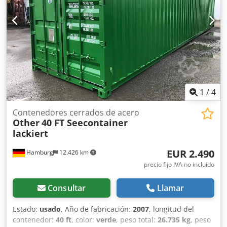
y bastidor: 450 mm Velocidad de trabajo: 100 mm/s
Velocidad de retorno: 110 mm/s Ejes: auto X1, X2, Y1, Y2,
Z1 , Z2 , R Herramientas: disponibles Peso: 7 T Otros:
Pantalla nueva sustituida recientemente, teclado acoplado
para facilitar su uso. Cedpfx Aerfx Utobforf Si usted tiene
más preguntas, estaremos encantados de responder.
1
/
4
Contenedores cerrados de acero
Other
40 FT Seecontainer
lackiert
EUR 2.490
Hamburg
12.426 km
precio fijo IVA no incluído
Consultar
Llamar
Estado:
usado
, Año de fabricación:
2007
, longitud del
contenedor:
40 ft
, color:
verde
, peso total:
26.735 kg
, peso