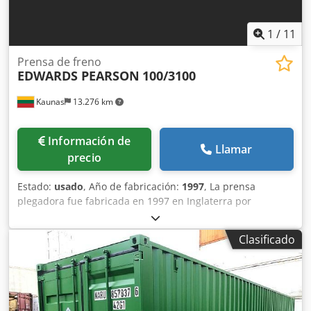
1
/
11
Prensa de freno
EDWARDS PEARSON
100/3100
Kaunas
13.276 km
Información de
Llamar
precio
Estado:
usado
, Año de fabricación:
1997
, La prensa
plegadora fue fabricada en 1997 en Inglaterra por
EDWARDS PEARSON. La prensa plegadora está en buenas
condiciones, se vende con herramientas. Siempre revisada
Clasificado
y mantenida a tiempo. Las máquinas herramientas están
conectadas y pueden ser probadas e inspeccionadas.
Especificaciones: Modelo: EDWARDS PEARSON 100/3100
PR6 Año: 1997 Longitud de trabajo: 3 100 mm Capacidad
de plegado: 100 T Recorrido: 172 mm Distancia entre mesa