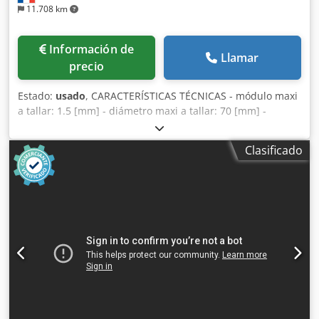
11.708 km
Información de
Llamar
precio
Estado:
usado
, CARACTERÍSTICAS TÉCNICAS - módulo maxi
a tallar: 1.5 [mm] - diámetro maxi a tallar: 70 [mm] -
longitud maxi a tallar: 100 [mm] - longitud maxi de la
pieza: 200 [mm] - número de dientes mini a tallar: 3 -
Clasificado
número de hilos de rosca del tornillo sin fin (acesorios
speciales): 1 - ángulo de hélice: 0-90° - diámetro maxi de la
fresa: 50 [mm] - 11 velocidades normales de la fresa -
velocidad máquina normal: 226–2100 [rev/min] - potencia:
1.5 [kW] - peso neto: 1035 [kg]. Crsdpfx Abeuhbplefsf
EQUIPAMIENTO - con cargador de pieza