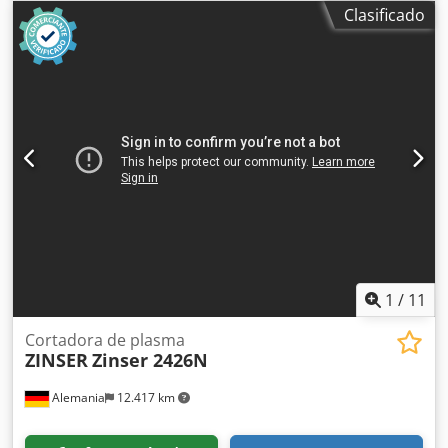
máxima de posicionamiento, eje X,Y: 0,05 mm Espesor
Clasificado
máximo de acero estructural: 30 mm Espesor máximo de
acero inoxidable: 25 mm Espesor máximo de aluminio: 25
mm Cjdpfsv U A I Ijx Abferf Espesor máximo de latón: 20
mm Espesor máximo de cobre: 10 mm Peso máximo de la
pieza de trabajo: 1500 kg Longitud: 9500 mm Ancho: 4200
mm Altura: 2600 mm Peso de la máquina: 5300 kg Potencia
total de conexión: 60 kW Equipamiento estándar
Componentes: Guía lineal de alta precisión: WON (Corea) o
Rellong (Taiwán). Cremallera de alta precisión: Strronse
(Alemania). Reductor de engranajes de alta precisión:
Techmech (Alemania). Servomotor y accionamiento:
Inovance (China). Válvulas proporcionales controladas
eléctricamente:
1
/
11
Cortadora de plasma
ZINSER
Zinser 2426N
Alemania
12.417 km