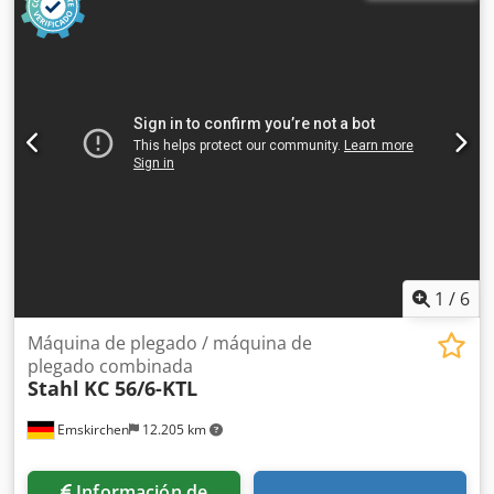
(máx.):
12 mm
, con ByLaser 4400 con eje rotativo Control
CNC ByVision con mesa intercambiable Datos técnicos:
Dimensión nominal de la chapa X, Y: 3000 x 1500 mm Área
de corte X, Y: 3048 x 1524 mm Carrera del cabezal de corte
Z: 170 mm Eje rotativo: Alojamiento de perfil mandril de
sujeción: 15-315 mm Alimentación de perfil a través del
mandril: 15-155 mm Longitud máxima de mecanizado de
perfil: 2700 mm Potencia láser: 4,4 kW Espesor de material
acero: 25 mm Credpfx Asy N Rgmsbfef Espesor de material
acero inoxidable: 20 mm Espesor de material aluminio: 12
mm Peso aprox.: 13.500 kg Los datos técnicos, accesorios y
la descripción de la máquina no son vinculantes.
1
/
6
Máquina de plegado / máquina de
plegado combinada
Stahl
KC 56/6-KTL
Emskirchen
12.205 km
Información de