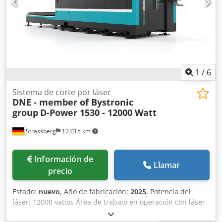
mm - brazos de soporte frontales - puntero partido, -
matriz universal
1
/
6
Sistema de corte por láser
DNE - member of Bystronic
group
D-Power 1530 - 12000 Watt
Strassberg
12.015 km
Información de
Llamar
precio
Estado:
nuevo
, Año de fabricación:
2025
, Potencia del
láser: 12000 vatios Área de trabajo en operación con láser:
3048 x 1524 x 280 mm Simultáneo: 150 m/min Precisión