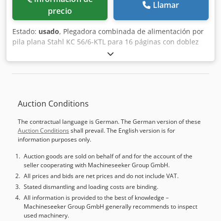
Llamar
precio
Estado:
usado
, Plegadora combinada de alimentación por
pila plana Stahl KC 56/6-KTL para 16 páginas con doblez
cruzado, 6 bolsas y 2 cuchillas con bolsa lateral Máquina
de plegado / Plegadora combinada Stahl KC 56/6-KTL
Plegadora de 16 páginas / Doble cruzado de 16 páginas
Año 1990 - Nº de serie 41655/90-169032 Ancho de trabajo
máx. 780 mm Alimentador por pila plana 1ª estación: 6
Auction Conditions
bolsas 2ª estación: 2 cuchillas con bolsa lateral Unidad
encoladora Planatol Cjdpsyw Hg Sjfx Abferf Entrega en
The contractual language is German. The German version of these
cascada Stahl SAK Incluye compresor y manuales
Auction Conditions
shall prevail. The English version is for
Inspección online por vídeo vía WhatsApp, MS Zoom o
information purposes only.
Telegram En stock en Emskirchen/Núremberg - Disponible
de inmediato - Se puede probar
Auction goods are sold on behalf of and for the account of the
seller cooperating with Machineseeker Group GmbH.
All prices and bids are net prices and do not include VAT.
Stated dismantling and loading costs are binding.
All information is provided to the best of knowledge –
Machineseeker Group GmbH generally recommends to inspect
used machinery.