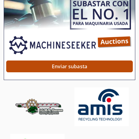
Cabezal De Corte
Caja De Herramientas
Carpeta De Cuchillo
Cizalla De Corte
Corte Con Mecanizado De Piezas
Enviar subasta
Cuchilla De Corte
Cuchillas De Cepilladora
Herramienta De Máquina
Herramientas De Ajuste
Herramientas De Corte
Herramientas De Sujecion