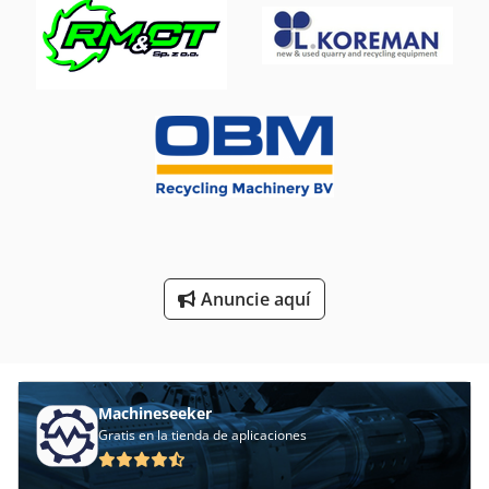
Herramientas Para
Lotes De Accesorios
Máquinas De Herramientas
Piezas De Recambio
Piezas De Repuesto
Recortes De La Lata De Cizallas Con Eyector
Anuncie aquí
Machineseeker
Gratis en la tienda de aplicaciones