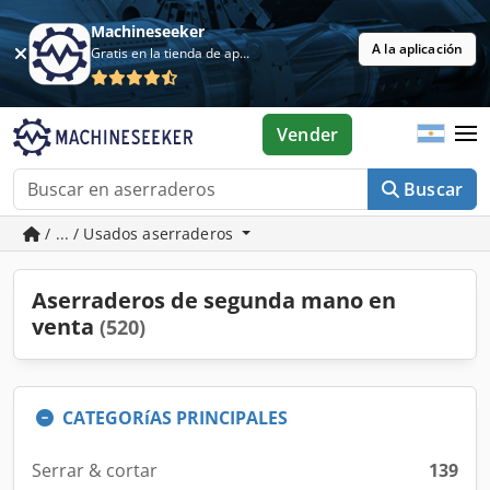
Machineseeker
A la aplicación
Gratis en la tienda de aplicaciones
Vender
Buscar
/ ... / Usados aserraderos
Aserraderos de segunda mano en
venta
(520)
CATEGORíAS PRINCIPALES
Serrar & cortar
139