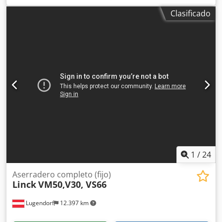
fabricada por la empresa austriaca Lindner. La trituradora
Clasificado
de discos está equipada con dos motores eléctricos de 37
kW, y la máquina para astillar madera con un motor
eléctrico de 90 kW. Línea de trabajo muy sencilla y en buen
estado. Incluye una máquina para afilar cuchillas Reform.
Se entrega cargada en un camión. También podemos
incluir el servicio de desmontaje. Chsdpfx Abszrn Ecj Tja
1
/
24
Aserradero completo (fijo)
Linck
VM50,V30, VS66
Lugendorf
12.397 km