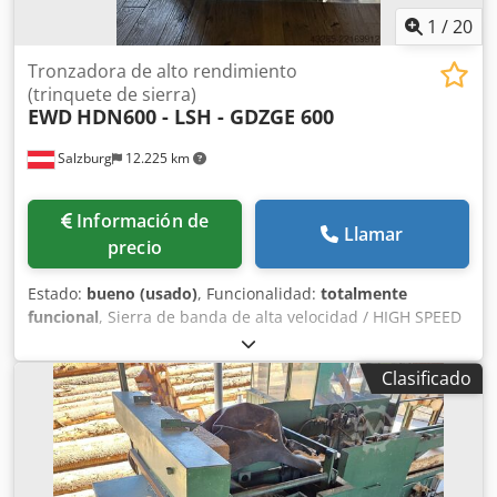
1
/
20
Tronzadora de alto rendimiento
(trinquete de sierra)
EWD
HDN600 - LSH - GDZGE 600
Salzburg
12.225 km
Información de
Llamar
precio
Estado:
bueno (usado)
, Funcionalidad:
totalmente
funcional
, Sierra de banda de alta velocidad / HIGH SPEED
FRAME SAW EWD HDN 600 DATOS TÉCNICOS: Cjdpfozfwl
Eox Ab Tsha Sierra de banda de alto rendimiento, en buen
Clasificado
estado Ancho del marco: 710 x 735 mm Carrera: 600 mm
Velocidad de rotación: 310 RPM Totalmente hidráulica, con
ajuste automático del voladizo Tensor hidráulico de la
sierra y sistema de sujeción de la hoja Motor de
transmisión y reductor Cuadro eléctrico con control Cuña