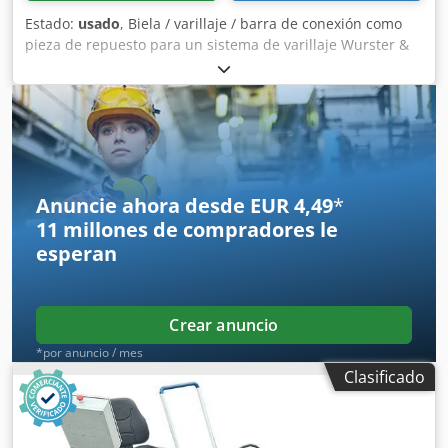
Estado:
usado
, Biela / varillaje / barra de conexión como
pieza de repuesto para un sistema de varillaje Wurster &
Dietz GXV 71 o EWD. Datos técnicos: - Longitud total:
aproximadamente 3.270 mm - D1: 190 mm - D2: 150 mm
Csdszrx Etjpfx Ab Tjha - Grosor del material: 50 mm -
Distancia entre ejes: aproximadamente 3.020 mm
Anuncie ahora desde EUR 4,49
*
11 millones de compradores
le
esperan
Crear anuncio
*por anuncio / mes
Clasificado