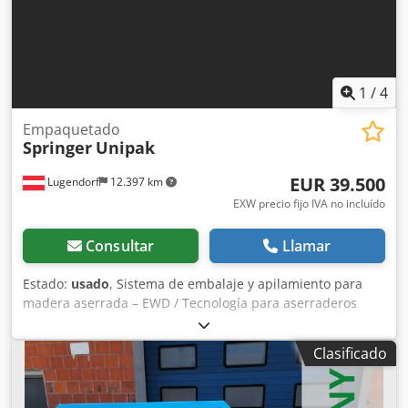
clasificación automática de la madera - el precio incluye
alimentador de troncos, 2x cintas transportadoras de
evacuación y 1x cinta clasificadora
1
/
4
Empaquetado
Springer
Unipak
EUR 39.500
Lugendorf
12.397 km
EXW precio fijo IVA no incluído
Consultar
Llamar
Estado:
usado
, Sistema de embalaje y apilamiento para
madera aserrada – EWD / Tecnología para aserraderos
Sistema de embalaje y carga para madera aserrada Se
ofrece a la venta un sistema de embalaje y apilamiento de
Clasificado
alta calidad para la manipulación y carga automatizadas
de madera aserrada. El sistema es adecuado para
aserraderos y empresas de procesamiento de madera, y