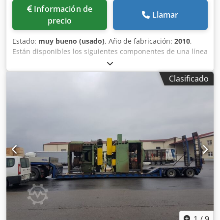
Información de
Llamar
precio
Estado:
muy bueno (usado)
, Año de fabricación:
2010
,
Están disponibles los siguientes componentes de una línea
de aserrado Linck VM50: ¡El estado de las máquinas es
muy bueno! Dispositivo de alimentación ZV21, modelo EV
Clasificado
50 (en stock) Desbastadora perfiladora ZD31, modelo
VM50, 2 × 200 kW (en stock) Dispositivo de extracción AV31,
modelo VZM (en stock) Chedpfxozfwlfo Ab Tsa Dispositivo
de centrado VZ21, modelo VZV (en stock) Dispositivo
girador de madera DV21, modelo DV70-2 (en stock)
Componentes adicionales: Dispositivo de alimentación y
centrado EVP – disponible a partir de septiembre 2026
Desbastadora perfiladora VM50, 2 × 200 kW – disponible a
partir de septiembre 2026 Unidad perfiladora VMP450 F61,
4 × 110 kW – disponible a partir de septiembre 2026
1
/
9