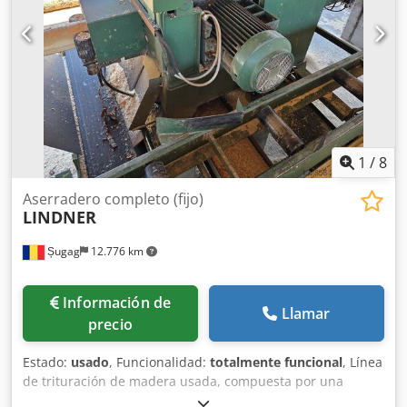
divisora tipo AVER, con accionamiento hidráulico En muy
buen estado (¡también disponible con revisión completa!)
En óptimas condiciones, con carro tensor de control
remoto ¡Además, en stock: 1 sierra de banda EWD LSH y 1
sierra de banda EWD GDZGE 600!
1
/
8
Aserradero completo (fijo)
LINDNER
Șugag
12.776 km
Información de
Llamar
precio
Estado:
usado
, Funcionalidad:
totalmente funcional
, Línea
de trituración de madera usada, compuesta por una
máquina para astillar madera y una trituradora de discos,