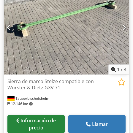
del tronco a cortar: 520 mm - Diámetro máximo del tronco
a cortar: 250 mm Cjdpfszrx E Hex Ab Tsha - Motor:
eléctrico, 230 V - Peso: aproximadamente 50 kg
1
/
4
Sierra de marco Stelze compatible con
Wurster & Dietz GXV 71.
Tauberbischofsheim
12.146 km
Información de
Llamar
precio