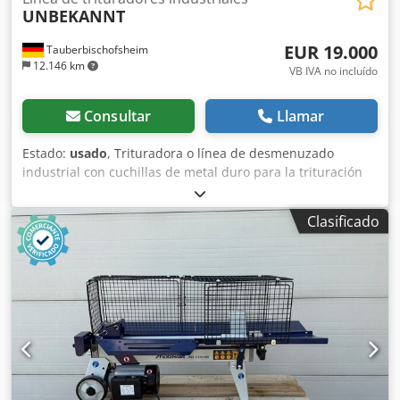
UNBEKANNT
EUR 19.000
Tauberbischofsheim
12.146 km
VB IVA no incluído
Consultar
Llamar
Estado:
usado
, Trituradora o línea de desmenuzado
industrial con cuchillas de metal duro para la trituración
de diversos materiales como madera, cartón, esteras de
fibra de vidrio o materiales similares, por ejemplo, como
Clasificado
pretratamiento para procesos de reciclaje. La instalación
consta de dos cintas transportadoras de alimentación, la
trituradora, un ventilador de transporte y una cabina
insonorizada. Datos técnicos: - Potencia total: 31,7 kW -
Motor de la trituradora: 7,5 kW Codjzrx Hdopfx Ab Toha -
Ancho de entrada: 550 mm - Altura de entrada: aprox.
25/75 mm - Ventilador: 22 kW / 10.800 m³/h