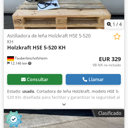
1
/
4
Astilladora de leña Holzkraft HSE 5-520
KH
Holzkraft
HSE 5-520 KH
EUR 329
Tauberbischofsheim
12.146 km
VB IVA no incluído
Consultar
Llamar
Estado:
usado
, Cortadora de leña Holzkraft, modelo HSE 5-
520 KH, diseñada para facilitar y garantizar la seguridad al
cortar troncos pequeños, tanto para uso privado como
semiprofesional. Su diseño compacto y su fácil manejo
Clasificado
permiten trabajar de forma eficiente, incluso en espacios
reducidos. Ideal para la preparación de leña. Datos
técnicos: - Fuerza de corte: 5 toneladas - Longitud máxima