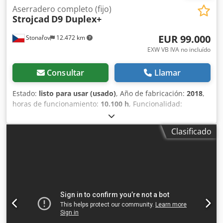
Aserradero completo (fijo)
Strojcad
D9 Duplex+
EUR 99.000
Stonařov
12.472 km
EXW VB IVA no incluído
Consultar
Llamar
Estado:
listo para usar (usado)
, Año de fabricación:
2018
,
horas de funcionamiento:
10.100 h
, Funcionalidad:
totalmente funcional
, tipo de corriente de entrada:
trifásico
, longitud de corte (máx.):
8.000 mm
, peso total:
Clasificado
19.000 kg
, altura de corte (máx.):
800 mm
, corriente de
entrada:
250 A
, tensión de entrada:
400 V
, ancho de la
hoja de sierra:
500 mm
, diámetro sierra principal:
500
mm
, Equipamiento:
cabina, marcador, sistema de
lubricación centralizada
, - Sierra circular para troncos,
totalmente funcional - diámetro máximo de tronco 800
mm, longitud máxima 6 m, piezas individuales hasta 8 m
Chodpfxsyc Ncre Ab Tea - tamaño máximo de la madera
180/180 mm, en modo de tablero ancho 310/180 mm -