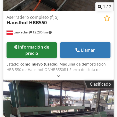
1
/
2
Aserradero completo (fijo)
Hauslhof
HBB550
Laakirchen
12.286 km
Información de
Llamar
precio
Estado:
como nuevo (usado)
, Máquina de demostración
HBB 550 de Hauslhof G-VHBB550R1 Sierra de cinta de
bloque robusta para un diámetro de tronco de hasta 55
cm, buena precisión de corte, ajuste de altura exacto y
Clasificado
sencillo, de fácil manejo. Parte superior con recubrimiento
en polvo, base parcialmente galvanizada. Se puede
ampliar de forma ilimitada con secciones de extensión.
Chedjzqq Nnopfx Ab Tsa Certificación CE. ¡El original!, ¡no
una copia! Datos técnicos: diámetro máximo del tronco:
550 mm ancho máximo de la tabla: 460 mm potencia del