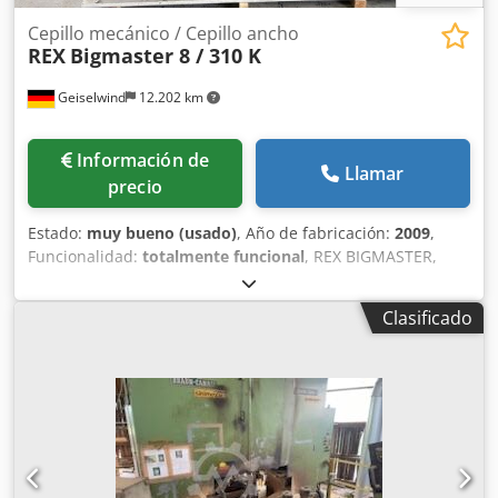
Cepillo mecánico / Cepillo ancho
REX
Bigmaster 8 / 310 K
Geiselwind
12.202 km
Información de
Llamar
precio
Estado:
muy bueno (usado)
, Año de fabricación:
2009
,
Funcionalidad:
totalmente funcional
, REX BIGMASTER,
máquina regruesadora A+D+FR+FL+AFV+NSH+HFRo+HFRu
Cedpfx Aezrtpmob Toha 6 rodillos + 2 unidades de
Clasificado
cepillado. Disposición de los rodillos: U-O-L-R-O-U Avance
regulado por frecuencia hasta 80 m/min. Ancho de
cepillado: 310 mm. Altura de cepillado: 205/300. Control de
posicionamiento. Armario eléctrico con control y unidad de
potencia. Panel de control. Cabina con aislamiento
acústico. 2 juegos de herramientas. Documentación
técnica.