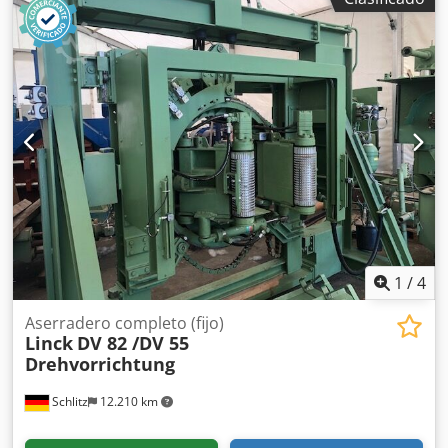
1
/
4
Aserradero completo (fijo)
Linck
DV 82 /DV 55
Drehvorrichtung
Schlitz
12.210 km