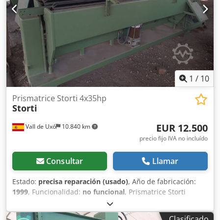
motor S6: 3,7 kW (3 kW S1) longitud de corte, versión
básica: 3,7 m longitud de la cinta de sierra: 3200 mm
ancho de la cinta de sierra: hasta 35 mm longitud de corte,
sección de extensión (opcional): 2,3 m peso: 355 kg
1
/
10
Prismatrice Storti 4x35hp
Storti
EUR 12.500
Vall de Uxó
10.840 km
precio fijo IVA no incluído
Consultar
Llamar
Estado:
precisa reparación (usado)
, Año de fabricación:
1999
, Funcionalidad:
no funcional
, Prismatrice Storti
4x35hp Entrada de rodillos Salida Cedpslxqk Refx Ab Toha
Casa de comandos Maquinaria para restaurar
Clasificado