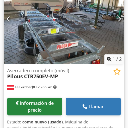
Sierra múltiple de doble eje de 2x55kW – Documentación
DTR + CE original – Sierra múltiple usada, en muy buen
estado Csdpfx Abezh Ip To Tsha Precio neto: 88 900 PLN
Precio neto: 21 200 EUR dependiendo del tipo de cambio
4,2 EUR (Los precios pueden variar con mayores
fluctuaciones)
1
/
2
Aserradero completo (móvil)
Pilous
CTR750EV-MP
Laakirchen
12.286 km
Información de
Llamar
precio
Estado:
como nuevo (usado)
, Máquina de
exposición/demostración La nueva y moderna sierra de