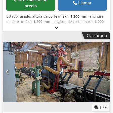
Llamar
precio
Estado:
usado
, altura de corte (máx.):
1.200 mm
, anchura
de corte (máx.):
1.200 mm
, longitud de corte (máx.):
6.000
mm
, potencia del motor del husillo:
5.000 W
, banco fijo,
cabezal móvil cadena con movimiento vertical en diagonal
Clasificado
Chsdeyzrcmjpfx Ab Tja corte automático banda
transportadora para la recogida de residuos
1
/
6