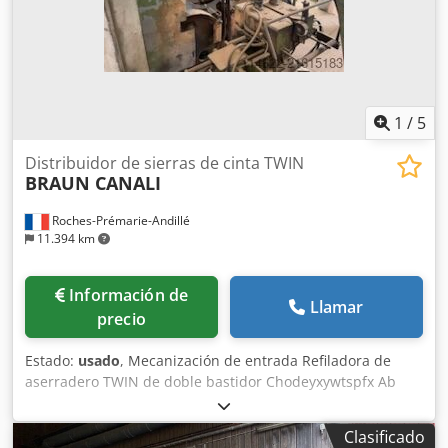
1
/
5
Distribuidor de sierras de cinta TWIN
BRAUN CANALI
Roches-Prémarie-Andillé
11.394 km
Información de
Llamar
precio
Estado:
usado
, Mecanización de entrada Refiladora de
aserradero TWIN de doble bastidor Chodeyxywtspfx Ab
Tea Diámetro de las sierras: 120 mm
Clasificado