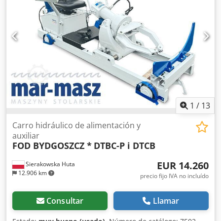
1
/
13
Carro hidráulico de alimentación y
auxiliar
FOD BYDGOSZCZ *
DTBC-P i DTCB
EUR 14.260
Sierakowska Huta
12.906 km
precio fijo IVA no incluído
Consultar
Llamar