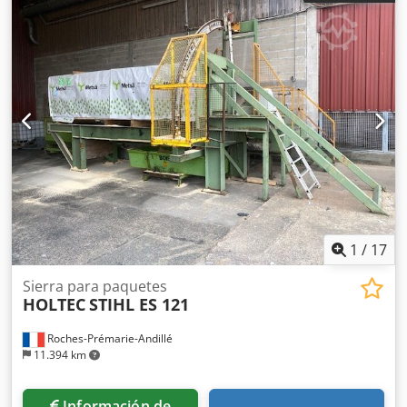
1
/
17
Sierra para paquetes
HOLTEC
STIHL ES 121
Roches-Prémarie-Andillé
11.394 km
Información de