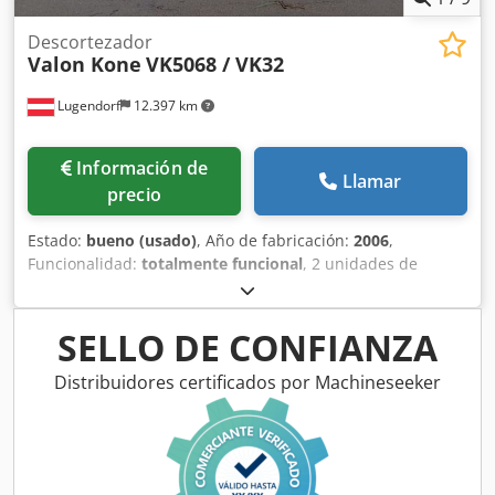
Descortezador
Valon Kone
VK5068 / VK32
Lugendorf
12.397 km
Información de
Llamar
precio
Estado:
bueno (usado)
, Año de fabricación:
2006
,
Funcionalidad:
totalmente funcional
, 2 unidades de
máquinas descortezadoras: 1x VK5068 y 1x VK32 en
ESTADO IMPECABLE. VK 5068 diámetro de descortezado
100-680 mm / VK 32 100-820 mm. Máquina con tecnología
SELLO DE CONFIANZA
Air-Seal, que permite ajustar la presión de la cuchilla
durante el proceso de descortezado. Chodpfxjzfwlle Ab
Distribuidores certificados por Machineseeker
Toa