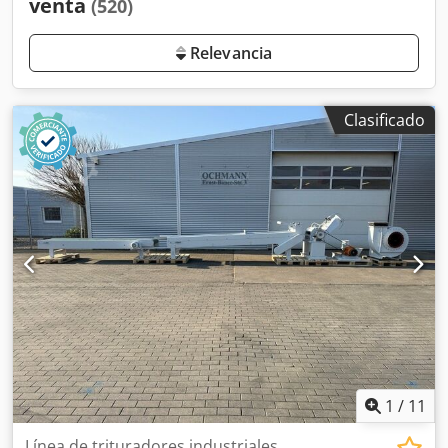
venta
(520)
Relevancia
Clasificado
1
/
11
Línea de trituradores industriales