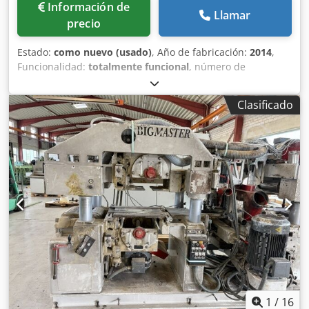
Información de
Llamar
precio
Estado:
como nuevo (usado)
, Año de fabricación:
2014
,
Funcionalidad:
totalmente funcional
, número de
máquina/vehículo:
9911294-0120
, Dispositivo de rotación
DV 55, fabricado en 2014, utilizable tanto en el corte previo
Clasificado
como en el corte final. Chsdpfx Abjzpygte Tsa ¡En perfecto
estado! Tenemos 2 unidades disponibles en nuestro
almacén de Schlitz.
1
/
16