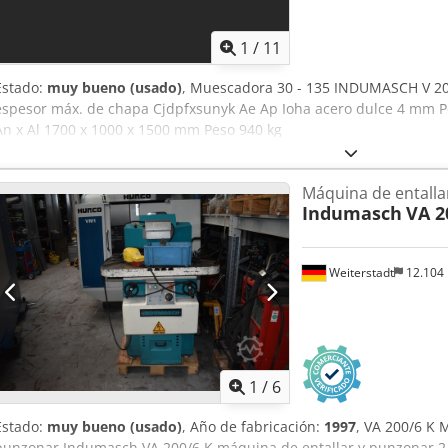
1
/
11
Estado:
muy bueno (usado)
, Muescadora 30 - 135 INDUMASCH V 204
espesor máx. de chapa Cjdpfxsunyk Ae Ap Ioha acero dulce 4 mm P
An x Al 1700 x 1000 x 1500 mm Peso 940 kg
Máquina de entalla
Indumasch
VA 2
Weiterstadt
12.104
1
/
6
Estado:
muy bueno (usado)
, Año de fabricación:
1997
, VA 200/6 K 
punzonar Indumasch VA 200/6 K máquina de entallar y punzonar 2