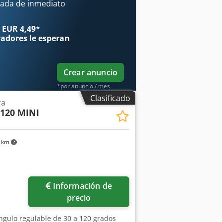
ada de inmediato
 EUR 4,49
*
radores
le esperan
Crear anuncio
*por anuncio / mes
Clasificado
ra
 120 MINI
1 km
Información de
precio
gulo regulable de 30 a 120 grados