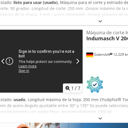
Estado:
listo para usar (usado)
, Máquina para el corte y estriado
corte: 90 grados -Longitud de corte: 250 mm -Grosor máximo de la 
máximo de la chapa: 3 mm / acero inoxidable -Grosor máximo de l
ciclos: aproximadamente 55 ciclos por minuto -Tamaño de la mesa:
longitud y ángulo, ajustables de forma continua Codpfezl Aldsx Ap 
Máquina de corte 
Potencia del motor: 4 kW -Mando: pedal y pulsador -Altura de tra
Indumasch
V 20
de la máquina Dimensiones: Largo x Ancho x Alto: 0,9 x 0,9 x 1,2 met
omisiones.
Gütersloh
12.229 
1
/
7
Estado:
usado
, Longitud máxima de la hoja: 200 mm Chsdpfozfll To
mm de acero Ángulo ajustable entre 30° y 135° Se puede selecciona
funcionamiento con pedal Peso: aproximadamente 1000 kg