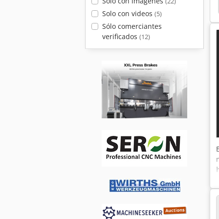
Solo con imágenes
(22)
ina Ryobi 784 4 Colores
Boschert K30-120 Mini S
Solo con videos
(5)
Sólo comerciantes
verificados
(12)