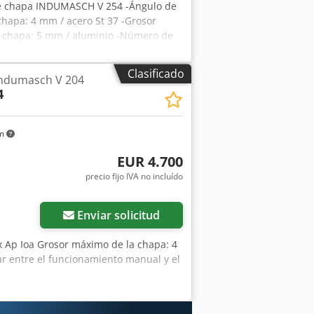
 de chapa INDUMASCH V 254 -Ángulo de
chapa: 4 mm / acero St 37 -Grosor
a chapa: 5 mm / aluminio -Número de
 800 x 800 mm -Topes / topes de
Isha -Accionamiento: hidráulico -
Clasificado
Indumasch V 204
bajo: aproximadamente 950 mm -Patas
4
ros / Peso: 700 kg Salvo errores u
km
EUR 4.700
precio fijo IVA no incluído
Enviar solicitud
x Ap Ioa Grosor máximo de la chapa: 4
r entre el funcionamiento manual y el