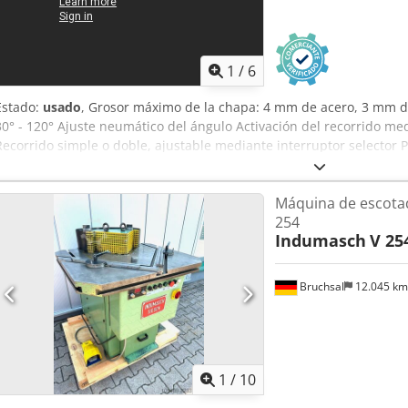
1
/
6
Estado:
usado
, Grosor máximo de la chapa: 4 mm de acero, 3 mm de
30° - 120° Ajuste neumático del ángulo Activación del recorrido me
Recorrido simple o doble, ajustable mediante interruptor selector
Máquina de escot
254
Indumasch
V 25
Bruchsal
12.045 k
1
/
10