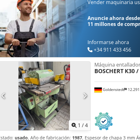
Vender maquinaria us
Anuncie ahora desde
11 millones de comp
Informarse ahora
+34 911 433 456
Máquina entallado
BOSCHERT
K30 /
Goldenstedt
12.29
1
/
4
Estado:
usado
, Año de fabricación:
1987
, Espesor de chapa 3 mm Án