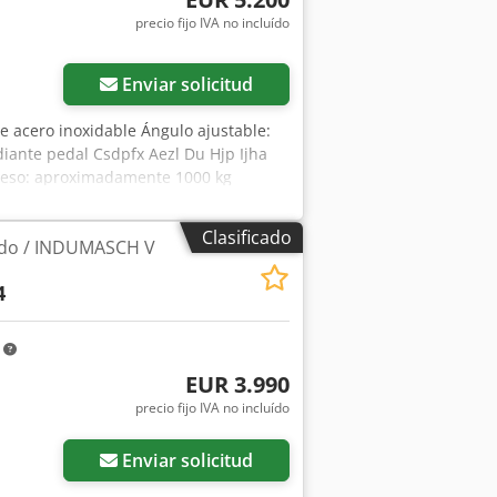
precio fijo IVA no incluído
Enviar solicitud
 acero inoxidable Ángulo ajustable:
diante pedal Csdpfx Aezl Du Hjp Ijha
 Peso: aproximadamente 1000 kg
Clasificado
ado / INDUMASCH V
4
m
EUR 3.990
precio fijo IVA no incluído
Enviar solicitud