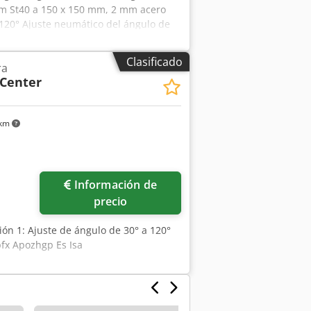
mm St40 a 150 x 150 mm, 2 mm acero
 120° Ajuste neumático del ángulo de
cuentra en buen estado
Clasificado
ra
oCenter
 km
Pedir más fotos
Información de
precio
ción 1: Ajuste de ángulo de 30° a 120°
fx Apozhgp Es Isa