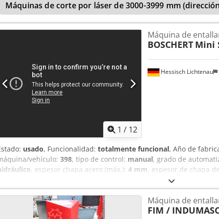
Máquinas de corte por láser de 3000-3999 mm (dirección
Máquina de entalla
BOSCHERT
Mini 
Hessisch Lichtenau
1
/
12
Estado:
usado
, Funcionalidad:
totalmente funcional
, Año de fabric
máquina/vehículo:
398
, tipo de control:
manual
, grado de automati
hidráulico
, espesor chapa acero (máx.):
4 mm
, espesor de chapa de
frecuencia de entrada:
50 Hz
, tipo de corriente de entrada:
trifásic
(máx.):
150 mm
, Equipamiento:
llave de escuadra, mando a distanc
Máquina de entalla
(muesca de 90°) - Acero dulce: 4,0 mm - Acero inoxidable: 3,0 mm Á
FIM / INDUMAS
corte: 150 x 150 mm Altura de trabajo: 900 mm Mesa: 1000 x 650 m