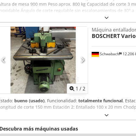
Altura de mesa 900 mm Peso aprox. 800 kg Capacidad de corte 3 
inoxidable Ángulo de corte regulable sin escalonamientos de 30° a
corte (sistema Boschert) Cedpfxjy Ihano Ap Ioha La máquina se en
Máquina entallado
BOSCHERT
Vari
Schwabach
12.206
1
/
2
Estado:
bueno (usado)
, Funcionalidad:
totalmente funcional
, Esta
Longitud de corte 150 mm Estación 2: Entallado 100 x 20 mm Chodp
Descubra más máquinas usadas