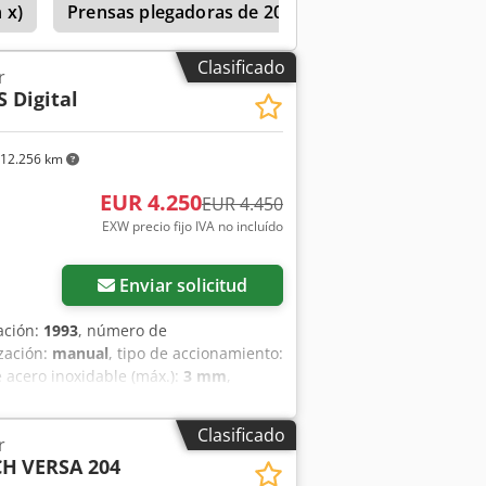
 x)
Prensas plegadoras de 200-299 t de presión
Clasificado
r
S Digital
12.256 km
EUR 4.250
EUR 4.450
EXW precio fijo IVA no incluído
Enviar solicitud
ación:
1993
, número de
zación:
manual
, tipo de accionamiento:
 acero inoxidable (máx.):
3 mm
,
o
, peso total:
900 kg
, longitud de corte
ia de pie
, Rendimiento de corte
Clasificado
r
ngulo de corte: 30-120° Longitud de
CH
VERSA 204
m Potencia del motor: 3,0 kW Peso