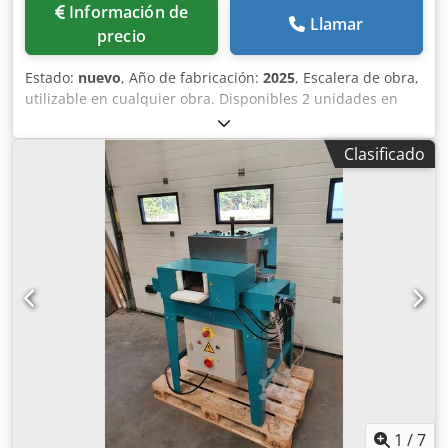
Información de
Llamar
precio
Estado:
nuevo
, Año de fabricación:
2025
, Escalera de obra,
utilizable en cualquier obra. Disponibles 2 unidades en
stock. Cedpfxozhhl Io Al Asrf Puede ser montada por una
sola persona en 15 minutos. Se pueden montar 2 escaleras
Clasificado
una encima de otra. Escalera de medio giro, para la
izquierda y para la derecha. Una escalera completa se
puede almacenar en un palé estándar.
1
/
7