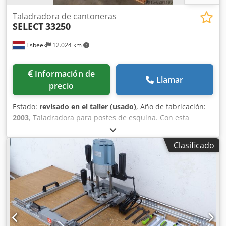
Taladradora de cantoneras
SELECT
33250
Esbeek
12.024 km
Información de
Llamar
precio
Estado:
revisado en el taller (usado)
, Año de fabricación:
2003
, Taladradora para postes de esquina. Con esta
máquina se pueden taladrar con precisión los postes de
esquina que se colocan uno encima del otro.
Clasificado
Independientemente de las dimensiones de los postes, la
máquina taladra dos orificios para tacos, lo que permite
montar los postes centrados uno sobre el otro. La máquina
ha sido revisada y está lista para su uso. Crjdpeg U U D
Rjfx Al Aef