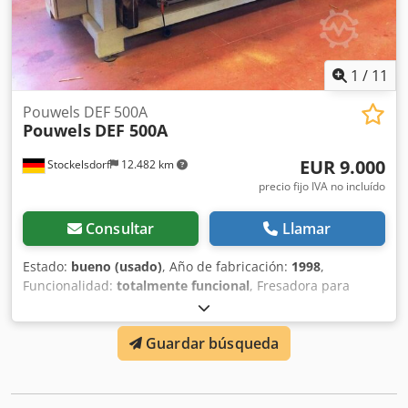
1
/
11
Pouwels DEF 500A
Pouwels
DEF 500A
EUR 9.000
Stockelsdorf
12.482 km
precio fijo IVA no incluído
Consultar
Llamar
Estado:
bueno (usado)
, Año de fabricación:
1998
,
Funcionalidad:
totalmente funcional
, Fresadora para
escaleras. Se vende debido a la adquisición de una nueva
fresadora CNC de 5 ejes. Longitud de fresado: 4.750 mm
Guardar búsqueda
Ancho de fresado: 900 mm Altura de paso: 150 mm
Longitud de la mesa: 6.000 mm El cabezal es giratorio: 70°
El cabezal de ranurado es inclinable: 90° Número de
cabezales: 1 Motor principal: 4 kW Tipo: máquina