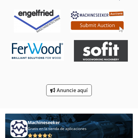
Fresadora De Mesa
Fresadora De Metal
Fresadora De Perforación
Fresadora De Ranuras
Fresadora De Torreta
Fresadora Del Eslabón Giratorio
Fresadora Y Centro De Mecanizado Cnc
Anuncie aquí
Herramientas De Fresado
Mesa De Fresado
Machineseeker
Gratis en la tienda de aplicaciones