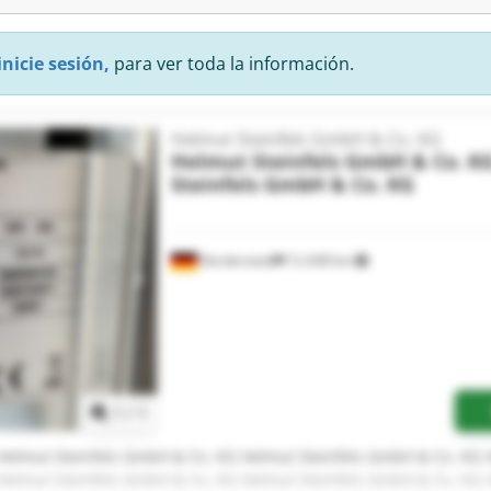
inicie sesión,
para ver toda la información.
Helmut Steinfels GmbH & Co. KG
Helmut Steinfels GmbH & Co. K
Steinfels GmbH & Co. KG
Norderstedt
12.438 km
Pedir más fotos
1
/
1
Helmut Steinfels GmbH & Co. KG Helmut Steinfels GmbH & Co. KG 
Helmut Steinfels GmbH & Co. KG Helmut Steinfels GmbH & Co. KG 