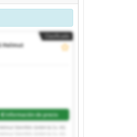
Clasificado
G
Helmut
Información de precio
Helmut Steinfels GmbH & Co. KG
Helmut Steinfels GmbH & Co. KG