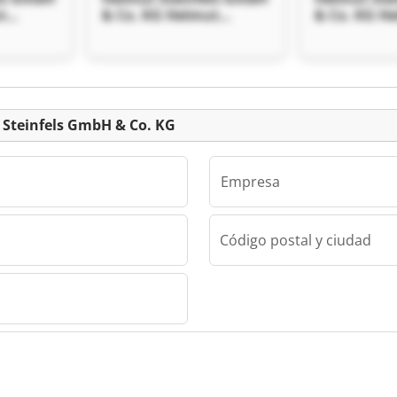
t
& Co. KG Helmut
& Co. KG H
 & Co.
Steinfels GmbH & Co.
Steinfels G
KG
KG
Clasificado
t Steinfels GmbH & Co. KG
Empresa
Código postal y ciudad
Helmut Steinfels GmbH & Co. KG
ls GmbH
t
 & Co.