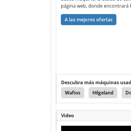
página web, donde encontrará f
A las mejores ofertas
Descubra más máquinas usa
National
Remache
Wafios
Hilgeland
Do
Video