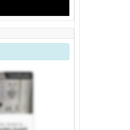
Clasificado
Helmut Steinfels GmbH & Co. KG
infels GmbH