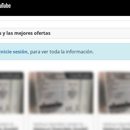
 y las mejores ofertas
inicie sesión,
para ver toda la información.
Clasificado
Clasificado
Helmut Steinfels GmbH & Co. KG
Helmut Steinfels GmbH & Co. KG
ls GmbH
Helmut Steinfels GmbH
Helmut Ste