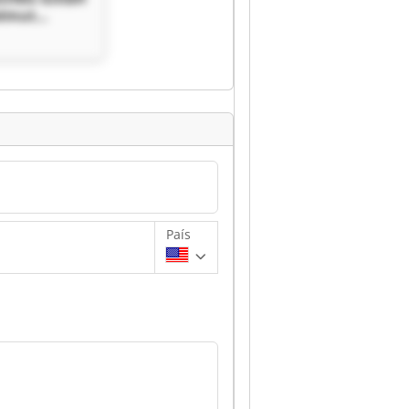
elmut
mbH & Co.
País