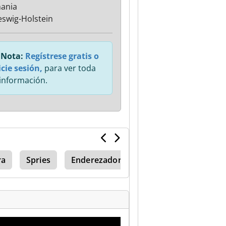
ania
eswig-Holstein
Nota:
Regístrese gratis o
icie sesión,
para ver toda
 información.
ra
Spries
Enderezador