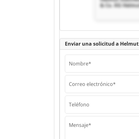
& Co. KG Helmu
Steinfels GmbH
KG
Enviar una solicitud a Helmu
Nombre*
Correo electrónico*
Helmut Steinfe
& Co. KG Helmu
Steinfels GmbH
Teléfono
KG
Mensaje*