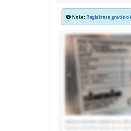
Nota:
Regístrese gratis o 
Helmut Steinfels GmbH & Co. KG 
Helmut Steinfels GmbH & Co. KG 