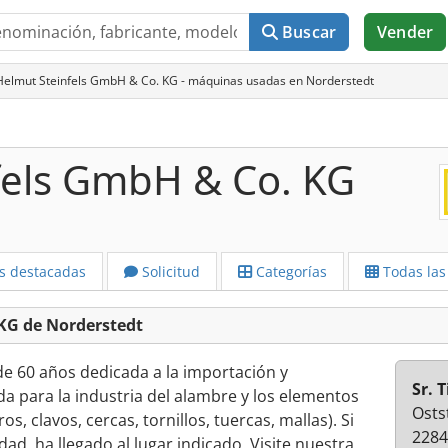
Buscar
Vender
Helmut Steinfels GmbH & Co. KG - máquinas usadas en Norderstedt
fels GmbH & Co. KG
s destacadas
Solicitud
Categorías
Todas las
KG de Norderstedt
de 60 años dedicada a la importación y
Sr. 
a para la industria del alambre y los elementos
Osts
os, clavos, cercas, tornillos, tuercas, mallas). Si
2284
ad, ha llegado al lugar indicado. Visite nuestra