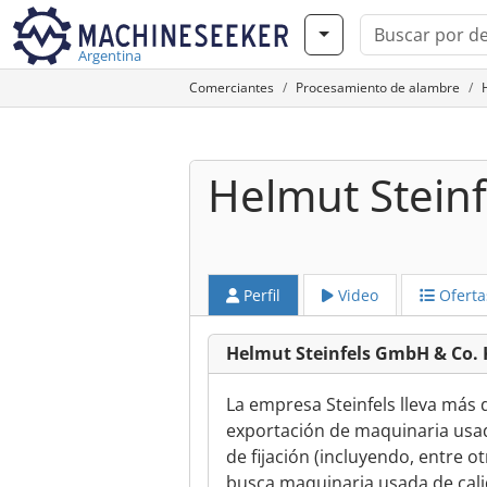
Argentina
Comerciantes
Procesamiento de alambre
Helmut Stein
Perfil
Video
Oferta
Helmut Steinfels GmbH & Co. 
La empresa Steinfels lleva más 
exportación de maquinaria usad
de fijación (incluyendo, entre otr
busca maquinaria usada de calid