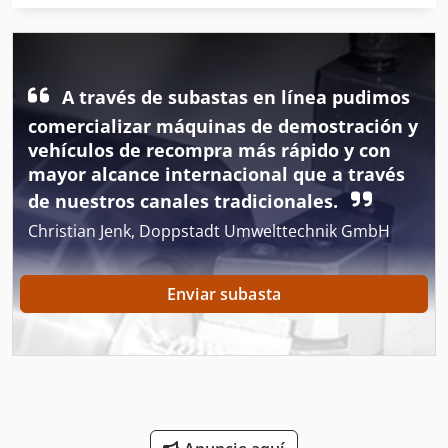
Excavadoras De Ruedas
Herramienta De Máquina
Herramientas De Entallar
A través de subastas en línea pudimos
comercializar máquinas de demostración y
Herramientas De Ranurado
vehículos de recompra más rápido y con
mayor alcance internacional que a través
Herramientas Para
de nuestros canales tradicionales.
Maquina De Herramienta
Christian Jenk, Doppstadt Umwelttechnik GmbH
Maquina Para
Enviar subasta
Maquinas De Coser Industriales
Mesas De Acero
Mesas De Corte
Mesas De Elevación