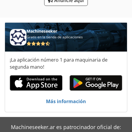
Anuncie aquí
Máquina De Acabado
Máquina De Carpintería
Máquina De La Carpintería
Machineseeker
Gratis en la tienda de aplicaciones
Máquina De Procesamiento De Extremos
Máquina De Tallado
¡La aplicación número 1 para maquinaria de
Máquinas De Herramientas
segunda mano!
Máquinas Para
Sistema De Extracción De
Más información
Machineseeker.ar es patrocinador oficial de: