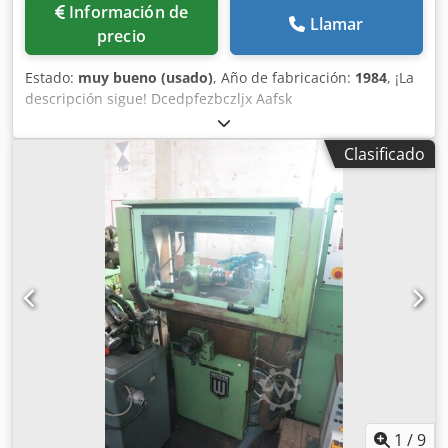
Información de
Llamar
precio
Estado:
muy bueno (usado)
, Año de fabricación:
1984
, ¡La
descripción sigue! Dcedpfezbczljx Aafsk
Clasificado
1
/
9