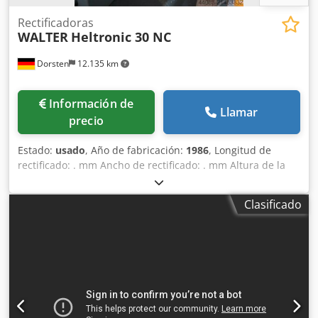
Rectificadoras
WALTER
Heltronic 30 NC
Dorsten
12.135 km
Información de
Llamar
precio
Estado:
usado
, Año de fabricación:
1986
, Longitud de
rectificado: . mm Ancho de rectificado: . mm Altura de la
pieza: . mm Mesa: 870x130 mm Djdsytx Ifjpfx Aafsck
Potencia total necesaria: 2,5 kW Peso de la máquina aprox.:
Clasificado
0,8 t Dimensiones aproximadas: 2x1x2 m Los datos
técnicos son indicaciones del fabricante o del operador y
por lo tanto no son vinculantes para nosotros. Nos
reservamos la disponibilidad previa a la venta; aplican
exclusivamente nuestras condiciones generales de venta y
suministro. Sobre nosotros Más de 400 máquinas propias
en stock Más de 15.000 m² de superficie de almacén,
capacidad de grúa de 70 t Más de 10.000 artículos de