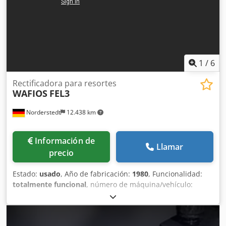
accesorios para su taller ¿Desea vender máquinas, líneas
de producción o su empresa? Entonces, contáctenos.
Encontrará más ofertas en nuestra página web. Las visitas
son posibles previa cita. Esperamos su visita. Su equipo de
Markus Hirsch
1
/
6
Rectificadora para resortes
WAFIOS
FEL3
Norderstedt
12.438 km
Información de
Llamar
precio
Estado:
usado
, Año de fabricación:
1980
, Funcionalidad:
totalmente funcional
, número de máquina/vehículo:
D30L/7913
, Oferta No.: D30L/7913 Tipo de maquina:
rectificadora para resortes Marca: WAFIOS Tipo: FEL3 Ano:
1980 diámetro del alambre: 2-10 mm diá. de resorte: 120