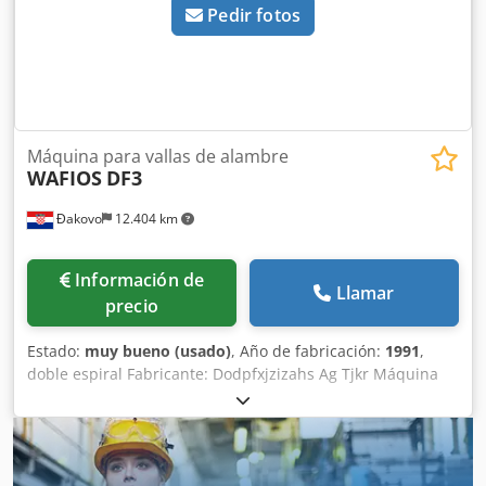
Pedir fotos
Máquina para vallas de alambre
WAFIOS
DF3
Đakovo
12.404 km
Información de
Llamar
precio
Estado:
muy bueno (usado)
, Año de fabricación:
1991
,
doble espiral Fabricante: Dodpfxjzizahs Ag Tjkr Máquina
para fabricar vallas de malla metálica WAFIOS Modelo: DF3
Año de fabricación: 1991 Diámetro del alambre: 1,5-2,8
mm Ancho de la malla: 20-70 mm Ancho de trabajo: 2000
mm Capacidad – m²/hora: 170 Ubicación: Europa