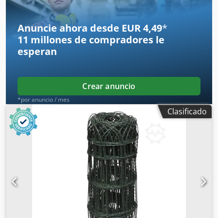
Anuncie ahora desde EUR 4,49
*
11 millones de compradores
le
esperan
Crear anuncio
*por anuncio / mes
Clasificado