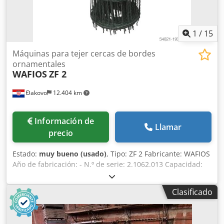
1
/
15
Máquinas para tejer cercas de bordes
ornamentales
WAFIOS
ZF 2
Đakovo
12.404 km
Información de
Llamar
precio
Estado:
muy bueno (usado)
, Tipo: ZF 2 Fabricante: WAFIOS
Año de fabricación: - N.º de serie: 2.1062.013 Capacidad:
45 hilos de trama/min = 3,712 m Diámetro del hilo lineal:
Núcleo: 1,6 mm / Diámetro exterior: 2,6 mm Diámetro del
Clasificado
hilo de trama: Núcleo: 2,6 mm / Diámetro exterior: 3,6 mm
Resistencia a la tracción: 600 – 700 N/mm² Número de
vueltas de los 3 hilos de línea: Paso de engarce: 19,14 mm