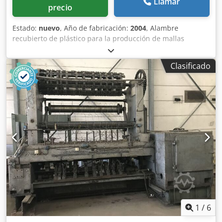
Llamar
precio
Estado:
nuevo
, Año de fabricación:
2004
, Alambre
recubierto de plástico para la producción de mallas
cuadradas en bobinas tipo roseta: alambre verde con
diámetros: 2,3 mm - 2,8 mm - 3,8 mm alambre gris con
Clasificado
diámetros: 2,5 mm - 2,8 mm - 4,2 mm Djdpfxsx Ruhks Ag
Tskr
1
/
6