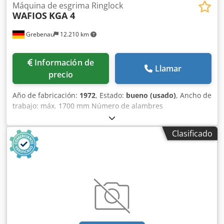
Máquina de esgrima Ringlock
WAFIOS
KGA 4
Grebenau
12.210 km
Información de
Llamar
precio
Año de fabricación:
1972
, Estado:
bueno (usado)
, Ancho de
trabajo: máx. 1700 mm Número de alambres
longitudinales: máx. 16 Grosor del alambre longitudinal:
2,5 - 3,25 mm Grosor del alambre de borde: máx. 4,0 mm
Clasificado
Dedpjg Ryvwofx Ag Tjkr Grosor del alambre transversal:
máx. 3,25 mm Grosor del alambre: alambres de unión:
máx. 3,25 mm