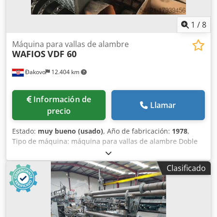
1
/
8
Máquina para vallas de alambre
WAFIOS
VDF 60
Đakovo
12.404 km
Información de
Llamar
precio
Estado:
muy bueno (usado)
, Año de fabricación:
1978
,
Tipo de máquina: máquina para vallas de alambre Doble
espiral Fabricante : WAFIOS Tipo de máquina VDF80 Año
construc: 1978 diámetro del alambre: 1,6-3,8 mm ancho de
Clasificado
malla: 20-80 mm ancho de trabajo: 2000 mm capacidad:
160 m²/h Dkodpovdtaasfx Ag Ter