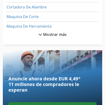
Cortadora De Alambre
Maquina De Corte
Maquina De Herramienta
Mostrar más
Maquina Para
Maquinas De Coser Industriales
Máquina De Carpintería
Máquina De Conducción
Máquina De Corte De Cable
Anuncie ahora desde EUR 4,49
*
11 millones de compradores
le
Máquina De Enderezado De Alambre
esperan
Máquina De Envasado
Máquina De Forja