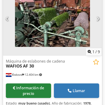
Espaciado de hilos lineales: 153 mm Espaciado de hilos de
trama: 82,5 mm Altura máx. de trenza: 1.250 mm Estado
de la(s) máquina(s): Usada, desmontada Dkodpfx Aowr
Akcog Tjr
1
/
9
Máquina de eslabones de cadena
WAFIOS
AF 30
Đakovo
12.404 km
Información de
Llamar
precio
Estado:
muy bueno (usado)
, Año de fabricación:
1978
,