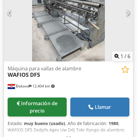
1
/
6
Máquina para vallas de alambre
WAFIOS
DF5
Đakovo
12.404 km
Información de
Llamar
precio
Estado:
muy bueno (usado)
, Año de fabricación:
1980
,
WAFIOS DF5 Dsdpfx Agev Uw Ddj Tokr Rango de alambre:
1,5-5,0 mm Ancho de malla: 20-100 mm Capacidad de