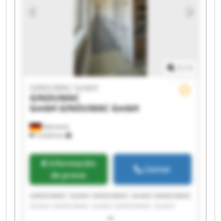
1
/
1
GINDUMAC GmbH
GINDUMAC
GmbH
GINDUMAC GmbH
Alemania
12.024 km
Información
Llamar
de precio
GINDUMAC GmbH GINDUMAC GmbH GINDUMAC
GmbH GINDUMAC GmbH GINDUMAC GmbH
GINDUMAC GmbH GINDUMAC GmbH GINDUMAC