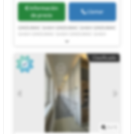
Información
Llamar
de precio
GINDUMAC GmbH GINDUMAC GmbH GINDUMAC
GmbH GINDUMAC GmbH GINDUMAC GmbH
GINDUMAC GmbH GINDUMAC GmbH GINDUMAC
GmbH GINDUMAC GmbH GINDUMAC GmbH
GINDUMAC GmbH GINDUMAC GmbH GINDUMAC
Clasificado
GmbH GINDUMAC GmbH GINDUMAC GmbH
GINDUMAC GmbH GINDUMAC GmbH GINDUMAC
GmbH GINDUMAC GmbH GINDUMAC GmbH
1
/
1