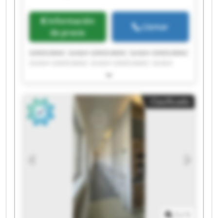
Información
Llamar
de precio
GINDUMAC GmbH GINDUMAC GmbH GINDUMAC
GmbH GINDUMAC GmbH GINDUMAC GmbH
GINDUMAC GmbH GINDUMAC GmbH GINDUMAC
GmbH GINDUMAC GmbH GINDUMAC GmbH
GINDUMAC GmbH GINDUMAC GmbH GINDUMAC
Clasificado
GmbH GINDUMAC GmbH GINDUMAC GmbH
GINDUMAC GmbH GINDUMAC GmbH GINDUMAC
GmbH GINDUMAC GmbH GINDUMAC GmbH
1
/
1