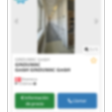
GmbH GINDUMAC GmbH GINDUMAC GmbH
1
/
1
GINDUMAC GmbH
GINDUMAC
GmbH
GINDUMAC GmbH
Dinamarca
12.024 km
Información
Llamar
de precio