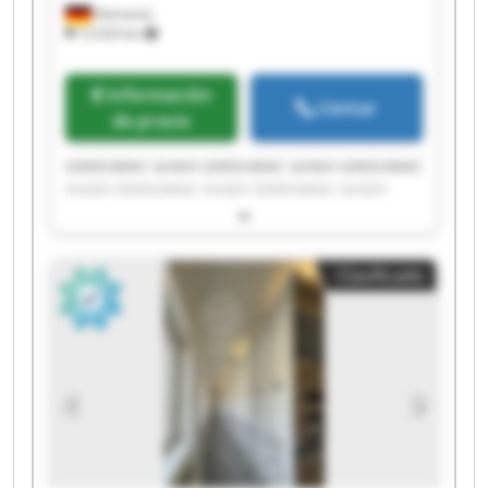
Alemania
12.024 km
Información
Llamar
de precio
GINDUMAC GmbH GINDUMAC GmbH GINDUMAC
GmbH GINDUMAC GmbH GINDUMAC GmbH
GINDUMAC GmbH GINDUMAC GmbH GINDUMAC
GmbH GINDUMAC GmbH GINDUMAC GmbH
GINDUMAC GmbH GINDUMAC GmbH GINDUMAC
Clasificado
GmbH GINDUMAC GmbH GINDUMAC GmbH
GINDUMAC GmbH GINDUMAC GmbH GINDUMAC
GmbH GINDUMAC GmbH GINDUMAC GmbH