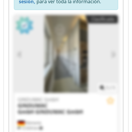
sesión,
para ver toda la información.
Clasificado
1
/
1
GINDUMAC GmbH
GINDUMAC
GmbH
GINDUMAC GmbH
Alemania
12.024 km