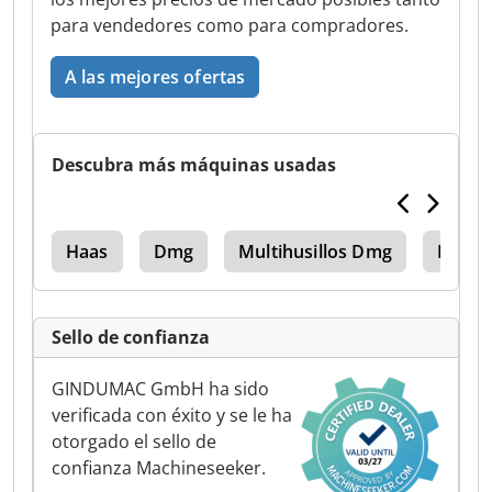
para vendedores como para compradores.
A las mejores ofertas
Descubra más máquinas usadas
try
Haas
Dmg
Multihusillos Dmg
Maza
Sello de confianza
GINDUMAC GmbH ha sido
verificada con éxito y se le ha
otorgado el sello de
confianza Machineseeker.