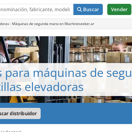
Buscar
Vender
evadoras - Máquinas de segunda mano en Machineseeker.ar
s para máquinas de seg
illas elevadoras
car distribuidor