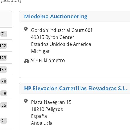
a
(adaptar)
Miedema Auctioneering
Gordon Industrial Court 601
71
49315 Byron Center
Estados Unidos de América
152
Michigan
129
9.304 kilómetro
137
58
HP Elevación Carretillas Elevadoras S.L.
58
Plaza Navegran 15
55
18210 Peligros
España
21
Andalucía