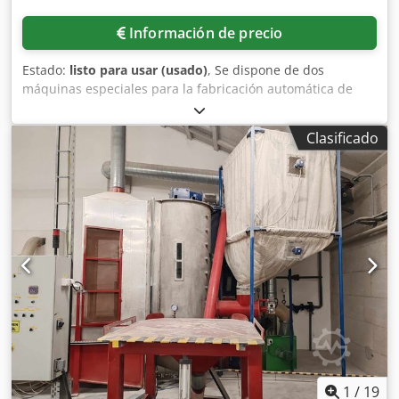
máximo: 180° Velocidad máxima de flexión: 1650°/seg
Consumo medio de energía (400 V/50 Hz; 480 V/60 Hz): 2
Información de precio
kWh Presión: 7 bar Peso (aprox.): 2300 Kg Dimensiones
(aprox.): 3530x1330x2180 mm
Estado:
listo para usar (usado)
, Se dispone de dos
máquinas especiales para la fabricación automática de
paneles de baldosas prefabricadas con juntas. Material
aglutinante: masilla de juntas de poliuretano de dos
Clasificado
componentes, rendimiento máximo de producción:
aproximadamente 50 m²/h, tamaño mínimo de las
baldosas: 97 mm/97 mm, tamaño máximo de las baldosas:
197 mm/197 mm, tamaño de los paneles de separación:
244 mm/119 mm. Se trata de una línea de producción
completa hasta el embalaje. Las tuberías de poliuretano
están unidas por adhesivo y, tras un largo período de
tiempo, deben ser reemplazadas. Incluye varias piezas de
repuesto. Se dispone de la documentación
correspondiente. Es posible realizar una inspección en las
instalaciones. Dedpjzli Tzofx Aivock
1
/
19