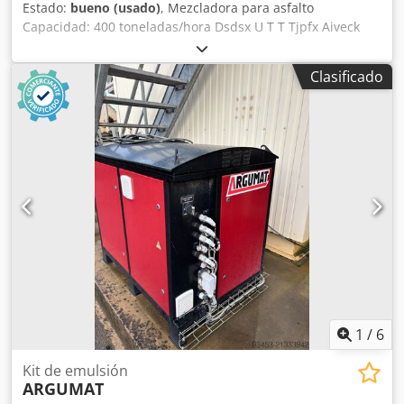
Estado:
bueno (usado)
, Mezcladora para asfalto
Capacidad: 400 toneladas/hora Dsdsx U T T Tjpfx Aiveck
Clasificado
1
/
6
Kit de emulsión
ARGUMAT