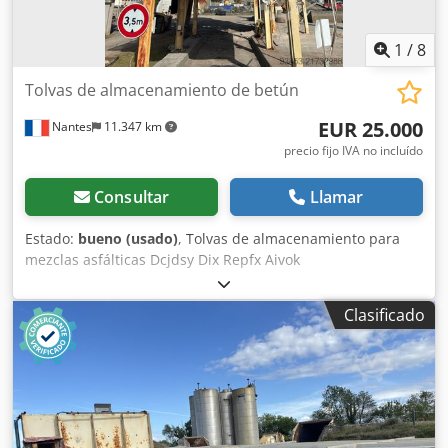
1
/
8
Tolvas de almacenamiento de betún
EUR 25.000
Nantes
11.347 km
precio fijo IVA no incluído
Consultar
Llamar
Estado:
bueno (usado)
, Tolvas de almacenamiento para
mezclas asfálticas Dcjdsy Dix Repfx Aivok
Clasificado