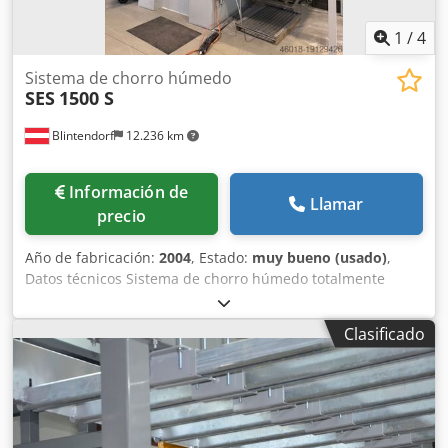
1
/
4
Sistema de chorro húmedo
SES
1500 S
Blintendorf
12.236 km
Información de
Llamar
precio
Año de fabricación:
2004
, Estado:
muy bueno (usado)
,
Datos técnicos Sistema de chorro húmedo totalmente
automatizado Componentes a mecanizar Componentes del
motor, otros componentes Dcodpfx Aiowi Hcwevok Tamaño
Clasificado
del plato giratorio Ø 1300 mm Velocidad del plato giratorio
1 – 30 rpm, Capacidad de carga del plato giratorio 500 kg
Máx. Tamaño del componente Ø 1500 y altura 1000 mm
Número de boquillas de chorro 1 – 4 Presión del chorro 0,5
– 6 bar (± 0,01) Iluminación de la cabina Medios de
granallado utilizados Al2O3 500 Mesh como medio de