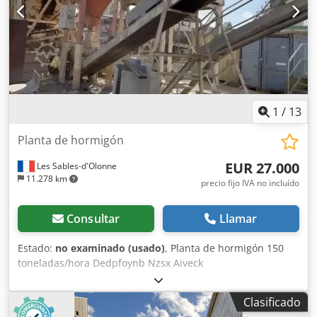
1
/
13
Planta de hormigón
EUR 27.000
Les Sables-d'Olonne
11.278 km
precio fijo IVA no incluído
Consultar
Llamar
Estado:
no examinado (usado)
, Planta de hormigón 150
toneladas/hora Dedpfoynb Nzsx Aiveck
Clasificado