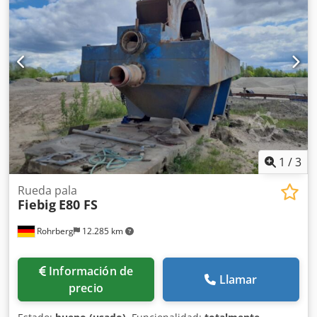
1
/
3
Rueda pala
Fiebig
E80 FS
Rohrberg
12.285 km
Información de
Llamar
precio