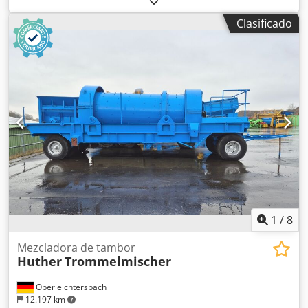
de 10,000 dispositivos fabricados que operan en más de
Clasificado
45 países de todo el mundo. ROMER® produce equipos
tecnológicos únicos para talleres de pintura en polvo, así
como talleres completos de pintura llave en mano
completamente automáticos. Dcedpfefz U Tiox Aivek
ROMER® proporciona soluciones de calefacción para las
industrias aeronáutica y automotriz para las mayores
preocupaciones del mundo.
1
/
8
Mezcladora de tambor
Huther
Trommelmischer
Oberleichtersbach
12.197 km