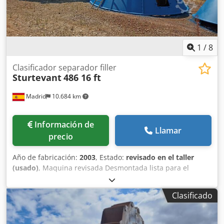
1
/
8
Clasificador separador filler
Sturtevant
486 16 ft
Madrid
10.684 km
Información de
Llamar
precio
Año de fabricación:
2003
, Estado:
revisado en el taller
(usado)
, Maquina revisada Desmontada lista para el
transporte en contenedor (2) Forros antidesgaste
Rodamientos nuevos Dsdjizkxwjpfx Aiveck Capacidad de
Clasificado
pase 160 Tm hora Motor de 50 kw a 150 Kw dependiendo
de necesidades. Motor actual instalado 75 kw