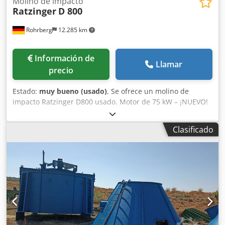
Molino de impacto
Ratzinger
D 800
Rohrberg
12.285 km
Información de
Llamar
precio
Estado:
muy bueno (usado)
, Se ofrece un molino de
impacto Ratzinger D800 usado. Motor de 75 kW – ¡NUEVO!
Reacondicionado completamente. Piezas de desgaste
reemplazadas. Estructura de acero incluida. Dcodpfxjw H
Clasificado
Save Aivsk