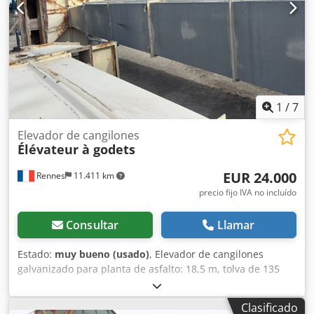
1
/
7
Elevador de cangilones
Élévateur à godets
EUR 24.000
Rennes
11.411 km
precio fijo IVA no incluído
Consultar
Llamar
Estado:
muy bueno (usado)
, Elevador de cangilones
galvanizado para planta de asfalto: 18,5 m, tolva de 135
cm, capacidad de 150 a 200 toneladas/hora Djdpfx Asy
Diyhoiveck
Clasificado