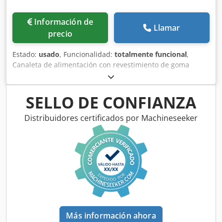
Información de
Llamar
precio
Estado:
usado
, Funcionalidad:
totalmente funcional
,
Canaleta de alimentación con revestimiento de goma
Tambor mezclador con paletas, diámetro aprox. 1.600 mm,
longitud aprox. 4.000 mm gran capacidad de producción
Dcsdpfx Ajxrn Anoivsk diseño sencillo y robusto en
SELLO DE CONFIANZA
remolque de 2 ejes
Distribuidores certificados por Machineseeker
Más información ahora