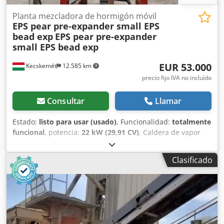
Planta mezcladora de hormigón móvil
EPS pear pre-expander small EPS
bead exp
EPS pear pre-expander
small EPS bead exp
EUR 53.000
Kecskemét
12.585 km
precio fijo IVA no incluído
Consultar
Llamar
Estado:
listo para usar (usado)
, Funcionalidad:
totalmente
funcional
, potencia:
22 kW (29,91 CV)
, Caldera de vapor
LOOS DF 600kg/h ¡renovación! EPS EXPANDER
funcionamiento continuo Dcodpfx Aou U Ad Rsivsk 600kg/h
Clasificado
15g/litro potencia eléctrica 22KW Almacenamiento de
perlas de EPS 300 m3