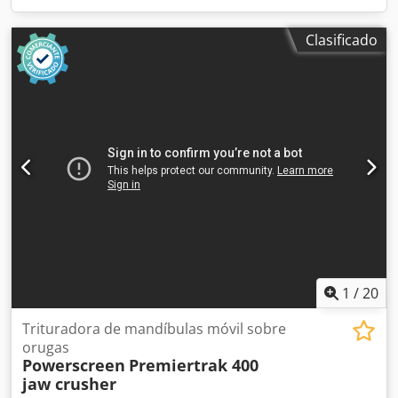
Clasificado
1
/
20
Trituradora de mandíbulas móvil sobre
orugas
Powerscreen
Premiertrak 400
jaw crusher