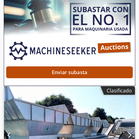
Características principales: Modelo: Vifesa KMV-1800
Capacidad nominal de 1800 litros Tolva amarilla de gran
volumen en excelente estado Estructura metálica robusta
blanca con sistema de elevación por cadena Motor y
sistema mecánico completo Panel eléctrico VIFESA original
Ideal para la mezcla de hormigón, morteros, productos
químicos, aditivos, piensos u otros materiales a granel
Estado: Usado, pero muy bien conservado. Funciona
perfectamente. Presenta signos normales de uso (suciedad
y marcas de trabajo), pero sin roturas o defectos
estructurales.
Enviar subasta
Clasificado