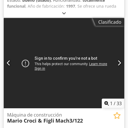
Estado:
bueno (usado)
, Funcionalidad:
totalmente
funcional
, Año de fabricación:
1997
, Se ofrece una rueda
de cangilones usada de la marca Fiebig. Dcjdozbawkjpfx
Aivek Modelo: E80 FS, año de fabricación 1997, Capacidad:
Clasificado
80 m³/h, Mezcla: 300 m³/h Accionamiento: 4 kW, Longitud:
4,00 m, Anchura: 2,60 m, Diámetro de la rueda: 3,60 m,
Número de cangilones: 14, Ancho de rueda: 700 mm.
1
/
33
Máquina de construcción
Mario Croci & Figli
Mach3/122