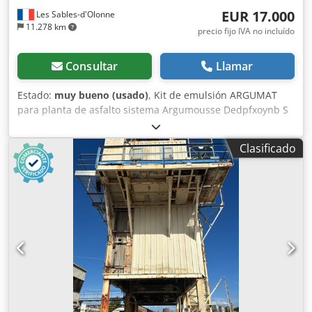
EUR 17.000
Les Sables-d'Olonne
11.278 km
precio fijo IVA no incluído
Consultar
Llamar
Estado:
muy bueno (usado)
, Kit de emulsión ARGUMAT
para planta de asfalto sistema Argumousse Dedpfxoynb S
As Aiveck
Clasificado