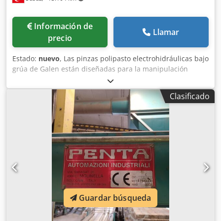
Información de
Llamar
precio
Estado:
nuevo
, Las pinzas polipasto electrohidráulicas bajo
grúa de Galen están diseñadas para la manipulación
eficiente de chatarra, residuos industriales, materiales a
granel y cargas de reciclaje. Gracias a su sistema
Clasificado
hidráulico integrado, pueden operar directamente bajo
grúas puente sin necesitar una fuente de alimentación
hidráulica externa. Su estructura robusta, elevada
potencia de agarre y funcionamiento confiable las hacen
ideales para chatarrerías, plantas siderúrgicas,
instalaciones de reciclaje y aplicaciones industriales de
manipulación de materiales. Dcodpfsy Rfr Tsx Aivok Para
información detallada, por favor contáctenos.
Guardar búsqueda