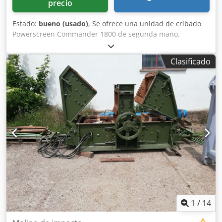
precio
Estado:
bueno (usado)
, Se ofrece una unidad de cribado
Powerscreen Commander 1800 de segunda mano.
Plataforma de cribado, caja de cribado, dos cintas
transportadoras, cinta de capotaje, ancho de cinta 80,
Clasificado
motor Deutz de 4 cilindros, nuevas líneas hidráulicas y
conexiones, cableado eléctrico nuevo. Djdpjnnz Tksfx
Aivjck Totalmente funcional.
1
/
14