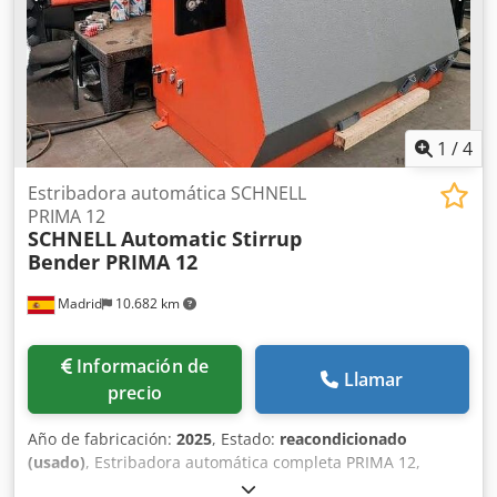
1
/
4
Estribadora automática SCHNELL
PRIMA 12
SCHNELL
Automatic Stirrup
Bender PRIMA 12
Madrid
10.682 km
Información de
Llamar
precio
Año de fabricación:
2025
, Estado:
reacondicionado
(usado)
, Estribadora automática completa PRIMA 12,
fabricada por SCHNELL (Italia) Totalmente renovada “como