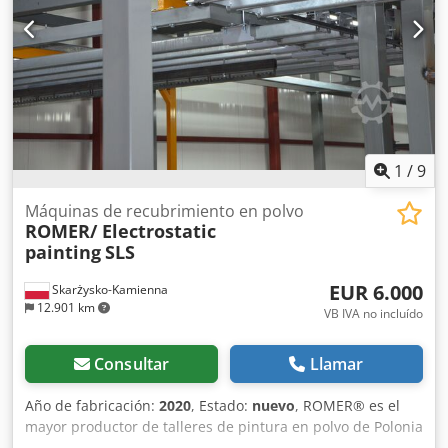
lapeado Sistema de transporte de medios de granallado
Bombas de alimentación Caudal máximo 120 l/min hasta
un 35% de concentración óxido de aluminio
1
/
9
Máquinas de recubrimiento en polvo
ROMER/ Electrostatic
painting
SLS
EUR 6.000
Skarżysko-Kamienna
12.901 km
VB IVA no incluído
Consultar
Llamar
Año de fabricación:
2020
, Estado:
nuevo
, ROMER® es el
mayor productor de talleres de pintura en polvo de Polonia
y uno de los más grandes de Europa. ROMER® tiene más