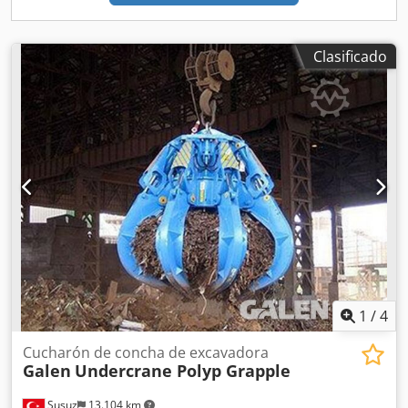
Clasificado
1
/
4
Cucharón de concha de excavadora
Galen
Undercrane Polyp Grapple
Susuz
13.104 km