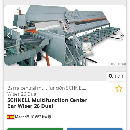
tamaños de 15 m³ y 40 m³. Sistema completo con control
que permite almacenar hasta 999 recetas. Rendimiento
por hora de hasta 700 toneladas. Cinta transportadora de
almacenamiento, fija o basculante. Con o sin mezclador de
paletas. Precio y alcance del suministro a consultar.
Dcjdpfx Aezlxqcsivsk
1
/
1
Barra central multifunción SCHNELL
Wiser 26 Dual
SCHNELL
Multifunction Center
Bar Wiser 26 Dual
Madrid
10.682 km