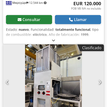
EUR 120.000
Μικροχώρι
12.544 km
FOB VB IVA no incluído
Consultar
Llamar
Estado:
nuevo
, Funcionalidad:
totalmente funcional
, tipo
de combustible:
eléctrico
, Año de fabricación:
1999
,
Máquina italiana para tubos de hormigón Mario Croci &
Figli. En excelente estado (la máquina es nueva y nunca ha
Clasificado
fabricado ni un solo tubo). Protegida contra la intemperie y
almacenada en un almacén seco. Produce tubos de 2 y 2,5
metros de longitud, con diámetros desde D30 hasta D120
cm. Se entrega con moldes de D300, D400, D500, D600 y
sus correspondientes anillos. Ubicada en Drama, Grecia.
¡Excelente oportunidad! Dodpfxoza H U To Aiveck