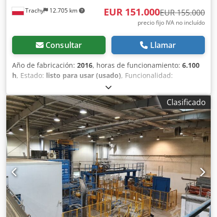
EUR 151.000
Trachy
12.705 km
EUR 155.000
precio fijo IVA no incluído
Consultar
Llamar
Año de fabricación:
2016
, horas de funcionamiento:
6.100
h
, Estado:
listo para usar (usado)
, Funcionalidad:
totalmente funcional
, Terex Pegson Premiertrak 400 Año
2016 6100 horas Entrada: 1100 x 700 mm Terex Pegson
Clasificado
Metrotrak 900 x 600 Año 2016 6100 horas Entrada: 1100 x
700 mm Motor: Scania DC09 Rango de tamaño de cribado
(CSS): de 0-65 a 0-150 mm Capacidad: de 150 a 250
toneladas por hora, según el material Peso: 45 toneladas
Equipado con transportador lateral Equipado con imán de
separación de material Equipado con báscula de cinta
Nueva mordaza oscilante 18 % Mn 2 % Cr y nuevas cuñas
para mordazas Dcedpfjxvcdujx Aivok La máquina está en
excelentes condiciones de funcionamiento y lista para
trabajar, como si fuera NUEVA.