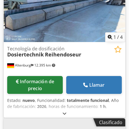
1
/
4
Tecnología de dosificación
Dosiertechnik
Reihendoseur
Altenburg
12.395 km
Información de
Llamar
precio
Estado:
nuevo
, Funcionalidad:
totalmente funcional
, Año
de fabricación:
2026
, horas de funcionamiento:
1 h
,
Sistemas dosificadores en línea para la producción de
materiales de construcción. Búnkeres dispuestos en línea
Clasificado
según sus necesidades. Capacidad de los búnkeres: 2