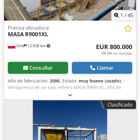
1
/
45
Prensa vibradora
MASA
R9001XL
EUR 800.000
Orle
12.938 km
VB IVA no incluído
Consultar
Llamar
Año de fabricación:
2006
, Estado:
muy bueno (usado)
, -
vibroprensa de un solo relleno MASA R9001XL, año de
fabricación 2006 - alimentador para el elevador
acumulador - elevador acumulador - carro multifurca
Clasificado
Liftmobil II - elevador desacumulador - área de
maduración (estanterías) para 4200 palets - centrador -
alimentador para el pinzador - pinzador de embalaje -
cepillo de limpieza - aceitado de palets - volteador de
palets - almacén de palets para 20 uds. - alimentador de
retorno a la vibroprensa Dcodpfxsylg D Es Aivsk -