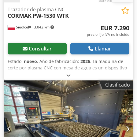
antigua. Chsdpfsgu Nmhex Ablsa
Trazador de plasma CNC
CORMAK
PW-1530 WTK
EUR 7.290
Siedlce
13.042 km
precio fijo IVA no incluído
Consultar
Llamar
Estado:
nuevo
, Año de fabricación:
2026
, La máquina de
corte por plasma CNC con mesa de agua es un dispositivo
diseñado para el corte de formas de elementos a partir de
láminas de metal (en cualquier forma). Esta máquina se
Clasificado
caracteriza por su extrema sencillez y facilidad de uso.
Nuestra cortadora CNC garantiza la repetibilidad y una
alta precisión de corte (0,1 mm), lo que permite que las
formas cortadas se puedan transferir directamente a la
siguiente etapa de producción. La mesa de agua
proporciona un bajo consumo de materiales de consumo y
materias primas, así como bajas emisiones de gases. No es
necesario utilizar un sistema de extracción de humos y