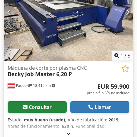
1
/
5
Máquina de corte por plasma CNC
Becky
Job Master 6,20 P
EUR 59.900
Paudorf
12.415 km
precio fijo IVA no incluído
Consultar
Llamar
Estado:
muy bueno (usado)
, Año de fabricación:
2019
,
horas de funcionamiento:
630 h
, Funcionalidad:
totalmente funcional
, Becky Job Master 6,20P Chedpfxozpf