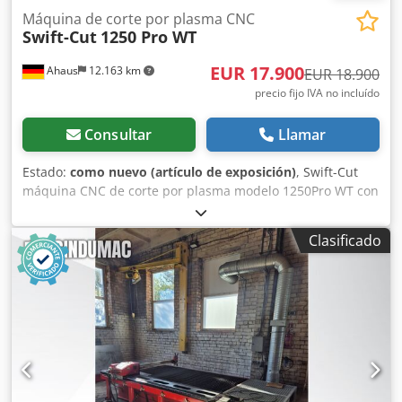
Máquina de corte por plasma CNC
Swift-Cut
1250 Pro WT
EUR 17.900
Ahaus
12.163 km
EUR 18.900
precio fijo IVA no incluído
Consultar
Llamar
Estado:
como nuevo (artículo de exposición)
, Swift-Cut
máquina CNC de corte por plasma modelo 1250Pro WT con
mesa de agua y unidad de marcaje Área de corte 1250 x
1250 mm con fuente de alimentación ESAB Datos técnicos:
Clasificado
- Área de corte para formatos de chapa hasta 1250 x 1250
mm - Dimensión de la mesa: 1980 mm x 1840 mm - Peso
de la mesa: 800 kg - Capacidad de la mesa: 160 l - Altura:
1500 mm - Recorrido del eje Z: 130 mm - Capacidad
máxima de carga: 200 kg/m² Chodpsy Sxvhsfx Ablsa -
Velocidad de desplazamiento: 20 m/min - Guías:
servomotores híbridos y rodamientos lineales doblemente
sellados en todos los ejes - Eje Z accionado por husillo de
recirculación de bolas cerrado. Eje Y doblemente