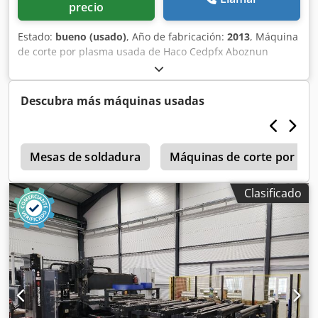
precio
Estado:
bueno (usado)
, Año de fabricación:
2013
, Máquina
de corte por plasma usada de Haco Cedpfx Aboznun
Noloha Tipo: Compact 3015 Dimensiones de la mesa: 3000
x 1500 mm Fuente de alimentación Hypertherm HPR 130
Incluye piezas de repuesto.
Descubra más máquinas usadas
c
Mesas de soldadura
Máquinas de corte por lás
Clasificado