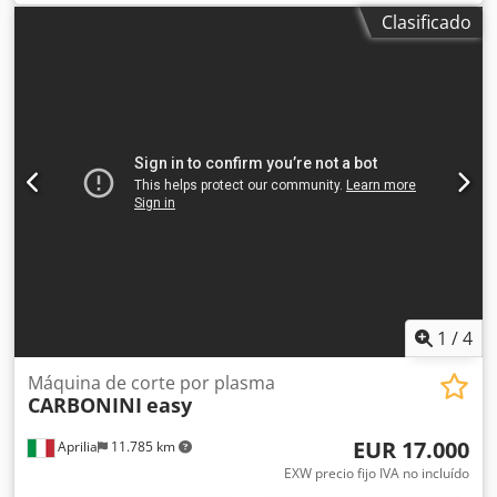
Uve Ablja Sistema de corte por plasma CNC Año de
Clasificado
fabricación: 2019 Fuente de alimentación: Hypertherm
XPR170 Software de la máquina incluido, software de
anidamiento no incluido Sistema de extracción de
Donaldson de 5,5 kW No incluye el desmontaje y la entrega
La máquina se vende debido a la adquisición de una
máquina de corte por láser. Ubicación: Vorarlberg
1
/
4
Máquina de corte por plasma
CARBONINI
easy
EUR 17.000
Aprilia
11.785 km
EXW precio fijo IVA no incluído