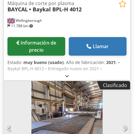
Máquina de corte por plasma
BAYCAL
• Baykal BPL-H 4012
Wellingborough
11.788 km
Información de
Llamar
precio
Estado:
muy bueno (usado)
, Año de fabricación:
2021
, •
Baykal BPL-H 4012 • Entregado nuevo en 2021 •
Hypertherm XPR300 AutoGas • EDGE Connect CNC • Doble
cabezal de plasma Cjdpozp D T Djfx Abljha • Horas de arco
Clasificado
de soldadura: 3480 y 5448 • Mesa de 4 m x 10 m