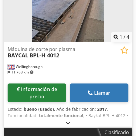
1
/
4
Máquina de corte por plasma
BAYCAL
BPL-H 4012
Wellingborough
11.788 km
Información de
Llamar
precio
Estado:
bueno (usado)
, Año de fabricación:
2017
,
Funcionalidad:
totalmente funcional
, • Baykal BPL-H 4012 •
Entregado nuevo en 2017 Codpfxszp D S Tj Ablsha •
Hypertherm XPR300 AutoGas • EDGE Connect CNC • Dos
Clasificado
cabezales de plasma • Horas de funcionamiento del arco: