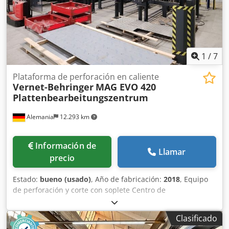
1
/
7
Plataforma de perforación en caliente
Vernet-Behringer
MAG EVO 420
Plattenbearbeitungszentrum
Alemania
12.293 km
Información de
Llamar
precio
Estado:
bueno (usado)
, Año de fabricación:
2018
, Equipo
de perforación y corte con soplete Centro de
procesamiento de láminas Fabricante: Vernet-Behringer
Modelo: MAG EVO 420 Año de fabricación: 2018 Control
Clasificado
CNC Fuente de alimentación: Kjellberg HiFocus 360 Corte