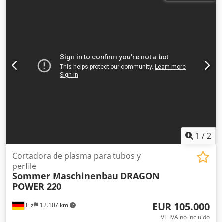
2016 y 3120 • Mesa de 4 m x 12 m
1
/
2
Cortadora de plasma para tubos y
perfile
Sommer Maschinenbau
DRAGON
POWER 220
EUR 105.000
Elz
12.107 km
VB IVA no incluído