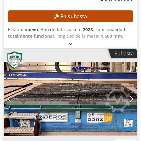
En subasta
Estado:
nuevo
, Año de fabricación:
2023
, Funcionalidad:
totalmente funcional
, longitud de la mesa:
1.500 mm
,
ancho de la mesa:
3.000 mm
, altura de la pieza (máx.):
150
mm
, tipo de control:
Control CNC
, DETALLES TÉCNICOS
Subasta
Grosor máximo de la pieza de trabajo: 150 mm Rango de
corte por plasma: de 0,5 a 60 mm Rango de corte
recomendado: de 0,5 a 40 mm Grosor máximo de
penetración: 30 mm Ancho de la mesa: 3.000 mm Largo de
la mesa: 1.500 mm Cabezales de corte: 1 Avance: 20.000
mm/min Ajuste de altura: 400 mm DETALLES DE LA
MÁQUINA Control: CNC Superficie del filtro: 100 m²
Capacidad del ventilador: 4.500 m³/h Potencia del motor
de la extracción: 5,5 kW Consumo de corriente: 11,5 A Nivel
de ruido: 75 dB(A) (+ máx. 10 dB(A) durante el pulso de
limpieza) Conexión de aspiración: NW 250 mm Chjdszlg E
Iopfx Abloa Consumo total de energía: 15 kVA Tensión de
conexión: 400 V/50 Hz o 480 V/60 Hz Tipo de corriente: 3