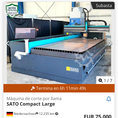
Subasta
1
/
7
Termina en
6
h
11
min
47
s
Máquina de corte por llama
SATO
Compact Large
Niedersachsen
12.235 km
EUR 75.000