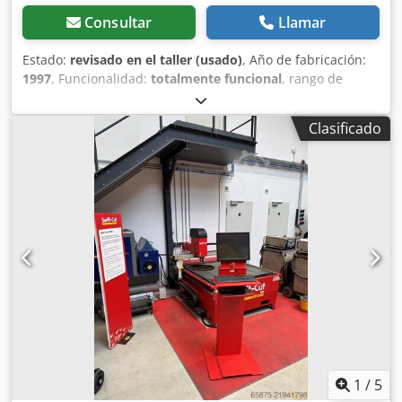
Consultar
Llamar
Estado:
revisado en el taller (usado)
, Año de fabricación:
1997
, Funcionalidad:
totalmente funcional
, rango de
trabajo:
3.000 mm
, espesor de chapa (máx.):
10 mm
,
longitud de la mesa:
3.000 mm
, anchura de trabajo:
1.500
Clasificado
mm
, Cortadora de plasma Carbonini, modelo Entry, con un
área de trabajo de 3000x1500 mm. Incluye dos
generadores de corriente Thermal Dynamics. Trabajos
realizados: reemplazo de la mesa de trabajo reemplazo de
las guías de deslizamiento software de gestión para piezas
de sistemas de ventilación Codpfx Aozdrz Seblsha Plasma
Thermal Dynamics CUTMASTER 151, corte máximo a 100
amperios, 30 mm. Plasma Thermal Dynamics CUTMASTER
51, corte máximo a 40 amperios, 12 mm.
1
/
5