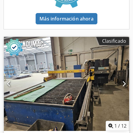
1.500 mm. Construcción robusta. Espesor de material de
hasta 100 mm. Guías lineales de alta calidad y
accionamiento sin holgura en ambos lados. Servomotores
Más información ahora
de CA digitales y sin mantenimiento con IRC. Velocidad de
hasta 40.000 mm/min. IRC 2500 (codificador incremental) •
Espesor de chapa admisible: construcción estable para
espesores de material de hasta 100 mm •
Clasificado
Guías/Accionamientos: guías lineales de alta calidad y
accionamiento sin holgura en ambos lados • Control de
ejes: servomotores de CA digitales y sin mantenimiento
con IRC • Velocidad de posicionamiento: hasta 40 000
mm/min • Sistema de medición: IRC 2500 (codificador
incremental) • Control CNC: MicroStep iMSNC con tarjeta
de red integrada • Fuente de alimentación de plasma:
Hypertherm XPR170 • Consola de gas: consola automática
Core • Superficie de la mesa: rejilla en la mesa de corte •
Control de altura: módulo «THC» para la regulación
automática de la altura mediante la tensión del arco •
Unidad de marcado: unidad de marcado por aguja
«MicroPunch» • Características de seguridad: sistema de
1
/
12
seguridad con cable de doble cara (protección contra