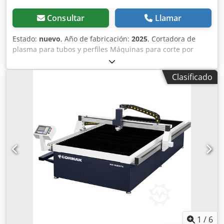
Consultar
Llamar
Estado:
nuevo
, Año de fabricación:
2025
, Cortadora de
plasma para tubos y perfiles Máquinas para corte por
plasma de tubos y perfiles. El contorno de corte se define y
crea mediante el software CAM. El código CNC creado se
Clasificado
transfiere a la máquina a través de USB o red. El programa
se puede acceder fácilmente a través de la pantalla táctil
de 12 ". Después de insertar manualmente la pieza de
trabajo, se inicia el proceso de corte automático. - Longitud
de la tubería: máx.6000 mm - para tubos redondos hasta
máx. DE = 220 mm - para tubos cuadrados de hasta 152,4 x
152,4 mm (6 "x 6") - peso máximo de la tubería 250 KG -
Mandril de 4 mordazas - Posibilidad de carga lateral,
asegurada por una cortina de luz - Proceso de corte
totalmente automático. - Control de PC industrial con
pantalla táctil de 12 " - Importación de datos a través de
USB y LAN - Máquina de consumo de energía: 400V 3P 2KW
- Dimensiones: 690x100x180cm - Peso: aprox.800 KG Hecho
en Alemania Las imágenes muestran una máquina más
1
/
6