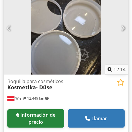
1
/
14
Boquilla para cosméticos
Kosmetika- Düse
Wien
12.449 km
Información de
Llamar
precio