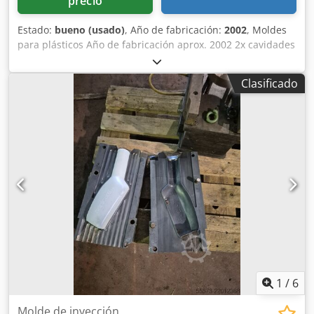
precio
Estado:
bueno (usado)
, Año de fabricación:
2002
, Moldes
para plásticos Año de fabricación aprox. 2002 2x cavidades
Csdpfjx Hkq Hex Al Terf
Clasificado
1
/
6
Molde de inyección