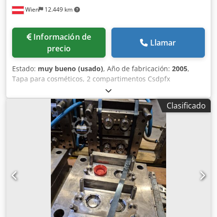
Wien
12.449 km
Información de
Llamar
precio
Estado:
muy bueno (usado)
, Año de fabricación:
2005
,
Tapa para cosméticos, 2 compartimentos Csdpfx
Alexrtpmo Tsrf
Clasificado