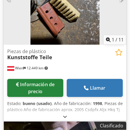
1
/
11
Piezas de plástico
Kunststoffe Teile
Wien
12.449 km
Información de
Llamar
precio
Estado:
bueno (usado)
, Año de fabricación:
1998
, Piezas de
plástico Año de fabricación aprox. 2005 Csdpfx Aljx Hkq Tj
Terf 8x cavidades (cavities)
Clasificado