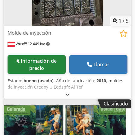
1
/
5
Molde de inyección
Wien
12.449 km
Información de
Llamar
precio
Estado:
bueno (usado)
, Año de fabricación:
2010
, moldes
de inyección Credoy U Eqdspfx Al Tef
Clasificado