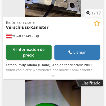
1
/
17
Bidón con cierre
Verschluss-Kanister
Wien
12.449 km
Información de
Llamar
precio
Estado:
muy bueno (usado)
, Año de fabricación:
2009
,
Bidón con cierre 4 cavidades por molde Canal caliente
Credpfexrtmxox Al Tof Disponibles dos moldes
Clasificado