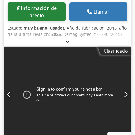
Información de
Llamar
precio
Estado:
muy bueno (usado)
, Año de fabricación:
2015
, año
de la última revisión:
2025
, Demag Systec 210-840 (2015)
SERVO Csdpszbg Ezjfx Al Tjrf Fabricante: Sumitomo SHI
DEMAG Tipo de máquina: Systec 210/580-840 Fuerza de
Clasificado
cierre [kN]: 2100 Volumen de inyección [cm³]: 358
Distancia entre las columnas de soporte horizontales
[mm]: 580 Distancia entre las columnas de soporte
verticales [mm]: 580 Altura mínima del molde [mm]: 340
Altura máxima del molde [mm]: 690 Carrera máxima de
apertura [mm]: 575 Apertura máxima [mm]: 1365 Año de
fabricación: 2015 Dimensiones de la máquina
(largo/ancho/alto) [mm]: 6022 / 1556 / 2090 Sistema de
control y versión del software: NC3 Peso máximo del
conjunto del molde [kg]: 3300 Diámetro del husillo [mm]:
45 Diseño del husillo: 3 zonas Relación del husillo
(longitud/diámetro): 20:1 Válvula de retorno del husillo: Sí
Tipo de sistema de expulsión: Hidráulico Potencia de