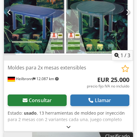
1
/
3
Moldes para 2x mesas extensibles
EUR 25.000
Heilbronn
12.087 km
precio fijo IVA no incluído
Consultar
Llamar
Estado:
usado
, 13 herramientas de moldeo por inyección
para 2 mesas con 2 variantes cada una, juego completo
Codpoyahn Uefx Al Torf
Clasificado