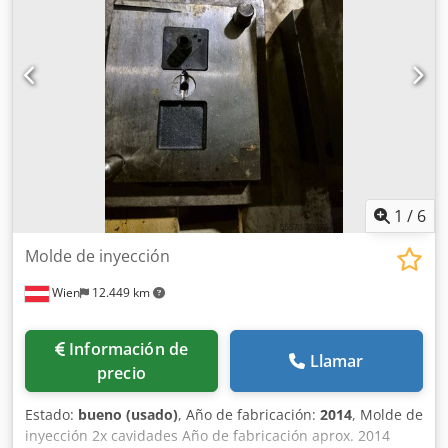
1
/
6
Molde de inyección
Wien
12.449 km
Información de
Llamar
precio
Estado:
bueno (usado)
, Año de fabricación:
2014
, Molde de
inyección 2x cavidades Año de fabricación aprox. 2014