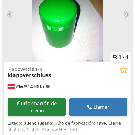
1
/
4
Klappverchluss
klappverschluss
Wien
12.449 km
Información de
Llamar
precio
Estado:
bueno (usado)
, Año de fabricación:
1996
, Cierre
abatible. Cedpfx Alsc Nw N Hj Terf