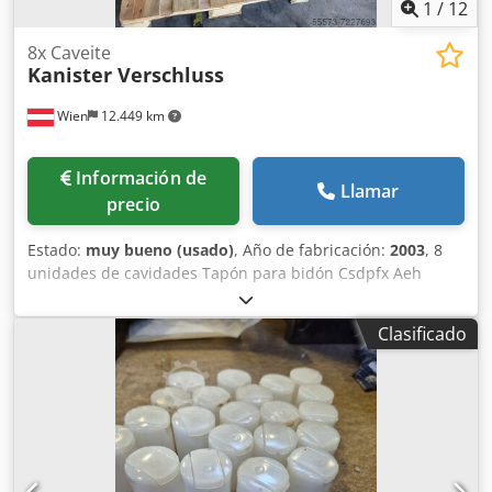
1
/
12
8x Caveite
Kanister Verschluss
Wien
12.449 km
Información de
Llamar
precio
Estado:
muy bueno (usado)
, Año de fabricación:
2003
, 8
unidades de cavidades Tapón para bidón Csdpfx Aeh
Rwlqel Tjrf Año de fabricación, aprox. 2003
Clasificado