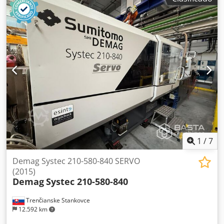
1
/
7
Demag Systec 210-580-840 SERVO
(2015)
Demag
Systec 210-580-840
Trenčianske Stankovce
12.592 km