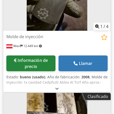
1
/
4
Molde de inyección
Wien
12.449 km
Información de
Llamar
precio
Estado:
bueno (usado)
, Año de fabricación:
2008
, Molde de
inyección 1x cavidad Cedpfszb Ablex Al Tsrf Año aprox.:
2008
Clasificado