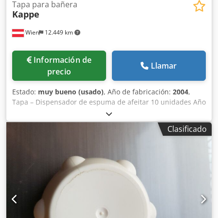
Tapa para bañera
Kappe
Wien
12.449 km
Información de
Llamar
precio
Estado:
muy bueno (usado)
, Año de fabricación:
2004
,
Tapa – Dispensador de espuma de afeitar 10 unidades Año
de fabricación: 2004 En muy buen estado. Credpsc Nw
Rhofx Al Tef
Clasificado