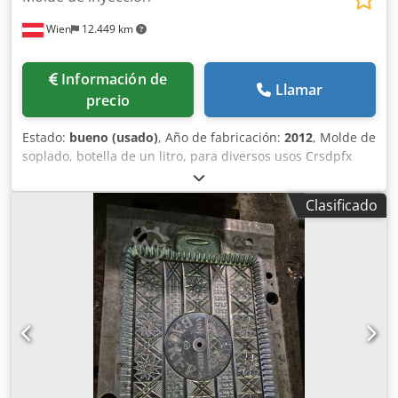
Wien
12.449 km
Información de
Llamar
precio
Estado:
bueno (usado)
, Año de fabricación:
2012
, Molde de
soplado, botella de un litro, para diversos usos Crsdpfx
Alsy U Eruo Tjf
Clasificado