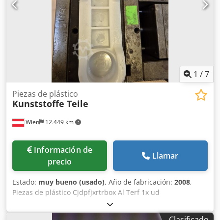
1
/
7
Piezas de plástico
Kunststoffe Teile
Wien
12.449 km
Información de
Llamar
precio
Estado:
muy bueno (usado)
, Año de fabricación:
2008
,
Piezas de plástico Cjdpfjxrtrbox Al Terf 1x ud
Clasificado