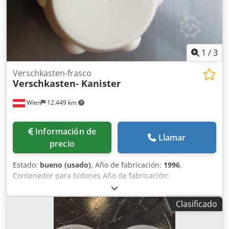
1
/
3
Verschkasten-frasco
Verschkasten- Kanister
Wien
12.449 km
Información de
Llamar
precio
Estado:
bueno (usado)
, Año de fabricación:
1996
,
Contenedor para bidones Año de fabricación:
aproximadamente 1996 De un solo compartimento
Cedpfjdqb Ahjx Al Tsrf
Clasificado