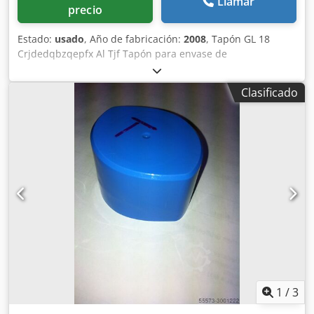
Llamar
precio
Estado:
usado
, Año de fabricación:
2008
, Tapón GL 18
Crjdedqbzqepfx Al Tjf Tapón para envase de
medicamentos, modelo GL18 Molde para inyección con 10
cavidades
Clasificado
1
/
3