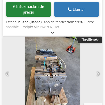
Información de
Llamar
precio
Estado:
bueno (usado)
, Año de fabricación:
1994
, Cierre
abatible. Crsdpfx Aljc Nw N Nj Tof
Clasificado