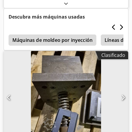
Cedjzb Aanepfx Al Tjrf
Descubra más máquinas usadas
9
Máquinas de moldeo por inyección
Líneas de e
Clasificado