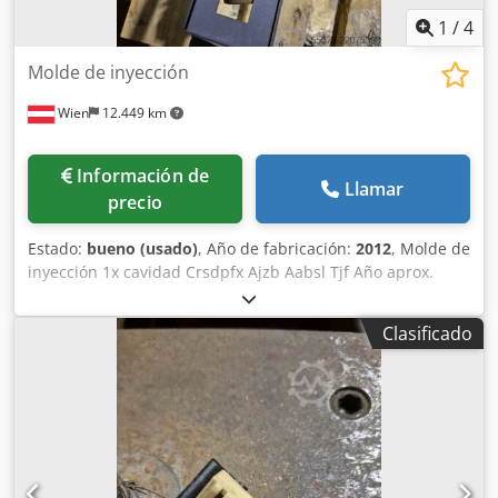
1
/
4
Molde de inyección
Wien
12.449 km
Información de
Llamar
precio
Estado:
bueno (usado)
, Año de fabricación:
2012
, Molde de
inyección 1x cavidad Crsdpfx Ajzb Aabsl Tjf Año aprox.
2012
Clasificado