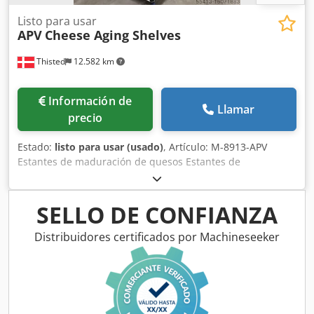
Listo para usar
APV
Cheese Aging Shelves
Thisted
12.582 km
Información de
Llamar
precio
Estado:
listo para usar (usado)
, Artículo: M-8913-APV
Estantes de maduración de quesos Estantes de
maduración de quesos" o "estantes de maduración de
quesos". Estos términos se refieren a las estanterías
especializadas utilizadas para almacenar queso mientras
SELLO DE CONFIANZA
envejece o madura en condiciones controladas.
Dcodpjtmthnsfx Amlek Las estanterías están hechas de un
Distribuidores certificados por Machineseeker
material duro especial para uso alimentario. Dimensiones:
1900 X 900 X 1700 Se pueden apilar.