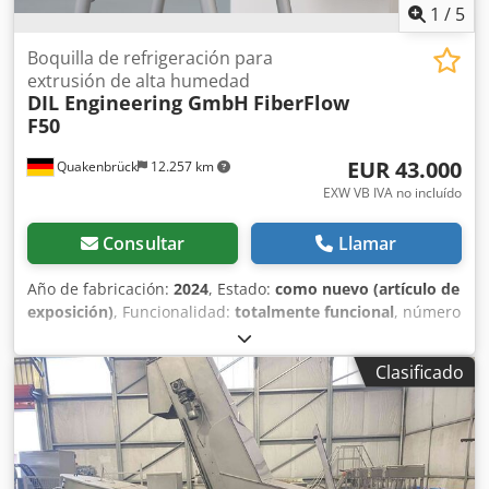
1
/
5
Boquilla de refrigeración para
extrusión de alta humedad
DIL Engineering GmbH
FiberFlow
F50
EUR 43.000
Quakenbrück
12.257 km
EXW VB IVA no incluído
Consultar
Llamar
Año de fabricación:
2024
, Estado:
como nuevo (artículo de
exposición)
, Funcionalidad:
totalmente funcional
, número
de máquina/vehículo:
F50
, Se ofrece a la venta una
boquilla de enfriamiento FiberFlow F50 de DIL Engineering
Clasificado
GmbH, una solución especialmente diseñada para la
estructuración de proteínas alternativas en la extrusión de
alta humedad (HME). Esta boquilla de enfriamiento es
ideal para su uso en investigación y desarrollo, y permite
la producción selectiva de texturas fibrosas y similares a la