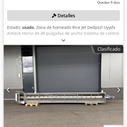
Quedan 9 días
Detalles
Estado:
usado
, Zona de horneado Rice Jet Dedpszl Uyyjfx
Amleck Horno de 40 pulgadas de ancho Sistema de control
PLC Configuración de múltiples zonas Pantalla táctil digital
Plataformas y escaleras de acero inoxidable
Clasificado