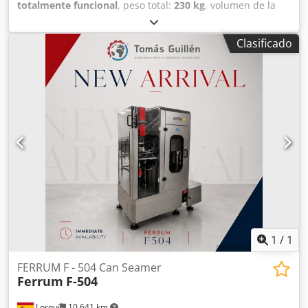
totalmente funcional
, peso total:
230 kg
, volumen de la
tolva:
200 l
, Tolva vaciadora de sacos apta para uso
alimentario Puerta de apertura vertical hacia arriba
Clasificado
Ventana de inspección de plexiglás transparente Junta de
puerta de EPDM apta para uso alimentario Asas tubulares
redondas Rejilla extraíble – 5 mm de espesor, malla de
20×20 mm 3 tubos de aspiración Ø60 mm con reducción a
Ø50 mm, caudal de aspiración regulable según
especificaciones Conexión para sensor de nivel G1"1/2
(ubicado en el último tercio) Fabricada íntegramente en
acero inoxidable AISI 304 Peso total: 230 kg Dcodpfxjw
Sddis Amlek Acabado interior pulido
1
/
1
FERRUM F - 504 Can Seamer
Ferrum
F-504
Lorquí
10.641 km