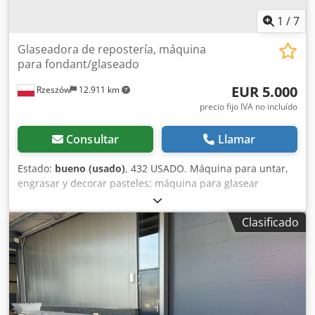
1
/
7
Glaseadora de repostería, máquina
para fondant/glaseado
EUR 5.000
Rzeszów
12.911 km
precio fijo IVA no incluído
Consultar
Llamar
Estado:
bueno (usado)
, 432 USADO. Máquina para untar,
engrasar y decorar pasteles; máquina para glasear
pasteles. Máquina para aplicar glaseado. DIMENSIONES
EXTERNAS (en cm): Djdpfx Aozi U Rgsmleck - Ancho: 100, -
Clasificado
Largo: 700. La máquina está lista para ser inspeccionada y
se encuentra en nuestro almacén (36-068 Bachórz,
Polonia). Opciones disponibles con coste adicional:
transporte. HABLAMOS INGLÉS, ALEMÁN Y FRANCÉS.