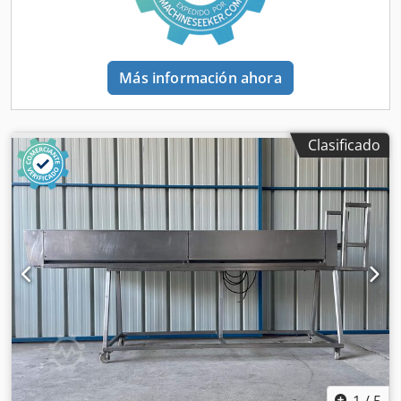
Más información ahora
Clasificado
1
/
5