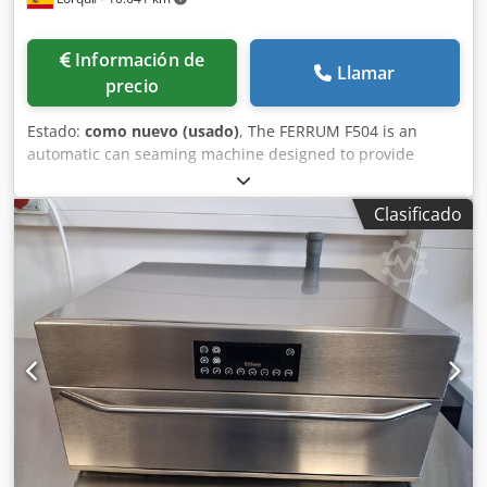
Información de
Llamar
precio
Estado:
como nuevo (usado)
, The FERRUM F504 is an
automatic can seaming machine designed to provide
reliable, hermetic sealing of metal cans in food processing
lines. Equipped with 4 seaming heads, it delivers high
Clasificado
productivity and consistent seam quality, ensuring precise
and dependable operation in continuous production
environments. This machine is currently configured for 99
mm can diameter and offers a production capacity ranging
from 100 to 360 cans per minute, depending on the
product, container type and operating conditions. Its
robust construction and Ferrum's renowned engineering
make it an ideal solution for manufacturers seeking high
performance, operational reliability and long service life.
Designed for continuous operation, the FERRUM F504
combines accurate seam integrity with low maintenance
requirements. Technical Specifications Dcedpfoznh N Hox