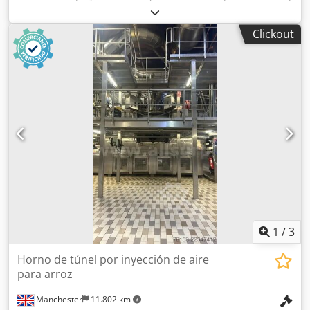
procesamiento para copos de maíz, totalmente encerrado
en una estructura de acero e integrado en el edificio.
Clickout
Características: * 8 silos de almacenamiento * Ventiladores
* Transportadores * Celdas de carga * Sistema de control
1
/
3
Horno de túnel por inyección de aire
para arroz
Manchester
11.802 km