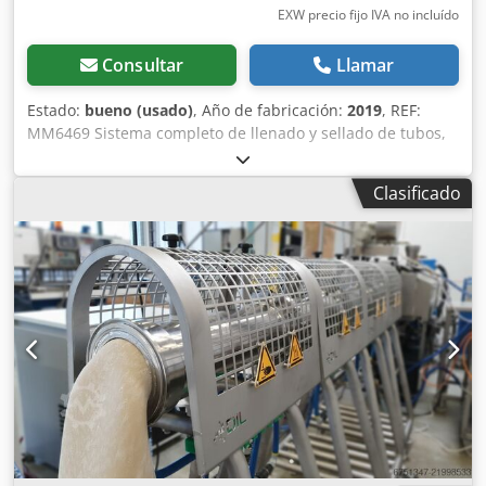
EXW precio fijo IVA no incluído
Consultar
Llamar
Estado:
bueno (usado)
, Año de fabricación:
2019
, REF:
MM6469 Sistema completo de llenado y sellado de tubos,
que comprende el siguiente equipo: 1 mezcladora Collette
de alta velocidad con 2 recipientes de mezcla (para lotes
Clasificado
de 150 kg), bomba y tuberías para alimentar directamente
desde el recipiente a la máquina de llenado y sellado de
tubos. 1 máquina de llenado y sellado de tubos rotativa
Axomatic. Fabricante: Axomatic Srl. Modelo: AXO 1000
MATIC. Fecha de fabricación: 2019. Velocidad: de 60 a 90
tubos por minuto. Equipada con tolva de carga, selector de
tubos, detector de tubos faltantes en el carrusel,
dosificador, selladora con código en el sello, crimpadora
(en la parte superior para el desecho) y conducto de
salida. Se suministra con enfriador de glicol Eurocold,
bomba, tuberías y 2 palés de tubos. En esta unidad se han
reemplazado todas las tuberías de aire. Anteriormente se
utilizó y se configuró para tubos de glaseado, pero el peso