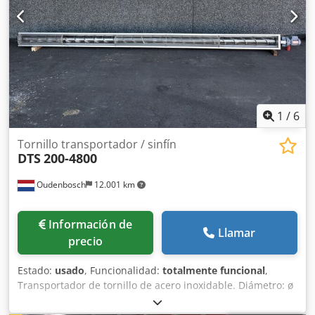
1
/
6
Tornillo transportador / sinfín
DTS
200-4800
Oudenbosch
12.001 km
Información de
Llamar
precio
Estado:
usado
, Funcionalidad:
totalmente funcional
,
Transportador de tornillo de acero inoxidable. Diámetro: ø
200 mm Longitud: 4.800 mm Fabricante: DTS Dcodpfxozp U
Aco Amlok