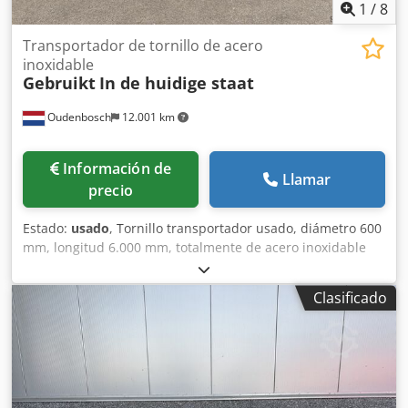
1
/
8
Transportador de tornillo de acero
inoxidable
Gebruikt
In de huidige staat
Oudenbosch
12.001 km
Información de
Llamar
precio
Estado:
usado
, Tornillo transportador usado, diámetro 600
mm, longitud 6.000 mm, totalmente de acero inoxidable
(excepto el sistema de transmisión). Dcsdpozqa Itjfx Amlok
El protector carece de algunas barras.
Clasificado