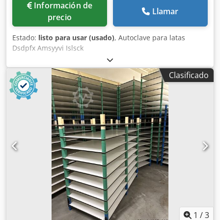
Información de
Llamar
precio
Estado:
listo para usar (usado)
, Autoclave para latas
Dsdpfx Amsyyvi Islsck
Clasificado
1
/
3