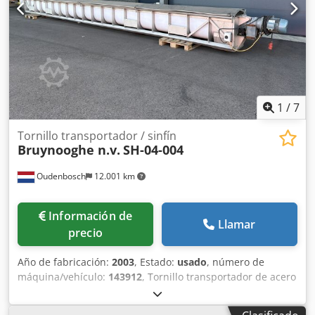
1
/
7
Tornillo transportador / sinfín
Bruynooghe n.v.
SH-04-004
Oudenbosch
12.001 km
Información de
Llamar
precio
Año de fabricación:
2003
, Estado:
usado
, número de
máquina/vehículo:
143912
, Tornillo transportador de acero
inoxidable en carcasa de plástico (fabricado con acero
inoxidable), producido por Bruynooghe en 2003. Diámetro