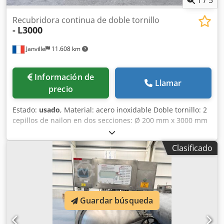
Recubridora continua de doble tornillo
-
L3000
Janville
11.608 km
Información de
Llamar
precio
Estado:
usado
, Material: acero inoxidable Doble tornillo: 2
cepillos de nailon en dos secciones: Ø 200 mm x 3000 mm
Desmontaje rápido Dsdpfxszg I Tvj Amlock Montado sobre
bastidor móvil: 4 ruedas Potencia: 0,55 kw Variador de
Clasificado
velocidad: mecánico Soporte para alimentadores y
sistemas de dosificación Dimensiones totales 3800 x 550 x
1700
Guardar búsqueda