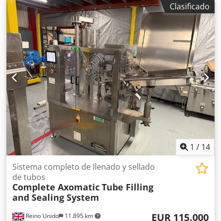
Clasificado
1
/
14
Sistema completo de llenado y sellado
de tubos
Complete Axomatic
Tube Filling
and Sealing System
EUR 115.000
Reino Unido
11.895 km