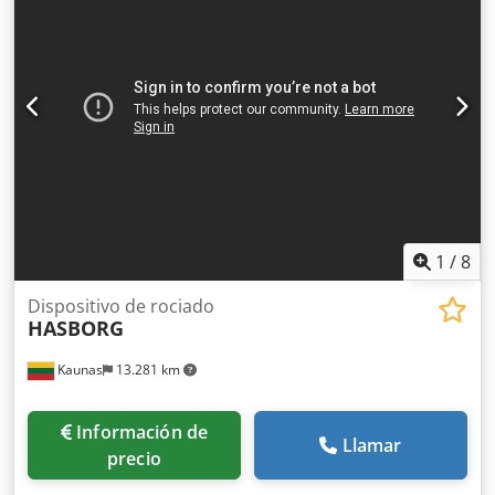
ensaladas de frutas. 30: Tartas, pasteles y galletas con
frutas, aromas de frutas para pasteles, distintos de los
aceites esenciales, mostaza, kétchup, mayonesa, salsas,
especias, tés de frutas. 32: Zumos y néctares de frutas;
zumos de verduras, bebidas no alcohólicas a base de
zumos de frutas y verduras, extractos y preparados no
alcohólicos de frutas y verduras, bebidas carbonatadas y
no carbonatadas.
1
/
8
Dispositivo de rociado
HASBORG
Kaunas
13.281 km
Información de
Llamar
precio