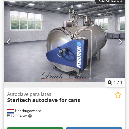
Clasificado
del tornillo: ø500 mm Longitud: aproximadamente 10.250
mm Dsdpfx Aozmfpbomlsck Apto para el procesamiento de
alimentos.
1
/
1
Autoclave para latas
Steritech
autoclave for cans
Heerhugowaard
12.094 km