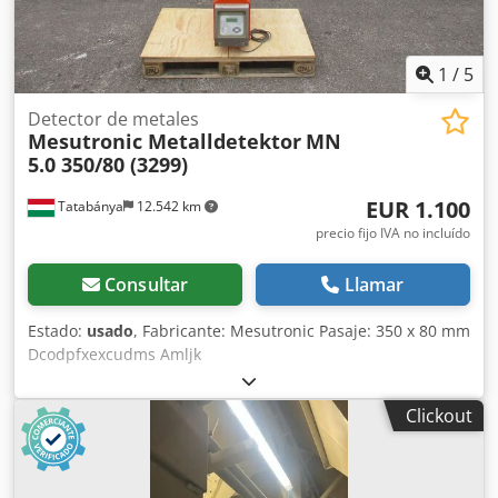
desde el suelo 1050-1150 mm Presión máxima del líquido
en la tolva 2 bares
1
/
5
Detector de metales
Mesutronic Metalldetektor
MN
5.0 350/80 (3299)
EUR 1.100
Tatabánya
12.542 km
precio fijo IVA no incluído
Consultar
Llamar
Estado:
usado
, Fabricante: Mesutronic Pasaje: 350 x 80 mm
Dcodpfxexcudms Amljk
Clickout