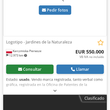
Pedir fotos
Logotipo - Jardines de la Naturaleza
EUR 550.000
Karczmiska Pierwsze
12.973 km
VB IVA no incluído
Consultar
Llamar
Estado:
usado
, Vendo marca registrada, tanto verbal como
gráfica, registrada en la Oficina de Patentes de la
República de Polonia. Dsdpfx Amezcuhtolsck Clase de
Niza: 29: Frutas y verduras conservadas, enlatadas,
Clasificado
congeladas, deshidratadas y cocidas, ensaladas de
verduras, pulpa de frutas, frutas confitadas y cristalizadas,