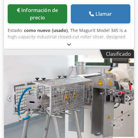
Información de
Llamar
precio
Estado:
como nuevo (usado)
, The Magurit Model 345 is a
high-capacity industrial closed-cut roller slicer, designed
specifically for processing blocks of frozen food (meat, fish,
fruit or vegetables). Dodszrgkqopfx Amljck
Clasificado