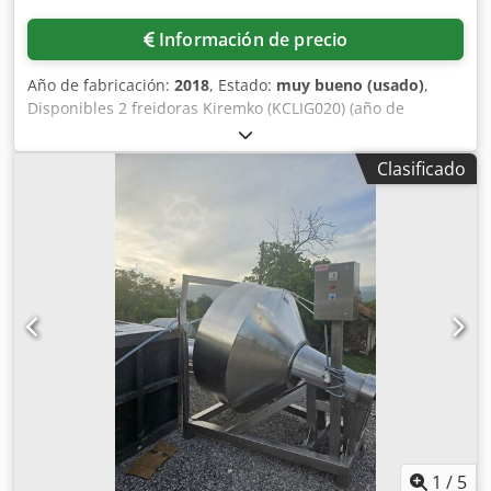
Información de precio
Año de fabricación:
2018
, Estado:
muy bueno (usado)
,
Disponibles 2 freidoras Kiremko (KCLIG020) (año de
fabricación 2018/2012). 2 freidoras Kiremko, utilizadas
anteriormente para la producción de patatas fritas, con
Clasificado
una capacidad de 20 kg por hora por línea (40 kg por hora
en total). Ambas líneas de freidoras Kiremko incluyen una
máquina cortadora. Una máquina cortadora Fam y la otra,
Urschel. En excelentes condiciones, funcionan
perfectamente. Ambas líneas incluyen sistemas de
extracción y un kit de supresión de incendios. Dsdpsznv
Tyefx Ahfjkr
1
/
5