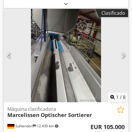
producción de 400 kg por hora. Electricidad actualizada.
Dsdpfxjymr Tbs Ahfjkr
Clasificado
1
/
8
Máquina clasificadora
Marcelissen
Optischer Sortierer
EUR 105.000
Suhlendorf
12.430 km