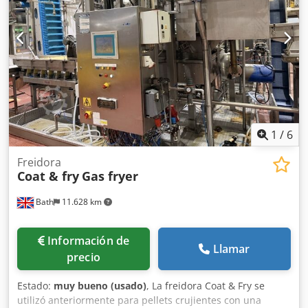
1
/
6
Freidora
Coat & fry
Gas fryer
Bath
11.628 km
Información de
Llamar
precio
Estado:
muy bueno (usado)
, La freidora Coat & Fry se
utilizó anteriormente para pellets crujientes con una