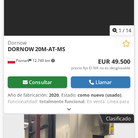
1
/
14
Dornow
DORNOW
20M-AT-MS
EUR 49.500
Poznań
12.740 km
precio fijo El IVA no es desglosable
Consultar
Llamar
Año de fabricación:
2020
, Estado:
como nuevo (usado)
,
Funcionalidad:
totalmente funcional
, En venta: Línea para
pelado de patatas Dornow (año de fabricación: 2020)
Utilizada hasta agosto de 2023 – en muy buen estado,
Clasificado
completamente operativa. Componentes de la línea:
Dodpfx Ahsw Sfg Eofskr • Tolva de almacenamiento con
cinta transportadora (capacidad aprox. 1 t de producto) •