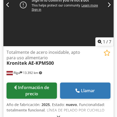
1
/
7
Totalmente de acero inoxidable, apto
para uso alimentario
Kronitek
AE-KPM500
Rīga
13.392 km
Información de
Llamar
precio
Año de fabricación:
2025
, Estado:
nuevo
, Funcionalidad:
totalmente funcional
, LÍNEA DE PELADO POR CUCHILLO
PARA PATATAS 500KG/H: PELADORA DE RAÍZ RP800 La