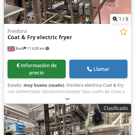
1
/
8
Freidora
Coat & Fry
electric fryer
Bath
11.628 km
Información de
Llamar
precio
Estado:
muy bueno (usado)
, Freidora eléctrica Coat & Fry
con alimentador vibratorio/conveyor tipo cuello de cisne y
alimentador vibratorio. Incluye también cinta
transportadora de salida. Capacidad de producción: 180 kg
Clasificado
de pellets por hora. Instalación eléctrica nueva. Djdsymr
Tuopfx Ahfokr