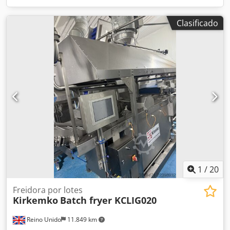
Clasificado
1
/
20
Freidora por lotes
Kirkemko
Batch fryer KCLIG020
Reino Unido
11.849 km