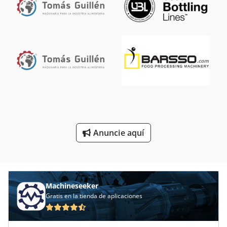
Procesador De Alimentos
Producción De Circuitos
Producción De Energía
Producción De Materiales De Construcción
Productos De Panadería
Proveedor De Panadería
Tablón De
Anuncie aquí
Tecnología De Panadería
Machineseeker
Gratis en la tienda de aplicaciones