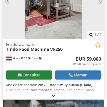
1
/
1
Freidora al vacío
Tindo Food Machine
VF250
EUR 59.000
Rilland
11.970 km
EXW VB IVA no incluído
Consultar
Llamar
Año de fabricación:
2017
, Estado:
muy bueno (usado)
,
Funcionalidad:
totalmente funcional
, Freidora al vacío
utilizada para chips de verduras. En muy buen estado.
Ubicada en los Países Bajos. Dkodpfxexg Tfqo Ahfsr