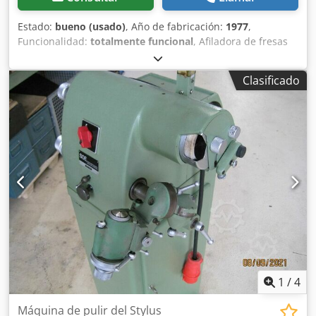
0,01 mm Potencia del motor de aspiración (2800 rpm): 0,25
CV Salvo error u omisión, los datos técnicos se suministran
Estado:
bueno (usado)
, Año de fabricación:
1977
,
sin compromiso.
Funcionalidad:
totalmente funcional
, Afiladora de fresas
Deckel SOE con accesorios Especificaciones técnicas: >>
Número de máquina: SOE 77-3997, año de fabricación:
Clasificado
1977 >> Velocidad del motor: 2800 rpm >> Velocidad del
husillo de rectificado: 4500 rpm >> Potencia: 0,55 kW / 380
voltios >> Peso: aprox. 200 kg Dodpfx Aiowrm Nvsfock
Accesorios y equipamiento: >> Pinzas >> Muelas abrasivas
>> Soporte/base de la máquina >> Extractor >>
Herramientas >> Aspiración de polvo de rectificado Sobre
la máquina: Se ofrece una afiladora de fresas Deckel SOE
con accesorios. Probada mecánica y eléctricamente. Una
máquina elegante y completamente funcional. Aproveche
la oportunidad de verla y probarla en persona.
1
/
4
Máquina de pulir del Stylus