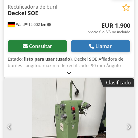
Rectificadora de buril
Deckel
SOE
EUR 1.900
Wald
12.002 km
precio fijo IVA no incluído
Consultar
Llamar
Estado:
listo para usar (usado)
, Deckel SOE Afiladora de
buriles Longitud máxima de rectificado: 90 mm Ángulo
máximo rectificable: 180° Radio máximo rectificable: 10
mm Desplazamiento basto: 100 mm Ajuste fino: 15 mm
Clasificado
Cabezal divisor con posibilidad de giro: 90° Reglaje basto
del carro divisor: 40 mm Ajuste fino del carro divisor: 12
mm Distancia del centro del tubo guía al centro de la
muela: 140 mm Dimensiones del disco: 100 x 50 x 20 mm
Puede concertar una cita para ver la máquina sin
compromiso. Recibirá una factura adecuada. Para clientes
extranjeros, también se puede emitir una factura neta (sin
IVA). Es necesario disponer de un número de identificación
fiscal válido para ello. Venta sujeta a previa venta. Si tiene