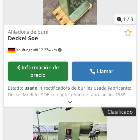
recogida.
1
/
3
Afiladora de buril
Deckel
Soe
Kaufungen
12.254 km
Información de
Llamar
precio
Estado:
usado
, 1 rectificadora de buriles usada Fabricante:
Deckel Modelo: SOE con óptica Año de fabricación: 1988
Datos técnicos: Velocidad del motor de accionamiento:
2800 rpm Velocidad del husillo de rectificado: 4500 rpm
Clasificado
Dedpfjyl Iipox Aifsck Potencia del motor: 0,55 kW / 380
Voltios Peso aprox.: 200 kg Accesorios y equipamiento:
Pinzas de sujeción Óptica Soporte / base de máquina
Herramientas