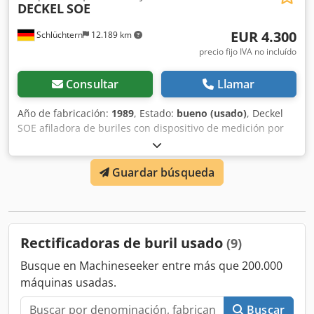
DECKEL
SOE
EUR 4.300
Schlüchtern
12.189 km
precio fijo IVA no incluído
Consultar
Llamar
Año de fabricación:
1989
, Estado:
bueno (usado)
, Deckel
SOE afiladora de buriles con dispositivo de medición por
proyección. Accesorios: pinzas de sujeción, varias muelas
abrasivas. Buen estado operativo. Dcsdpfjg Tmdmjx Aifjk
Guardar búsqueda
Rectificadoras de buril usado
(9)
Busque en Machineseeker entre más que 200.000
máquinas usadas.
Buscar