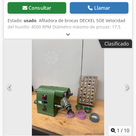
Consultar
Llamar
Estado:
usado
, Afiladora de brocas DECKEL SOE Velocidad
del husillo: 4500 RPM Diámetro máximo de pinzas: 17,5
mm Radio máximo afilable: 10 mm Desplazamiento lateral
máximo: 10 mm Ajuste de ángulo: 45° Desplazamiento
Clasificado
máximo: 100 mm (ver detalles técnicos) Se entrega con 1
juego de pinzas + varias muelas diamantadas Voltaje: 380
V Ancho: 600 mm Dcodszmwkkepfx Aifjk Profundidad: 600
mm Altura total: 1300 mm Peso: aprox. 150 kg
1
/
10