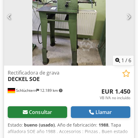
1
/
6
Rectificadora de grava
DECKEL
SOE
EUR 1.450
Schlüchtern
12.189 km
VB IVA no incluído
Consultar
Llamar
Estado:
bueno (usado)
, Año de fabricación:
1988
, Tapa
afiladora SOE año 1988 . Accesorios : Pinzas , Buen estado
de funcionamiento. Dsdeuqv Naspfx Aifock