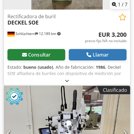
1
/
7
Rectificadora de buril
DECKEL
SOE
EUR 3.200
Schlüchtern
12.189 km
precio fijo IVA no incluído
Consultar
Llamar
Estado:
bueno (usado)
, Año de fabricación:
1986
, Deckel
SOE afiladora de buriles con dispositivo de medición por
proyección. Accesorios: pinzas de sujeción, varias muelas
abrasivas. Buen estado operativo. Dsdpfx Asy Tuhveifeck
Clasificado