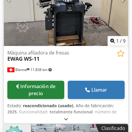
1
/
9
Máquina afiladora de fresas
EWAG
WS-11
Bienne
11.838 km
Información de
Llamar
precio
Estado:
reacondicionado (usado)
, Año de fabricación:
2025
, Funcionalidad:
totalmente funcional
, número de
máquina/vehículo:
176308
, Origen de fabricación: Suiza
Voltaje: 400 / 380 / 50 / 3 Peso neto: aprox. 350 kg
Clasificado
Dimensiones: 82x85x156 cm Potencia instalada: máx. 2 kVA