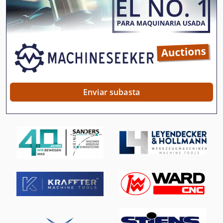
Rectificadora De Cilindro
Rectificadora De Cincel
Rectificadora De Cuchilla De Cepillo
Rectificadora De Culata
Rectificadora De Discos
Enviar subasta
Rectificadora De Doble Cinta
Rectificadora De Eje
Rectificadora De Mano
Rectificadora De Perfil
Rectificadora De Perfiles
Rectificadora De Plano De La Cama