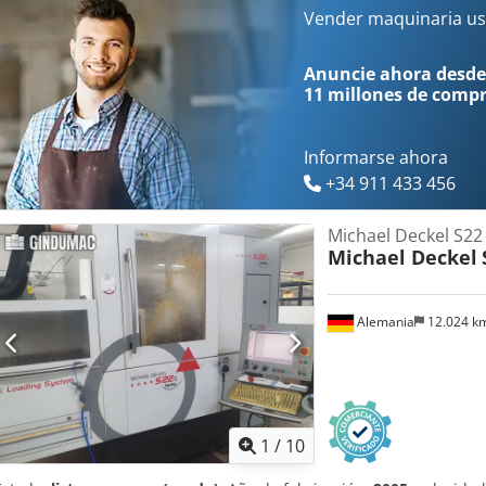
Vender maquinaria us
Anuncie ahora desde
11 millones de comp
Informarse ahora
+34 911 433 456
Michael Deckel S22
Michael Deckel
Alemania
12.024 k
1
/
10