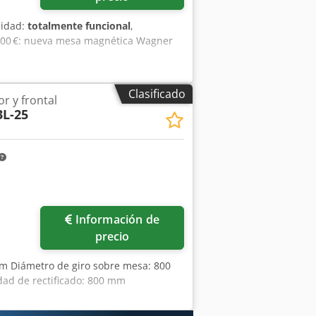
o: 1.000 kg Cabezal del husillo: DIN
osición Tipo de control: convencional
lidad:
totalmente funcional
,
onamiento Indicador de posición
0,00 €: nueva mesa magnética Wagner
frigeración: con separador magnético
eración con separador magnético
Afiladora de diamante Plato plano
Clasificado
quina halógena Documentación de la
or y frontal
3L-25
Información de
precio
mm Diámetro de giro sobre mesa: 800
ad de rectificado: 800 mm