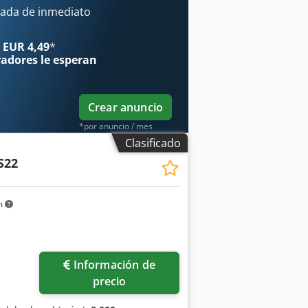
ada de inmediato
 EUR 4,49
*
radores
le esperan
Crear anuncio
*por anuncio / mes
Clasificado
S22
m
Información de
precio