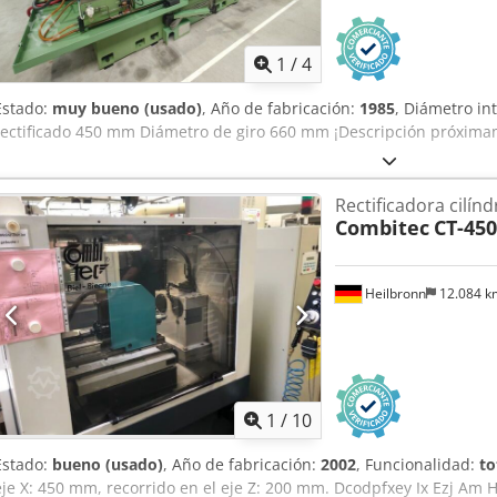
la máquina: Entrega: desde almacén, inmediata, FCA Metzingen Pago
1
/
4
Estado:
muy bueno (usado)
, Año de fabricación:
1985
, Diámetro i
rectificado 450 mm Diámetro de giro 660 mm ¡Descripción próxima
Rectificadora cilínd
Combitec
CT-450
Heilbronn
12.084 
1
/
10
Estado:
bueno (usado)
, Año de fabricación:
2002
, Funcionalidad:
to
eje X: 450 mm, recorrido en el eje Z: 200 mm. Dcodpfxey Ix Ezj Am H