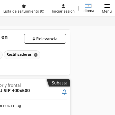
Idioma
Lista de seguimiento
(0)
Iniciar sesión
Menú
 en
Relevancia
Rectificadoras
Subasta
or y frontal
U
SIP 400x500
12.091 km