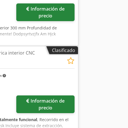
: neto, tras recepción de la factura
Información de
precio
nterior 300 mm Profundidad de
mente! Dodpsyrtvzjfx Am Hjck
Clasificado
rica interior CNC
km
Información de
precio
talmente funcional
, Recorrido en el
sk Incluye sistema de extracción,