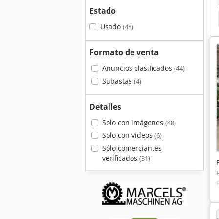
Estado
rica
Studer
Overbeck
Gallmac Wmw 115
Usado
(48)
Formato de venta
Anuncios clasificados
(44)
Subastas
(4)
Detalles
Solo con imágenes
(48)
Solo con videos
(6)
Sólo comerciantes
verificados
(31)