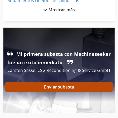
Rodamientos De Rodillos Cilíndricos
Mostrar más
Rodillo De 3 Rodillos
Rodillo De Alimentación
Rodillo De Camino
Rodillo De Costura
Mi primera subasta con Machineseeker
Rodillo De Hilo
fue un éxito inmediato.
Rodillo De Mano
Carsten Sasse, CSG Reconditioning & Service GmbH
Rodillo De Ruedas
Rodillo Del Césped
Enviar subasta
Rodillos De Ajuste
Rodillos De Apoyo