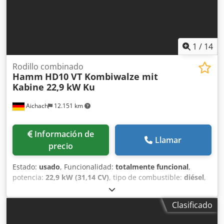
exhaustiva realizada por profesionales ✔ Entrega
disponible en el lugar de trabajo ✔ Garantía de devolución
del dinero ✔ Opciones de pago seguras y flexibles 🔄 ¿Está
considerando otras opciones de equipos? Ofrecemos
1
/
14
herramientas y recursos útiles para todos los propietarios
y operadores de equipos, fácilmente accesibles en nuestra
Rodillo combinado
plataforma.
Hamm
HD10 VT Kombiwalze mit
Kabine 22,9 kW Ku
Aichach
12.151 km
Información de
Llamar
precio
Estado:
usado
, Funcionalidad:
totalmente funcional
,
potencia:
22,9 kW (31,14 CV)
, tipo de combustible:
diésel
,
color:
naranja
, peso operativo:
2.190 kg
, Año de
fabricación:
2016
, horas de funcionamiento:
6.100 h
,
Clasificado
Equipamiento:
cabina
, Hamm HD10 VT rodillo combinado
con cabina Dsdpezap Ivjfx Aafswa Año de fabricación: 2016