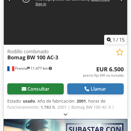
1
/
15
Rodillo combinado
Bomag
BW 100 AC-3
EUR 6.500
Francia
11.477 km
precio fijo IVA no incluído
Consultar
Llamar
Estado:
usado
, Año de fabricación:
2001
, horas de
funcionamiento:
1.782 h
, 2001 | Bomag BW 100 AC-3 |
Rodillo compactador combinado usado | 1782 horas
Dodszcp Sgspfx Aafjwa 📍Ubicación: Francia 🚛 Entrega
disponible a su destino: ¡utilice nuestra calculadora de