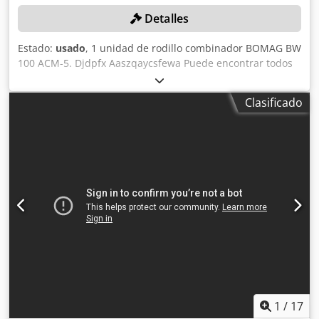
Detalles
Estado:
usado
, 1 unidad de rodillo combinador BOMAG BW
100 ACM-5. Djdpfx Aaszqaycsfewa Puede encontrar todos
los datos técnicos del artículo que se subasta en la sección
«Documentos» en formato PDF, disponible para descargar.
Clasificado
Color: como se muestra en las imágenes, de acuerdo con
las fotos y la inspección. Estado: usado.
1
/
17