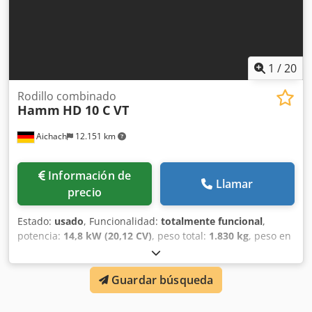
1
/
20
Rodillo combinado
Hamm
HD 10 C VT
Aichach
12.151 km
Información de
Llamar
precio
Estado:
usado
, Funcionalidad:
totalmente funcional
,
potencia:
14,8 kW (20,12 CV)
, peso total:
1.830 kg
, peso en
vacío:
1.500 kg
, Año de fabricación:
2013
, horas de
funcionamiento:
4.800 h
, HAMM HD 10 C VT rodillo
Guardar búsqueda
combinado Año de fabricación: 2013 4800 h Dwodpfx
Aasykurhjfsa Motor Kubota de 14,8 kW 1500-1830 kg Rueda
cortadora de cantos Sistema de riego