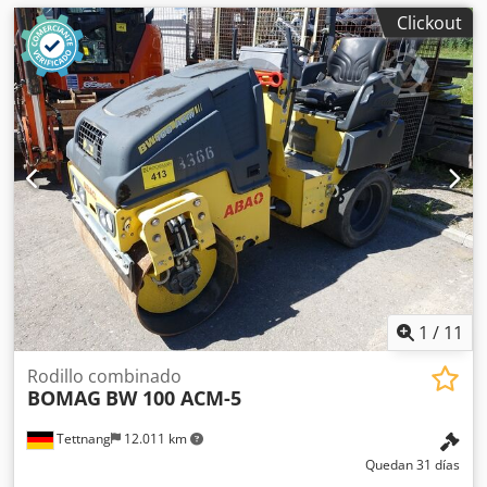
Clickout
1
/
11
Rodillo combinado
BOMAG
BW 100 ACM-5
Tettnang
12.011 km
Quedan 31 días