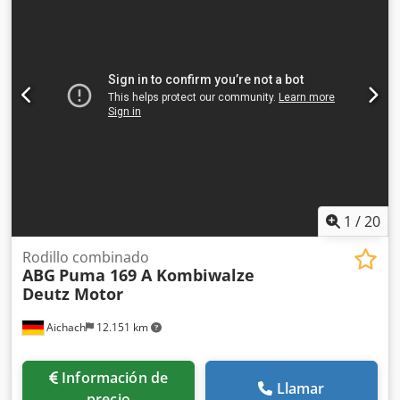
6.100 h Motor Kubota de 22,9 kW 2.190 - 3.110 kg Rueda
cortadora de bordes
1
/
20
Rodillo combinado
ABG
Puma 169 A Kombiwalze
Deutz Motor
Aichach
12.151 km
Información de
Llamar
precio