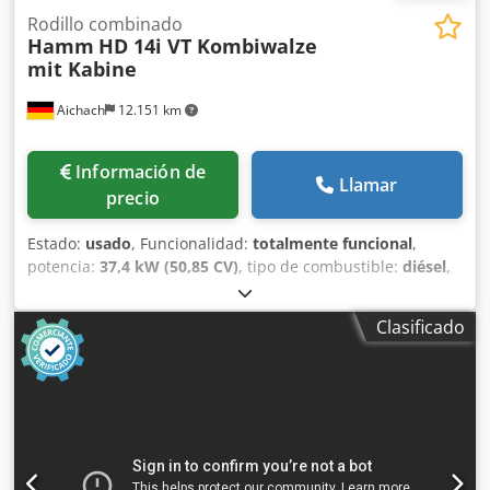
Rodillo combinado
Hamm
HD 14i VT Kombiwalze
mit Kabine
Aichach
12.151 km
Información de
Llamar
precio
Estado:
usado
, Funcionalidad:
totalmente funcional
,
potencia:
37,4 kW (50,85 CV)
, tipo de combustible:
diésel
,
color:
naranja
, Año de fabricación:
2021
, horas de
funcionamiento:
1.400 h
, Hamm HD14 i VT rodillo
Clasificado
combinado Año 2021 1400 horas 3795-5250 kg 37,4 kW
2400-3320 kg Rueda cortadora de bordes Cabina con
puertas Asiento calefactado Dsdpezmf Nzefx Aafewa
Ancho de trabajo 140 cm