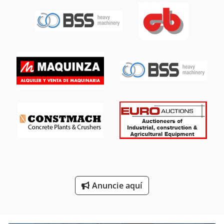
Rodillos De Avance
Rodillos De Bordón
Rodillos De Camino
Rodillos De Campo
Rodillos De Corte
Rodillos De Césped
Rodillos De Laminación
Rodillos De Perfil
Rodillos De Pulido
Anuncie aquí
Rodillos De Transporte