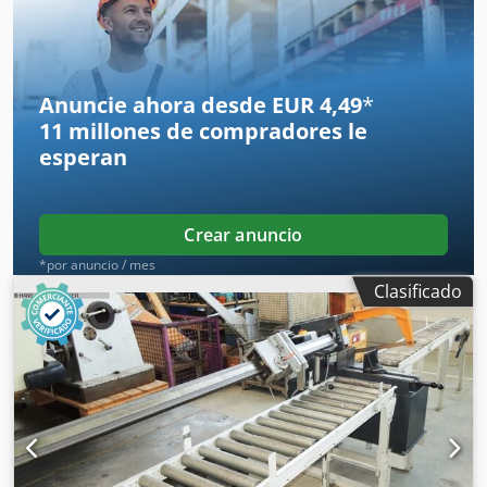
mm Dcjdpfjy Hkppjx Agvsk Motor Motor asíncrono trifásico
de doble velocidad Potencia: 3,5 HP (aprox. 2,6 kW)
Tensión: 380 V – 50 Hz Velocidades: 1440 / 720 rpm
Anuncie ahora desde EUR 4,49
*
11 millones de compradores
le
esperan
Crear anuncio
*por anuncio / mes
Clasificado