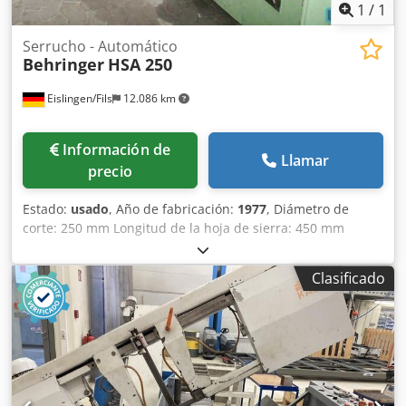
corte: * Carrera simple: 0 - 600 mm Carrera múltiple: 0 -
1
/
1
9999 mm Velocidad de corte: Accionamiento con
regulación de frecuencia AC de 15-150 m/min, ajustable de
Serrucho - Automático
Behringer
HSA 250
forma continua. Regulable mediante control NC. Potencia
del accionamiento: * Cinta de corte: 7,5 kW; 400 V, 50 Hz
Eislingen/Fils
12.086 km
Sistema hidráulico: 0,37 kW Bomba de refrigerante: 0,37
kW Avance del bastidor de corte: Ajustable de forma
continua hasta 300 mm/min Tensión de la cinta de corte:
Información de
Hidráulica Dimensiones de la cinta de corte: 6220 x 41 x
Llamar
precio
1,3 mm Longitud del extremo de la cinta (recorte): En modo
automático: 25 mm (material rectangular) / 50 mm
Estado:
usado
, Año de fabricación:
1977
, Diámetro de
(material redondo) Altura de trabajo: 750 mm (sin
corte: 250 mm Longitud de la hoja de sierra: 450 mm
elementos de montaje) Peso: 4100 kg Dimensiones (largo x
Velocidad de corte: 50/70/100/135 carreras/min
ancho x alto): 1700 x 3100 x 2350 mm (incluyendo el
Dimensiones (largo x ancho x alto): 2,6 x 1,8 x 1,1 m
transportador de virutas) Dedpfx Agjzd Ag Ssveck
Clasificado
Potencia total requerida: 3,8 kW Dcodpfxscxxw Uo Agvjk
Equipamiento: -Expulsor automático de virutas -Carro para
Peso de la máquina, aprox.: 1,2 t - Sierra de arco
virutas -Sensor de rotura de la cinta -Sensor de desviación
totalmente automática.
de la cinta -Sistema "Zero face" (posicionamiento del
material) -Interfaz para importar y exportar datos
mediante memoria USB -Base de datos de materiales
(selección automática de parámetros, >500 materiales,
selección de cintas MEBA) -Nebulización con aceite -