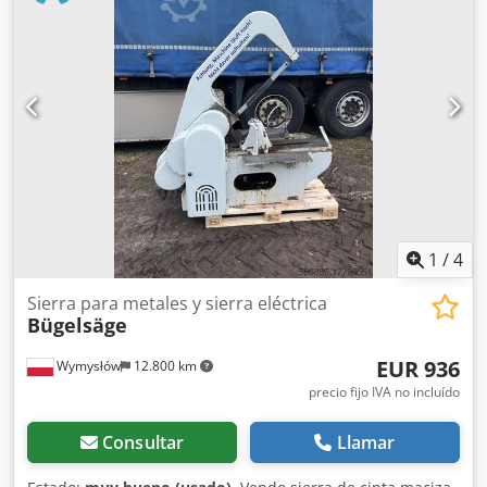
de material elaborado 2.500 mm y transportadores de
rodillos delante y detrás Longitud de la hoja de sierra 425
mm, avance hidr. 16-32 m/min, Dcsdpfx Ast Hxayjgvjk
mordaza ajustable a inglete Unidad de refrigeración,
elevada
1
/
4
Sierra para metales y sierra eléctrica
Bügelsäge
EUR 936
Wymysłów
12.800 km
precio fijo IVA no incluído
Consultar
Llamar