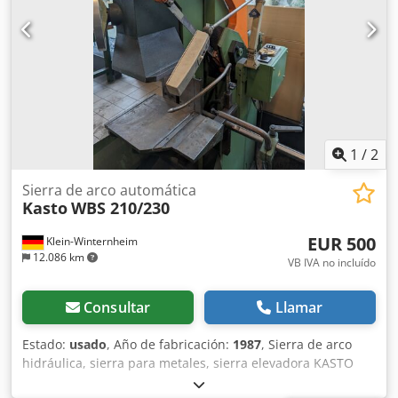
1
/
2
Sierra de arco automática
Kasto
WBS 210/230
EUR 500
Klein-Winternheim
12.086 km
VB IVA no incluído
Consultar
Llamar
Estado:
usado
, Año de fabricación:
1987
, Sierra de arco
hidráulica, sierra para metales, sierra elevadora KASTO
Lamentablemente no hay placa de características