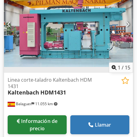
anti-rebabas. Cilindro neumático para movimiento de
culata, con freno para regulación de velocidad.
Transmisión con doble polea extensible para velocidad
variable de 15 a 90 m/s. Cabezal basculante sobre
casquillos autolubricantes regulables. Alimentador de
paso de 600 mm controlado por cilindro neumático.
Repetir hasta un máximo de 9 pasos, para obtener una
carrera total de 5400 mm. Apertura máxima de la pinza del
alimentador de 160 mm. Contador de piezas programable.
Desperdicio mínimo de corte final de 160 mm. Válvula
reguladora de velocidad del alimentador. Amperímetro.
1
/
15
Marcha atrás. Dcodpfsrfw Iksx Agvok Botón de emergencia
e interruptor con candado en el panel de control. Sistema
Linea corte-taladro Kaltenbach HDM
de lubricación-enfriamiento de cuchillas con
1431
Kaltenbach
HDM1431
electrobomba. Depósito de refrigerante con bomba
extraíble para limpieza del depósito. Protección integral
Balaguer
11.055 km
diseñado para un cambio rápido de la hoja. Disco de disco
Ø 350 mm. Capacidad de corte: Tubos redondos 0°:
102mm 45° derecha: 102mm Tubos cuadrados 0°: 85mm
Información de
45° derecha: 90mm Tubos rectangulares 0°: 158 x 85mm
Llamar
precio
45° derecha: 120 x 85mm Características: Trifásica 380V
Dimensiones: 1300 x 1350 x 1600 mm Altura del puesto de