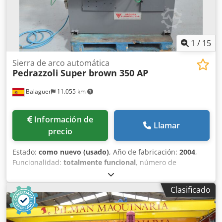
1
/
15
Sierra de arco automática
Pedrazzoli
Super brown 350 AP
Balaguer
11.055 km
Información de
Llamar
precio
Estado:
como nuevo (usado)
, Año de fabricación:
2004
,
Funcionalidad:
totalmente funcional
, número de
máquina/vehículo:
051888
, Tronzadora disco automática
usada Marca: Pedrazzoli Modelo: SB 350/45 AP Matricula:
Clasificado
051888 Año: 2004 Mecanismo de rotación del bloque de
cabeza para cortes en ángulo hasta 45 ° a la izquierda con
palanca de bloqueo. Mordaza desmontable neumática y