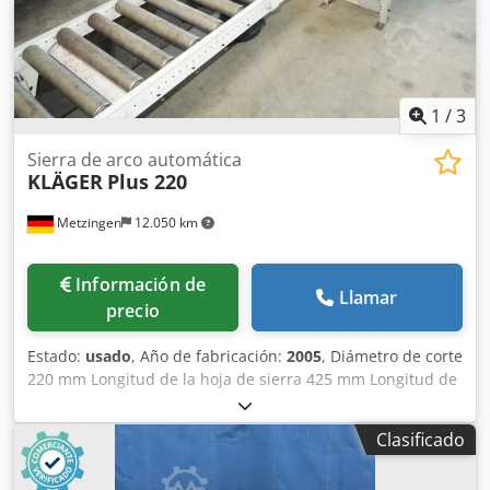
1
/
3
Sierra de arco automática
KLÄGER
Plus 220
Metzingen
12.050 km
Información de
Llamar
precio
Estado:
usado
, Año de fabricación:
2005
, Diámetro de corte
220 mm Longitud de la hoja de sierra 425 mm Longitud de
corte máx. 2500 mm Potencia total necesaria 0,95 kW Peso
de la máquina aprox. 219 kg Espacio necesario aprox. m
Clasificado
Sierra de arco automática KLAEGER tipo PLUS 220, año
2005 Alcance de corte aprox. 300 mm con tope de longitud