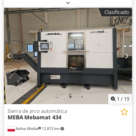
corte: Circular: 215 mm Plano: 210 x 180 mm Djdpozfy
Rdefx Agveck 4 velocidades Longitud de la hoja: 350 x 30 x
Clasificado
2 mm
1
/
19
Sierra de arco automática
MEBA
Mebamat 434
Kalina Wielka
12.815 km