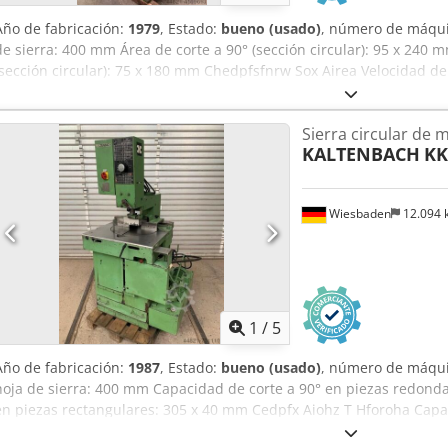
Año de fabricación:
1979
, Estado:
bueno (usado)
, número de máqui
de sierra: 400 mm Área de corte a 90° (sección circular): 95 x 240 
(sección circular): 75 x 180 mm Chedpfsfnrw Sox Airea Velocidad de r
rpm Motor de transmisión: 380 V, 2,6/3,2 kW Espacio requerido: 15
Sierra circular de 
KALTENBACH
KK
Wiesbaden
12.094
1
/
5
Año de fabricación:
1987
, Estado:
bueno (usado)
, número de máqui
hoja de sierra: 400 mm Capacidad de corte a 90° en piezas redond
en piezas rectangulares: 305 x 40 mm Cedpfx Aiohz T Hforoha Capa
piezas redondas: 130 mm Capacidad de corte a 45° en ángulo en p