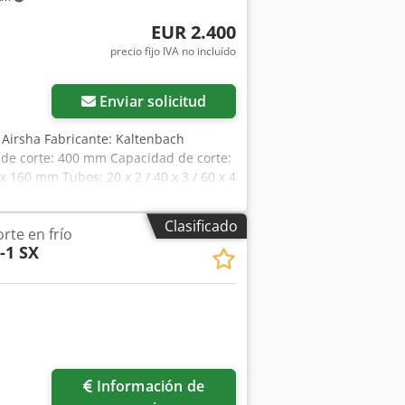
EUR 2.400
precio fijo IVA no incluído
Enviar solicitud
 Airsha Fabricante: Kaltenbach
 de corte: 400 mm Capacidad de corte:
160 mm Tubos: 20 x 2 / 40 x 3 / 60 x 4
vance del disco de corte, ajustable de
dos Accesorios / Equipamiento:
Clasificado
orte en frío
ensiones de la máquina: 1.200 x 1.000 x
-1 SX
Información de