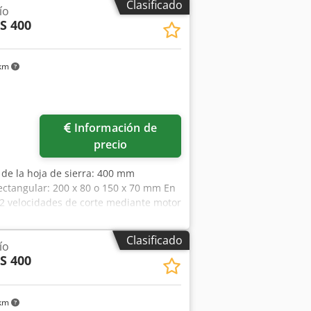
Clasificado
ío
S 400
 km
Información de
precio
 de la hoja de sierra: 400 mm
ectangular: 200 x 80 o 150 x 70 mm En
 2 velocidades de corte mediante motor
nte sin escalonamientos: 0 - 1000
 kg Espacio necesario: 1200 x 1100 x
Clasificado
ío
S 400
 km