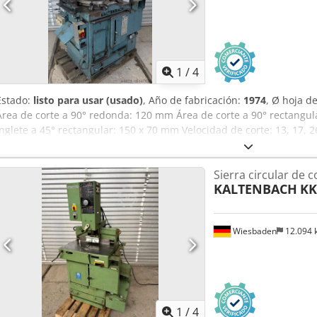
1
/
4
Estado:
listo para usar (usado)
, Año de fabricación:
1974
, Ø hoja d
Área de corte a 90° redonda: 120 mm Área de corte a 90° rectangul
inglete a 45° rectangular: 150 x 70 mm Velocidad de corte: 13, 17,
V, 1,7/2,2/2,6 kW Espacio necesario: 1050 x 1000 x 1680 mm Peso: a
Sierra circular de c
KALTENBACH
KK
Wiesbaden
12.094
1
/
4