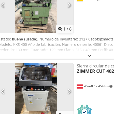
1
/
6
Estado:
bueno (usado)
, Número de inventario: 3127 Csdpfxjzmaqts
Modelo: KKS 400 Año de fabricación: Número de serie: 40061 Disco
Redondo: 130 mm Cuadrado: 120 mm Plano: 315 x 40 mm Perfil: 40 x 
/ 80 x 5 / 130 x 7 mm Velocidad de corte: 10/20 13/26 15/30 m/min A
forma continua: 0 a 1000 mm/min Ángulo de bisel: 90° en ambos la
Sierra circular de c
Conexión: 1,7 / 2,6 kW Sistema hidráulico: 0,75 kW Peso: 0,85 t Dim
ZIMMER
CUT 402
1.800 mm
Wien
12.454 km