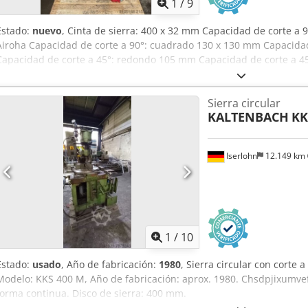
1
/
9
Estado:
nuevo
, Cinta de sierra: 400 x 32 mm Capacidad de corte a
Airoha Capacidad de corte a 90°: cuadrado 130 x 130 mm Capacidad
Capacidad de corte a 45°: redondo 105 mm Capacidad de corte a 
de corte a 45°: plano 250 x 60 mm Potencia total requerida: 1,8 kW
Dimensiones aproximadas: 800 x 1100 x 1400 mm Sierra de corte 
Sierra circular
aluminio Equipamiento/Accesorios: - Motor auto-frenante en meno
KALTENBACH
KK
frontal - 2 mordazas verticales y horizontales - Sistema de pulveriz
metal duro de serie - Avance continuo de la hoja de sierra - Opera
según CE - Hoja de sierra: 400 x 32 mm
Iserlohn
12.149 km
1
/
10
Estado:
usado
, Año de fabricación:
1980
, Sierra circular con corte
Modelo: KKS 400 M, Año de fabricación: aprox. 1980. Chsdpjixumvefx
forma continua. Disco de sierra: 400 mm.