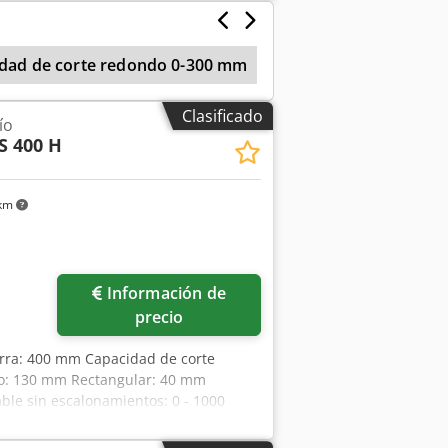
W Espacio requerido: 1100 x 1000 x
cidad de corte redondo 0-300 mm
Sierras de cinta hor
Clasificado
ío
S 400 H
 km
Información de
precio
ierra: 400 mm Capacidad de corte
do: 130 mm Rectangular: 40 mm
ble sin escalonamientos: 0 - 1000
,7 kW Peso aprox.: 700 kg Requisito de