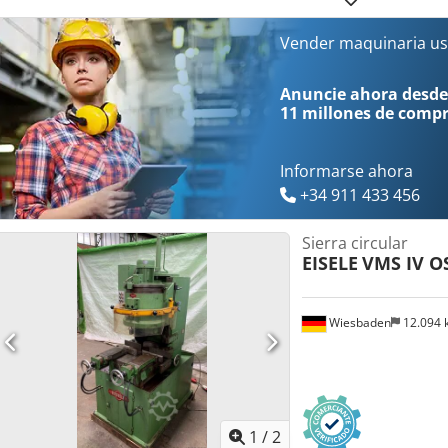
Vender maquinaria us
Anuncie ahora desde
11 millones de comp
Informarse ahora
+34 911 433 456
Sierra circular
EISELE
VMS IV O
Wiesbaden
12.094
1
/
2