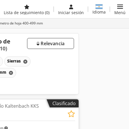
Idioma
Lista de seguimiento
(0)
Iniciar sesión
Menú
iámetro de hoja 400-499 mm
o de
Relevancia
(10)
Sierras
9 mm
Clasificado
frío Kaltenbach KKS
 km