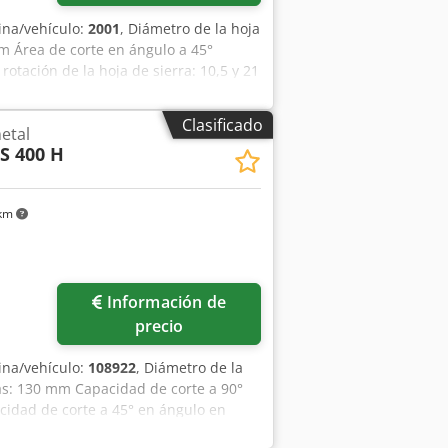
na/vehículo:
2001
, Diámetro de la hoja
mm Área de corte en ángulo a 45°
otación de la hoja de sierra: 10,5 y 21
00 x 1100 x 2150 mm Peso: 630 kg
Clasificado
metal
S 400 H
 km
Información de
precio
na/vehículo:
108922
, Diámetro de la
as: 130 mm Capacidad de corte a 90°
cidad de corte a 45° en ángulo en
iezas rectangulares: 245 x 40 mm