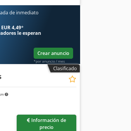
ada de inmediato
 EUR 4,49
*
radores
le esperan
Crear anuncio
*por anuncio / mes
Clasificado
S
 km
Pedir más fotos
Información de
precio