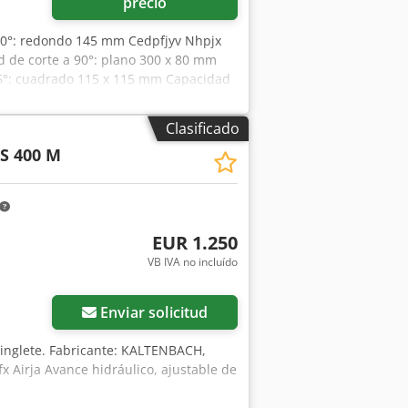
precio
 90°: redondo 145 mm Cedpfjyv Nhpjx
 de corte a 90°: plano 300 x 80 mm
45°: cuadrado 115 x 115 mm Capacidad
 Peso de la máquina: aprox. 240 kg
ascendente semiautomática para
Clasificado
s de 10 segundos - Cambio de hoja
S 400 M
ación de niebla y hoja de sierra de
ción bimanual y cubierta protectora
EUR 1.250
VB IVA no incluído
Enviar solicitud
 a inglete. Fabricante: KALTENBACH,
 Airja Avance hidráulico, ajustable de