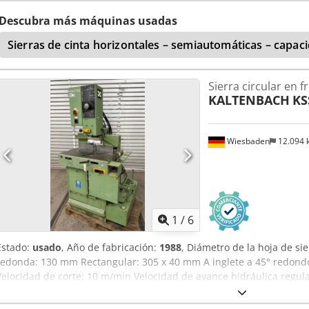
Velocidad de corte: 10 m/min Motor de accionamiento: 380 V, 1,7 k
1900 mm Peso: 700 kg
Descubra más máquinas usadas
Sierras de cinta horizontales – semiautomáticas – capa
Sierra circular en fr
KALTENBACH
KS
Wiesbaden
12.094
1
/
6
Estado:
usado
, Año de fabricación:
1988
, Diámetro de la hoja de s
redonda: 130 mm Rectangular: 305 x 40 mm A inglete a 45° redon
Velocidad de corte: 10 m/min Velocidad de avance hidráulica regula
mm/min Cjdow Tk Ecepfx Airjha Accionamiento de la sierra: 380 V, 1
espacio sin mesa de rodillos: 1100 x 1000 x 1900 mm