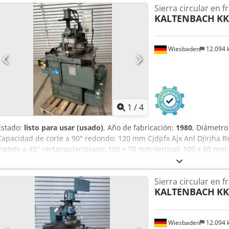
Sierra circular en fr
KALTENBACH
KK
Wiesbaden
12.094
1
/
4
Estado:
listo para usar (usado)
, Año de fabricación:
1980
, Diámetro
Capacidad de corte a 90° redondo: 120 mm Cjdpfx Ajx Anl Djirjha R
inglete a 45° rectangular/plano: 150 x 70 mm Vertical: 100 x 60 mm
conmutador de polos: 19 y 28 m/min Avance regulable hidráulicame
mm/min Motor de accionamiento: 380 V, 1,7/2,6 kW Peso: aprox. 850
Sierra circular en fr
1620 mm
KALTENBACH
KK
Wiesbaden
12.094