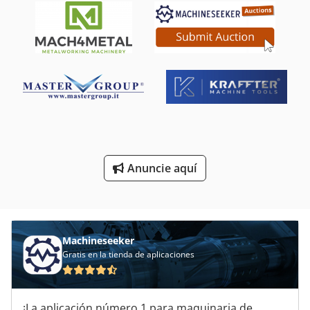
Sierra De Cinta Manual
Sierras Circulares De Corte De Madera
Sierras Circulares De Corte De Metales
Sierras De Cinta
Sierras De Cinta De Registro
Sierras De Inglete
Anuncie aquí
Sierras De Rowena
Sierras Para Corte De Metales
Machineseeker
Gratis en la tienda de aplicaciones
¡La aplicación número 1 para maquinaria de