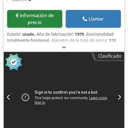
Información de
Llamar
precio
Estado:
usado
, Año de fabricación:
1979
, Funcionalidad:
totalmente funcional
, diámetro de la hoja de sierra:
910
mm
, altura de corte (máx.):
300 mm
, Ofrecemos esta
sierra de cinta de corte en frío usada, modelo PMC 12-F,
Clasificado
fabricada en 1979. Chodpfx Aezn Hlmoc Eja Si tiene alguna
pregunta o necesita más información, no dude en
enviarnos un mensaje o llamarnos.