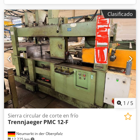
Clasificado
1
/
5
Sierra circular de corte en frío
Trennjaeger
PMC 12-F
Neumarkt in der Oberpfalz
12.225 km