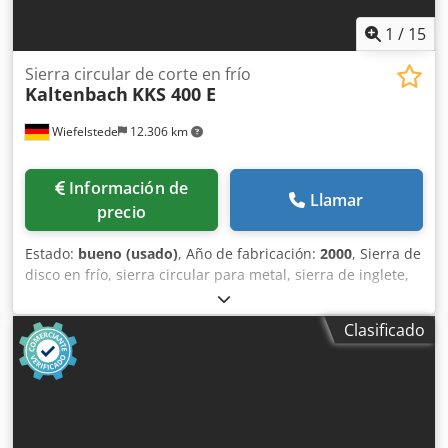
1
/
15
Sierra circular de corte en frío
Kaltenbach
KKS 400 E
Wiefelstede
12.306 km
Información de
Llamar
precio
Estado:
bueno (usado)
, Año de fabricación:
2000
, Sierra de
disco en frío, sierra circular para metal, sierra de inglete,
sierra circular, instalación de corte, sierra de mesa
inferior, sierra circular para aluminio, sierra circular
Clasificado
semiautomática para aluminio, tronzadora, sierra para
junquillos de vidrio -Fabricante: Kaltenbach, sierra de
disco en frío/sierra circular para metal con mesa de
rodillos a la izquierda/derecha -Tipo: KKS 400 E,
semiautomática sin avance de material -Hoja de sierra:
diámetro 400 mm -Potencia del motor: 1,8 / 2,7 kW -