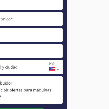
rónico*
País
l y ciudad
ibuidor
ecibir ofertas para máquinas
s