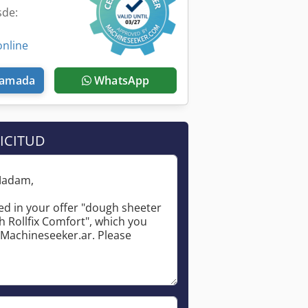
sde:
online
llamada
WhatsApp
ICITUD