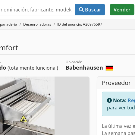
Buscar
Vender
 panadería
Desenrolladoras
ID del anuncio: A20976597
omfort
o
Ubicación
ado
Babenhausen
(totalmente funcional)
Proveedor
Nota:
Reg
para ver tod
La última vez e
La semana pa