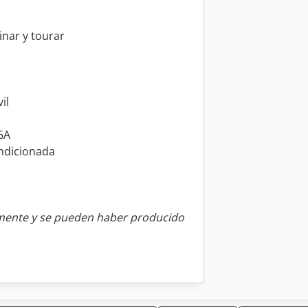
inar y tourar
il
6A
ndicionada
amente y se pueden haber producido