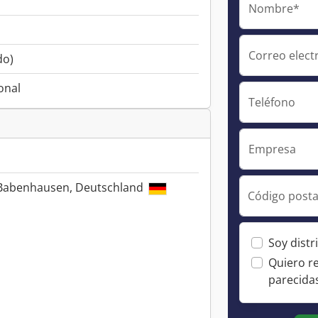
Nombre*
Correo elect
do)
onal
Teléfono
Empresa
 Babenhausen, Deutschland
Código posta
Soy distr
Quiero r
parecida