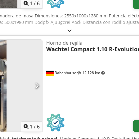
1
/
6
nadora de masa Dimensiones: 2550x1000x1280 mm Potencia eléctri
a: 500x1980 mm Dodpfx Ajuugcrei Aock Distancia con rodillo ajust
Horno de rejilla
Wachtel
Compact 1.10 R-Evolutio
Babenhausen
12.128 km
1
/
6
lidad:
totalmente funcional
, Modelo: Compact 1.10 R-Evolution Hor