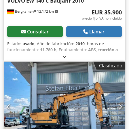
VOLVO
EW 140 C Baujahr 2010
EUR 35.900
Bergkamen
12.172 km
precio fijo IVA no incluído
Consultar
Llamar
Estado:
usado
, Año de fabricación:
2010
, horas de
funcionamiento:
11.780 h
, Equipamiento:
ABS, tracción a
las cuatro ruedas
, Volvo EXCAVADORA EW140C aire
acondicionado 16.850 kg 91 kW Dkedpfxoyltr Ae Amyor En
Clasificado
excelente estado