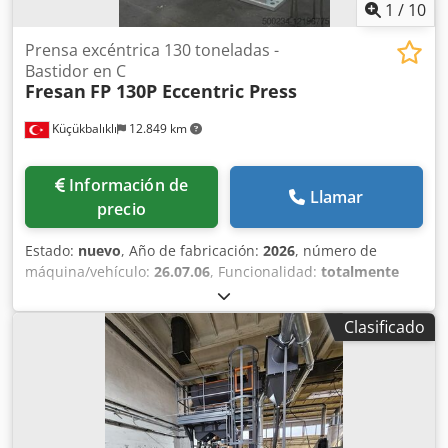
1
/
10
Prensa excéntrica 130 toneladas -
Bastidor en C
Fresan
FP 130P Eccentric Press
Küçükbalıklı
12.849 km
Información de
Llamar
precio
Estado:
nuevo
, Año de fabricación:
2026
, número de
máquina/vehículo:
26.07.06
, Funcionalidad:
totalmente
funcional
, Fresan FP 130P - Prensa excéntrica de bastidor
en C - 130 toneladas (1300kN) DATOS TÉCNICOS: *
Clasificado
Potencia: 130 toneladas (1300kN) * Velocidad: 55
golpes/min (ajustable) * Distancia entre los cilindros de la
mesa: 500 mm * Regulación de la carrera: 0 - 132 mm *
Regulación de los cilindros: 95 mm (motorizada) *
Dimensiones de la mesa: 700 x 1000 mm
ESPECIFICACIONES ESTÁNDAR: * Equipo conforme a la