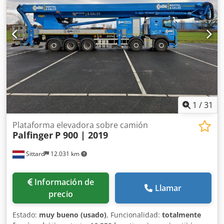
acondicionado, motor: [127 kW/173 CV], peso: 18.770 kg,
buen estado, ¡lista para usar! Si lo desea, le ofreceremos
una propuesta de arrendamiento o financiación. El Sr.
Mihm (tel. ) estará encantado de atenderle. Para obtener
más información, visite nuestra página web. Salvo errores
y venta previa. Sistema de acoplamiento rápido = Más
información = Tracción: sobre ruedas. Póngase en contacto
con Tobias Ebert para obtener más información.
Djdpfezmcubjx Amyekr
1
/
31
Plataforma elevadora sobre camión
Palfinger
P 900 | 2019
Sittard
12.031 km
Información de
Llamar
precio
Estado:
muy bueno (usado)
, Funcionalidad:
totalmente