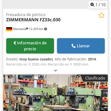
1
/
10
Fresadora de pórtico
ZIMMERMANN
FZ33c.030
Alemania
12.293 km
Información de
Llamar
precio
Estado:
muy bueno (usado)
, Año de fabricación:
2014
,
Recorrido en X 2500 mm Recorrido en Y 3000 mm
Recorrido en Z 1250 mm Control HEIDENHAIN iTNC530
Velocidad del husillo - infinitamente variable 22000 rpm
Clasificado
Eje C ±300° Cabezal basculante ±110° Portaherramientas
HSK 63 A Cambiador automático de herramientas de 50
posiciones Potencia total requerida 130 kW Peso de la
máquina aprox. 53,5 t Espacio requerido aprox. 7,6 x 7,3 x
5,7 m Esta ZIMMERMANN FZ33c está disponible de
inmediato y en buen estado. - Husillo NUEVO instalado