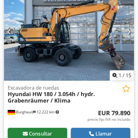
1
/
15
Excavadora de ruedas
Hyundai
HW 180 / 3.054h / hydr.
Grabenräumer / Klima
EUR 79.890
Burghaun
12.222 km
precio fijo IVA no incluído
Consultar
Llamar