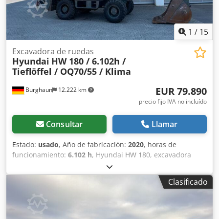
1
/
15
Excavadora de ruedas
Hyundai
HW 180 / 6.102h /
Tieflöffel / OQ70/55 / Klima
EUR 79.890
Burghaun
12.222 km
precio fijo IVA no incluído
Consultar
Llamar
Estado:
usado
, Año de fabricación:
2020
, horas de
funcionamiento:
6.102 h
, Hyundai HW 180, excavadora
móvil, año de fabricación: 04/2020, horas de
funcionamiento: ¡solo 6.102 horas!, acoplamiento rápido
Clasificado
OilQuick OQ70/55, cuchara para excavación profunda de
1.200 mm, soporte de cuchilla, brazo extensible ajustable,
sistema hidráulico para martillo y cizalla, cámara a la
derecha, a la izquierda y en la parte trasera, radio, aire