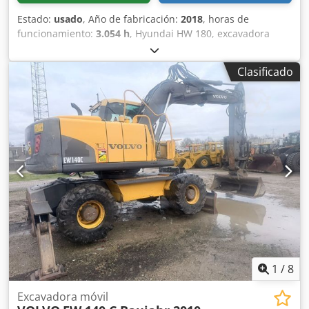
Estado:
usado
, Año de fabricación:
2018
, horas de
funcionamiento:
3.054 h
, Hyundai HW 180, excavadora
móvil, año de fabricación: 2018, horas de funcionamiento:
¡solo 3.054 horas!, acoplamiento rápido hidráulico HS10,
Clasificado
fresadora hidráulica, soporte para cuchilla, brazo
ajustable, sistema hidráulico para martillo y cizalla,
cámara a la derecha, a la izquierda y en la parte trasera,
radio, aire acondicionado, motor: [127 kW/173 CV], peso:
18.770 kg, buen estado, ¡lista para usar! Si lo desea, le
ofrecemos una propuesta de arrendamiento o
financiación. El Sr. Mihm (Tel. ) estará encantado de
atenderle. Puede encontrar más información en nuestra
página web. Salvo errores y venta previa. Sistema de
acoplamiento rápido = Más información = Tracción: sobre
ruedas Póngase en contacto con Tobias Ebert para obtener
más información. Dedpozmlmmofx Amyjkr
1
/
8
Excavadora móvil