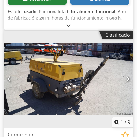
Estado:
usado
, Funcionalidad:
totalmente funcional
, Año
de fabricación:
2011
, horas de funcionamiento:
1.608 h
,
Compresor Atlas Copco XAS 67 DDG, año 2011, 1608 horas
de funcionamiento, caudal volumétrico 3,5 m³, corriente
Clasificado
de emergencia 12,5 kVA, conexiones: 1 x 230 voltios, 2 x
400 voltios, núm. de serie YA3062565B0165591,
documentación de matriculación disponible. Djdpfxjzbiivo
Akkjck
1
/
9
Compresor