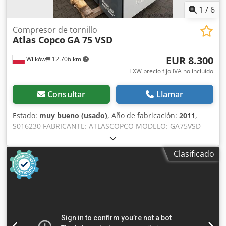
1
/
6
Compresor de tornillo
Atlas Copco
GA 75 VSD
EUR 8.300
Wilków
12.706 km
EXW precio fijo IVA no incluído
Consultar
Llamar
Estado:
muy bueno (usado)
, Año de fabricación:
2011
,
S016230 FABRICANTE: ATLASCOPCO MODELO: GA75VSD
NÚMERO DE SERIE: API658180 AÑO: 2011 POTENCIA (kW):
75 CAUDAL (m3/min): 14,68 PRESIÓN (bar): 13 HORAS
Clasificado
(FUNCIONAMIENTO/TOTAL): Dcjdpfezcnu Tox Akkjk
INVERSOR DE FRECUENCIA: sí SECADOR INTEGRADO: no
INTERCAMBIADOR: sí REFRIGERACIÓN (AIRE/AGUA): aire
INSTALADO EN TANQUE: no DOCUMENTACIÓN: no
CONEXIÓN: 2 1/2 ESTADO: USADO