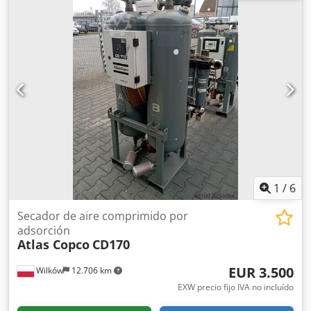
periódicamente por personal especializado y está listo
para su uso inmediato. Datos técnicos: Dcodezdqz Dspfx
Akkek Tipo: GA37 VSD+ FF (tecnología VSD+ para la máxima
eficiencia energética) Horas de funcionamiento: 12.100
horas Estado: De segunda mano, en muy buen estado y
listo para su uso inmediato. El compresor puede ser
inspeccionado y probado en nuestras instalaciones en
Kiel, previa cita.
1
/
6
Secador de aire comprimido por
adsorción
Atlas Copco
CD170
EUR 3.500
Wilków
12.706 km
EXW precio fijo IVA no incluído