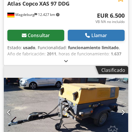
Atlas Copco
XAS 97 DDG
EUR 6.500
Magdeburg
12.427 km
VB IVA no incluído
Consultar
Llamar
Estado:
usado
, Funcionalidad:
funcionamiento limitado
,
Año de fabricación:
2011
, horas de funcionamiento:
1.637
h
, Compresor Atlas Copco XAS 97 DDG, año de fabricación
2011, 1637 horas de funcionamiento, caudal 5,3 m³,
Clasificado
alimentación de emergencia 12,5 kVA, conexiones: 1 x 230
Voltios, 2 x 400 Voltios, núm. de serie YA3062560C0262053,
ABE y homologación disponibles, un eje de torsión
doblado, falta la cubierta de la correa trapezoidal, falta la
rejilla del ventilador. Djdpfx Akezbiicjkeck