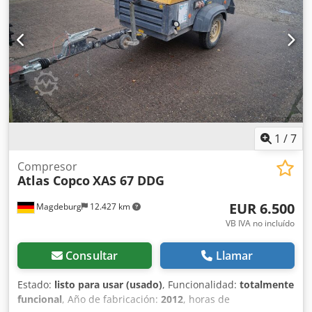
se funde al conectar la alimentación de emergencia, filtro
de hollín aguas abajo SMF-MR Dsdjv Rbufjpfx Akkock
1
/
7
Compresor
Atlas Copco
XAS 67 DDG
EUR 6.500
Magdeburg
12.427 km
VB IVA no incluído
Consultar
Llamar
Estado:
listo para usar (usado)
, Funcionalidad:
totalmente
funcional
, Año de fabricación:
2012
, horas de