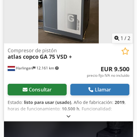
1
/
2
Compresor de pistón
atlas copco
GA 75 VSD +
EUR 9.500
Harlingen
12.161 km
precio fijo IVA no incluído
Consultar
Llamar
Estado:
listo para usar (usado)
, Año de fabricación:
2019
,
horas de funcionamiento:
10.500 h
, Funcionalidad:
totalmente funcional
, peso total:
898 kg
, potencia:
75 kW
(101,97 CV)
, caudal volumétrico:
476 m³/h
, presión (máx.):
13 bar
, tipo de refrigeración:
aire
, Equipamiento:
documentación / manual, placa de características