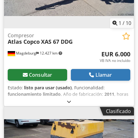
1
/
10
Compresor
Atlas Copco
XAS 67 DDG
EUR 6.000
Magdeburg
12.427 km
VB IVA no incluído
Consultar
Llamar
Estado:
listo para usar (usado)
, Funcionalidad:
funcionamiento limitado
, Año de fabricación:
2011
, horas
de funcionamiento:
1.192 h
, Equipamiento:
filtro de hollín
,
Compresor Atlas Copco XAS 67 DDG, año de fabricación
Clasificado
2011, 1192 horas de funcionamiento, caudal volumétrico
3,5 m³, alimentación de emergencia 12,5 kVA, conexiones 1
x 230 voltios, 2 x 400 voltios, número de serie
YA3062566B0165583, homologación disponible, el fusible