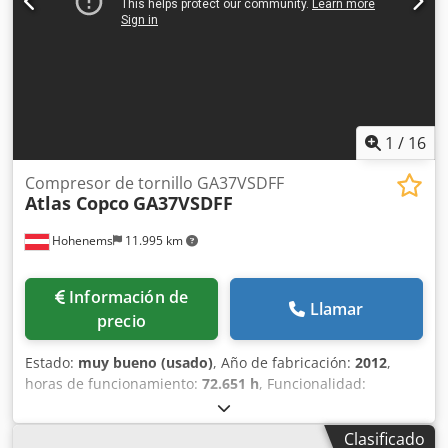
1
/
16
Compresor de tornillo GA37VSDFF
Atlas Copco
GA37VSDFF
Hohenems
11.995 km
Información de
Llamar
precio
Estado:
muy bueno (usado)
, Año de fabricación:
2012
,
horas de funcionamiento:
72.651 h
, Funcionalidad:
totalmente funcional
, Compresor de tornillo Atlas Copco
GA37VSDFF Convertidor de frecuencia y secador integrados
Clasificado
37 kW 12,80 bar 7,37 m³/min Año de fabricación: 2012