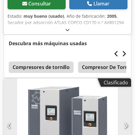
Consultar
Llamar
Estado:
muy bueno (usado)
, Año de fabricación:
2005
,
Secador por adsorción ATLAS COPCO CD170 n.º AII801294
S014387 11 bares Año 2005 6,12 m³/min ¡NUEVO
COMPRESOR! Dcedszl Uhdspfx Akkok
Descubra más máquinas usadas
5
Compresores de tornillo
Compresor De Tornill
Clasificado