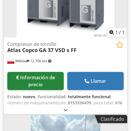
1
/
1
Compresor de tornillo
Atlas Copco
GA 37 VSD s FF
Wilków
12.706 km
Información de
Llamar
precio
Estado:
nuevo
, Funcionalidad:
totalmente funcional
,
número de máquina/vehículo:
8153336470
, peso total:
616
kg
, caudal volumétrico:
399 m³/h
, presión (mín.):
4 bar
,
presión (máx.):
13 bar
, nivel de ruido:
67 dB
, tipo de
Clasificado
refrigeración:
aire
, Equipamiento:
documentación /
manual, placa de características disponible, secador