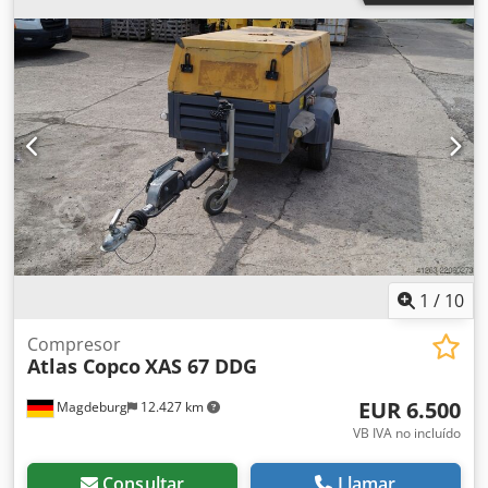
Horas de funcionamiento: 72.651 Dedpoy Rva Isfx Akkeck
1
/
10
Compresor
Atlas Copco
XAS 67 DDG
EUR 6.500
Magdeburg
12.427 km
VB IVA no incluído
Consultar
Llamar