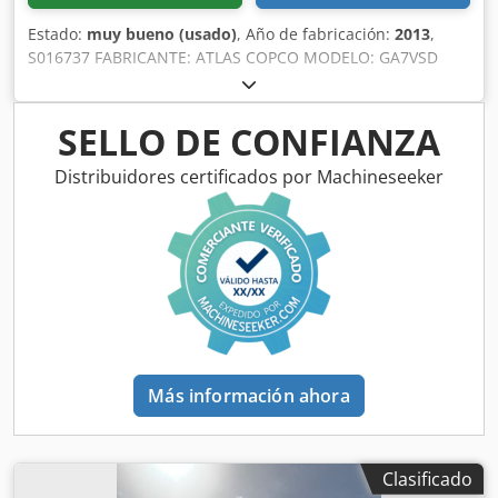
Estado:
muy bueno (usado)
, Año de fabricación:
2013
,
S016737 FABRICANTE: ATLAS COPCO MODELO: GA7VSD
NÚMERO DE SERIE: CAI716650 AÑO: 2013 POTENCIA (kW):
7,5 CAUDAL (m3/min): 1,21 PRESIÓN (bar): 13 HORAS DE
FUNCIONAMIENTO (DOC/TOTAL): 46345 VARIADOR DE
SELLO DE CONFIANZA
FRECUENCIA: sí SECADOR INTEGRADO: no Dedpfx Asy Sit
Djkksck INTERCAMBIADOR: no REFRIGERADO (AIRE/AGUA):
Distribuidores certificados por Machineseeker
aire SOBRE DEPÓSITO: no DOCUMENTOS: no
NUEVO/USADO: USADO
Más información ahora
Clasificado