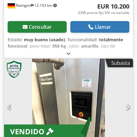
EUR 10.200
Ratingen
12.103 km
EXW precio fijo IVA no incluído
Consultar
Llamar
Estado:
muy bueno (usado)
, Funcionalidad:
totalmente
funcional
, peso total:
950 kg
, color:
amarillo
, tipo de
combustible:
diésel
, capacidad del depósito de
combustible:
80 l
, fabricante de motores:
Deutz D2011L03
,
Subasta
longitud total:
3.740 mm
, ancho total:
1.410 mm
, altura
total:
1.360 mm
, potencia:
36 kW (48,95 CV)
, caudal
volumétrico:
318 m³/h
, presión de funcionamiento:
7 bar
,
presión (mín.):
4 bar
, presión (máx.):
8,5 bar
, nivel de
ruido:
98 dB
, Año de fabricación:
2016
, horas de
funcionamiento:
1.190 h
, próxima inspección (TÜV):
04/2025
, número de máquina/vehículo:
APP418299
,
Equipamiento:
UVV
, - Capó y carrocería de polietileno
robusto y resistente a los golpes - Freno de inercia y de
estacionamiento con función de marcha atrás automática -
VENDIDO
Engrasador de herramientas Dcedpfstwz Ezex Akkok -
Opción de anilla de remolque DIN para camión o