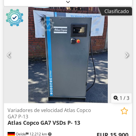
tornillo Sistema compacto, totalmente automático, con
tuberías y cableado completo interno, compresión de una
Clasificado
sola etapa con inyección de aceite, refrigerado por aire y
amortiguado acústicamente. Presión final: 13,00 bar
Potencia del motor: 7,50 kW Cantidad de entrega: 1,26
m³/min
1
/
3
Variadores de velocidad Atlas Copco
GA7 P-13
Atlas Copco
GA7 VSDs P- 13
EUR 15.900
Oelde
12.212 km