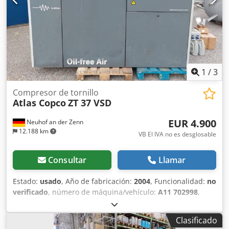
13,5 m³/min (224,7 l/s) | Velocidad del motor: 6450 rpm |
Voltaje/Frecuencia/Fases: 400V / 50Hz / 3Ph | Peso (Masa):
898 kg | Origen: Bélgica (Atlas Copco Airpower n.v.)
1
/
3
Compresor de tornillo
Atlas Copco
ZT 37 VSD
EUR 4.900
Neuhof an der Zenn
12.188 km
VB El IVA no es desglosable
Consultar
Llamar
Estado:
usado
, Año de fabricación:
2004
, Funcionalidad:
no
verificado
, número de máquina/vehículo:
A11 702998
,
Equipamiento:
placa de características disponible
,
Instalación de compresor con depósito de presión, secador
Clasificado
de aire y accesorios adicionales Dcodpfx Akexvidnjkjk