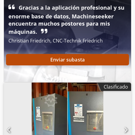
disponible
, Compresor de tornillo en buen estado y
Gracias a la aplicación profesional y su
funcionamiento, 75 kW, con control de frecuencia. Dcodpfx
enorme base de datos, Machineseeker
Ajzrihrokkek
encuentra muchos postores para mis
máquinas.
Christian Friedrich, CNC-Technik Friedrich
Enviar subasta
Clasificado