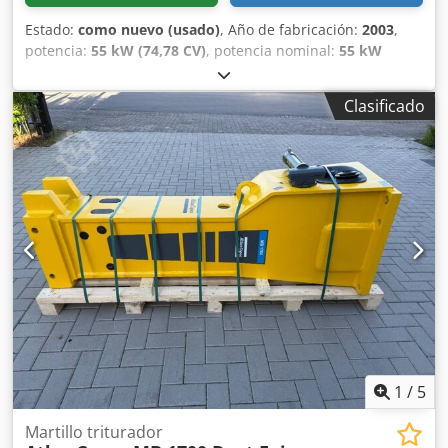
Estado:
como nuevo (usado)
, Año de fabricación:
2003
,
potencia:
55 kW (74,78 CV)
, potencia nominal:
55 kW
(74,78 CV)
, excelente estado Dsdpfxjy Rqmis Akksck
Clasificado
1
/
5
Martillo triturador