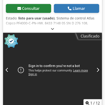
Consultar
Llamar
Estado:
listo para usar (usado)
, Sistema de control Atlas
Copco PF4000-C-PN-HW. 8433 7148 05 SN D 276 108,
usado, ligeros signos de uso, 100% funcional, volumen de
suministro según fotos Dodporv Nz Ajfx Akksck
Clasificado
1
/
12