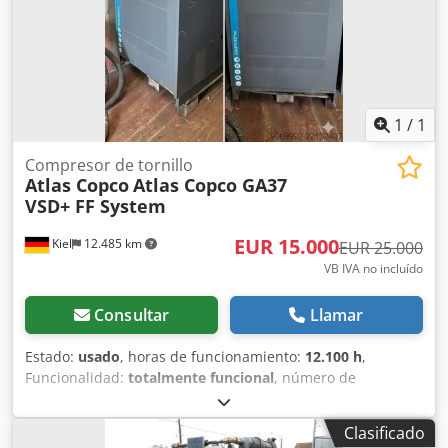
1
/
1
Compresor de tornillo
Atlas Copco
Atlas Copco GA37
VSD+ FF System
EUR 15.000
Kiel
12.485 km
EUR 25.000
VB IVA no incluído
Consultar
Llamar
Estado:
usado
, horas de funcionamiento:
12.100 h
,
Funcionalidad:
totalmente funcional
, número de
máquina/vehículo:
010460
, Ofrecemos a la venta un
potente compresor industrial de la marca Atlas Copco. El
Clasificado
equipo es de segunda mano, ha sido mantenido