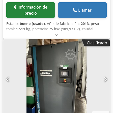
Información de
Llamar
precio
Estado:
bueno (usado)
, Año de fabricación:
2013
, peso
total:
1.519 kg
, potencia:
75 kW (101,97 CV)
, caudal
volumétrico:
14,85 m³/h
, presión (máx.):
12,8 bar
,
Compresor de aire Atlas Copco GA75VSD FF Datos técnicos
Clasificado
Fabricante: Atlas Copco Airpower Modelo: GA75VSD FF Año
de fabricación: 2013 Presión máxima: 12,8 bar Caudal:
14,85 m³/min Potencia del motor: 75 kW Revoluciones del
motor: 3.000 rpm Peso: 1.519 kg Alimentación eléctrica:
400 V 50 Hz 3 fases Tipo: Compresor de tornillo inyectado
con aceite Dedpfexk U Aljx Akkock Control: Panel
electrónico de control Origen: Fabricado en Bélgica No se
asume ninguna responsabilidad por la exactitud,
integridad o actualidad de la información proporcionada.