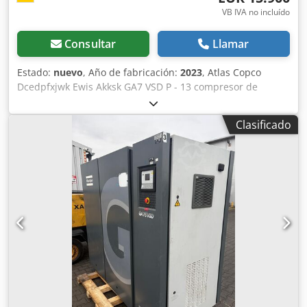
VB IVA no incluído
Consultar
Llamar
Estado:
nuevo
, Año de fabricación:
2023
, Atlas Copco
Dcedpfxjwk Ewis Akksk GA7 VSD P - 13 compresor de
tornillo Sistema compacto, totalmente automático, con
tuberías y cableado completos internamente, compresión
Clasificado
de una sola etapa con inyección de aceite, refrigerado por
aire, amortiguado acústicamente y controlado por
velocidad. Presión final: 13,00 bar Potencia del motor: 7,50
kW Cantidad de entrega: 0,38 - 1,36 m³/min