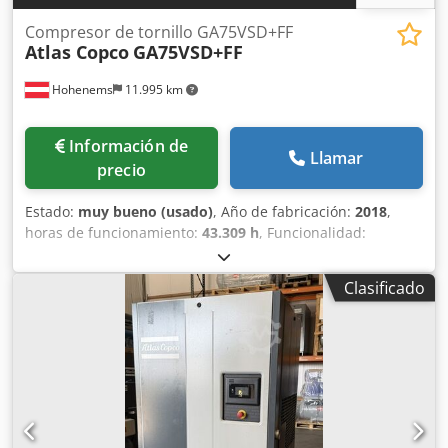
Compresor de tornillo GA75VSD+FF
Atlas Copco
GA75VSD+FF
Hohenems
11.995 km
Información de
Llamar
precio
Estado:
muy bueno (usado)
, Año de fabricación:
2018
,
horas de funcionamiento:
43.309 h
, Funcionalidad:
totalmente funcional
, Compresor de tornillo Atlas Copco
GA75VSD+FF Inversor y secador integrados 75 kW 12,75 bar
Clasificado
15,50 m³/min Dcodpfxozp Urws Akkek Año de fabricación:
2018 Horas de funcionamiento: 43.309