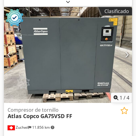
funcionamiento:
1.680 h
, Compresor Atlas Copco XAS 67
DDG, año de fabricación 2012, 1680 horas de servicio,
Clasificado
caudal volumétrico 3,5 m³, potencia de emergencia 12,5
Kva, conexiones 1 x 230 Volt, 2 x 400 Volt, Nº de serie
YA3062560C0250310 Dsdpfju Dh Tlsx Akkock
1
/
4
Compresor de tornillo
Atlas Copco
GA75VSD FF
Zuchwil
11.856 km