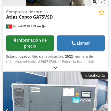
1
/
5
Compresor de tornillo
Atlas Copco
GA75VSD+
Águeda
10.429 km
Información de
Llamar
precio
Estado:
usado
, Año de fabricación:
2022
, número de
máquina/vehículo:
API871724
, ✅ Potencia industrial:
motor de 75 kW (100 CV) para un gran caudal de aire. ✅
Eficiencia energética: tecnología VSD+ que reduce el
Clasificado
consumo hasta un 50%. ✅ Alto rendimiento: gran caudal
de aire de hasta 13,5 m³/min a 13 bar de presión. ✅
Fiabilidad Atlas Copco: fabricación belga de prestigio
mundial para uso continuo. Características técnicas:
Dodpfey Nb Ihsx Akkock Año de fabricación: 2022 |
Modelo: GA75VSD+ | Presión máxima (MAWP): 13 bar |
Potencia del motor: 75 kW (100 CV) | Caudal de aire (Qv):