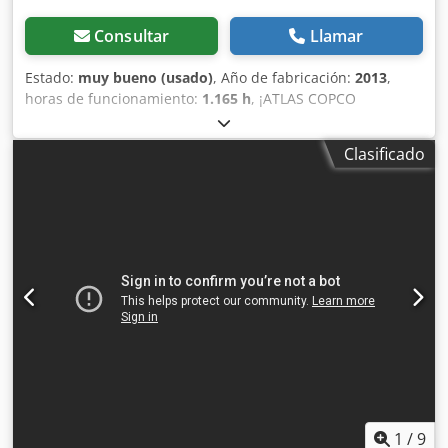
Consultar
Llamar
Estado:
muy bueno (usado)
, Año de fabricación:
2013
,
horas de funcionamiento:
1.165 h
, ¡ATLAS COPCO
COMPRESOR XAS87 5,00m3 13r ! DIESEL compresor ATLAS
COPCO XAS87 máquina después del servicio Dedpfxjtu E
Clasificado
Eyj Ai Rock Datos técnicos: capacidad 5.00 m3/min; presión
de trabajo 7 Bar; año de producción 2013; motor; KUBOTA
¡¡¡kilometraje 1165h!!! compresor totalmente operativo,
listo para trabajar, damos una garantía precio neto: 39800
zł precio bruto: 48954 zł A continuación se muestra un
enlace a un video que muestra el trabajo de la máquina
1
/
9