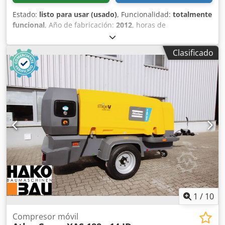
Estado:
listo para usar (usado)
, Funcionalidad:
totalmente
funcional
, Año de fabricación:
2012
, horas de
funcionamiento:
1.680 h
, Compresor Atlas Copco XAS 67
DDG, año de fabricación 2012, 1680 horas de servicio,
Clasificado
caudal volumétrico 3,5 m³, potencia de emergencia 12,5
Kva, conexiones 1 x 230 Volt, 2 x 400 Volt, Nº de serie
YA3062560C0250310 Djdpfju Dh Tlex Ai Rsck
1
/
10
Compresor móvil