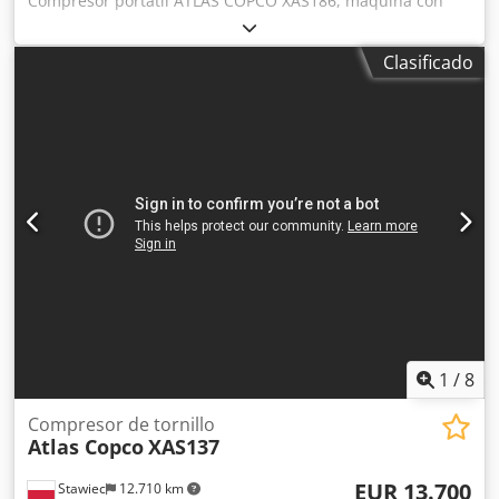
Compresor portátil ATLAS COPCO XAS186, máquina con
enfriador final tras servicio completo. Datos técnicos:
capacidad: 11,10 m3/min; presión de trabajo: 7 bar; año de
Clasificado
fabricación: 2014 Dodpfx Aisyfnwgs Reck motor DEUTZ
kilometraje compresor totalmente funcional, listo para
trabajar, con garantía precio neto: 79.500 PLN precio
bruto: 97.785 PLN máquina importada en estado
impecable Enlaces de vídeo a continuación.
1
/
8
Compresor de tornillo
Atlas Copco
XAS137
EUR 13.700
Stawiec
12.710 km