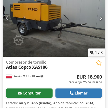
funciona correctamente por lo demás, ABE/registro
disponible. Dodpfoy Aktasx Ai Reck
1
/
8
Compresor de tornillo
Atlas Copco
XAS186
EUR 18.900
Stawiec
12.710 km
precio fijo IVA no incluído
Consultar
Llamar
Estado:
muy bueno (usado)
, Año de fabricación:
2014
,