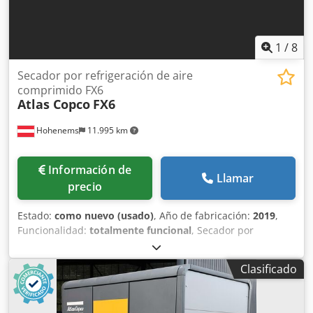
1
/
8
Secador por refrigeración de aire
comprimido FX6
Atlas Copco
FX6
Hohenems
11.995 km
Información de
Llamar
precio
Estado:
como nuevo (usado)
, Año de fabricación:
2019
,
Funcionalidad:
totalmente funcional
, Secador por
refrigeración Atlas Copco FX6, usado 2,34 m³/min 14 bares
Año de fabricación: 2019 Dodpfozrtbiex Ai Reck
Clasificado