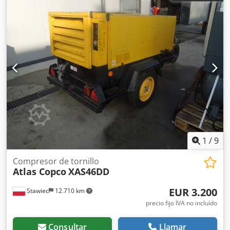
1
/
9
Compresor de tornillo
Atlas Copco
XAS46DD
EUR 3.200
Stawiec
12.710 km
precio fijo IVA no incluído
Consultar
Llamar