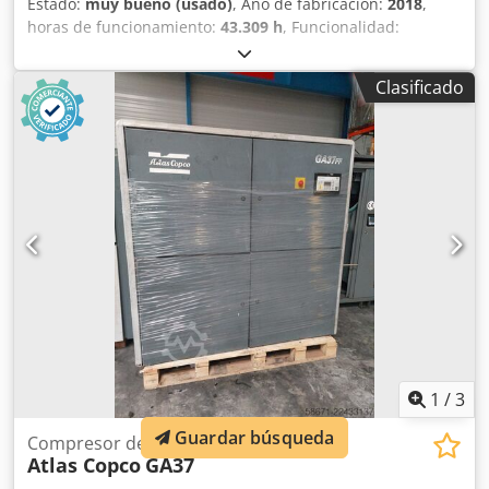
Estado:
muy bueno (usado)
, Año de fabricación:
2018
,
horas de funcionamiento:
43.309 h
, Funcionalidad:
totalmente funcional
, Compresor de tornillo Atlas Copco
GA75VSD+FF Inversor y secador integrados 75 kW 12,75 bar
Clasificado
15,50 m³/min Año de fabricación: 2018 Djdpozp Urwsfx Ai
Rjck Horas de funcionamiento: 43.309
1
/
3
Guardar búsqueda
Compresor de tornillo
Atlas Copco
GA37