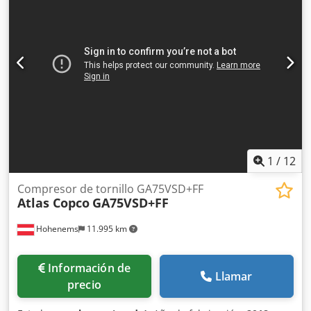
1
/
12
Compresor de tornillo GA75VSD+FF
Atlas Copco
GA75VSD+FF
Hohenems
11.995 km
Información de
Llamar
precio