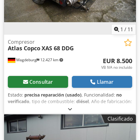
separador de agua y filtro PD Nivel de emisiones: Etapa V
Número de cilindros: 4
1
/
11
Compresor
Atlas Copco
XAS 68 DDG
EUR 8.500
Magdeburg
12.427 km
VB IVA no incluído
Consultar
Llamar
Estado:
precisa reparación (usado)
, Funcionalidad:
no
verificado
, tipo de combustible:
diésel
, Año de fabricación:
2017
, horas de funcionamiento:
1.154 h
, Compresor Atlas
Copco XAS 68 DDG, año de fabricación 2017, 1.154 horas
Clasificado
de funcionamiento, caudal 3,5 m³, potencia de emergencia
12,5 kVA, conexiones: 1 x 230 voltios, 2 x 400 voltios, núm.
de serie YA3064303H0461812, eje doblado, el compresor