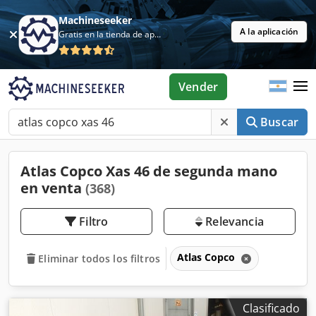
Machineseeker
A la aplicación
Gratis en la tienda de aplicaciones
Vender
Buscar
Atlas Copco Xas 46 de segunda mano
en venta
(368)
Filtro
Relevancia
Atlas Copco
Eliminar todos los filtros
Clasificado