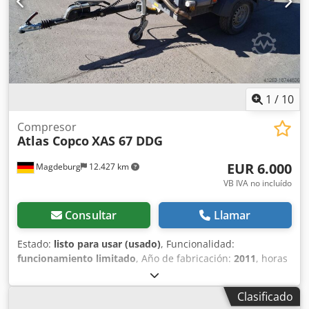
1
/
10
Compresor
Atlas Copco
XAS 67 DDG
EUR 6.000
Magdeburg
12.427 km
VB IVA no incluído
Consultar
Llamar
Estado:
listo para usar (usado)
, Funcionalidad:
funcionamiento limitado
, Año de fabricación:
2011
, horas
de funcionamiento:
1.192 h
, Equipamiento:
filtro de hollín
,
Compresor Atlas Copco XAS 67 DDG, año de fabricación
Clasificado
2011, 1192 horas de funcionamiento, caudal volumétrico