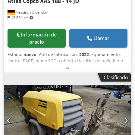
Atlas Copco
XAS 188 - 14 JD
Hessisch Oldendorf
12.294 km
Información de
Llamar
precio
Estado:
nuevo
, Año de fabricación:
2022
, Equipamiento:
control PACE, modo ECO, cubierta HardHat de polietileno
(PE), control Xc2003 Dedpfxjii U R De Ai Rjck Temperatura
mínima: -10 °C Dimensiones del chasis: 4844 x 1807 x 1892
Clasificado
mm (largo x ancho x alto) Velocidad de alivio: 1500 rpm
Velocidad nominal a plena carga: 1960 rpm Temperatura
ambiente máxima: 45 °C Potencia del motor: 104 kW
Caudal volumétrico (FAD): 10,9-9,7 m³/min Rango de
presión de funcionamiento: 5-14 bares Control del
compresor con regulación flexible de presión y caudal:
PACE Marca y modelo del motor: John Deere / 4045HI551
Sistema de tratamiento del aire comprimido compuesto
por: intercambiador de calor del aire comprimido,