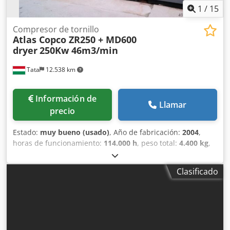
1
/
15
Compresor de tornillo
Atlas Copco ZR250 + MD600
dryer
250Kw 46m3/min
Tata
12.538 km
Información de
Llamar
precio
Estado:
muy bueno (usado)
, Año de fabricación:
2004
,
horas de funcionamiento:
114.000 h
, peso total:
4.400 kg
,
potencia:
250 kW (339,91 CV)
, caudal volumétrico:
2,802
m³/h
, presión de funcionamiento:
10 bar
, Mantenimiento
Clasificado
regular, en excelente estado. Compresor de tornillo Atlas
Copco ZR250, 10bar 46m3/min Sin aceite, refrigerado por
agua. MD600 con secador de adsorción Dcjdpfsrp D Uxex
Ai Rsk Compresor: Fabricante: Atlas Copco Tipo: ZR 250
Año de construcción: 2004 Horas de funcionamiento
cargadas: 114.000 Máx. presión de trabajo: 10bar