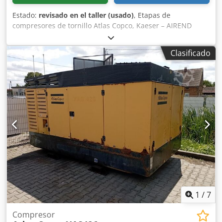
Estado:
revisado en el taller (usado)
, Etapas de
compresores de tornillo Atlas Copco, Kaeser – AIREND
SIGMA – 1,2,3,4 SIGMA – 12 SIGMA – 175, 170, 18, 19, 26,
27, 28, 290, 292, 293, 33, 37 OIS-H03 OIS-H06 OIS-J01 OIS-
Clasificado
K03 OIS-K13 OIS-K14 OIS-K15 OIS-K25 OIS-K26 OIS-K36
OIS-L03 OIS-L06 OIS-M01 OIS-M05 – C146 OIS-M08 Dcedpfx
Aisxy Aaqs Rek OIS-N01 OIS-N02 OIS-O01 OIS-O05 OIS-Q01
C146 C190 C111
1
/
7
Compresor