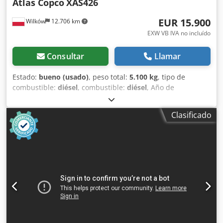
Atlas Copco
XAS426
EUR 15.900
Wilków
12.706 km
EXW VB IVA no incluído
Consultar
Llamar
Estado:
bueno (usado)
, peso total:
5.100 kg
, tipo de
combustible:
diésel
, combustible:
diésel
, Año de
fabricación:
2005
, FABRICACIÓN - ATLASCOPCO TIPO -
XAS426 S/N - YA3-062854-50542371 AÑO - 2005 POTENCIA
Clasificado
(kW) - 166 BOMBA (m3/min) - 25 CIS (bar) - 7 Dcjdpfx Ast
Srw Aoi Rek