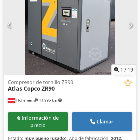
1
/
19
Compresor de tornillo ZR90
Atlas Copco
ZR90
Hohenems
11.995 km
Información de
Llamar
precio
Estado:
muy bueno (usado)
, Año de fabricación:
2012
,