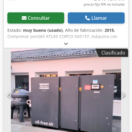
precio fijo IVA no incluído
Consultar
Llamar
Estado:
muy bueno (usado)
, Año de fabricación:
2015
,
Compresor portátil ATLAS COPCO XAS137, máquina con
refrigerador final, revisada y en perfecto estado. Datos
técnicos: Dcodpfx Aszky Nkji Rok caudal: 7,70 m³/min;
Clasificado
presión de trabajo: 7 bar; año de fabricación: 2015 motor:
KUBOTA horas de funcionamiento: 2000 h El compresor
está en perfecto estado de funcionamiento, listo para usar,
con garantía. Precio neto: 59.500 zł Precio bruto: 73.185 zł
Máquina importada en condiciones óptimas. A
continuación, se adjuntan enlaces a vídeos.