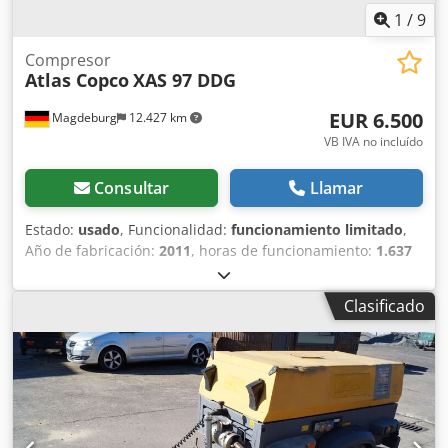
1
/
9
Compresor
Atlas Copco
XAS 97 DDG
EUR 6.500
Magdeburg
12.427 km
VB IVA no incluído
Consultar
Llamar
Estado:
usado
, Funcionalidad:
funcionamiento limitado
,
Año de fabricación:
2011
, horas de funcionamiento:
1.637
h
, Compresor Atlas Copco XAS 97 DDG, año de fabricación
2011, 1637 horas de funcionamiento, caudal 5,3 m³,
Clasificado
alimentación de emergencia 12,5 kVA, conexiones: 1 x 230
Voltios, 2 x 400 Voltios, núm. de serie YA3062560C0262053,
ABE y homologación disponibles, un eje de torsión
doblado, falta la cubierta de la correa trapezoidal, falta la
rejilla del ventilador. Dcjdpozbiicjfx Ai Rek