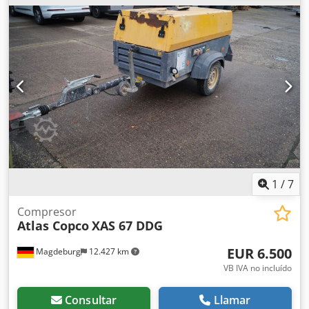
3,5 m³, alimentación de emergencia 12,5 kVA, conexiones 1
x 230 voltios, 2 x 400 voltios, número de serie
YA3062566B0165583, homologación disponible, el fusible
se funde al conectar la alimentación de emergencia, filtro
de hollín aguas abajo SMF-MR Dcodpfx Aisv Rbufe Rok
1
/
7
Compresor
Atlas Copco
XAS 67 DDG
EUR 6.500
Magdeburg
12.427 km
VB IVA no incluído
Consultar
Llamar