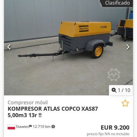
Clasificado
trabajo 7 Bar; año de fabricación 2018; Motor KUBOTA
¡¡¡kilometraje 681h!!! Dsdpotyk Svjfx Ai Rsck compresor
totalmente operativo precio neto: 39500 zł precio bruto:
48585 zł A continuación se muestra un enlace a un vídeo
que muestra cómo funciona la máquina
1
/
10
Compresor móvil
KOMPRESOR ATLAS COPCO
XAS87
5,00m3 13r !!
EUR 9.200
Stawiec
12.710 km
precio fijo IVA no incluído