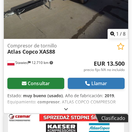
1
/
8
Compresor de tornillo
Atlas Copco
XAS88
EUR 13.500
Stawiec
12.710 km
precio fijo IVA no incluído
Consultar
Llamar
Estado:
muy bueno (usado)
, Año de fabricación:
2019
,
Equipamiento:
compresor
, ATLAS COPCO COMPRESOR
XAS88 5.2m3 2019 Compresor DIESEL ATLAS COPCO XAS 88
totalmente revisado. Datos técnicos: capacidad 5.20
Clasificado
m3/min; presión de trabajo 7 Bar; año de producción 2019;
Motor KUBOTA ¡¡¡kilometraje 1519h!!! compresor