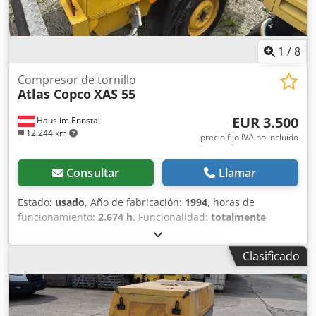
1
/
8
Compresor de tornillo
Atlas Copco
XAS 55
EUR 3.500
Haus im Ennstal
12.244 km
precio fijo IVA no incluído
Consultar
Llamar
Estado:
usado
, Año de fabricación:
1994
, horas de
funcionamiento:
2.674 h
, Funcionalidad:
totalmente
funcional
, Atlas Copco XAS 55 Compresor de obra /
Compresor de tornillo - Año 1994 - incluye accesorios
Clasificado
Venta comercial de un compresor móvil Atlas Copco XAS 55
en paquete completo. En venta un compresor de tornillo
fiable y robusto del reconocido fabricante Atlas Copco,
modelo XAS 55. El equipo proviene de la flota de Fischer