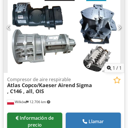
totalmente operativo precio neto: 58800 zł precio bruto:
72324 zł Dsdpfx Aordf Swji Rjck A continuación se muestra
un enlace a un video que muestra el trabajo de la
máquina
1
/
1
Compresor de aire respirable
Atlas Copco/Kaeser Airend
Sigma
, C146 , all, OIS
Wilków
12.706 km
Información de
Llamar
precio