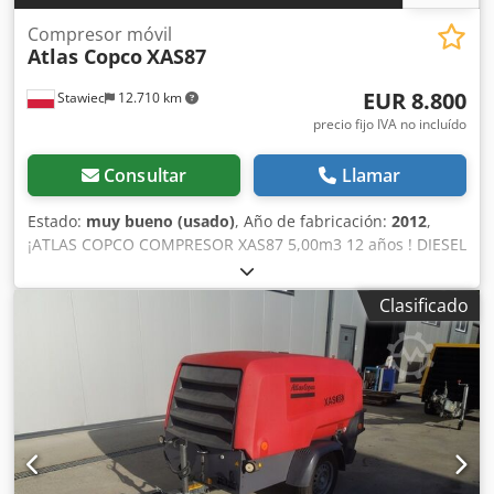
Compresor móvil
Atlas Copco
XAS87
EUR 8.800
Stawiec
12.710 km
precio fijo IVA no incluído
Consultar
Llamar
Estado:
muy bueno (usado)
, Año de fabricación:
2012
,
¡ATLAS COPCO COMPRESOR XAS87 5,00m3 12 años ! DIESEL
compresor ATLAS COPCO XAS87 máquina después del
servicio Datos técnicos: capacidad 5.00 m3/min; presión de
Clasificado
trabajo 7 Bar; año de producción 2012; motor; KUBOTA
¡¡¡kilometraje 1397h!!! compresor totalmente operativo,
listo para trabajar, damos una garantía Dsdpfx Astyk Taji
Rjck precio neto: 37800 zł precio bruto: 46494 zł A
continuación se muestra un enlace a un vídeo que
muestra cómo funciona la máquina