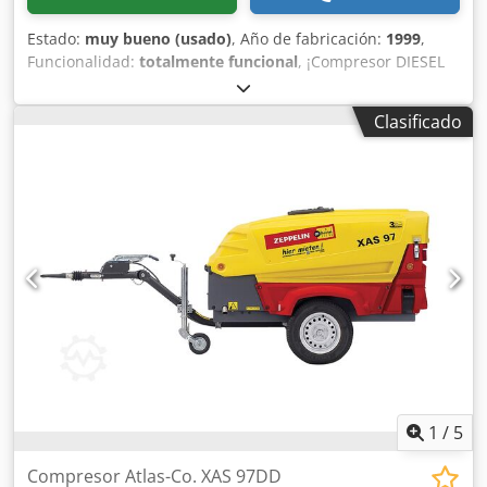
Estado:
muy bueno (usado)
, Año de fabricación:
1999
,
Funcionalidad:
totalmente funcional
, ¡Compresor DIESEL
ATLAS COPCO XAS46DD después del mantenimiento!
Compresor matriculado en Polonia. Datos técnicos:
Clasificado
capacidad: 2,60 m3/min; presión de trabajo: 7 Bar; motor:
DEUTZ F2M1011 horas de funcionamiento: 1355 h!!! El
compresor está completamente operativo, listo para
trabajar, con garantía. Djdpfex A T D Sox Ai Reck Precio
neto: 13.500 PLN Precio bruto: 16.605 PLN
1
/
5
Compresor Atlas-Co. XAS 97DD