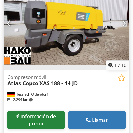
1
/
10
Compresor móvil
Atlas Copco
XAS 188 - 14 JD
Hessisch Oldendorf
12.294 km
Información de
Llamar
precio