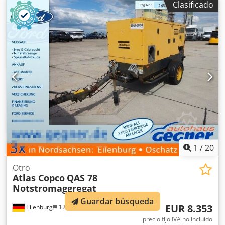
Clasificado
fabricación: 2012 Horas de funcionamiento: 36.734
1
/
20
Otro
Atlas Copco
QAS 78
Notstromaggregat
Guardar búsqueda
EUR 8.353
Eilenburg
12.439 km
precio fijo IVA no incluído