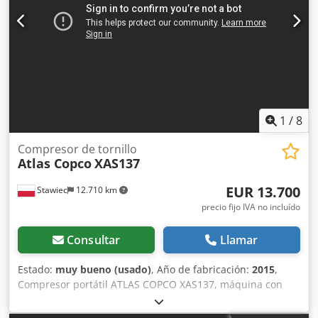
1
/
8
Compresor de tornillo
Atlas Copco
XAS137
EUR 13.700
Stawiec
12.710 km
precio fijo IVA no incluído
Consultar
Llamar
Estado:
muy bueno (usado)
, Año de fabricación:
2015
,
Compresor portátil ATLAS COPCO XAS137, máquina con
refrigerador final, revisada y en perfecto estado. Datos
técnicos: caudal: 7,70 m³/min; presión de trabajo: 7 bar;