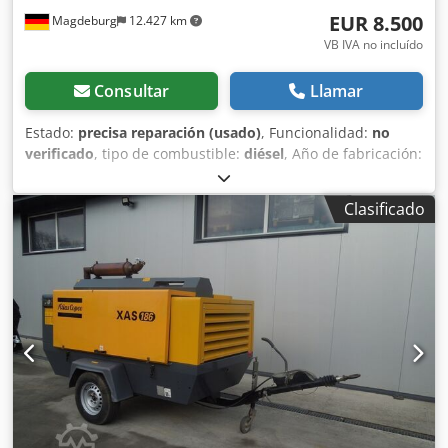
EUR 8.500
Magdeburg
12.427 km
VB IVA no incluído
Consultar
Llamar
Estado:
precisa reparación (usado)
, Funcionalidad:
no
verificado
, tipo de combustible:
diésel
, Año de fabricación:
2017
, horas de funcionamiento:
1.154 h
, Compresor Atlas
Copco XAS 68 DDG, año de fabricación 2017, 1.154 horas
Clasificado
de funcionamiento, caudal 3,5 m³, potencia de emergencia
12,5 kVA, conexiones: 1 x 230 voltios, 2 x 400 voltios, núm.
de serie YA3064303H0461812, eje doblado, el compresor
funciona correctamente por lo demás, ABE/registro
disponible. Dsdoy Aktaepfx Apqokr