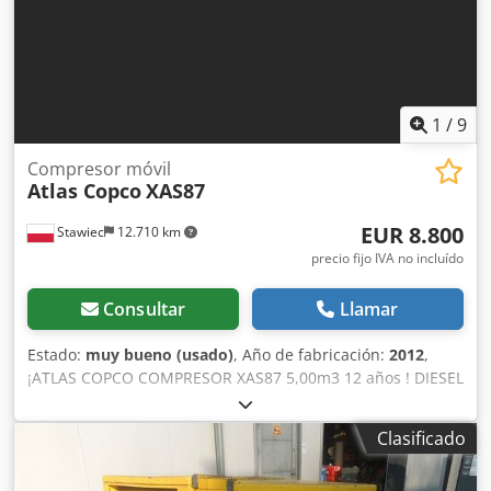
1
/
9
Compresor móvil
Atlas Copco
XAS87
EUR 8.800
Stawiec
12.710 km
precio fijo IVA no incluído
Consultar
Llamar
Estado:
muy bueno (usado)
, Año de fabricación:
2012
,
¡ATLAS COPCO COMPRESOR XAS87 5,00m3 12 años ! DIESEL
compresor ATLAS COPCO XAS87 máquina después del
servicio Datos técnicos: capacidad 5.00 m3/min; presión de
Clasificado
trabajo 7 Bar; año de producción 2012; Dodpjtyk Tasfx
Apqjkr motor; KUBOTA ¡¡¡kilometraje 1397h!!! compresor