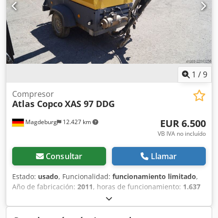
1
/
9
Compresor
Atlas Copco
XAS 97 DDG
EUR 6.500
Magdeburg
12.427 km
VB IVA no incluído
Consultar
Llamar
Estado:
usado
, Funcionalidad:
funcionamiento limitado
,
Año de fabricación:
2011
, horas de funcionamiento:
1.637
h
, Compresor Atlas Copco XAS 97 DDG, año de fabricación
2011, 1637 horas de funcionamiento, caudal 5,3 m³,
alimentación de emergencia 12,5 kVA, conexiones: 1 x 230