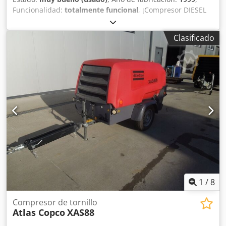
Funcionalidad:
totalmente funcional
, ¡Compresor DIESEL
ATLAS COPCO XAS46DD después del mantenimiento!
Compresor matriculado en Polonia. Datos técnicos:
Clasificado
Dkedpfx Asx A T D Sopqsr capacidad: 2,60 m3/min; presión
de trabajo: 7 Bar; motor: DEUTZ F2M1011 horas de
funcionamiento: 1355 h!!! El compresor está
completamente operativo, listo para trabajar, con garantía.
Precio neto: 13.500 PLN Precio bruto: 16.605 PLN
1
/
8
Compresor de tornillo
Atlas Copco
XAS88