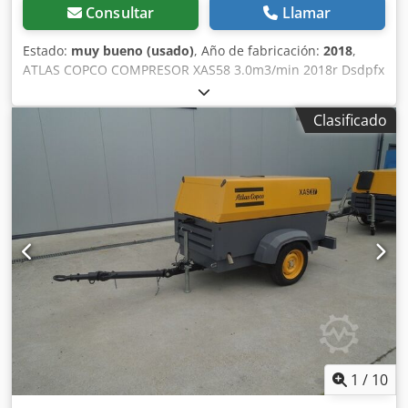
Consultar
Llamar
Estado:
muy bueno (usado)
, Año de fabricación:
2018
,
ATLAS COPCO COMPRESOR XAS58 3.0m3/min 2018r Dsdpfx
Apstyk Svsqskr DIESEL compresor ATLAS COPCO XAS 58
máquina después del servicio Datos técnicos: capacidad
Clasificado
3.00 m3/min; presión de trabajo 7 Bar; año de fabricación
2018; Motor KUBOTA ¡¡¡kilometraje 681h!!! compresor
totalmente operativo precio neto: 39500 zł precio bruto:
48585 zł A continuación se muestra un enlace a un vídeo
que muestra cómo funciona la máquina
1
/
10