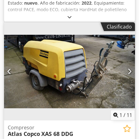
Estado:
nuevo
, Año de fabricación:
2022
, Equipamiento:
control PACE, modo ECO, cubierta HardHat de polietileno
(PE), control Xc2003 Temperatura mínima: -10 °C
Dimensiones del chasis: 4844 x 1807 x 1892 mm (largo x
Clasificado
ancho x alto) Velocidad de alivio: 1500 rpm Velocidad
nominal a plena carga: 1960 rpm Dodpeii U R Dsfx Apqekr
Temperatura ambiente máxima: 45 °C Potencia del motor:
104 kW Caudal volumétrico (FAD): 10,9-9,7 m³/min Rango
de presión de funcionamiento: 5-14 bares Control del
compresor con regulación flexible de presión y caudal:
PACE Marca y modelo del motor: John Deere / 4045HI551
Sistema de tratamiento del aire comprimido compuesto
por: intercambiador de calor del aire comprimido,
separador de agua y filtro PD Nivel de emisiones: Etapa V
Número de cilindros: 4
1
/
11
Compresor
Atlas Copco
XAS 68 DDG