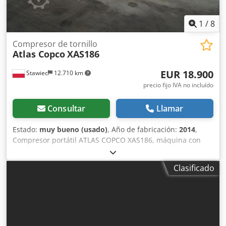
1
/
8
Compresor de tornillo
Atlas Copco
XAS186
EUR 18.900
Stawiec
12.710 km
precio fijo IVA no incluído
Consultar
Llamar
Estado:
muy bueno (usado)
, Año de fabricación:
2014
,
Compresor portátil ATLAS COPCO XAS186, máquina con
enfriador final tras servicio completo. Datos técnicos:
capacidad: 11,10 m3/min; presión de trabajo: 7 bar; año de
Clasificado
fabricación: 2014 motor DEUTZ kilometraje compresor
totalmente funcional, listo para trabajar, con garantía
precio neto: 79.500 PLN precio bruto: 97.785 PLN máquina
importada en estado impecable Enlaces de vídeo a
continuación. Djdpfx Ajyfnwgepqjkr