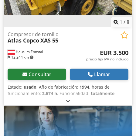
1
/
8
Compresor de tornillo
Atlas Copco
XAS 55
EUR 3.500
Haus im Ennstal
12.244 km
precio fijo IVA no incluído
Consultar
Llamar
Estado:
usado
, Año de fabricación:
1994
, horas de
funcionamiento:
2.674 h
, Funcionalidad:
totalmente
funcional
, Atlas Copco XAS 55 Compresor de obra /
Compresor de tornillo - Año 1994 - incluye accesorios
Venta comercial de un compresor móvil Atlas Copco XAS 55
en paquete completo. En venta un compresor de tornillo
fiable y robusto del reconocido fabricante Atlas Copco,
modelo XAS 55. El equipo proviene de la flota de Fischer