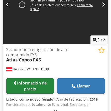
1
/
8
Secador por refrigeración de aire
comprimido FX6
Atlas Copco
FX6
Hohenems
11.995 km
Información de
Llamar
precio
Estado:
como nuevo (usado)
, Año de fabricación:
2019
,
Funcionalidad:
totalmente funcional
, Secador por
refrigeración Atlas Copco FX6, usado 2,34 m³/min Djdpfx