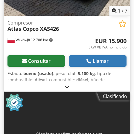
1
/
7
Compresor
Atlas Copco
XAS426
EUR 15.900
Wilków
12.706 km
EXW VB IVA no incluído
Consultar
Llamar
Estado:
bueno (usado)
, peso total:
5.100 kg
, tipo de
combustible:
diésel
, combustible:
diésel
, Año de
fabricación:
2005
, FABRICACIÓN - ATLASCOPCO TIPO -
XAS426 S/N - YA3-062854-50542371 AÑO - 2005 POTENCIA
Clasificado
(kW) - 166 Dsdst Srw Aepfx Apqokr BOMBA (m3/min) - 25
CIS (bar) - 7