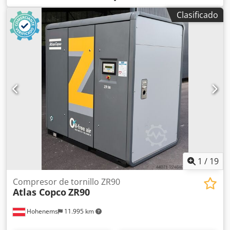
Apezrtbieqjkr 14 bares Año de fabricación: 2019
Clasificado
1
/
19
Compresor de tornillo ZR90
Atlas Copco
ZR90
Hohenems
11.995 km