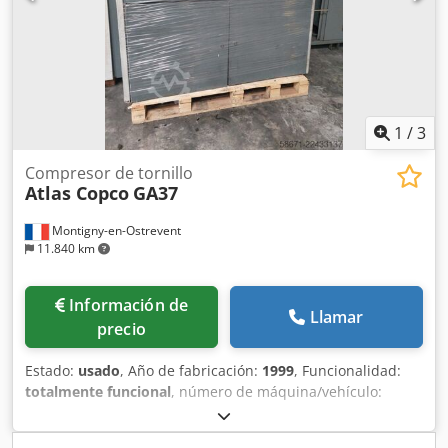
1
/
3
Compresor de tornillo
Atlas Copco
GA37
Montigny-en-Ostrevent
11.840 km
Información de
Llamar
precio
Estado:
usado
, Año de fabricación:
1999
, Funcionalidad:
totalmente funcional
, número de máquina/vehículo:
AII362754
, potencia:
37 kW (50,31 CV)
, presión de
funcionamiento:
7 bar
, Equipamiento:
compresor, placa