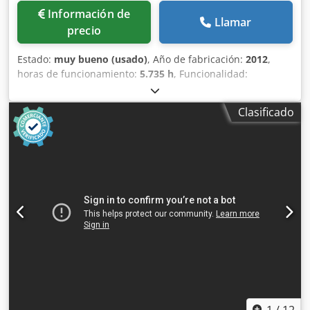
Información de
Llamar
precio
Estado:
muy bueno (usado)
, Año de fabricación:
2012
,
horas de funcionamiento:
5.735 h
, Funcionalidad:
totalmente funcional
, Compresor de tornillo sin aceite
Atlas Copco ZR90 90 kW 7,50 bares 14 m³/min
Clasificado
Djdpfezqvvaox Apqekr Año de fabricación: 2012 Horas de
funcionamiento: 5735
1
/
12