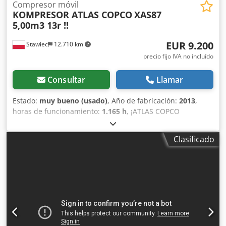
Compresor móvil
KOMPRESOR ATLAS COPCO
XAS87
5,00m3 13r !!
EUR 9.200
Stawiec
12.710 km
precio fijo IVA no incluído
Consultar
Llamar
Estado:
muy bueno (usado)
, Año de fabricación:
2013
,
horas de funcionamiento:
1.165 h
, ¡ATLAS COPCO
COMPRESOR XAS87 5,00m3 13r ! DIESEL compresor ATLAS
COPCO XAS87 máquina después del servicio Datos
Clasificado
técnicos: capacidad 5.00 m3/min; presión de trabajo 7 Bar;
año de producción 2013; motor; KUBOTA ¡¡¡kilometraje
1165h!!! Dedotu E Eyspfx Apqjkr compresor totalmente
operativo, listo para trabajar, damos una garantía precio
neto: 39800 zł precio bruto: 48954 zł A continuación se
muestra un enlace a un video que muestra el trabajo de la
máquina