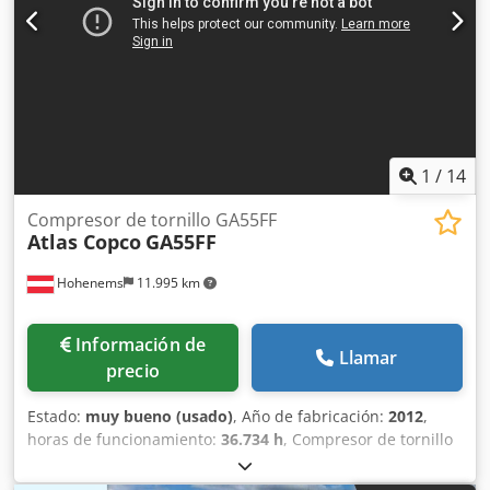
los compresores lubricados.
1
/
14
Compresor de tornillo GA55FF
Atlas Copco
GA55FF
Hohenems
11.995 km
Información de
Llamar
precio
Estado:
muy bueno (usado)
, Año de fabricación:
2012
,
horas de funcionamiento:
36.734 h
, Compresor de tornillo
Atlas Copco GA55FF Dksdpfxozphrwe Apqer Secador
integrado 55 kW 9,80 bares 8,87 m³/min Año de