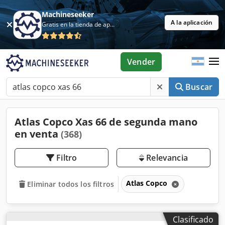
Machineseeker
A la aplicación
Gratis en la tienda de aplicaciones
Vender
Buscar
Atlas Copco Xas 66 de segunda mano
en venta
(368)
Filtro
Relevancia
Atlas Copco
Eliminar todos los filtros
Clasificado