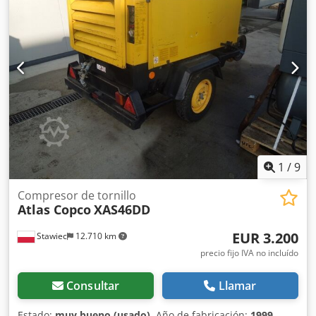
totalmente operativo, listo para trabajar, damos una
garantía precio neto: 37800 zł precio bruto: 46494 zł A
continuación se muestra un enlace a un vídeo que
muestra cómo funciona la máquina
1
/
9
Compresor de tornillo
Atlas Copco
XAS46DD
EUR 3.200
Stawiec
12.710 km
precio fijo IVA no incluído
Consultar
Llamar
Estado:
muy bueno (usado)
, Año de fabricación:
1999
,