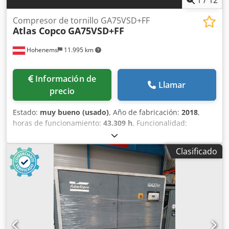
Compresor de tornillo GA75VSD+FF
Atlas Copco
GA75VSD+FF
Hohenems
11.995 km
Información de
Llamar
precio
Estado:
muy bueno (usado)
, Año de fabricación:
2018
,
horas de funcionamiento:
43.309 h
, Funcionalidad:
totalmente funcional
, Compresor de tornillo Atlas Copco
GA75VSD+FF Dkodezp Urwopfx Apqor Inversor y secador
Clasificado
integrados 75 kW 12,75 bar 15,50 m³/min Año de
fabricación: 2018 Horas de funcionamiento: 43.309