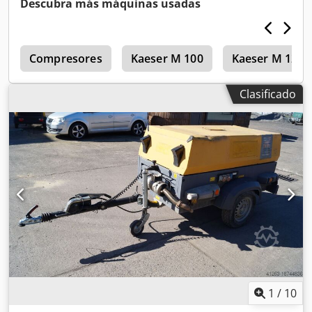
Descubra más máquinas usadas
Voltios, 2 x 400 Voltios, núm. de serie YA3062560C0262053,
ABE y homologación disponibles, un eje de torsión
doblado, falta la cubierta de la correa trapezoidal, falta la
o
rejilla del ventilador. Dodpfxozbiice Apqekr
Compresores
Kaeser M 100
Kaeser M 121
Clasificado
1
/
10