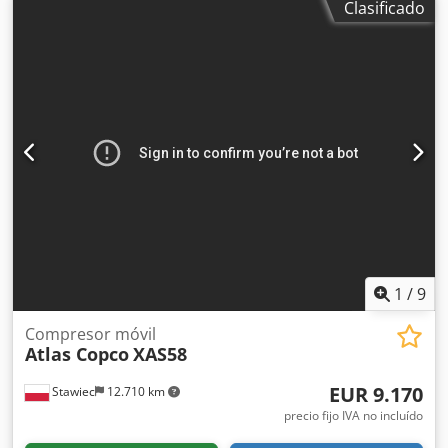
Clasificado
año de fabricación: 2015 motor: KUBOTA horas de
funcionamiento: 2000 h El compresor está en perfecto
estado de funcionamiento, listo para usar, con garantía.
Precio neto: 59.500 zł Dedpfjzky Nksx Apqskr Precio bruto:
73.185 zł Máquina importada en condiciones óptimas. A
continuación, se adjuntan enlaces a vídeos.
1
/
9
Compresor móvil
Atlas Copco
XAS58
EUR 9.170
Stawiec
12.710 km
precio fijo IVA no incluído