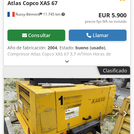
Atlas Copco
XAS 67
pregunta, póngase en contacto con nosotros
personalmente.
EUR 5.900
Russy-Bémont
11.745 km
precio fijo IVA no incluído
Consultar
Llamar
Año de fabricación:
2004
, Estado:
bueno (usado)
,
Compresor Atlas Copco XAS 67 3,7 m³/min Horas de
funcionamiento: 2.371 h Dkjdpfxsiywpzj Apqor Motor
Deutz Tipo: diésel
Clasificado