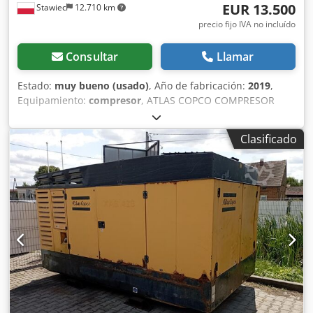
EUR 13.500
Stawiec
12.710 km
precio fijo IVA no incluído
Consultar
Llamar
Estado:
muy bueno (usado)
, Año de fabricación:
2019
,
Equipamiento:
compresor
, ATLAS COPCO COMPRESOR
XAS88 5.2m3 2019 Compresor DIESEL ATLAS COPCO XAS 88
totalmente revisado. Datos técnicos: capacidad 5.20
Clasificado
m3/min; presión de trabajo 7 Bar; año de producción 2019;
Djdpfx Apordf Swsqskr Motor KUBOTA ¡¡¡kilometraje
1519h!!! compresor totalmente operativo precio neto:
58800 zł precio bruto: 72324 zł A continuación se muestra
un enlace a un video que muestra el trabajo de la
máquina