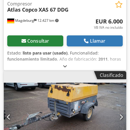
Compresor
Atlas Copco
XAS 67 DDG
EUR 6.000
Magdeburg
12.427 km
VB IVA no incluído
Consultar
Llamar
Estado:
listo para usar (usado)
, Funcionalidad:
funcionamiento limitado
, Año de fabricación:
2011
, horas
de funcionamiento:
1.192 h
, Equipamiento:
filtro de hollín
,
Compresor Atlas Copco XAS 67 DDG, año de fabricación
Clasificado
2011, 1192 horas de funcionamiento, caudal volumétrico
3,5 m³, alimentación de emergencia 12,5 kVA, conexiones 1
x 230 voltios, 2 x 400 voltios, número de serie
YA3062566B0165583, homologación disponible, el fusible
se funde al conectar la alimentación de emergencia, filtro
de hollín aguas abajo SMF-MR Dkodpfx Ajv Rbufspqor