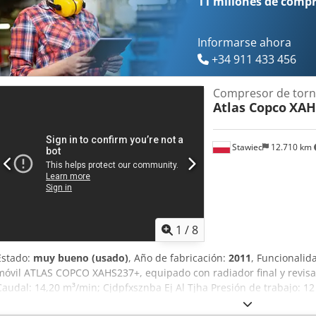
11 millones de comp
Informarse ahora
+34 911 433 456
Compresor de torni
Atlas Copco
XAH
Stawiec
12.710 km
1
/
8
Estado:
muy bueno (usado)
, Año de fabricación:
2011
, Funcionalid
móvil ATLAS COPCO XAHS237+, equipado con radiador final y revisa
Caudal: 14,20 m³/min; Cjdpfxsznba Ej Al Tjha Presión de trabajo: 12
Motor: DEUTZ 6.1 Horas de funcionamiento: 1752 h El compresor es