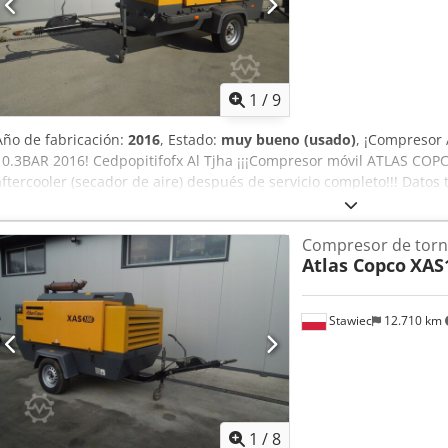
1
/
9
Año de fabricación:
2016
, Estado:
muy bueno (usado)
, ¡Compresor
10.3BAR 2016! Cedpopitifofx Al Tjha ¡¡¡Compresor móvil ATLAS CO
aftercooler (secador de aire) después de servicio completo!!! Datos
presión de trabajo 10,3 bar; año de fabricación 2016; Motor JOHN DE
compresor en pleno funcionamiento, listo para trabajar, garantía pr
Compresor de torni
158055 zł ¡¡¡maquina en perfecto estado!!! A continuación se muest
Atlas Copco
XAS
trabajo de la máquina
Stawiec
12.710 km
1
/
8