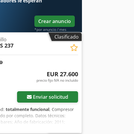
radores
le esperan
Crear anuncio
*por anuncio / mes
Clasificado
llo
S 237
EUR 27.600
precio fijo IVA no incluído
Enviar solicitud
ad:
totalmente funcional
, Compresor
do por completo. Datos técnicos:
 bares; Año de fabricación: 2011;
tá en perfecto estado de