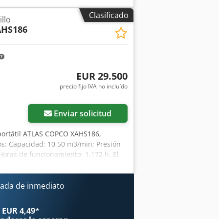
ra en perfectas condiciones y se
Clasificado
llo
ción, se incluyen los enlaces a los
HS186
EUR 29.500
precio fijo IVA no incluído
Enviar solicitud
portátil ATLAS COPCO XAHS186,
s: Capacidad: 10,50 m3/min; Presión
Horas de funcionamiento: 1.172 h. El
garantía. Precio neto: 125.500 PLN
da en estado impecable. A
ada de inmediato
 EUR 4,49
*