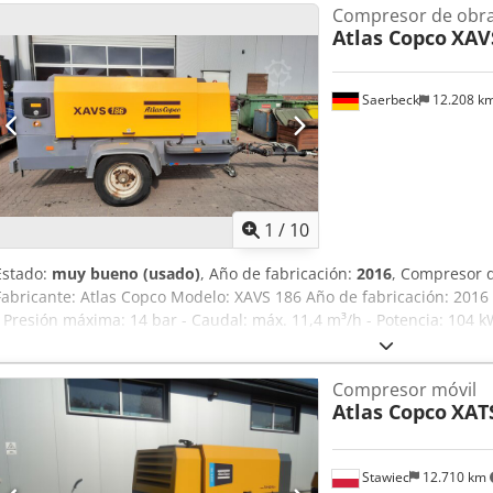
Compresor de obr
Atlas Copco
XAV
Saerbeck
12.208 k
1
/
10
Estado:
muy bueno (usado)
, Año de fabricación:
2016
, Compresor 
Fabricante: Atlas Copco Modelo: XAVS 186 Año de fabricación: 2016
- Presión máxima: 14 bar - Caudal: máx. 11,4 m³/h - Potencia: 104 
Aftercooler - Separador de agua - Peso: aprox. 2,45 t
Compresor móvil
Atlas Copco
XAT
Stawiec
12.710 km