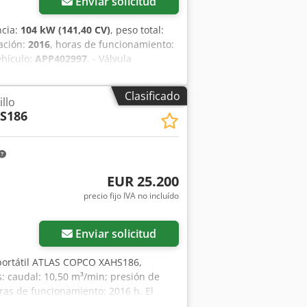
Enviar solicitud
ncia:
104 kW (141,40 CV)
, peso total:
cación:
2016
, horas de funcionamiento:
hículo:
APP402997
, - Válvula
sitivo de remolque regulable en altura
hículos pesados Codpfxeu A Tq Hs Al
Clasificado
llo
a atrás automática Más información en
S186
EUR 25.200
precio fijo IVA no incluído
Enviar solicitud
portátil ATLAS COPCO XAHS186,
s: caudal: 10,50 m³/min; presión de
oras de funcionamiento: 2016 h. El
 uso y cuenta con garantía. Precio