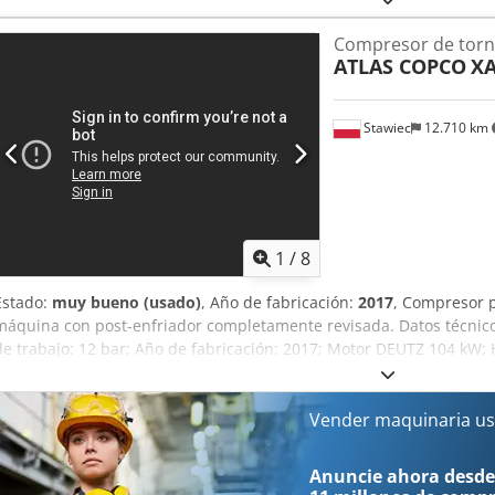
neto: 109.500 PLN Precio bruto: 134.685 PLN La máquina se encuent
Compresor de torni
entrega con la documentación necesaria para su registro. A continua
ATLAS COPCO
XA
vídeos. Chsdpfx Ajzk Amxel Tea
Stawiec
12.710 km
1
/
8
Estado:
muy bueno (usado)
, Año de fabricación:
2017
, Compresor 
máquina con post-enfriador completamente revisada. Datos técnico
de trabajo: 12 bar; Año de fabricación: 2017; Motor DEUTZ 104 kW; 
compresor está completamente operativo, listo para trabajar y con 
Precio bruto: 154.365 PLN Codpsy Iyxiofx Al Tsha Máquina importa
continuación, enlaces a los vídeos.
Vender maquinaria us
Anuncie ahora desde