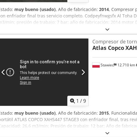
Estado:
muy bueno (usado)
, Año de fabricación:
2014
, Compresor 
con enfriador final tras servicio completo. Codpeyfnwgsfx Al Toha D
m3/min; presión de trabajo: 7 bar; año de fabricación: 2014 motor
totalmente funcional, listo para trabajar, con garantía precio neto:
máquina importada en estado impecable Enlaces de vídeo a contin
Compresor de torni
Atlas Copco
XAH
Stawiec
12.710 km
1
/
9
Estado:
muy bueno (usado)
, Año de fabricación:
2015
, Funcionalid
portátil ATLAS COPCO XAHS447 STAGE3 con enfriador final, tras rev
Capacidad: 26,6 m3/min; Presión de trabajo: 12 bar; Año de fabric
kW Horas de uso: 0 Compresor totalmente operativo, listo para traba