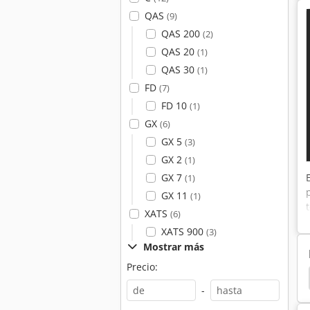
QAS
(9)
QAS 200
(2)
QAS 20
(1)
QAS 30
(1)
FD
(7)
FD 10
(1)
GX
(6)
GX 5
(3)
GX 2
(1)
GX 7
(1)
GX 11
(1)
XATS
(6)
XATS 900
(3)
Mostrar más
Precio:
sor De Pistón De Elevación
Pistones
Renner
-