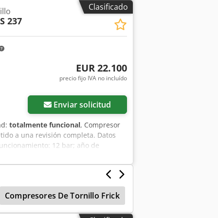
.500 PLN Precio bruto: 146.985 PLN La
Clasificado
llo
cluyen los enlaces a los vídeos.
S 237
EUR 22.100
precio fijo IVA no incluído
Enviar solicitud
ad:
totalmente funcional
, Compresor
tido a una revisión completa. Datos
 funcionamiento: 12 bar; año de
 El compresor está en perfecto estado
o neto: 95.500 PLN Precio bruto:
ntinuación, se incluyen enlaces a
Compresores De Tornillo Frick
Compresor Tipo Torn