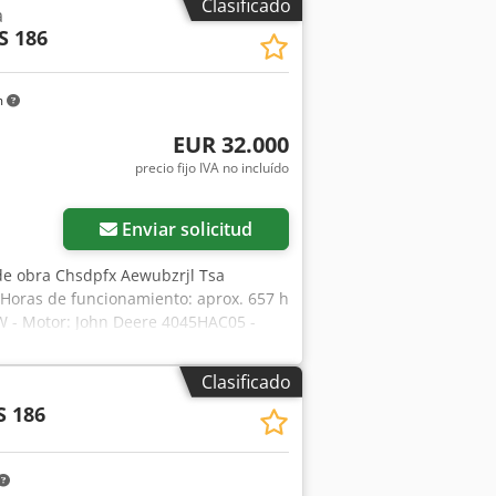
Clasificado
a
S 186
m
EUR 32.000
precio fijo IVA no incluído
Enviar solicitud
de obra Chsdpfx Aewubzrjl Tsa
 Horas de funcionamiento: aprox. 657 h
kW - Motor: John Deere 4045HAC05 -
Clasificado
S 186