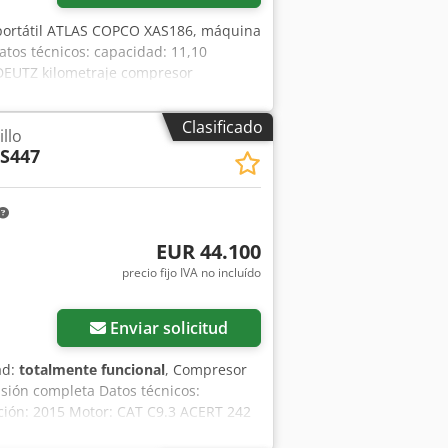
portátil ATLAS COPCO XAS186, máquina
atos técnicos: capacidad: 11,10
 DEUTZ kilometraje compresor
 79.500 PLN precio bruto: 97.785 PLN
uación.
Clasificado
llo
S447
EUR 44.100
precio fijo IVA no incluído
Enviar solicitud
ad:
totalmente funcional
, Compresor
isión completa Datos técnicos:
ación: 2015 Motor: CAT C9.3 ACERT 242
jar, con garantía Precio neto: 187.000