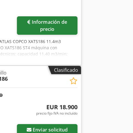
Información de
precio
 ATLAS COPCO XATS186 11.4m3
PCO XATS186 ST4 máquina con
 técnicos: capacidad 11.40 m3/min;
ERE kilometraje 1582 h !!!!!;
ecio neto: 128500 zł precio bruto:
Clasificado
llo
ra un enlace al video que muestra el
186
EUR 18.900
precio fijo IVA no incluído
Enviar solicitud