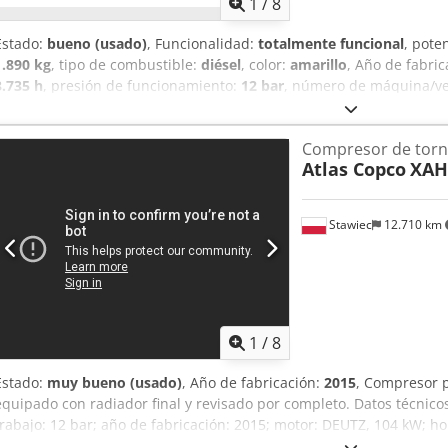
1
/
8
Estado:
bueno (usado)
, Funcionalidad:
totalmente funcional
, pote
1.890 kg
, tipo de combustible:
diésel
, color:
amarillo
, Año de fabri
3.735 h
, presión de funcionamiento:
12 bar
, número de máquina/ve
antirretorno instalada - Cuerpo con recubrimiento de polvo - Dispo
con anilla de remolque DIN para camiones o acoplamiento para ve
Compresor de torni
Tjha - Freno de inercia y de estacionamiento con función de march
Atlas Copco
XAH
la ficha técnica adjunta.
Stawiec
12.710 km
1
/
8
Estado:
muy bueno (usado)
, Año de fabricación:
2015
, Compresor 
equipado con radiador final y revisado por completo. Datos técnico
trabajo: 12 bar; año de fabricación: 2015; motor: DEUTZ, 104 kW; h
compresor está en perfecto estado de funcionamiento, listo para su